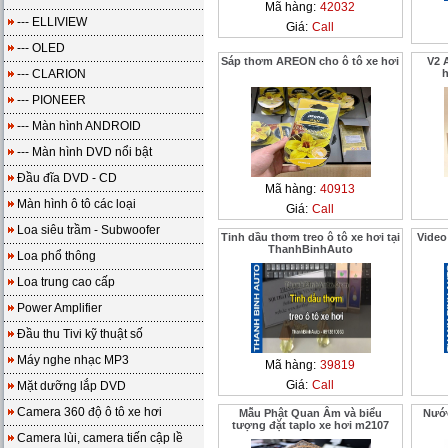
Mã hàng:
42032
--- ELLIVIEW
Giá:
Call
--- OLED
Sáp thơm AREON cho ô tô xe hơi
V2 
--- CLARION
--- PIONEER
--- Màn hình ANDROID
--- Màn hình DVD nổi bật
Đầu đĩa DVD - CD
Mã hàng:
40913
Màn hình ô tô các loại
Giá:
Call
Loa siêu trầm - Subwoofer
Tinh dầu thơm treo ô tô xe hơi tại
Video
ThanhBinhAuto
Loa phổ thông
Loa trung cao cấp
Power Amplifier
Đầu thu Tivi kỹ thuật số
Máy nghe nhạc MP3
Mã hàng:
39819
Giá:
Call
Mặt dưỡng lắp DVD
Camera 360 độ ô tô xe hơi
Mẫu Phật Quan Âm và biểu
Nước
tượng đặt taplo xe hơi m2107
Camera lùi, camera tiến cập lề