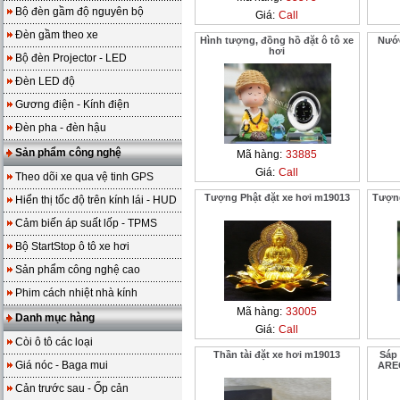
Bộ đèn gầm độ nguyên bộ
Giá:
Call
Đèn gầm theo xe
Hình tượng, đồng hồ đặt ô tô xe
Nước
hơi
Bộ đèn Projector - LED
Đèn LED độ
Gương điện - Kính điện
Đèn pha - đèn hậu
Sản phẩm công nghệ
Mã hàng:
33885
Giá:
Call
Theo dõi xe qua vệ tinh GPS
Tượng Phật đặt xe hơi m19013
Tượng
Hiển thị tốc độ trên kính lái - HUD
Cảm biến áp suất lốp - TPMS
Bộ StartStop ô tô xe hơi
Sản phẩm công nghệ cao
Phim cách nhiệt nhà kính
Mã hàng:
33005
Danh mục hàng
Giá:
Call
Còi ô tô các loại
Thần tài đặt xe hơi m19013
Sáp 
Giá nóc - Baga mui
ARE
Cản trước sau - Ốp cản