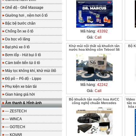
Ghế độ - Ghế Massage
Giường hơi , nệm hơi ô tô
Bậc bệ bước chân
Chống ồn xe ô tô
Mã hàng:
43392
Giá:
Call
Da bọc vô lăng
Khử mùi nội thất và khuếch tán
Bộ K
Bạt phủ xe ô tô
nước hoa không cồn Tebool S6
Bơm lốp - Hút bụi ô tô
Cảm biến tiến lùi ô tô
Máy lọc không khí, khử mùi ôtô
Độ pô – Pô độ - Lippo
Mã hàng:
42242
Phụ kiện xe bán tải
Giá:
Call
Gian hàng giá hời
Bộ khuếch tán nước hoa AirCC
Video
Âm thanh & Hình ảnh
công nghệ chuẩn Mercedes
tán n
hòa 
--- ZESTECH
--- WINCA
--- GOTECH
--- KOVAR