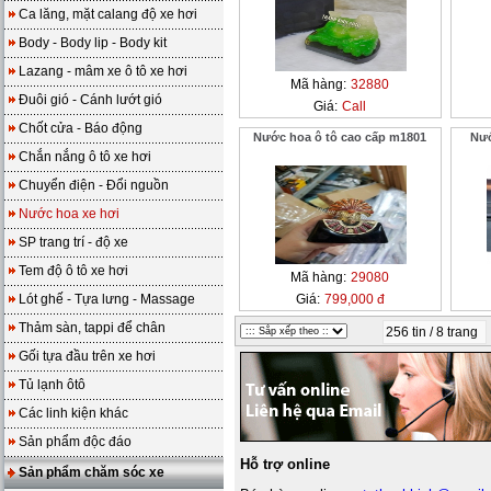
Ca lăng, mặt calang độ xe hơi
Body - Body lip - Body kit
Lazang - mâm xe ô tô xe hơi
Mã hàng:
32880
Đuôi gió - Cánh lướt gió
Giá:
Call
Chốt cửa - Báo động
Nước hoa ô tô cao cấp m1801
Nướ
Chắn nắng ô tô xe hơi
Chuyển điện - Đổi nguồn
Nước hoa xe hơi
SP trang trí - độ xe
Tem độ ô tô xe hơi
Mã hàng:
29080
Lót ghế - Tựa lưng - Massage
Giá:
799,000 đ
Thảm sàn, tappi để chân
256 tin / 8 trang
Gối tựa đầu trên xe hơi
Tủ lạnh ôtô
Các linh kiện khác
Sản phẩm độc đáo
Hỗ trợ online
Sản phẩm chăm sóc xe