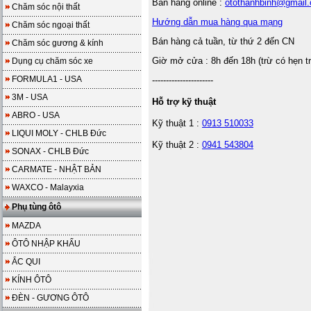
Bán hàng online :
otothanhbinh@gmail
Chăm sóc nội thất
Hướng dẫn mua hàng qua mạng
Chăm sóc ngoại thất
Bán hàng cả tuần, từ thứ 2 đến CN
Chăm sóc gương & kính
Giờ mở cửa : 8h đến 18h (trừ có hẹn t
Dụng cụ chăm sóc xe
FORMULA1 - USA
----------------------
3M - USA
Hỗ trợ kỹ thuật
ABRO - USA
Kỹ thuật 1 :
0913 510033
LIQUI MOLY - CHLB Đức
Kỹ thuật 2 :
0941 543804
SONAX - CHLB Đức
CARMATE - NHẬT BẢN
WAXCO - Malayxia
Phụ tùng ôtô
MAZDA
ÔTÔ NHẬP KHẨU
ẮC QUI
KÍNH ÔTÔ
ĐÈN - GƯƠNG ÔTÔ