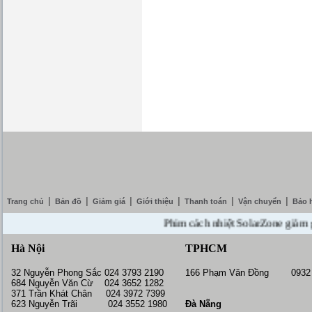
|
|
|
|
|
|
Trang chủ
Bản đồ
Giảm giá
Giới thiệu
Thanh toán
Vận chuyển
Bảo 
Phim cách nhiệt SolarZone giảm giá 10
Hà Nội
TPHCM
32 Nguyễn Phong Sắc 024 3793 2190
166 Phạm Văn Đồng 0932 
684 Nguyễn Văn Cừ 024 3652 1282
371 Trần Khát Chân 024 3972 7399
623 Nguyễn Trãi 024 3552 1980
Đà Nẵng