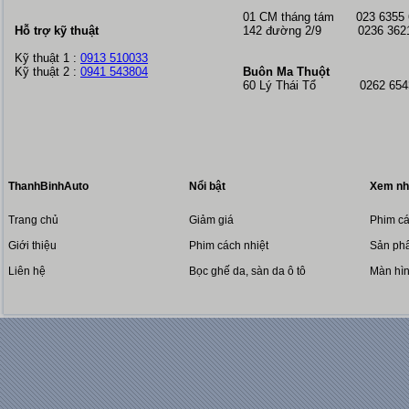
01 CM tháng tám
023 6355
Hỗ trợ kỹ thuật
142 đường 2/9 0236 362
Kỹ thuật 1 :
0913 510033
Kỹ thuật 2 :
0941 543804
Buôn Ma Thuột
60 Lý Thái Tổ 0262 6543
ThanhBinhAuto
Nổi bật
Xem nh
Trang chủ
Giảm giá
Phim cá
Giới thiệu
Phim cách nhiệt
Sản phẩ
Liên hệ
Bọc ghế da, sàn da ô tô
Màn hì