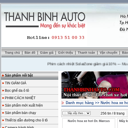
|
|
|
|
|
|
Trang chủ
Bản đồ
Giảm giá
Giới thiệu
Thanh toán
Vận chuyển
Bảo
Phim cách nhiệt SolarZone giảm giá 10%
---
Mua DVD 
Sản phẩm nổi bật
TIN GIẢM GIÁ
Bọc ghế da ô tô
PHIM CÁCH NHIỆT
Danh mục hàng
>>
Nước hoa xe h
Sản phẩm mới xuất hiện
Sản phẩm bán chạy
256 tin / 8 trang
Thiết bị dẫn đường cho ô tô
Nước hoa xe hơi Dr. Marcus
Máy k
Camera hành trình