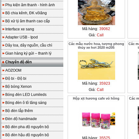
Phụ kiện âm thanh - hình ảnh
Bộ chia kênh, ĐK vôlăng
Bộ xử lý âm thanh cao cấp
Mã hàng:
39062
Interface xe sang
Giá:
Call
Adapter USB - Ipod
Các mẫu nước hoa, tượng phong
Các m
Dây loa, dây nguồn, cầu chì
thủy xe hơi 2020 m205
Gian hàng ký gửi – thanh lý
Chuyên độ đèn
AOZOOM
Độ bi - Độ bi
Mã hàng:
35923
Bộ bóng Xenon
Giá:
Call
Bóng đèn LED Lumileds
Hộp xịt hương cafe vỏ hồng
Các m
Bóng đèn ô tô tăng sáng
Bộ đèn lắp thêm
Đèn độ handmade
Bộ đèn pha độ nguyên bộ
Bộ đèn hậu độ nguyên bộ
Mã hàng:
35575