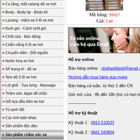
Ca lăng, mặt calang độ xe hơi
Body - Body lip - Body kit
Mã hàng:
35017
Lazang - mâm xe ô tô xe hơi
Giá:
Call
Đuôi gió - Cánh lướt gió
Chốt cửa - Báo động
Chắn nắng ô tô xe hơi
Chuyển điện - Đổi nguồn
Hỗ trợ online
Nước hoa xe hơi
Bán hàng online :
otothanhbinh@gmail
SP trang trí - độ xe
Hướng dẫn mua hàng qua mạng
Tem độ ô tô xe hơi
Lót ghế - Tựa lưng - Massage
Bán hàng cả tuần, từ thứ 2 đến CN
Thảm sàn, tappi để chân
Giờ mở cửa : 8h đến 18h (trừ có hẹn t
Gối tựa đầu trên xe hơi
----------------------
Tủ lạnh ôtô
Hỗ trợ kỹ thuật
Các linh kiện khác
Kỹ thuật 1 :
0913 510033
Sản phẩm độc đáo
Kỹ thuật 2 :
0941 543804
Sản phẩm chăm sóc xe