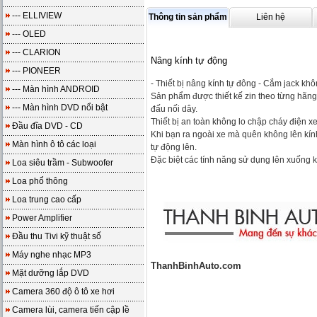
--- ELLIVIEW
Thông tin sản phẩm
Liên hệ
--- OLED
--- CLARION
Nâng kính tự động
--- PIONEER
- Thiết bị nâng kính tự đông - Cắm jack kh
--- Màn hình ANDROID
Sản phẩm được thiết kế zin theo từng hãng 
--- Màn hình DVD nổi bật
đấu nối dây.
Thiết bị an toàn không lo chập cháy điện x
Đầu đĩa DVD - CD
Khi bạn ra ngoài xe mà quên không lên kín
Màn hình ô tô các loại
tự động lên.
Đặc biệt các tính năng sử dụng lên xuống 
Loa siêu trầm - Subwoofer
Loa phổ thông
Loa trung cao cấp
Power Amplifier
Đầu thu Tivi kỹ thuật số
Máy nghe nhạc MP3
ThanhBinhAuto.com
Mặt dưỡng lắp DVD
Camera 360 độ ô tô xe hơi
Camera lùi, camera tiến cập lề