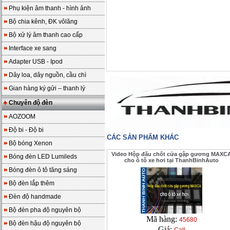
Phụ kiện âm thanh - hình ảnh
Bộ chia kênh, ĐK vôlăng
Bộ xử lý âm thanh cao cấp
Interface xe sang
Adapter USB - Ipod
Dây loa, dây nguồn, cầu chì
Gian hàng ký gửi – thanh lý
Chuyên độ đèn
AOZOOM
Độ bi - Độ bi
CÁC SẢN PHẨM KHÁC
Bộ bóng Xenon
Video Hộp đấu chốt cửa gập gương MAXC
Bóng đèn LED Lumileds
cho ô tô xe hơi tại ThanhBinhAuto
Bóng đèn ô tô tăng sáng
Bộ đèn lắp thêm
Đèn độ handmade
Bộ đèn pha độ nguyên bộ
Mã hàng:
45680
Bộ đèn hậu độ nguyên bộ
Giá: