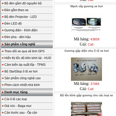
Call
Bộ đèn gầm độ nguyên bộ
Mạch sấy gương xe hơi
Đèn gầm theo xe
Bộ đèn Projector - LED
Đèn LED độ
Gương điện - Kính điện
Đèn pha - đèn hậu
Mã hàng:
43859
Giá:
Sản phẩm công nghệ
Call
Gương gập điện cho ô tô xe hơi
Theo dõi xe qua vệ tinh GPS
Hiển thị tốc độ trên kính lái - HUD
Cảm biến áp suất lốp - TPMS
Bộ StartStop ô tô xe hơi
Sản phẩm công nghệ cao
Mã hàng:
37484
Phim cách nhiệt nhà kính
Giá:
Call
Danh mục hàng
Bộ lên kính gập gương cho các loại xe
Còi ô tô các loại
Giá nóc - Baga mui
Cản trước sau - Ốp cản