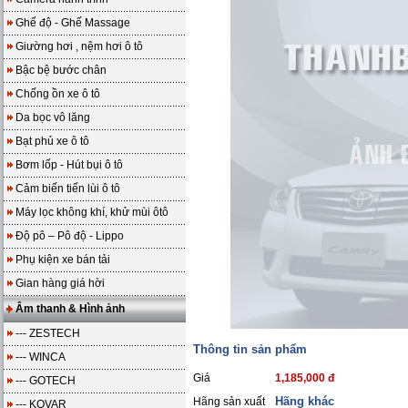
Ghế độ - Ghế Massage
Giường hơi , nệm hơi ô tô
Bậc bệ bước chân
Chống ồn xe ô tô
Da bọc vô lăng
Bạt phủ xe ô tô
Bơm lốp - Hút bụi ô tô
Cảm biến tiến lùi ô tô
Máy lọc không khí, khử mùi ôtô
Độ pô – Pô độ - Lippo
Phụ kiện xe bán tải
Gian hàng giá hời
Âm thanh & Hình ảnh
--- ZESTECH
Thông tin sản phẩm
--- WINCA
Giá
1,185,000 đ
--- GOTECH
Hãng khác
Hãng sản xuất
--- KOVAR