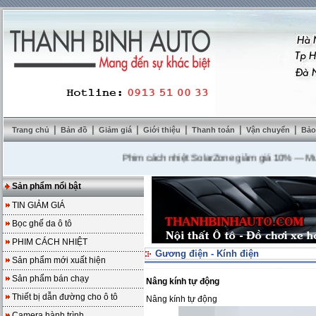
|
|
|
|
|
|
Trang chủ
Bản đồ
Giảm giá
Giới thiệu
Thanh toán
Vận chuyển
Bảo
Phim cách nhiệt SolarZone giảm giá 10%
---
Mua DVD
Sản phẩm nổi bật
TIN GIẢM GIÁ
Bọc ghế da ô tô
PHIM CÁCH NHIỆT
Gương điện - Kính điện
Sản phẩm mới xuất hiện
Sản phẩm bán chạy
Nâng kính tự động
Thiết bị dẫn đường cho ô tô
Nâng kính tự động
Camera hành trình