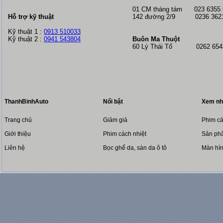
01 CM tháng tám
023 6355
Hỗ trợ kỹ thuật
142 đường 2/9 0236 362
Kỹ thuật 1 :
0913 510033
Kỹ thuật 2 :
0941 543804
Buôn Ma Thuột
60 Lý Thái Tổ 0262 6543
ThanhBinhAuto
Nổi bật
Xem nh
Trang chủ
Giảm giá
Phim cá
Giới thiệu
Phim cách nhiệt
Sản phẩ
Liên hệ
Bọc ghế da, sàn da ô tô
Màn hì