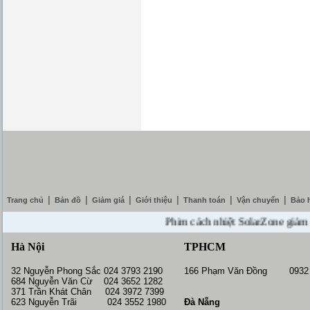
|
|
|
|
|
|
Trang chủ
Bản đồ
Giảm giá
Giới thiệu
Thanh toán
Vận chuyển
Bảo 
Phim cách nhiệt SolarZone giảm giá 1
Hà Nội
TPHCM
32 Nguyễn Phong Sắc 024 3793 2190
166 Phạm Văn Đồng 0932 
684 Nguyễn Văn Cừ 024 3652 1282
371 Trần Khát Chân 024 3972 7399
623 Nguyễn Trãi 024 3552 1980
Đà Nẵng