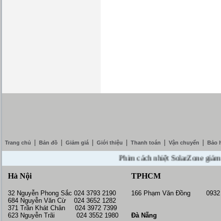
|
|
|
|
|
|
Trang chủ
Bản đồ
Giảm giá
Giới thiệu
Thanh toán
Vận chuyển
Bảo 
Phim cách nhiệt SolarZone giảm giá 1
Hà Nội
TPHCM
32 Nguyễn Phong Sắc 024 3793 2190
166 Phạm Văn Đồng 0932 
684 Nguyễn Văn Cừ 024 3652 1282
371 Trần Khát Chân 024 3972 7399
623 Nguyễn Trãi 024 3552 1980
Đà Nẵng