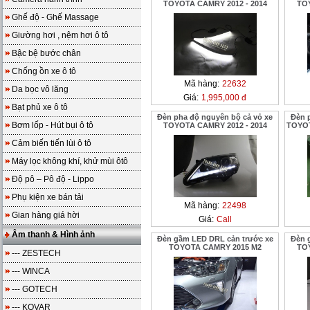
TOYOTA CAMRY 2012 - 2014
TOY
Ghế độ - Ghế Massage
Giường hơi , nệm hơi ô tô
Bậc bệ bước chân
Chống ồn xe ô tô
Mã hàng:
22632
Da bọc vô lăng
Giá:
1,995,000 đ
Bạt phủ xe ô tô
Đèn pha độ nguyên bộ cả vỏ xe
Đèn 
Bơm lốp - Hút bụi ô tô
TOYOTA CAMRY 2012 - 2014
TOYOT
Cảm biến tiến lùi ô tô
Máy lọc không khí, khử mùi ôtô
Độ pô – Pô độ - Lippo
Phụ kiện xe bán tải
Mã hàng:
22498
Gian hàng giá hời
Giá:
Call
Âm thanh & Hình ảnh
Đèn gầm LED DRL cản trước xe
Đèn 
TOYOTA CAMRY 2015 M2
TOY
--- ZESTECH
--- WINCA
--- GOTECH
--- KOVAR