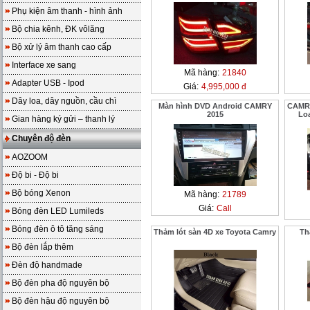
Phụ kiện âm thanh - hình ảnh
Bộ chia kênh, ĐK vôlăng
Bộ xử lý âm thanh cao cấp
Interface xe sang
Mã hàng:
21840
Adapter USB - Ipod
Giá:
4,995,000 đ
Dây loa, dây nguồn, cầu chì
Màn hình DVD Android CAMRY
CAMRY 
2015
Loa
Gian hàng ký gửi – thanh lý
Chuyên độ đèn
AOZOOM
Độ bi - Độ bi
Bộ bóng Xenon
Mã hàng:
21789
Giá:
Call
Bóng đèn LED Lumileds
Bóng đèn ô tô tăng sáng
Thảm lót sàn 4D xe Toyota Camry
Th
Bộ đèn lắp thêm
Đèn độ handmade
Bộ đèn pha độ nguyên bộ
Bộ đèn hậu độ nguyên bộ