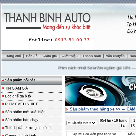
|
|
|
|
|
|
Trang chủ
Bản đồ
Giảm giá
Giới thiệu
Thanh toán
Vận chuyển
Bảo
Phim cách nhiệt SolarZone giảm giá 10%
---
Mua 
Sản phẩm nổi bật
TIN GIẢM GIÁ
Bọc ghế da ô tô
PHIM CÁCH NHIỆT
Sản phẩm theo hãng xe
>>
--- CA
Sản phẩm mới xuất hiện
Sản phẩm bán chạy
654 tin / 19 trang
14
15
Thiết bị dẫn đường cho ô tô
Ốp mí Led đèn pha theo xe
Màn 
Camera hành trình