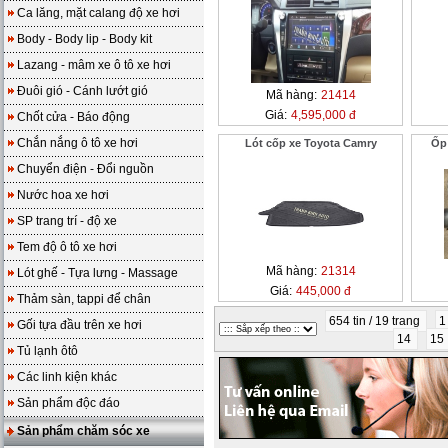
Ca lăng, mặt calang độ xe hơi
Body - Body lip - Body kit
Lazang - mâm xe ô tô xe hơi
Đuôi gió - Cánh lướt gió
Mã hàng:
21414
Giá:
4,595,000 đ
Chốt cửa - Báo động
Chắn nắng ô tô xe hơi
Lót cốp xe Toyota Camry
Ốp
Chuyển điện - Đổi nguồn
Nước hoa xe hơi
SP trang trí - độ xe
Tem độ ô tô xe hơi
Mã hàng:
21314
Lót ghế - Tựa lưng - Massage
Giá:
445,000 đ
Thảm sàn, tappi để chân
654 tin / 19 trang
Gối tựa đầu trên xe hơi
14
15
Tủ lạnh ôtô
Các linh kiện khác
Sản phẩm độc đáo
Sản phẩm chăm sóc xe