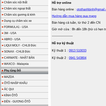
Chăm sóc nội thất
Hỗ trợ online
Chăm sóc ngoại thất
Bán hàng online :
otothanhbinh@gmail
Chăm sóc gương & kính
Hướng dẫn mua hàng qua mạng
Dụng cụ chăm sóc xe
Bán hàng cả tuần, từ thứ 2 đến CN
FORMULA1 - USA
Giờ mở cửa : 8h đến 18h (trừ có hẹn t
3M - USA
----------------------
ABRO - USA
Hỗ trợ kỹ thuật
LIQUI MOLY - CHLB Đức
Kỹ thuật 1 :
0913 510033
SONAX - CHLB Đức
CARMATE - NHẬT BẢN
Kỹ thuật 2 :
0941 543804
WAXCO - Malayxia
Phụ tùng ôtô
MAZDA
ÔTÔ NHẬP KHẨU
ẮC QUI
KÍNH ÔTÔ
ĐÈN - GƯƠNG ÔTÔ