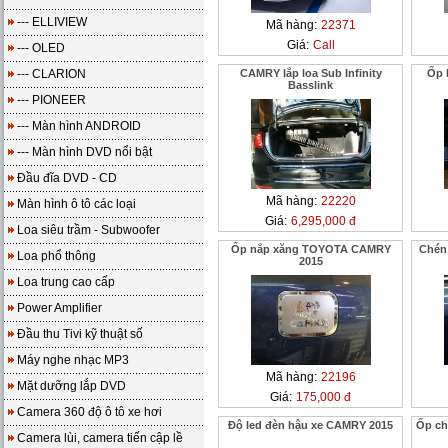
--- ELLIVIEW
Mã hàng:
22371
Giá:
Call
--- OLED
--- CLARION
CAMRY lắp loa Sub Infinity
Ốp 
Basslink
--- PIONEER
--- Màn hình ANDROID
--- Màn hình DVD nổi bật
Đầu đĩa DVD - CD
Mã hàng:
22220
Màn hình ô tô các loại
Giá:
6,295,000 đ
Loa siêu trầm - Subwoofer
Ốp nắp xăng TOYOTA CAMRY
Chén
Loa phổ thông
2015
Loa trung cao cấp
Power Amplifier
Đầu thu Tivi kỹ thuật số
Máy nghe nhạc MP3
Mã hàng:
22196
Mặt dưỡng lắp DVD
Giá:
175,000 đ
Camera 360 độ ô tô xe hơi
Độ led đèn hậu xe CAMRY 2015
Ốp ch
Camera lùi, camera tiến cập lề