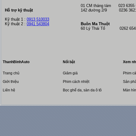
01 CM tháng tám
023 6355
Hỗ trợ kỹ thuật
142 đường 2/9 0236 362
Kỹ thuật 1 :
0913 510033
Kỹ thuật 2 :
0941 543804
Buôn Ma Thuột
60 Lý Thái Tổ 0262 6543
ThanhBinhAuto
Nổi bật
Xem nh
Trang chủ
Giảm giá
Phim cá
Giới thiệu
Phim cách nhiệt
Sản phẩ
Liên hệ
Bọc ghế da, sàn da ô tô
Màn hì