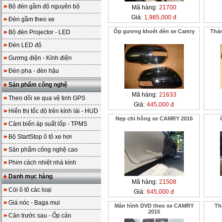
Bộ đèn gầm độ nguyên bộ
Mã hàng:
21700
Giá:
1,985,000 đ
Đèn gầm theo xe
Ốp gương khoét đèn xe Camry
Thảm
Bộ đèn Projector - LED
Đèn LED độ
Gương điện - Kính điện
Đèn pha - đèn hậu
Sản phẩm công nghệ
Mã hàng:
21633
Theo dõi xe qua vệ tinh GPS
Giá:
445,000 đ
Hiển thị tốc độ trên kính lái - HUD
Nẹp chỉ hông xe CAMRY 2016
Cảm biến áp suất lốp - TPMS
Bộ StartStop ô tô xe hơi
Sản phẩm công nghệ cao
Phim cách nhiệt nhà kính
Danh mục hàng
Mã hàng:
21508
Còi ô tô các loại
Giá:
645,000 đ
Giá nóc - Baga mui
Màn hình DVD theo xe CAMRY
Th
2015
Cản trước sau - Ốp cản