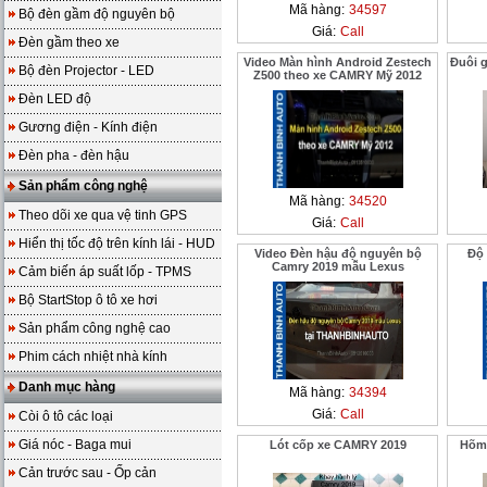
Mã hàng:
34597
Bộ đèn gầm độ nguyên bộ
Giá:
Call
Đèn gầm theo xe
Video Màn hình Android Zestech
Đuôi 
Bộ đèn Projector - LED
Z500 theo xe CAMRY Mỹ 2012
Đèn LED độ
Gương điện - Kính điện
Đèn pha - đèn hậu
Sản phẩm công nghệ
Mã hàng:
34520
Theo dõi xe qua vệ tinh GPS
Giá:
Call
Hiển thị tốc độ trên kính lái - HUD
Video Đèn hậu độ nguyên bộ
Độ
Camry 2019 mẫu Lexus
Cảm biến áp suất lốp - TPMS
Bộ StartStop ô tô xe hơi
Sản phẩm công nghệ cao
Phim cách nhiệt nhà kính
Danh mục hàng
Mã hàng:
34394
Giá:
Call
Còi ô tô các loại
Giá nóc - Baga mui
Lót cốp xe CAMRY 2019
Hõm 
Cản trước sau - Ốp cản