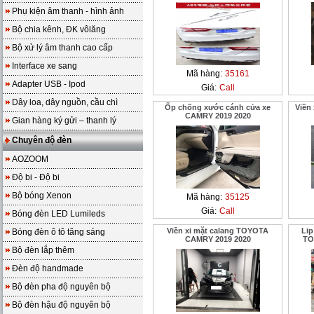
Phụ kiện âm thanh - hình ảnh
Bộ chia kênh, ĐK vôlăng
Bộ xử lý âm thanh cao cấp
Interface xe sang
Mã hàng:
35161
Adapter USB - Ipod
Giá:
Call
Dây loa, dây nguồn, cầu chì
Ốp chống xước cánh cửa xe
Viền
CAMRY 2019 2020
Gian hàng ký gửi – thanh lý
Chuyên độ đèn
AOZOOM
Độ bi - Độ bi
Bộ bóng Xenon
Mã hàng:
35125
Giá:
Call
Bóng đèn LED Lumileds
Viền xi mặt calang TOYOTA
Lip
Bóng đèn ô tô tăng sáng
CAMRY 2019 2020
TO
Bộ đèn lắp thêm
Đèn độ handmade
Bộ đèn pha độ nguyên bộ
Bộ đèn hậu độ nguyên bộ