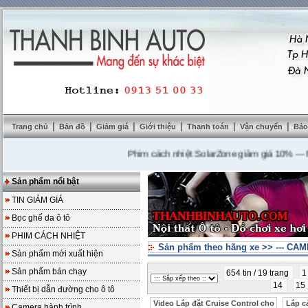
|
|
|
|
|
|
Trang chủ
Bản đồ
Giảm giá
Giới thiệu
Thanh toán
Vận chuyển
Bảo
Phim cách nhiệt SolarZone giảm giá 10%
---
Mua D
Sản phẩm nổi bật
TIN GIẢM GIÁ
Bọc ghế da ô tô
PHIM CÁCH NHIỆT
Sản phẩm theo hãng xe
>>
--- CA
Sản phẩm mới xuất hiện
Sản phẩm bán chạy
654 tin / 19 trang
14
15
Thiết bị dẫn đường cho ô tô
Video Lắp đặt Cruise Control cho
Lắp c
Camera hành trình