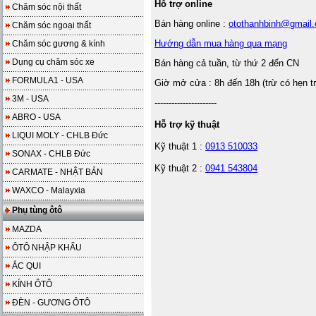
Hỗ trợ online
Chăm sóc nội thất
Bán hàng online :
otothanhbinh@gmail
Chăm sóc ngoại thất
Hướng dẫn mua hàng qua mạng
Chăm sóc gương & kính
Dụng cụ chăm sóc xe
Bán hàng cả tuần, từ thứ 2 đến CN
FORMULA1 - USA
Giờ mở cửa : 8h đến 18h (trừ có hẹn t
3M - USA
----------------------
ABRO - USA
Hỗ trợ kỹ thuật
LIQUI MOLY - CHLB Đức
Kỹ thuật 1 :
0913 510033
SONAX - CHLB Đức
Kỹ thuật 2 :
0941 543804
CARMATE - NHẬT BẢN
WAXCO - Malayxia
Phụ tùng ôtô
MAZDA
ÔTÔ NHẬP KHẨU
ẮC QUI
KÍNH ÔTÔ
ĐÈN - GƯƠNG ÔTÔ