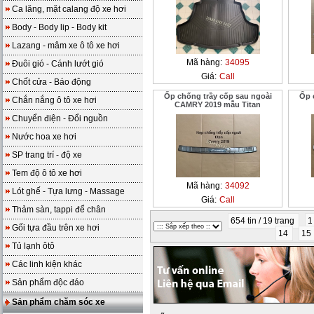
Ca lăng, mặt calang độ xe hơi
Body - Body lip - Body kit
Lazang - mâm xe ô tô xe hơi
Mã hàng:
34095
Đuôi gió - Cánh lướt gió
Giá:
Call
Chốt cửa - Báo động
Ốp chống trầy cốp sau ngoài
Ốp 
Chắn nắng ô tô xe hơi
CAMRY 2019 mẫu Titan
Chuyển điện - Đổi nguồn
Nước hoa xe hơi
SP trang trí - độ xe
Tem độ ô tô xe hơi
Mã hàng:
34092
Lót ghế - Tựa lưng - Massage
Giá:
Call
Thảm sàn, tappi để chân
654 tin / 19 trang
Gối tựa đầu trên xe hơi
14
15
Tủ lạnh ôtô
Các linh kiện khác
Sản phẩm độc đáo
Sản phẩm chăm sóc xe