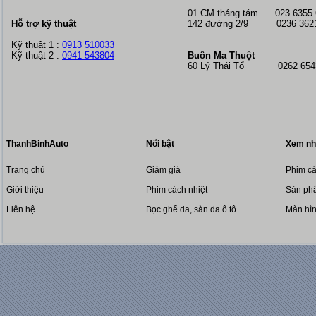
01 CM tháng tám
023 6355
Hỗ trợ kỹ thuật
142 đường 2/9 0236 362
Kỹ thuật 1 :
0913 510033
Kỹ thuật 2 :
0941 543804
Buôn Ma Thuột
60 Lý Thái Tổ 0262 6543
ThanhBinhAuto
Nổi bật
Xem nh
Trang chủ
Giảm giá
Phim cá
Giới thiệu
Phim cách nhiệt
Sản phẩ
Liên hệ
Bọc ghế da, sàn da ô tô
Màn hì