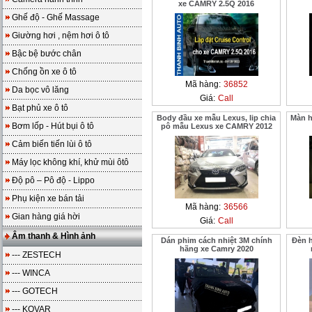
xe CAMRY 2.5Q 2016
Ghế độ - Ghế Massage
Giường hơi , nệm hơi ô tô
Bậc bệ bước chân
Chống ồn xe ô tô
Mã hàng:
36852
Da bọc vô lăng
Giá:
Call
Bạt phủ xe ô tô
Body đầu xe mẫu Lexus, lip chia
Màn h
Bơm lốp - Hút bụi ô tô
pô mẫu Lexus xe CAMRY 2012
Cảm biến tiến lùi ô tô
Máy lọc không khí, khử mùi ôtô
Độ pô – Pô độ - Lippo
Phụ kiện xe bán tải
Mã hàng:
36566
Gian hàng giá hời
Giá:
Call
Âm thanh & Hình ảnh
Dán phim cách nhiệt 3M chính
Đèn h
hãng xe Camry 2020
--- ZESTECH
--- WINCA
--- GOTECH
--- KOVAR