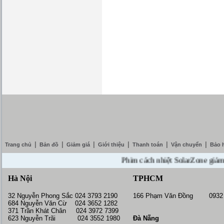
|
|
|
|
|
|
Trang chủ
Bản đồ
Giảm giá
Giới thiệu
Thanh toán
Vận chuyển
Bảo 
Phim cách nhiệt SolarZone giảm giá 1
Hà Nội
TPHCM
32 Nguyễn Phong Sắc 024 3793 2190
166 Phạm Văn Đồng 0932 
684 Nguyễn Văn Cừ 024 3652 1282
371 Trần Khát Chân 024 3972 7399
623 Nguyễn Trãi 024 3552 1980
Đà Nẵng