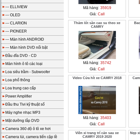
--- ELLIVIEW
Mã hàng:
35919
Giá:
Call
--- OLED
--- CLARION
Thảm lót sàn cao su theo xe
Bao
CAMRY
--- PIONEER
--- Màn hình ANDROID
--- Màn hình DVD nổi bật
Đầu đĩa DVD - CD
Mã hàng:
35742
Màn hình ô tô các loại
Giá:
Call
Loa siêu trầm - Subwoofer
Video Cửa hít xe CAMRY 2018
Cam
Loa phổ thông
Loa trung cao cấp
Power Amplifier
Đầu thu Tivi kỹ thuật số
Máy nghe nhạc MP3
Mã hàng:
35403
Mặt dưỡng lắp DVD
Giá:
Call
Camera 360 độ ô tô xe hơi
Viền xi trang trí cản sau xe
Nẹp x
Camera lùi, camera tiến cập lề
CAMRY 2019 2020