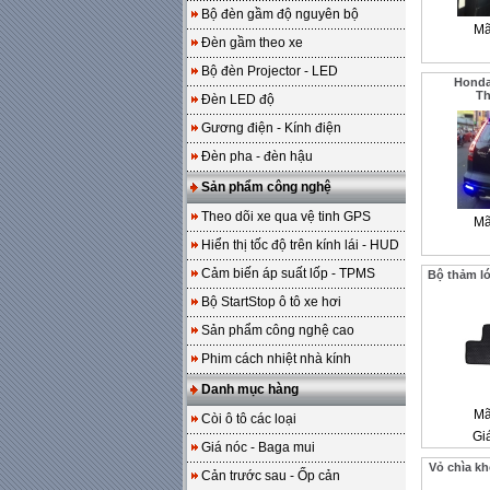
Bộ đèn gầm độ nguyên bộ
Mã
Đèn gầm theo xe
Bộ đèn Projector - LED
Honda
T
Đèn LED độ
Gương điện - Kính điện
Đèn pha - đèn hậu
Sản phẩm công nghệ
Theo dõi xe qua vệ tinh GPS
Mã
Hiển thị tốc độ trên kính lái - HUD
Cảm biến áp suất lốp - TPMS
Bộ thảm l
Bộ StartStop ô tô xe hơi
Sản phẩm công nghệ cao
Phim cách nhiệt nhà kính
Danh mục hàng
Mã
Còi ô tô các loại
Gi
Giá nóc - Baga mui
Vỏ chìa k
Cản trước sau - Ốp cản