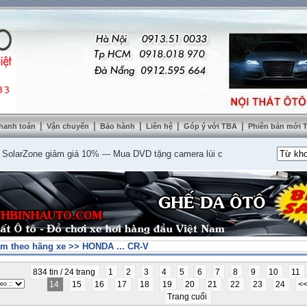
|
|
|
|
|
hanh toán
Vận chuyển
Bảo hành
Liên hệ
Góp ý với TBA
Phiên bản mới
Zone giảm giá 10%
---
Mua DVD tặng camera lùi cao cấp
---
Lắp nệm ghế da th
m theo hãng xe
>>
HONDA ... CR-V
834 tin / 24 trang
1
2
3
4
5
6
7
8
9
10
11
14
15
16
17
18
19
20
21
22
23
24
<
Trang cuối