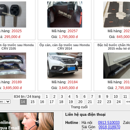
 hàng:
20325
Mã hàng:
20257
Mã hàng:
202
á:
295,000 đ
Giá:
1,795,000 đ
Giá:
845,000
ản ốp trước sau Honda
Ốp cản, cản ốp trước sau Honda
Bậc bệ bước chân H
CRV 2105
CRV 2014
2015 mẫu kẻ 
 hàng:
20189
Mã hàng:
20184
Mã hàng:
201
á:
3,695,000 đ
Giá:
3,645,000 đ
Giá:
2,795,00
834 tin / 24 trang
1
2
3
4
5
6
7
8
9
10
11
14
15
16
17
18
19
20
21
22
23
24
<
Trang cuối
Liên hệ qua điện thoại
Hotline
: Hà nội
0913 510033
Zal
Sài Gòn
0918 018970