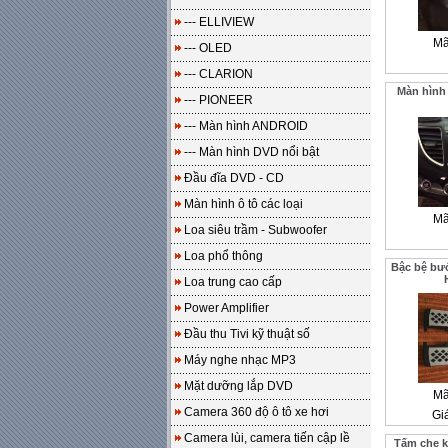
--- ELLIVIEW
Mã
--- OLED
--- CLARION
Màn hình
--- PIONEER
--- Màn hình ANDROID
--- Màn hình DVD nổi bật
Đầu đĩa DVD - CD
Màn hình ô tô các loại
Mã
Loa siêu trầm - Subwoofer
Loa phổ thông
Bậc bệ bư
Loa trung cao cấp
Power Amplifier
Đầu thu Tivi kỹ thuật số
Máy nghe nhạc MP3
Mặt dưỡng lắp DVD
Mã
Camera 360 độ ô tô xe hơi
Gi
Camera lùi, camera tiến cập lề
Tấm che k