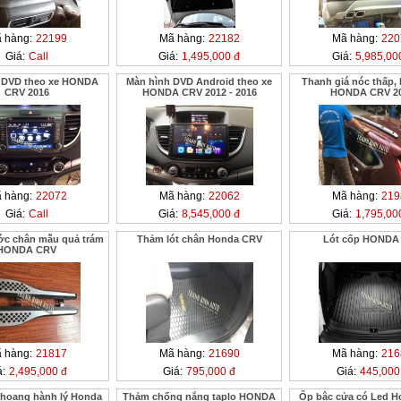
 hàng:
22199
Mã hàng:
22182
Mã hàng:
220
Giá:
Call
Giá:
1,495,000 đ
Giá:
5,985,00
 DVD theo xe HONDA
Màn hình DVD Android theo xe
Thanh giá nóc thấp,
CRV 2016
HONDA CRV 2012 - 2016
HONDA CRV 2
 hàng:
22072
Mã hàng:
22062
Mã hàng:
219
Giá:
Call
Giá:
8,545,000 đ
Giá:
1,795,00
ớc chân mẫu quả trám
Thảm lót chân Honda CRV
Lót cốp HONDA
HONDA CRV
 hàng:
21817
Mã hàng:
21690
Mã hàng:
216
á:
2,495,000 đ
Giá:
795,000 đ
Giá:
445,000
hoang hành lý Honda
Thảm chống nắng taplo HONDA
Ốp bậc cửa có Led 