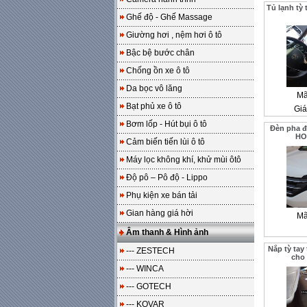
Tủ lạnh tỳ
Ghế độ - Ghế Massage
Giường hơi , nệm hơi ô tô
Bậc bệ bước chân
Chống ồn xe ô tô
Da bọc vô lăng
Mã
Bạt phủ xe ô tô
Giá
Bơm lốp - Hút bụi ô tô
Đèn pha đ
HO
Cảm biến tiến lùi ô tô
Máy lọc không khí, khử mùi ôtô
Độ pô – Pô độ - Lippo
Phụ kiện xe bán tải
Gian hàng giá hời
Mã
Âm thanh & Hình ảnh
Nắp tỳ tay
--- ZESTECH
cho
--- WINCA
--- GOTECH
--- KOVAR