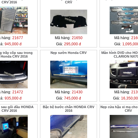
CRV 2016
CRV
 hàng:
21677
Mã hàng:
21650
Mã hàng:
216
á:
945,000 đ
Giá:
295,000 đ
Giá:
1,095,00
 trầy cốp sau trong
Nẹp sườn Honda CRV
Màn hình DVD cho HO
 Honda CRV 2016
CLARION NX7
 hàng:
21472
Mã hàng:
21430
Mã hàng:
213
á:
935,000 đ
Giá:
745,000 đ
Giá:
16,350,00
 sau gối đầu HONDA
Bậc bệ bước chân HONDA CRV
Nẹp cửa hậu xi mạ ch
CRV 2016
2016
CRV