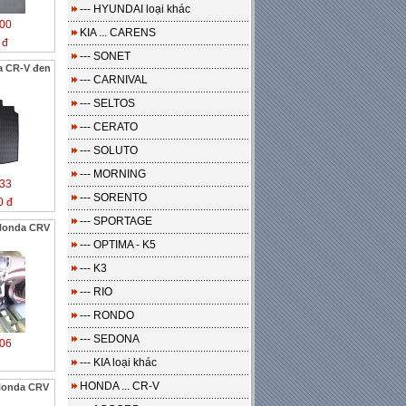
--- HYUNDAI loại khác
00
KIA ... CARENS
 đ
--- SONET
a CR-V đen
--- CARNIVAL
--- SELTOS
--- CERATO
--- SOLUTO
--- MORNING
33
--- SORENTO
0 đ
--- SPORTAGE
 Honda CRV
--- OPTIMA - K5
--- K3
--- RIO
--- RONDO
--- SEDONA
06
--- KIA loại khác
HONDA ... CR-V
 Honda CRV