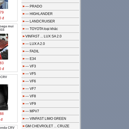
--- PRADO
79
--- HIGHLANDER
0 đ
--- LANDCRUISER
 baga mui
--- TOYOTA loại khác
015
VINFAST ... LUX SA 2.0
--- LUX A 2.0
--- FADIL
--- E34
83
--- VF3
0 đ
--- VF5
 CRV
--- VF6
--- VF7
--- VF8
--- VF9
--- MPV7
88
--- VINFAST LIMO GREEN
 đ
GM CHEVROLET ... CRUZE
Honda CRV