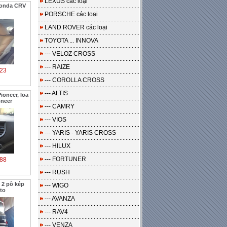
LEXUS các loại
Honda CRV
PORSCHE các loại
LAND ROVER các loại
TOYOTA ... INNOVA
--- VELOZ CROSS
--- RAIZE
23
--- COROLLA CROSS
--- ALTIS
oneer, loa
oneer
--- CAMRY
--- VIOS
--- YARIS - YARIS CROSS
--- HILUX
--- FORTUNER
88
--- RUSH
2 pô kép
--- WIGO
to
--- AVANZA
--- RAV4
--- VENZA