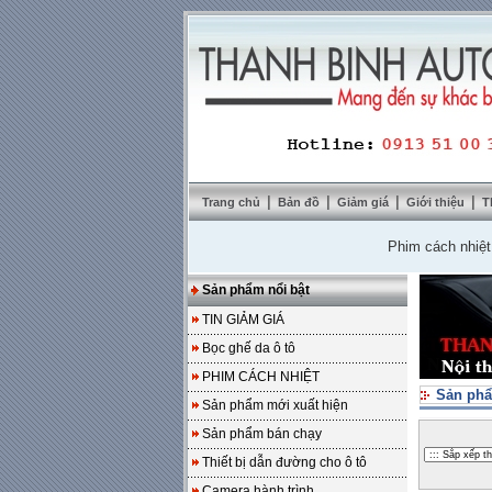
|
|
|
|
Trang chủ
Bản đồ
Giảm giá
Giới thiệu
T
Phim cách nhiệt Solar
Sản phẩm nổi bật
TIN GIẢM GIÁ
Bọc ghế da ô tô
PHIM CÁCH NHIỆT
Sản phẩ
Sản phẩm mới xuất hiện
Sản phẩm bán chạy
Thiết bị dẫn đường cho ô tô
Camera hành trình