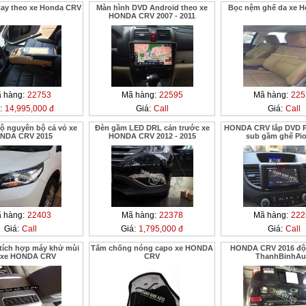
 tay theo xe Honda CRV
Màn hình DVD Android theo xe
Bọc nệm ghế da xe 
HONDA CRV 2007 - 2011
 hàng:
22753
Mã hàng:
22595
Mã hàng:
225
:
14,995,000 đ
Giá:
Call
Giá:
Call
ộ nguyên bộ cả vỏ xe
Đèn gầm LED DRL cản trước xe
HONDA CRV lắp DVD Pi
NDA CRV 2015
HONDA CRV 2012 - 2015
sub gầm ghế Pi
 hàng:
22403
Mã hàng:
22378
Mã hàng:
222
Giá:
Call
Giá:
1,795,000 đ
Giá:
Call
 tích hợp máy khử mùi
Tấm chống nóng capo xe HONDA
HONDA CRV 2016 độ 
 xe HONDA CRV
CRV
ThanhBinhAu