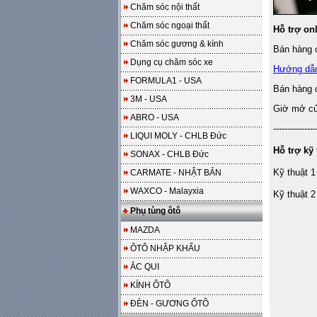
Chăm sóc nội thất
Chăm sóc ngoại thất
Hỗ trợ on
Chăm sóc gương & kính
Bán hàng o
Dụng cụ chăm sóc xe
Hướng dẫ
FORMULA1 - USA
Bán hàng 
3M - USA
Giờ mở cửa
ABRO - USA
---------------
LIQUI MOLY - CHLB Đức
Hỗ trợ kỹ 
SONAX - CHLB Đức
Kỹ thuật 1
CARMATE - NHẬT BẢN
WAXCO - Malayxia
Kỹ thuật 2
Phụ tùng ôtô
MAZDA
ÔTÔ NHẬP KHẨU
ẮC QUI
KÍNH ÔTÔ
ĐÈN - GƯƠNG ÔTÔ