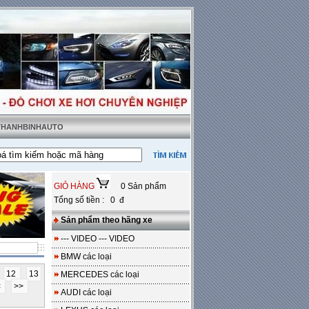
 THANHBINHAUTO
ật tặng sàn da
---
Miễn phí 100% công lắp đặt
GIỎ HÀNG
0 Sản phẩm
Tổng số tiền : 0 đ
Sản phẩm theo hãng xe
--- VIDEO --- VIDEO
BMW các loại
12
13
MERCEDES các loại
<
>>
AUDI các loại