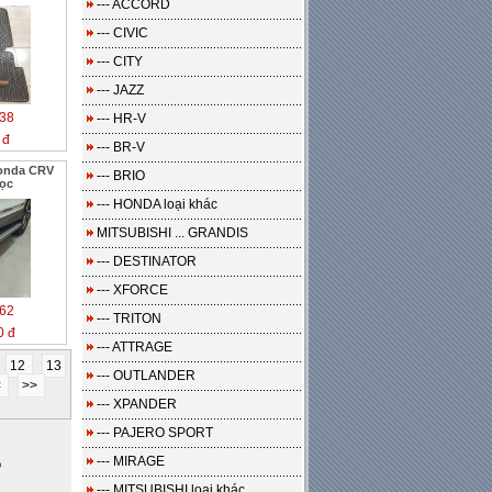
--- ACCORD
--- CIVIC
--- CITY
--- JAZZ
38
--- HR-V
 đ
--- BR-V
onda CRV
--- BRIO
dọc
--- HONDA loại khác
MITSUBISHI ... GRANDIS
--- DESTINATOR
--- XFORCE
62
--- TRITON
0 đ
--- ATTRAGE
12
13
--- OUTLANDER
<
>>
--- XPANDER
--- PAJERO SPORT
--- MIRAGE
o
--- MITSUBISHI loại khác