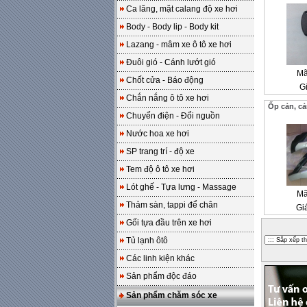
Ca lăng, mặt calang độ xe hơi
Body - Body lip - Body kit
Lazang - mâm xe ô tô xe hơi
Đuôi gió - Cánh lướt gió
Mã
Chốt cửa - Báo động
Gi
Chắn nắng ô tô xe hơi
Ốp cản, c
Chuyển điện - Đổi nguồn
Nước hoa xe hơi
SP trang trí - độ xe
Tem độ ô tô xe hơi
Lót ghế - Tựa lưng - Massage
Mã
Thảm sàn, tappi để chân
Gi
Gối tựa đầu trên xe hơi
Tủ lạnh ôtô
Các linh kiện khác
Sản phẩm độc đáo
Sản phẩm chăm sóc xe