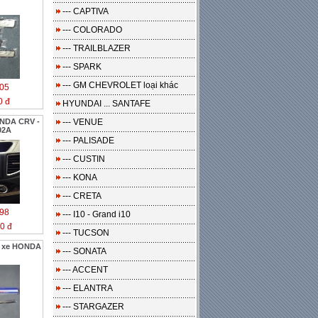
--- CAPTIVA
--- COLORADO
--- TRAILBLAZER
--- SPARK
--- GM CHEVROLET loại khác
05
0 đ
HYUNDAI ... SANTAFE
NDA CRV -
--- VENUE
02A
--- PALISADE
--- CUSTIN
--- KONA
--- CRETA
98
--- I10 - Grand i10
0 đ
--- TUCSON
o xe HONDA
--- SONATA
--- ACCENT
--- ELANTRA
--- STARGAZER