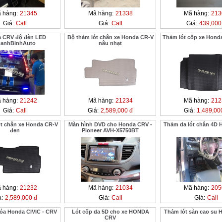
 hàng:
21345
Mã hàng:
21338
Mã hàng:
213
Giá:
Call
Giá:
Call
Giá:
439,000
 CRV độ đèn LED
Bộ thảm lót chân xe Honda CR-V
Thảm lót cốp xe Hond
hanhBinhAuto
nâu nhạt
 hàng:
21242
Mã hàng:
21234
Mã hàng:
212
Giá:
Call
Giá:
2,589,000 đ
Giá:
1,489,00
ót chân xe Honda CR-V
Màn hình DVD cho Honda CRV -
Thảm da lót chân 4D
đen
Pioneer AVH-X5750BT
 hàng:
21232
Mã hàng:
21034
Mã hàng:
205
á:
2,589,000 đ
Giá:
Call
Giá:
Call
hóa Honda CIVIC - CRV
Lót cốp da 5D cho xe HONDA
Thảm lót sàn cao su
CRV