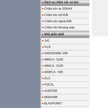
Dịch vụ chăm sóc xe hơi
Chăm sóc xe SONAX
Chăm sóc nội thất
Chăm sóc ngoại thất
Chăm sóc khoang máy
Nhà phân phối
JVC
FUJI
SADOSONIC V99
WINCA - S160
WINCA - S100
WORCA - S90
DLS
FOCAL
AUDITOR
MOHAWK
BLAUPUNKT