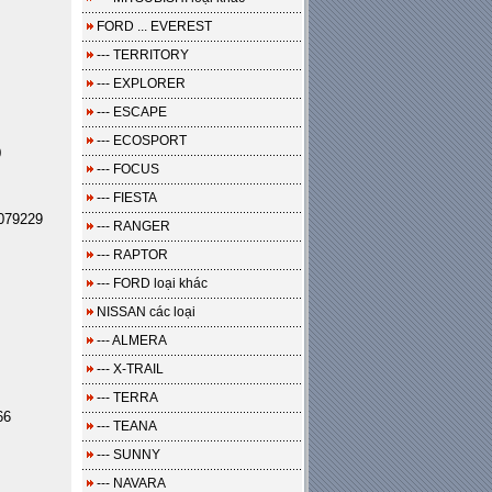
FORD ... EVEREST
--- TERRITORY
--- EXPLORER
--- ESCAPE
--- ECOSPORT
0
--- FOCUS
--- FIESTA
079229
--- RANGER
--- RAPTOR
--- FORD loại khác
NISSAN các loại
--- ALMERA
--- X-TRAIL
--- TERRA
66
--- TEANA
--- SUNNY
--- NAVARA