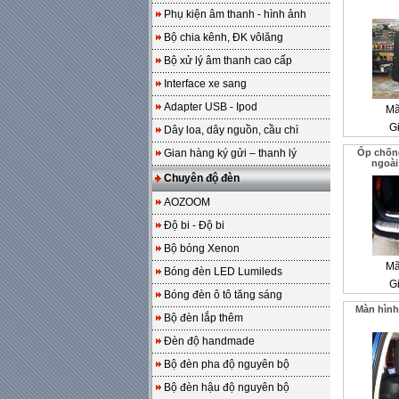
Phụ kiện âm thanh - hình ảnh
Bộ chia kênh, ĐK vôlăng
Bộ xử lý âm thanh cao cấp
Interface xe sang
Adapter USB - Ipod
Mã
Gi
Dây loa, dây nguồn, cầu chì
Gian hàng ký gửi – thanh lý
Ốp chống
ngoài
Chuyên độ đèn
AOZOOM
Độ bi - Độ bi
Bộ bóng Xenon
Mã
Bóng đèn LED Lumileds
Gi
Bóng đèn ô tô tăng sáng
Màn hình
Bộ đèn lắp thêm
Đèn độ handmade
Bộ đèn pha độ nguyên bộ
Bộ đèn hậu độ nguyên bộ