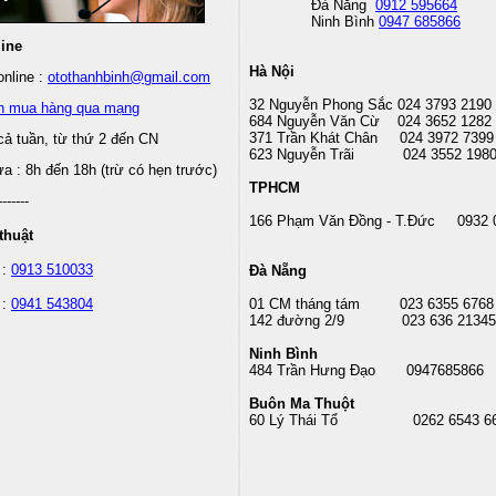
Đà Nẵng
0912 595664
Ninh Bình
0947 685866
line
Hà Nội
nline :
otothanhbinh@gmail.com
32 Nguyễn Phong Sắc 024 3793 2190
n mua hàng qua mạng
684 Nguyễn Văn Cừ 024 3652 1282
371 Trần Khát Chân 024 3972 7399
cả tuần, từ thứ 2 đến CN
623 Nguyễn Trãi 024 3552 198
 : 8h đến 18h (trừ có hẹn trước)
TPHCM
-------
166 Phạm Văn Đồng - T.Đức 0932 
thuật
 :
0913 510033
Đà Nẵng
 :
0941 543804
01 CM tháng tám
023 6355 6768
142 đường 2/9 023 636 21345
Ninh Bình
484 Trần Hưng Đạo 0947685866
Buôn Ma Thuột
60 Lý Thái Tổ
0262 6543 6