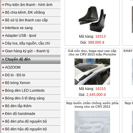
Phụ kiện âm thanh - hình ảnh
Bộ chia kênh, ĐK vôlăng
Bộ xử lý âm thanh cao cấp
Interface xe sang
Adapter USB - Ipod
Mã hàng:
16313
Giá:
389,000 đ
Dây loa, dây nguồn, cầu chì
Gian hàng ký gửi – thanh lý
Giá nóc dọc, baga mui cao cấp
KHAY
cho xe CRV 2013 mẫu Porsche
Chuyên độ đèn
AOZOOM
Độ bi - Độ bi
Bộ bóng Xenon
Mã hàng:
16310
Bóng đèn LED Lumileds
Giá:
2,445,000 đ
Bóng đèn ô tô tăng sáng
Nẹp bước chân chống xước phía
Nẹp 
Bộ đèn lắp thêm
trong cho xe CRV 2013
Đèn độ handmade
Bộ đèn pha độ nguyên bộ
Bộ đèn hậu độ nguyên bộ