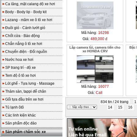
Ca lăng, mặt calang độ xe hơi
Body - Body lip - Body kit
Lazang - mâm xe ô tô xe hơi
Đuôi gió - Cánh lướt gió
Mã hàng:
16298
Chốt cửa - Báo động
Giá:
489,000 đ
Chắn nắng ô tô xe hơi
Lắp camera lùi, camera tiến cho
Bậc 
xe HONDA CRV
Chuyển điện - Đổi nguồn
Nước hoa xe hơi
SP trang trí - độ xe
Tem độ ô tô xe hơi
Lót ghế - Tựa lưng - Massage
Mã hàng:
16077
Thảm sàn, tappi để chân
Giá:
Call
Gối tựa đầu trên xe hơi
834 tin / 24 trang
Tủ lạnh ôtô
14
15
16
Các linh kiện khác
Sản phẩm độc đáo
Sản phẩm chăm sóc xe