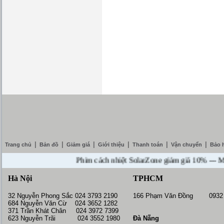
|
|
|
|
|
|
Trang chủ
Bản đồ
Giảm giá
Giới thiệu
Thanh toán
Vận chuyển
Bảo 
Phim cách nhiệt SolarZone giảm giá 10% --- Mua DV
Hà Nội
TPHCM
32 Nguyễn Phong Sắc 024 3793 2190
166 Phạm Văn Đồng 0932 
684 Nguyễn Văn Cừ 024 3652 1282
371 Trần Khát Chân 024 3972 7399
623 Nguyễn Trãi 024 3552 1980
Đà Nẵng