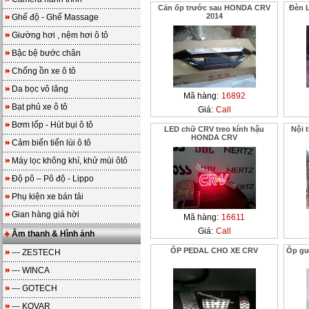
Cản ốp trước sau HONDA CRV
Đèn 
2014
Ghế độ - Ghế Massage
Giường hơi , nệm hơi ô tô
Bậc bệ bước chân
Chống ồn xe ô tô
Da bọc vô lăng
Mã hàng:
16892
Bạt phủ xe ô tô
Giá:
Call
Bơm lốp - Hút bụi ô tô
LED chữ CRV treo kính hậu
Nội t
HONDA CRV
Cảm biến tiến lùi ô tô
Máy lọc không khí, khử mùi ôtô
Độ pô – Pô độ - Lippo
Phụ kiện xe bán tải
Gian hàng giá hời
Mã hàng:
16611
Giá:
Call
Âm thanh & Hình ảnh
ỐP PEDAL CHO XE CRV
Ốp gư
--- ZESTECH
--- WINCA
--- GOTECH
--- KOVAR