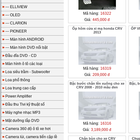
--- ELLIVIEW
Mã hàng:
16322
--- OLED
Giá:
445,000 đ
--- CLARION
Ốp hõm cửa xi mạ honda CRV
ỐP V
--- PIONEER
2013
--- Màn hình ANDROID
--- Màn hình DVD nổi bật
Đầu đĩa DVD - CD
Màn hình ô tô các loại
Mã hàng:
16319
Loa siêu trầm - Subwoofer
Giá:
209,000 đ
Loa phổ thông
Bậc bước chân lên xuống cho xe
Bậc, 
CRV 2008 - 2010 mầu đen
Loa trung cao cấp
Power Amplifier
Đầu thu Tivi kỹ thuật số
Máy nghe nhạc MP3
Mặt dưỡng lắp DVD
Mã hàng:
16316
Camera 360 độ ô tô xe hơi
Giá:
3,189,000 đ
Camera lùi, camera tiến cập lề
Chắn bùn cho xe CRV
Chụp