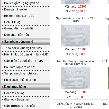
Bộ đèn gầm độ nguyên bộ
Mã hàng:
16307
Đèn gầm theo xe
Giá:
345,000 đ
Bộ đèn Projector - LED
Nẹp cửa hậu xi mạ cho xe CRV
Nẹp
2013
Đèn LED độ
Gương điện - Kính điện
Đèn pha - đèn hậu
Sản phẩm công nghệ
Theo dõi xe qua vệ tinh GPS
Mã hàng:
16304
Giá:
539,000 đ
Hiển thị tốc độ trên kính lái - HUD
Cảm biến áp suất lốp - TPMS
Tấm trải chống nóng taplo xe
TRẢI
Honda CRV 2012
Bộ StartStop ô tô xe hơi
Sản phẩm công nghệ cao
Phim cách nhiệt nhà kính
Danh mục hàng
Mã hàng:
16301
Còi ô tô các loại
Giá:
195,000 đ
Giá nóc - Baga mui
VIỀN ĐÈN PHA XI MẠ CHO XE
Đầu
Cản trước sau - Ốp cản
CRV 2013