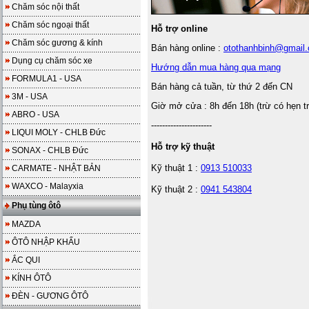
Chăm sóc nội thất
Chăm sóc ngoại thất
Hỗ trợ online
Chăm sóc gương & kính
Bán hàng online :
otothanhbinh@gmail
Dụng cụ chăm sóc xe
Hướng dẫn mua hàng qua mạng
FORMULA1 - USA
Bán hàng cả tuần, từ thứ 2 đến CN
3M - USA
Giờ mở cửa : 8h đến 18h (trừ có hẹn t
ABRO - USA
----------------------
LIQUI MOLY - CHLB Đức
Hỗ trợ kỹ thuật
SONAX - CHLB Đức
Kỹ thuật 1 :
0913 510033
CARMATE - NHẬT BẢN
WAXCO - Malayxia
Kỹ thuật 2 :
0941 543804
Phụ tùng ôtô
MAZDA
ÔTÔ NHẬP KHẨU
ẮC QUI
KÍNH ÔTÔ
ĐÈN - GƯƠNG ÔTÔ