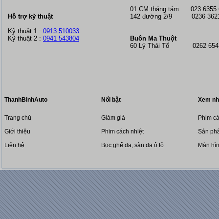
01 CM tháng tám
023 6355
Hỗ trợ kỹ thuật
142 đường 2/9 0236 362
Kỹ thuật 1 :
0913 510033
Kỹ thuật 2 :
0941 543804
Buôn Ma Thuột
60 Lý Thái Tổ 0262 6543
ThanhBinhAuto
Nổi bật
Xem nh
Trang chủ
Giảm giá
Phim cá
Giới thiệu
Phim cách nhiệt
Sản phẩ
Liên hệ
Bọc ghế da, sàn da ô tô
Màn hì