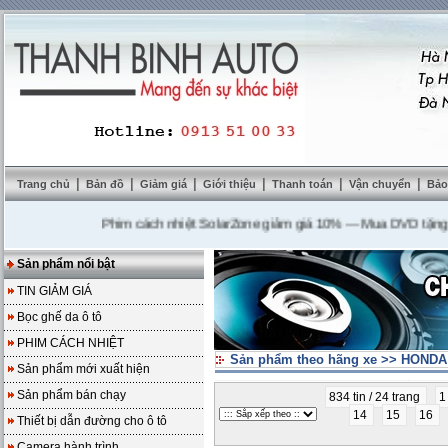
|
|
|
|
|
|
Trang chủ
Bản đồ
Giảm giá
Giới thiệu
Thanh toán
Vận chuyển
Bảo
Phim cách nhiệt SolarZone giảm giá 10%
---
Mua DVD tặng camer
Sản phẩm nổi bật
TIN GIẢM GIÁ
Bọc ghế da ô tô
PHIM CÁCH NHIỆT
Sản phẩm theo hãng xe
>>
HONDA 
Sản phẩm mới xuất hiện
Sản phẩm bán chạy
834 tin / 24 trang
14
15
16
Thiết bị dẫn đường cho ô tô
Camera hành trình