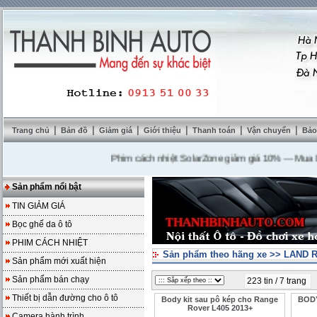
|
|
|
|
|
|
Trang chủ
Bản đồ
Giảm giá
Giới thiệu
Thanh toán
Vận chuyển
Bảo
Phim cách nhiệt SolarZone giảm giá 10%
---
Mua DVD tặ
Sản phẩm nổi bật
TIN GIẢM GIÁ
Bọc ghế da ô tô
PHIM CÁCH NHIỆT
Sản phẩm theo hãng xe
>>
LAND R
Sản phẩm mới xuất hiện
Sản phẩm bán chạy
223 tin / 7 trang
Thiết bị dẫn đường cho ô tô
Body kit sau pô kép cho Range
BODY
Rover L405 2013+
Camera hành trình