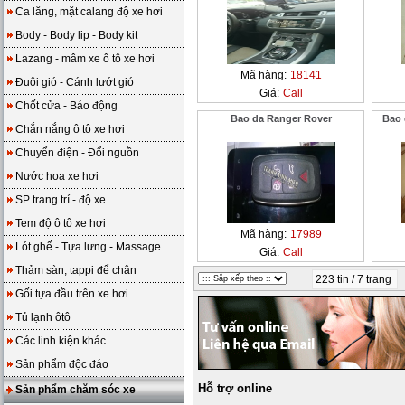
Ca lăng, mặt calang độ xe hơi
Body - Body lip - Body kit
Lazang - mâm xe ô tô xe hơi
Mã hàng:
18141
Đuôi gió - Cánh lướt gió
Giá:
Call
Chốt cửa - Báo động
Bao da Ranger Rover
Bao 
Chắn nắng ô tô xe hơi
Chuyển điện - Đổi nguồn
Nước hoa xe hơi
SP trang trí - độ xe
Tem độ ô tô xe hơi
Mã hàng:
17989
Lót ghế - Tựa lưng - Massage
Giá:
Call
Thảm sàn, tappi để chân
223 tin / 7 trang
Gối tựa đầu trên xe hơi
Tủ lạnh ôtô
Các linh kiện khác
Sản phẩm độc đáo
Hỗ trợ online
Sản phẩm chăm sóc xe