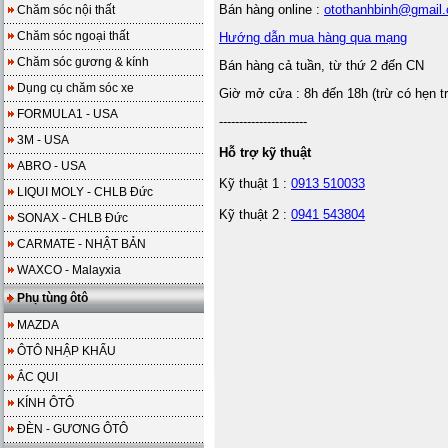
Bán hàng online :
otothanhbinh@gmail
Chăm sóc nội thất
Chăm sóc ngoại thất
Hướng dẫn mua hàng qua mạng
Chăm sóc gương & kính
Bán hàng cả tuần, từ thứ 2 đến CN
Dụng cụ chăm sóc xe
Giờ mở cửa : 8h đến 18h (trừ có hẹn t
FORMULA1 - USA
----------------------
3M - USA
Hỗ trợ kỹ thuật
ABRO - USA
Kỹ thuật 1 :
0913 510033
LIQUI MOLY - CHLB Đức
Kỹ thuật 2 :
0941 543804
SONAX - CHLB Đức
CARMATE - NHẬT BẢN
WAXCO - Malayxia
Phụ tùng ôtô
MAZDA
ÔTÔ NHẬP KHẨU
ẮC QUI
KÍNH ÔTÔ
ĐÈN - GƯƠNG ÔTÔ