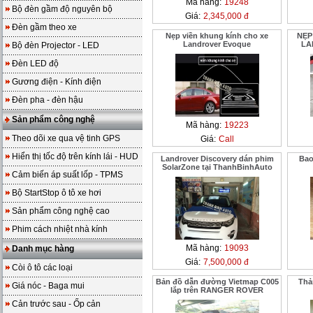
Mã hàng:
19248
Bộ đèn gầm độ nguyên bộ
Giá:
2,345,000 đ
Đèn gầm theo xe
Nẹp viền khung kính cho xe
NẸP
Landrover Evoque
LA
Bộ đèn Projector - LED
Đèn LED độ
Gương điện - Kính điện
Đèn pha - đèn hậu
Sản phẩm công nghệ
Mã hàng:
19223
Theo dõi xe qua vệ tinh GPS
Giá:
Call
Hiển thị tốc độ trên kính lái - HUD
Landrover Discovery dán phim
Bao
SolarZone tại ThanhBinhAuto
Cảm biến áp suất lốp - TPMS
Bộ StartStop ô tô xe hơi
Sản phẩm công nghệ cao
Phim cách nhiệt nhà kính
Mã hàng:
19093
Danh mục hàng
Giá:
7,500,000 đ
Còi ô tô các loại
Bản đồ dẫn đường Vietmap C005
Thả
Giá nóc - Baga mui
lắp trên RANGER ROVER
Cản trước sau - Ốp cản