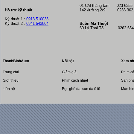
01 CM tháng tám
023 6355
Hỗ trợ kỹ thuật
142 đường 2/9 0236 362
Kỹ thuật 1 :
0913 510033
Kỹ thuật 2 :
0941 543804
Buôn Ma Thuột
60 Lý Thái Tổ 0262 6543
ThanhBinhAuto
Nổi bật
Xem nh
Trang chủ
Giảm giá
Phim cá
Giới thiệu
Phim cách nhiệt
Sản phẩ
Liên hệ
Bọc ghế da, sàn da ô tô
Màn hì