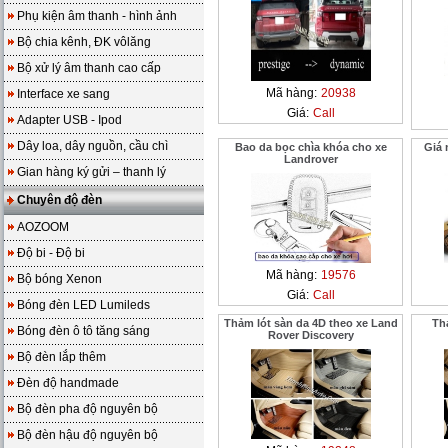
Phụ kiện âm thanh - hình ảnh
Bộ chia kênh, ĐK vôlăng
Bộ xử lý âm thanh cao cấp
Mã hàng:
20938
Interface xe sang
Giá:
Call
Adapter USB - Ipod
Dây loa, dây nguồn, cầu chì
Bao da bọc chìa khóa cho xe
Giá 
Landrover
Gian hàng ký gửi – thanh lý
Chuyên độ đèn
AOZOOM
Độ bi - Độ bi
Mã hàng:
19576
Bộ bóng Xenon
Giá:
Call
Bóng đèn LED Lumileds
Thảm lót sàn da 4D theo xe Land
Th
Bóng đèn ô tô tăng sáng
Rover Discovery
Bộ đèn lắp thêm
Đèn độ handmade
Bộ đèn pha độ nguyên bộ
Bộ đèn hậu độ nguyên bộ