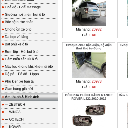
Ghế độ - Ghế Massage
Giường hơi , nệm hơi ô tô
Bậc bệ bước chân
Chống ồn xe ô tô
Mã hàng:
20982
Giá:
Call
Da bọc vô lăng
Bạt phủ xe ô tô
Evoque 2012 bậc điện, bệ điện
Evoqu
thụt thò tự động
Bơm lốp - Hút bụi ô tô
Cảm biến tiến lùi ô tô
Máy lọc không khí, khử mùi ôtô
Độ pô – Pô độ - Lippo
Phụ kiện xe bán tải
Mã hàng:
20973
Giá:
Call
Gian hàng giá hời
ĐÈN PHA CHÍNH HÃNG RANGE
Đèn h
Âm thanh & Hình ảnh
ROVER L322 2010-2012
--- ZESTECH
--- WINCA
--- GOTECH
--- KOVAR