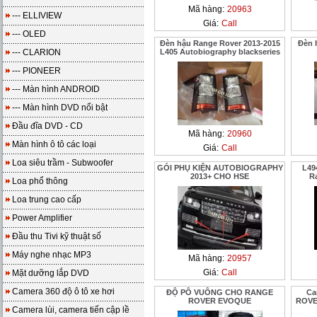
Mã hàng:
20963
--- ELLIVIEW
Giá:
Call
--- OLED
Đèn hậu Range Rover 2013-2015
Đèn 
--- CLARION
L405 Autobiography blackseries
--- PIONEER
--- Màn hình ANDROID
--- Màn hình DVD nổi bật
Đầu đĩa DVD - CD
Mã hàng:
20960
Màn hình ô tô các loại
Giá:
Call
Loa siêu trầm - Subwoofer
GÓI PHỤ KIỆN AUTOBIOGRAPHY
L49
2013+ CHO HSE
R
Loa phổ thông
Loa trung cao cấp
Power Amplifier
Đầu thu Tivi kỹ thuật số
Máy nghe nhạc MP3
Mã hàng:
20957
Giá:
Call
Mặt dưỡng lắp DVD
Camera 360 độ ô tô xe hơi
ĐỘ PÔ VUÔNG CHO RANGE
Ca
ROVER EVOQUE
ROVER
Camera lùi, camera tiến cập lề