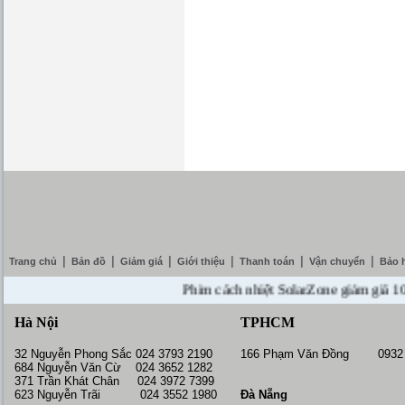
|
|
|
|
|
|
Trang chủ
Bản đồ
Giảm giá
Giới thiệu
Thanh toán
Vận chuyển
Bảo 
Phim cách nhiệt SolarZone giảm giá 10% ---
Hà Nội
TPHCM
32 Nguyễn Phong Sắc 024 3793 2190
166 Phạm Văn Đồng 0932 
684 Nguyễn Văn Cừ 024 3652 1282
371 Trần Khát Chân 024 3972 7399
623 Nguyễn Trãi 024 3552 1980
Đà Nẵng