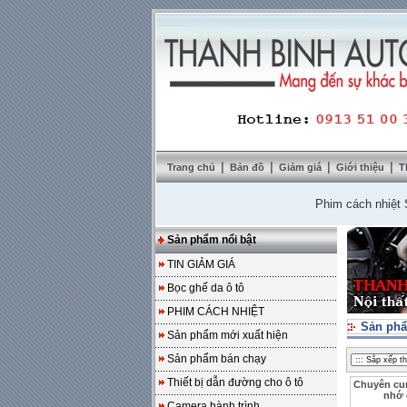
|
|
|
|
Trang chủ
Bản đồ
Giảm giá
Giới thiệu
T
Phim cách nhiệt SolarZ
Sản phẩm nổi bật
TIN GIẢM GIÁ
Bọc ghế da ô tô
PHIM CÁCH NHIỆT
Sản phẩ
Sản phẩm mới xuất hiện
Sản phẩm bán chạy
Thiết bị dẫn đường cho ô tô
Chuyên cun
nhớ 
Camera hành trình