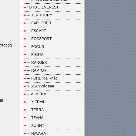
FORD ... EVEREST
--- TERRITORY
--- EXPLORER
0
--- ESCAPE
--- ECOSPORT
079229
--- FOCUS
--- FIESTA
--- RANGER
--- RAPTOR
--- FORD loại khác
NISSAN các loại
--- ALMERA
66
--- X-TRAIL
--- TERRA
--- TEANA
--- SUNNY
--- NAVARA