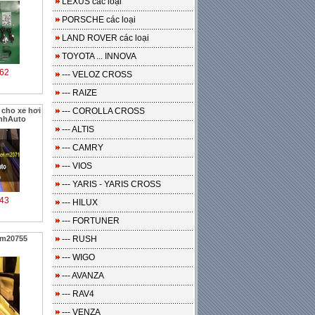
LEXUS các loại
PORSCHE các loại
LAND ROVER các loại
TOYOTA ... INNOVA
62
--- VELOZ CROSS
--- RAIZE
cho xe hơi
--- COROLLA CROSS
inhAuto
--- ALTIS
--- CAMRY
--- VIOS
--- YARIS - YARIS CROSS
43
--- HILUX
--- FORTUNER
 m20755
--- RUSH
--- WIGO
--- AVANZA
--- RAV4
--- VENZA