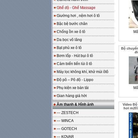
Ghế độ - Ghế Massage
Giường hơi , nệm hơi ô tô
Bậc bệ bước chân
Chống ồn xe ô tô
Mã
Da bọc vô lăng
Bạt phủ xe ô tô
Bộ chuyển
đ
Bơm lốp - Hút bụi ô tô
Cảm biến tiến lùi ô tô
Máy lọc không khí, khử mùi ôtô
Độ pô – Pô độ - Lippo
Phụ kiện xe bán tải
Mã
Gian hàng giá hời
Âm thanh & Hình ảnh
Video Độ
hơi m20
--- ZESTECH
--- WINCA
--- GOTECH
--- KOVAR