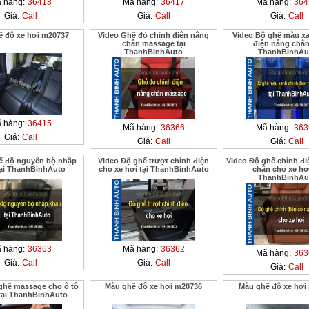
 hàng:
36418
Mã hàng:
36417
Mã hàng:
364
Giá:
Call
Giá:
Call
Giá:
Call
ế độ xe hơi m20737
Video Ghế đỏ chỉnh điện nâng
Video Bộ ghế màu x
chân massage tại
điện nâng chân
ThanhBinhAuto
ThanhBinhAu
 hàng:
36415
Mã hàng:
36366
Mã hàng:
363
Giá:
Call
Giá:
Call
Giá:
Call
ế độ nguyên bộ nhập
Video Độ ghế trượt chỉnh điện
Video Độ ghế chỉnh đi
ại ThanhBinhAuto
cho xe hơi tại ThanhBinhAuto
chân cho xe hơi
ThanhBinhAu
 hàng:
36363
Mã hàng:
36362
Mã hàng:
363
Giá:
Call
Giá:
Call
Giá:
Call
ghế massage cho ô tô
Mẫu ghế độ xe hơi m20736
Mẫu ghế độ xe hơi
 tại ThanhBinhAuto