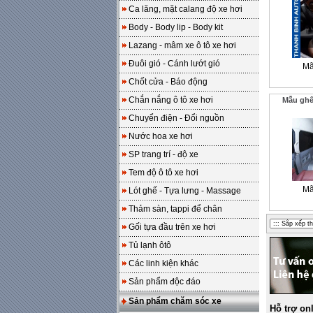
Ca lăng, mặt calang độ xe hơi
Body - Body lip - Body kit
Lazang - mâm xe ô tô xe hơi
Đuôi gió - Cánh lướt gió
Mã
Chốt cửa - Báo động
Chắn nắng ô tô xe hơi
Mẫu ghế
Chuyển điện - Đổi nguồn
Nước hoa xe hơi
SP trang trí - độ xe
Tem độ ô tô xe hơi
Mã
Lót ghế - Tựa lưng - Massage
Thảm sàn, tappi để chân
Gối tựa đầu trên xe hơi
Tủ lạnh ôtô
Các linh kiện khác
Sản phẩm độc đáo
Sản phẩm chăm sóc xe
Hỗ trợ on