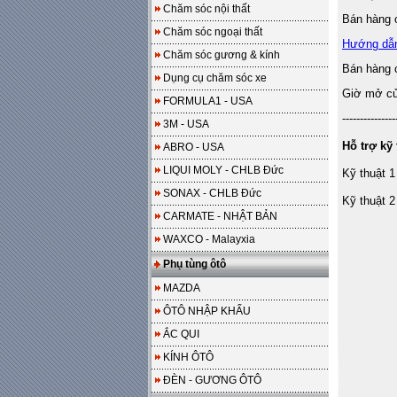
Chăm sóc nội thất
Bán hàng o
Chăm sóc ngoại thất
Hướng dẫ
Chăm sóc gương & kính
Bán hàng 
Dụng cụ chăm sóc xe
Giờ mở cửa
FORMULA1 - USA
---------------
3M - USA
Hỗ trợ kỹ 
ABRO - USA
LIQUI MOLY - CHLB Đức
Kỹ thuật 1
SONAX - CHLB Đức
Kỹ thuật 2
CARMATE - NHẬT BẢN
WAXCO - Malayxia
Phụ tùng ôtô
MAZDA
ÔTÔ NHẬP KHẨU
ẮC QUI
KÍNH ÔTÔ
ĐÈN - GƯƠNG ÔTÔ