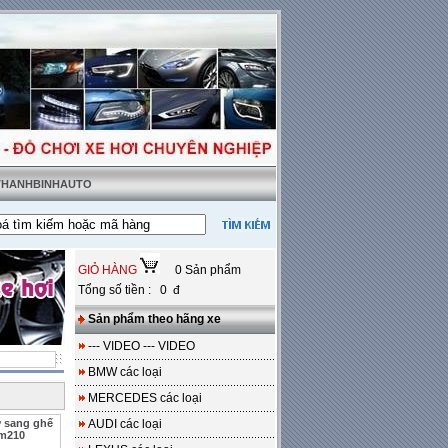
 THANHBINHAUTO
ật tặng sàn da
---
Miễn phí 100% công lắp đặt
GIỎ HÀNG
0 Sản phẩm
Tổng số tiền : 0 đ
Sản phẩm theo hãng xe
--- VIDEO --- VIDEO
BMW các loại
MERCEDES các loại
ơ sang ghế
AUDI các loại
 m210