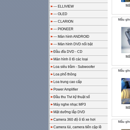
Mã
--- ELLIVIEW
--- OLED
Mẫu gh
--- CLARION
--- PIONEER
--- Màn hình ANDROID
--- Màn hình DVD nổi bật
Đầu đĩa DVD - CD
Mã
Màn hình ô tô các loại
Loa siêu trầm - Subwoofer
Mẫu gh
Loa phổ thông
Loa trung cao cấp
Power Amplifier
Đầu thu Tivi kỹ thuật số
Máy nghe nhạc MP3
Mã
Mặt dưỡng lắp DVD
Camera 360 độ ô tô xe hơi
Mẫu gh
Camera lùi, camera tiến cập lề