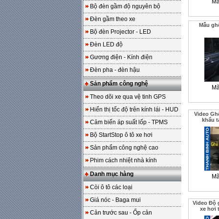
Mã
Bộ đèn gầm độ nguyên bộ
Đèn gầm theo xe
Mẫu gh
Bộ đèn Projector - LED
Đèn LED độ
Gương điện - Kính điện
Đèn pha - đèn hậu
Sản phẩm công nghệ
Mã
Theo dõi xe qua vệ tinh GPS
Hiển thị tốc độ trên kính lái - HUD
Video Gh
khẩu t
Cảm biến áp suất lốp - TPMS
Bộ StartStop ô tô xe hơi
Sản phẩm công nghệ cao
Phim cách nhiệt nhà kính
Danh mục hàng
Mã
Còi ô tô các loại
Giá nóc - Baga mui
Video Độ 
xe hơi
Cản trước sau - Ốp cản