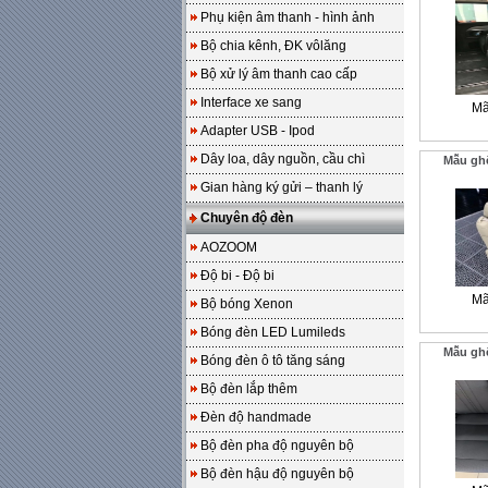
Phụ kiện âm thanh - hình ảnh
Bộ chia kênh, ĐK vôlăng
Bộ xử lý âm thanh cao cấp
Interface xe sang
Mã
Adapter USB - Ipod
Dây loa, dây nguồn, cầu chì
Mẫu gh
Gian hàng ký gửi – thanh lý
Chuyên độ đèn
AOZOOM
Độ bi - Độ bi
Mã
Bộ bóng Xenon
Bóng đèn LED Lumileds
Mẫu gh
Bóng đèn ô tô tăng sáng
Bộ đèn lắp thêm
Đèn độ handmade
Bộ đèn pha độ nguyên bộ
Bộ đèn hậu độ nguyên bộ