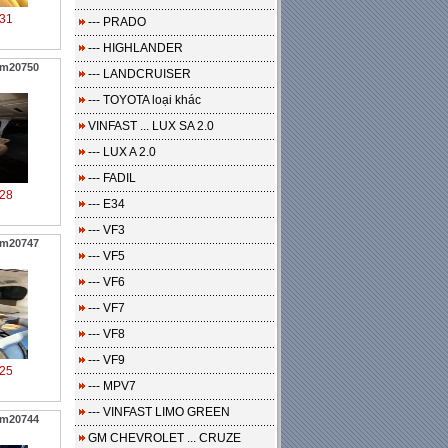
31
--- PRADO
--- HIGHLANDER
 m20750
--- LANDCRUISER
--- TOYOTA loại khác
VINFAST ... LUX SA 2.0
--- LUX A 2.0
--- FADIL
28
--- E34
--- VF3
 m20747
--- VF5
--- VF6
--- VF7
--- VF8
--- VF9
25
--- MPV7
--- VINFAST LIMO GREEN
 m20744
GM CHEVROLET ... CRUZE