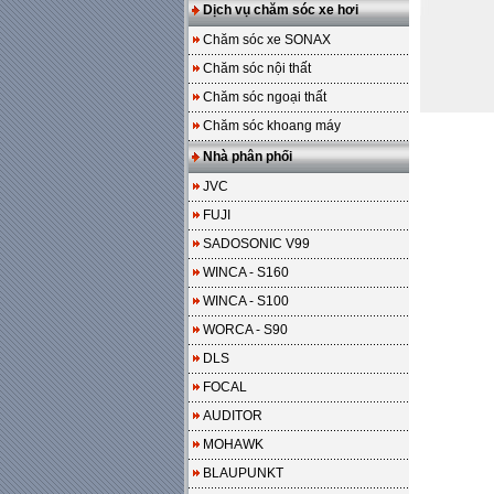
Dịch vụ chăm sóc xe hơi
Chăm sóc xe SONAX
Chăm sóc nội thất
Chăm sóc ngoại thất
Chăm sóc khoang máy
Nhà phân phối
JVC
FUJI
SADOSONIC V99
WINCA - S160
WINCA - S100
WORCA - S90
DLS
FOCAL
AUDITOR
MOHAWK
BLAUPUNKT