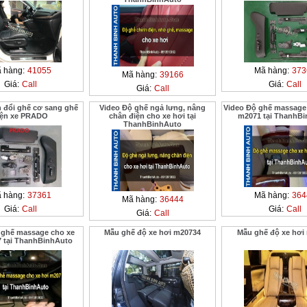
 hàng:
41055
Mã hàng:
373
Mã hàng:
39166
Giá:
Call
Giá:
Call
Giá:
Call
 đổi ghế cơ sang ghế
Video Độ ghế ngả lưng, nâng
Video Độ ghế massage 
iện xe PRADO
chân điện cho xe hơi tại
m2071 tại ThanhB
ThanhBinhAuto
 hàng:
37361
Mã hàng:
364
Mã hàng:
36444
Giá:
Call
Giá:
Call
Giá:
Call
 ghế massage cho xe
Mẫu ghế độ xe hơi m20734
Mẫu ghế độ xe hơi
7 tại ThanhBinhAuto