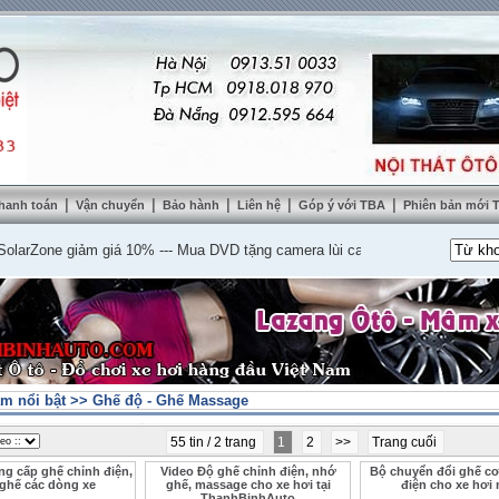
|
|
|
|
|
hanh toán
Vận chuyển
Bảo hành
Liên hệ
Góp ý với TBA
Phiên bản mới
one giảm giá 10%
---
Mua DVD tặng camera lùi cao cấp
---
Lắp nệm ghế da th
m nổi bật
>>
Ghế độ - Ghế Massage
55 tin / 2 trang
1
2
>>
Trang cuối
g cấp ghế chỉnh điện,
Video Độ ghế chỉnh điện, nhớ
Bộ chuyển đổi ghế c
ghế các dòng xe
ghế, massage cho xe hơi tại
điện cho xe hơi
ThanhBinhAuto