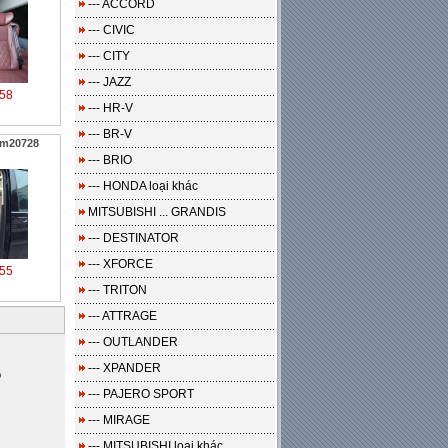
--- ACCORD
--- CIVIC
--- CITY
--- JAZZ
58
--- HR-V
--- BR-V
 m20728
--- BRIO
--- HONDA loại khác
MITSUBISHI ... GRANDIS
--- DESTINATOR
--- XFORCE
55
--- TRITON
--- ATTRAGE
--- OUTLANDER
--- XPANDER
o
--- PAJERO SPORT
--- MIRAGE
--- MITSUBISHI loại khác