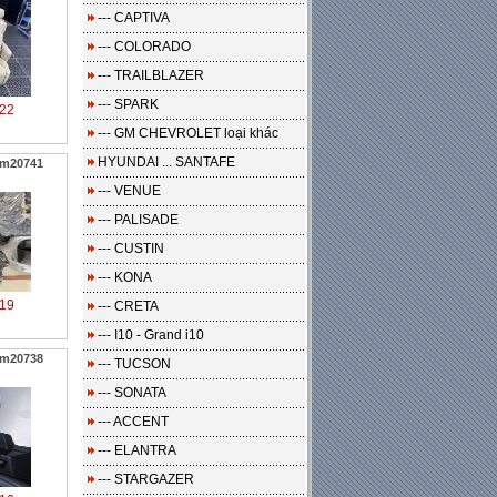
--- CAPTIVA
--- COLORADO
--- TRAILBLAZER
--- SPARK
22
--- GM CHEVROLET loại khác
HYUNDAI ... SANTAFE
 m20741
--- VENUE
--- PALISADE
--- CUSTIN
--- KONA
19
--- CRETA
--- I10 - Grand i10
 m20738
--- TUCSON
--- SONATA
--- ACCENT
--- ELANTRA
--- STARGAZER