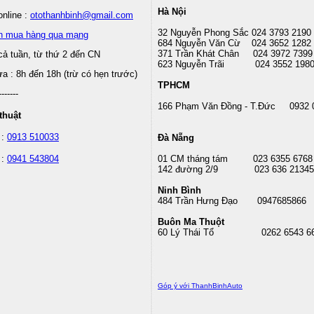
Hà Nội
nline :
otothanhbinh@gmail.com
32 Nguyễn Phong Sắc 024 3793 2190
n mua hàng qua mạng
684 Nguyễn Văn Cừ 024 3652 1282
371 Trần Khát Chân 024 3972 7399
cả tuần, từ thứ 2 đến CN
623 Nguyễn Trãi 024 3552 198
 : 8h đến 18h (trừ có hẹn trước)
TPHCM
-------
166 Phạm Văn Đồng - T.Đức 0932 
thuật
 :
0913 510033
Đà Nẵng
 :
0941 543804
01 CM tháng tám
023 6355 6768
142 đường 2/9 023 636 21345
Ninh Bình
484 Trần Hưng Đạo 0947685866
Buôn Ma Thuột
60 Lý Thái Tổ
0262 6543 6
Góp ý với ThanhBinhAuto