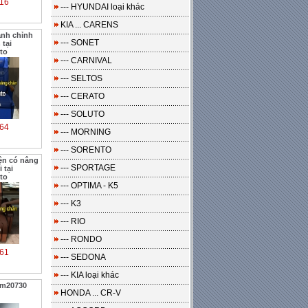
16
--- HYUNDAI loại khác
KIA ... CARENS
anh chỉnh
--- SONET
 tại
to
--- CARNIVAL
--- SELTOS
--- CERATO
--- SOLUTO
64
--- MORNING
--- SORENTO
ện có nâng
--- SPORTAGE
 tại
to
--- OPTIMA - K5
--- K3
--- RIO
--- RONDO
61
--- SEDONA
--- KIA loại khác
 m20730
HONDA ... CR-V