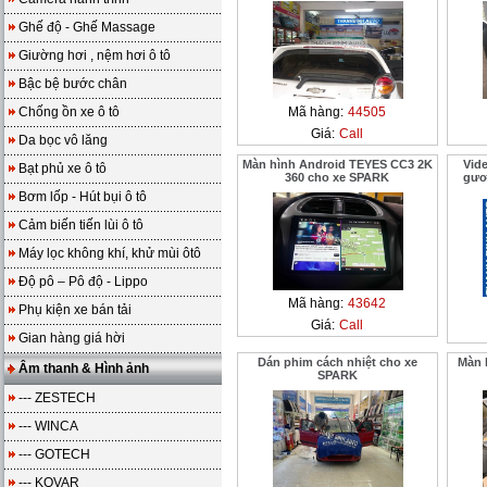
Ghế độ - Ghế Massage
Giường hơi , nệm hơi ô tô
Bậc bệ bước chân
Chống ồn xe ô tô
Mã hàng:
44505
Giá:
Call
Da bọc vô lăng
Màn hình Android TEYES CC3 2K
Vid
Bạt phủ xe ô tô
360 cho xe SPARK
gươ
Bơm lốp - Hút bụi ô tô
Cảm biến tiến lùi ô tô
Máy lọc không khí, khử mùi ôtô
Độ pô – Pô độ - Lippo
Mã hàng:
43642
Phụ kiện xe bán tải
Giá:
Call
Gian hàng giá hời
Dán phim cách nhiệt cho xe
Màn 
Âm thanh & Hình ảnh
SPARK
--- ZESTECH
--- WINCA
--- GOTECH
--- KOVAR