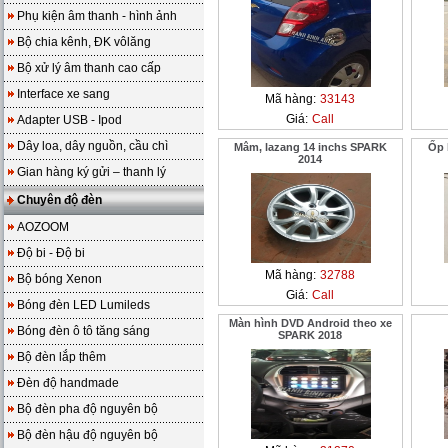
Phụ kiện âm thanh - hình ảnh
Bộ chia kênh, ĐK vôlăng
Bộ xử lý âm thanh cao cấp
Interface xe sang
Mã hàng:
33143
Giá:
Call
Adapter USB - Ipod
Dây loa, dây nguồn, cầu chì
Mâm, lazang 14 inchs SPARK
Ốp 
2014
Gian hàng ký gửi – thanh lý
Chuyên độ đèn
AOZOOM
Độ bi - Độ bi
Mã hàng:
32788
Bộ bóng Xenon
Giá:
Call
Bóng đèn LED Lumileds
Màn hình DVD Android theo xe
Bóng đèn ô tô tăng sáng
SPARK 2018
Bộ đèn lắp thêm
Đèn độ handmade
Bộ đèn pha độ nguyên bộ
Bộ đèn hậu độ nguyên bộ