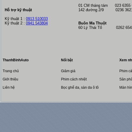
01 CM tháng tám
023 6355
Hỗ trợ kỹ thuật
142 đường 2/9 0236 362
Kỹ thuật 1 :
0913 510033
Kỹ thuật 2 :
0941 543804
Buôn Ma Thuột
60 Lý Thái Tổ 0262 6543
ThanhBinhAuto
Nổi bật
Xem nh
Trang chủ
Giảm giá
Phim cá
Giới thiệu
Phim cách nhiệt
Sản phẩ
Liên hệ
Bọc ghế da, sàn da ô tô
Màn hì