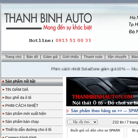
|
|
|
|
|
|
Trang chủ
Bản đồ
Giảm giá
Giới thiệu
Thanh toán
Vận chuyển
Bảo
Phim cách nhiệt SolarZone giảm giá 10%
---
Mua DVD 
Sản phẩm nổi bật
TIN GIẢM GIÁ
Bọc ghế da ô tô
PHIM CÁCH NHIỆT
Sản phẩm theo hãng xe
>>
--- SPA
Sản phẩm mới xuất hiện
Sản phẩm bán chạy
232 tin / 7 tran
Thiết bị dẫn đường cho ô tô
Đuôi gió có đèn cho xe SPARK
Bi 
Camera hành trình