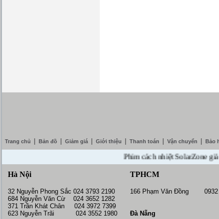
|
|
|
|
|
|
Trang chủ
Bản đồ
Giảm giá
Giới thiệu
Thanh toán
Vận chuyển
Bảo 
Phim cách nhiệt SolarZone giảm giá
Hà Nội
TPHCM
32 Nguyễn Phong Sắc 024 3793 2190
166 Phạm Văn Đồng 0932 
684 Nguyễn Văn Cừ 024 3652 1282
371 Trần Khát Chân 024 3972 7399
623 Nguyễn Trãi 024 3552 1980
Đà Nẵng