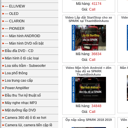
Mã hàng:
41174
--- ELLIVIEW
Giá:
Call
--- OLED
Video Lắp đặt StartStop cho xe
Vide
--- CLARION
SPARK tại ThanhBinhAuto
--- PIONEER
--- Màn hình ANDROID
--- Màn hình DVD nổi bật
Đầu đĩa DVD - CD
Mã hàng:
36834
Màn hình ô tô các loại
Giá:
Call
Loa siêu trầm - Subwoofer
Video Màn hình Android + đèn
Màn 
hậu độ xe SPARK
Loa phổ thông
ThanhBinhAuto
Loa trung cao cấp
Power Amplifier
Đầu thu Tivi kỹ thuật số
Máy nghe nhạc MP3
Mã hàng:
34848
Mặt dưỡng lắp DVD
Giá:
Call
Camera 360 độ ô tô xe hơi
Ốp nắp xăng SPARK 2018 2019
Viền
Camera lùi, camera tiến cập lề