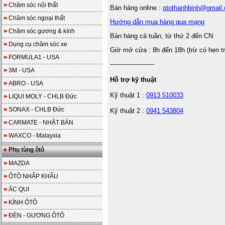
Chăm sóc nội thất
Bán hàng online :
otothanhbinh@gmail
Chăm sóc ngoại thất
Hướng dẫn mua hàng qua mạng
Chăm sóc gương & kính
Bán hàng cả tuần, từ thứ 2 đến CN
Dụng cụ chăm sóc xe
Giờ mở cửa : 8h đến 18h (trừ có hẹn t
FORMULA1 - USA
----------------------
3M - USA
Hỗ trợ kỹ thuật
ABRO - USA
Kỹ thuật 1 :
0913 510033
LIQUI MOLY - CHLB Đức
SONAX - CHLB Đức
Kỹ thuật 2 :
0941 543804
CARMATE - NHẬT BẢN
WAXCO - Malayxia
Phụ tùng ôtô
MAZDA
ÔTÔ NHẬP KHẨU
ẮC QUI
KÍNH ÔTÔ
ĐÈN - GƯƠNG ÔTÔ