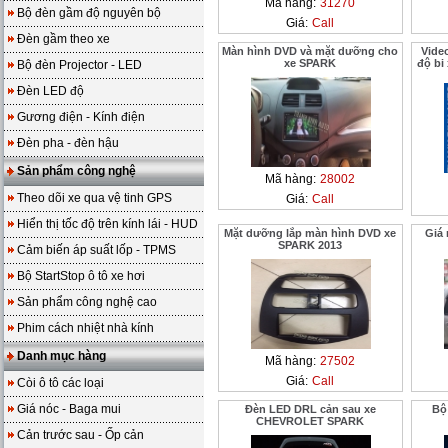
Mã hàng:
31270
Bộ đèn gầm độ nguyên bộ
Giá:
Call
Đèn gầm theo xe
Màn hình DVD và mặt dưỡng cho
Vide
xe SPARK
độ bi
Bộ đèn Projector - LED
Đèn LED độ
Gương điện - Kính điện
Đèn pha - đèn hậu
Sản phẩm công nghệ
Mã hàng:
28002
Theo dõi xe qua vệ tinh GPS
Giá:
Call
Hiển thị tốc độ trên kính lái - HUD
Mặt dưỡng lắp màn hình DVD xe
Giá
SPARK 2013
Cảm biến áp suất lốp - TPMS
Bộ StartStop ô tô xe hơi
Sản phẩm công nghệ cao
Phim cách nhiệt nhà kính
Danh mục hàng
Mã hàng:
27502
Giá:
Call
Còi ô tô các loại
Giá nóc - Baga mui
Đèn LED DRL cản sau xe
Bộ
CHEVROLET SPARK
Cản trước sau - Ốp cản