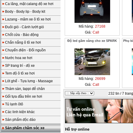
Ca lăng, mặt calang độ xe hơi
Body - Body lip - Body kit
Lazang - mâm xe ô tô xe hơi
Mã hàng:
27168
Đuôi gió - Cánh lướt gió
Giá:
Call
Chốt cửa - Báo động
Độ led gầm vàng cho xe SPARK
Phụ k
Chắn nắng ô tô xe hơi
Chuyển điện - Đổi nguồn
Nước hoa xe hơi
SP trang trí - độ xe
Tem độ ô tô xe hơi
Mã hàng:
26699
Lót ghế - Tựa lưng - Massage
Giá:
Call
Thảm sàn, tappi để chân
232 tin / 7 tran
Gối tựa đầu trên xe hơi
Tủ lạnh ôtô
Các linh kiện khác
Sản phẩm độc đáo
Sản phẩm chăm sóc xe
Hỗ trợ online