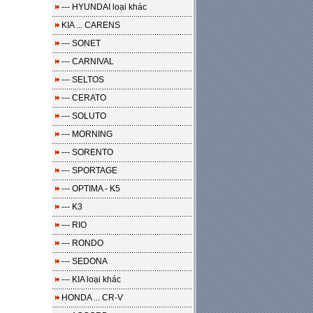
--- HYUNDAI loại khác
KIA ... CARENS
--- SONET
--- CARNIVAL
--- SELTOS
--- CERATO
--- SOLUTO
--- MORNING
--- SORENTO
--- SPORTAGE
--- OPTIMA - K5
--- K3
--- RIO
--- RONDO
--- SEDONA
--- KIA loại khác
HONDA ... CR-V