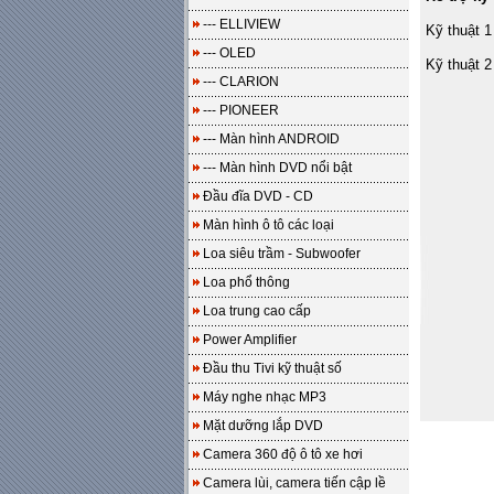
--- ELLIVIEW
Kỹ thuật 1
--- OLED
Kỹ thuật 2
--- CLARION
--- PIONEER
--- Màn hình ANDROID
--- Màn hình DVD nổi bật
Đầu đĩa DVD - CD
Màn hình ô tô các loại
Loa siêu trầm - Subwoofer
Loa phổ thông
Loa trung cao cấp
Power Amplifier
Đầu thu Tivi kỹ thuật số
Máy nghe nhạc MP3
Mặt dưỡng lắp DVD
Camera 360 độ ô tô xe hơi
Camera lùi, camera tiến cập lề