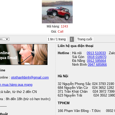
Mã hàng:
1243
Giá:
Call
1 tin / 1 trang
1
Trang cuối
Liên hệ qua điện thoại
Hotline
: Hà nội
0913 510033
Zal
Sài Gòn
0918 018970
Đà Nẵng
0912 595664
Ninh Bình
0947 685866
line
Hà Nội
nline :
otothanhbinh@gmail.com
32 Nguyễn Phong Sắc 024 3793 2190
n mua hàng qua mạng
684 Nguyễn Văn Cừ 024 3652 1282
371 Trần Khát Chân 024 3972 7399
cả tuần, từ thứ 2 đến CN
623 Nguyễn Trãi 024 3552 198
 : 8h đến 18h (trừ có hẹn trước)
TPHCM
-------
166 Phạm Văn Đồng - T.Đức 0932 
thuật