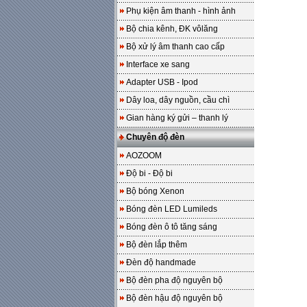
Phụ kiện âm thanh - hình ảnh
Bộ chia kênh, ĐK vôlăng
Bộ xử lý âm thanh cao cấp
Interface xe sang
Adapter USB - Ipod
Dây loa, dây nguồn, cầu chì
Gian hàng ký gửi – thanh lý
Chuyên độ đèn
AOZOOM
Độ bi - Độ bi
Bộ bóng Xenon
Bóng đèn LED Lumileds
Bóng đèn ô tô tăng sáng
Bộ đèn lắp thêm
Đèn độ handmade
Bộ đèn pha độ nguyên bộ
Bộ đèn hậu độ nguyên bộ