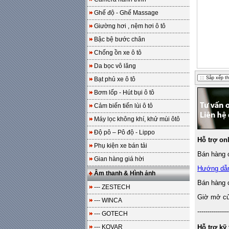
Ghế độ - Ghế Massage
Giường hơi , nệm hơi ô tô
Bậc bệ bước chân
Chống ồn xe ô tô
Da bọc vô lăng
Bạt phủ xe ô tô
Bơm lốp - Hút bụi ô tô
Cảm biến tiến lùi ô tô
Máy lọc không khí, khử mùi ôtô
Độ pô – Pô độ - Lippo
Hỗ trợ on
Phụ kiện xe bán tải
Bán hàng o
Gian hàng giá hời
Hướng dẫ
Âm thanh & Hình ảnh
Bán hàng 
--- ZESTECH
Giờ mở cửa
--- WINCA
---------------
--- GOTECH
--- KOVAR
Hỗ trợ kỹ 