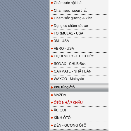
Chăm sóc nội thất
Chăm sóc ngoại thất
Chăm sóc gương & kính
Dụng cụ chăm sóc xe
FORMULA1 - USA
3M - USA
ABRO - USA
LIQUI MOLY - CHLB Đức
SONAX - CHLB Đức
CARMATE - NHẬT BẢN
WAXCO - Malayxia
Phụ tùng ôtô
MAZDA
ÔTÔ NHẬP KHẨU
ẮC QUI
KÍNH ÔTÔ
ĐÈN - GƯƠNG ÔTÔ