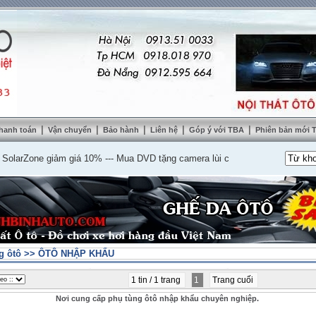
|
|
|
|
|
hanh toán
Vận chuyển
Bảo hành
Liên hệ
Góp ý với TBA
Phiên bản mới
rZone giảm giá 10%
---
Mua DVD tặng camera lùi cao cấp
---
Lắp nệm ghế da t
g ôtô
>>
ÔTÔ NHẬP KHẨU
1 tin / 1 trang
1
Trang cuối
Nơi cung cấp phụ tùng ôtô nhập khẩu chuyên nghiệp.