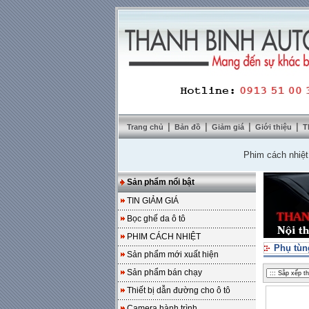
|
|
|
|
Trang chủ
Bản đồ
Giảm giá
Giới thiệu
T
Phim cách nhiệt Sola
Sản phẩm nổi bật
TIN GIẢM GIÁ
Bọc ghế da ô tô
PHIM CÁCH NHIỆT
Phụ tùn
Sản phẩm mới xuất hiện
Sản phẩm bán chạy
Thiết bị dẫn đường cho ô tô
Camera hành trình