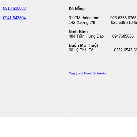
 :
0913 510033
Đà Nẵng
 :
0941 543804
01 CM tháng tám
023 6355 6768
142 đường 2/9 023 636 21345
Ninh Bình
484 Trần Hưng Đạo 0947685866
Buôn Ma Thuột
60 Lý Thái Tổ
0262 6543 6
Góp ý với ThanhBinhAuto