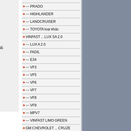
--- PRADO
--- HIGHLANDER
--- LANDCRUISER
--- TOYOTA loại khác
VINFAST ... LUX SA 2.0
--- LUX A 2.0
66
--- FADIL
--- E34
--- VF3
--- VF5
--- VF6
--- VF7
--- VF8
--- VF9
--- MPV7
--- VINFAST LIMO GREEN
GM CHEVROLET ... CRUZE