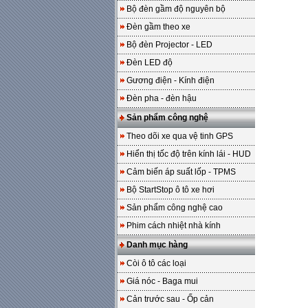
Bộ đèn gầm độ nguyên bộ
Đèn gầm theo xe
Bộ đèn Projector - LED
Đèn LED độ
Gương điện - Kính điện
Đèn pha - đèn hậu
Sản phẩm công nghệ
Theo dõi xe qua vệ tinh GPS
Hiển thị tốc độ trên kính lái - HUD
Cảm biến áp suất lốp - TPMS
Bộ StartStop ô tô xe hơi
Sản phẩm công nghệ cao
Phim cách nhiệt nhà kính
Danh mục hàng
Còi ô tô các loại
Giá nóc - Baga mui
Cản trước sau - Ốp cản