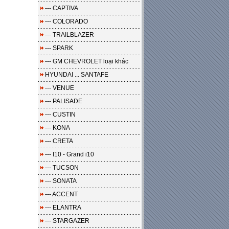
--- CAPTIVA
--- COLORADO
--- TRAILBLAZER
--- SPARK
--- GM CHEVROLET loại khác
HYUNDAI ... SANTAFE
--- VENUE
--- PALISADE
--- CUSTIN
--- KONA
--- CRETA
--- I10 - Grand i10
--- TUCSON
--- SONATA
--- ACCENT
--- ELANTRA
--- STARGAZER