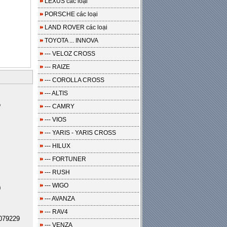
LEXUS các loại
PORSCHE các loại
LAND ROVER các loại
TOYOTA ... INNOVA
--- VELOZ CROSS
--- RAIZE
--- COROLLA CROSS
--- ALTIS
o
--- CAMRY
--- VIOS
--- YARIS - YARIS CROSS
--- HILUX
--- FORTUNER
--- RUSH
--- WIGO
0
--- AVANZA
--- RAV4
079229
--- VENZA