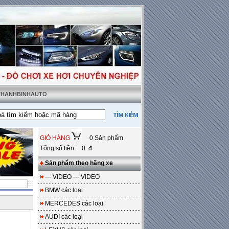
 THANHBINHAUTO
hật tặng sàn da
---
Miễn phí 100% công lắp đặt
GIỎ HÀNG
0 Sản phẩm
Tổng số tiền : 0 đ
Sản phẩm theo hãng xe
--- VIDEO --- VIDEO
BMW các loại
MERCEDES các loại
AUDI các loại