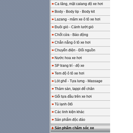
Ca lăng, mặt calang độ xe hơi
Body - Body lip - Body kit
Lazang - mâm xe ô tô xe hơi
Đuôi gió - Cánh lướt gió
Chốt cửa - Báo động
Chắn nắng ô tô xe hơi
Chuyển điện - Đổi nguồn
Nước hoa xe hơi
SP trang trí - độ xe
Tem độ ô tô xe hơi
Lót ghế - Tựa lưng - Massage
Thảm sàn, tappi để chân
Gối tựa đầu trên xe hơi
Tủ lạnh ôtô
Các linh kiện khác
Sản phẩm độc đáo
Sản phẩm chăm sóc xe