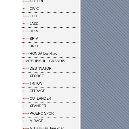
--- ACCORD
--- CIVIC
--- CITY
--- JAZZ
--- HR-V
--- BR-V
--- BRIO
--- HONDA loại khác
MITSUBISHI ... GRANDIS
--- DESTINATOR
--- XFORCE
--- TRITON
--- ATTRAGE
--- OUTLANDER
--- XPANDER
--- PAJERO SPORT
--- MIRAGE
--- MITSUBISHI loại khác