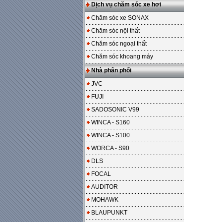
Dịch vụ chăm sóc xe hơi
Chăm sóc xe SONAX
Chăm sóc nội thất
Chăm sóc ngoại thất
Chăm sóc khoang máy
Nhà phân phối
JVC
FUJI
SADOSONIC V99
WINCA - S160
WINCA - S100
WORCA - S90
DLS
FOCAL
AUDITOR
MOHAWK
BLAUPUNKT