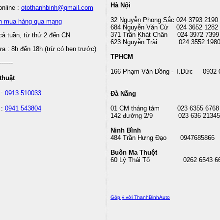
Hà Nội
nline :
otothanhbinh@gmail.com
32 Nguyễn Phong Sắc 024 3793 2190
n mua hàng qua mạng
684 Nguyễn Văn Cừ 024 3652 1282
371 Trần Khát Chân 024 3972 7399
cả tuần, từ thứ 2 đến CN
623 Nguyễn Trãi 024 3552 198
 : 8h đến 18h (trừ có hẹn trước)
TPHCM
-------
166 Phạm Văn Đồng - T.Đức 0932 
thuật
 :
0913 510033
Đà Nẵng
 :
0941 543804
01 CM tháng tám
023 6355 6768
142 đường 2/9 023 636 21345
Ninh Bình
484 Trần Hưng Đạo 0947685866
Buôn Ma Thuột
60 Lý Thái Tổ
0262 6543 6
Góp ý với ThanhBinhAuto