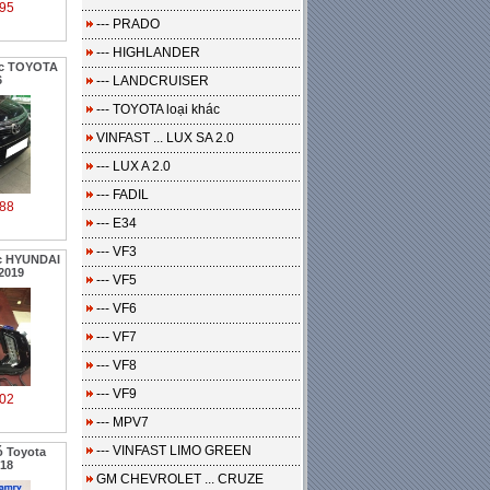
95
--- PRADO
--- HIGHLANDER
ớc TOYOTA
6
--- LANDCRUISER
--- TOYOTA loại khác
VINFAST ... LUX SA 2.0
--- LUX A 2.0
--- FADIL
88
--- E34
--- VF3
ớc HYUNDAI
2019
--- VF5
--- VF6
--- VF7
--- VF8
--- VF9
02
--- MPV7
--- VINFAST LIMO GREEN
ó Toyota
018
GM CHEVROLET ... CRUZE