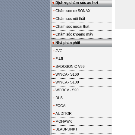
Dịch vụ chăm sóc xe hơi
Chăm sóc xe SONAX
Chăm sóc nội thất
Chăm sóc ngoại thất
Chăm sóc khoang máy
Nhà phân phối
JVC
FUJI
SADOSONIC V99
WINCA - S160
WINCA - S100
WORCA - S90
DLS
FOCAL
AUDITOR
MOHAWK
BLAUPUNKT