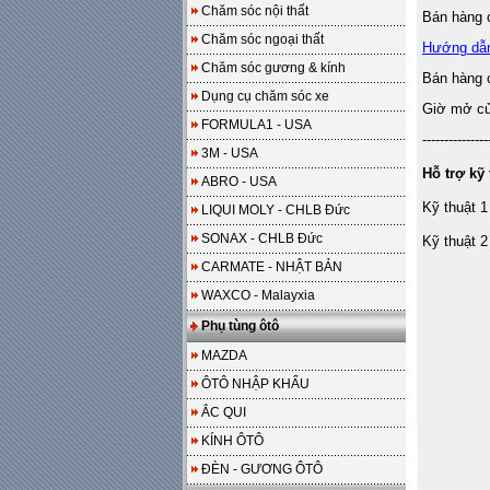
Chăm sóc nội thất
Bán hàng o
Chăm sóc ngoại thất
Hướng dẫ
Chăm sóc gương & kính
Bán hàng 
Dụng cụ chăm sóc xe
Giờ mở cửa
FORMULA1 - USA
---------------
3M - USA
Hỗ trợ kỹ 
ABRO - USA
Kỹ thuật 1
LIQUI MOLY - CHLB Đức
SONAX - CHLB Đức
Kỹ thuật 2
CARMATE - NHẬT BẢN
WAXCO - Malayxia
Phụ tùng ôtô
MAZDA
ÔTÔ NHẬP KHẨU
ẮC QUI
KÍNH ÔTÔ
ĐÈN - GƯƠNG ÔTÔ