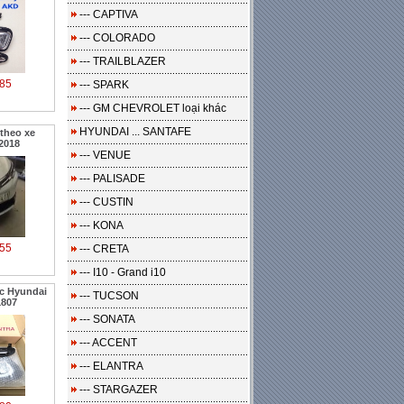
--- CAPTIVA
--- COLORADO
--- TRAILBLAZER
85
--- SPARK
--- GM CHEVROLET loại khác
HYUNDAI ... SANTAFE
theo xe
2018
--- VENUE
--- PALISADE
--- CUSTIN
--- KONA
55
--- CRETA
--- I10 - Grand i10
c Hyundai
--- TUCSON
1807
--- SONATA
--- ACCENT
--- ELANTRA
--- STARGAZER