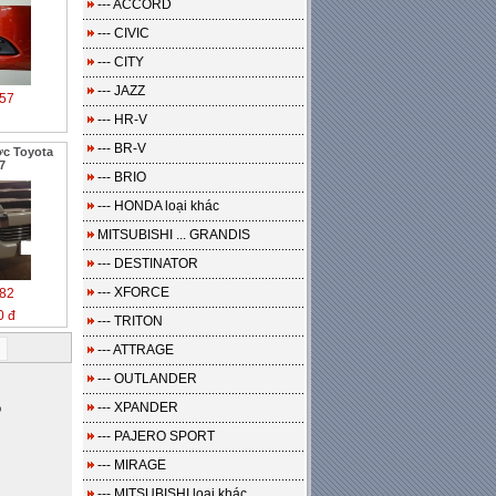
--- ACCORD
--- CIVIC
--- CITY
--- JAZZ
57
--- HR-V
--- BR-V
ớc Toyota
7
--- BRIO
--- HONDA loại khác
MITSUBISHI ... GRANDIS
--- DESTINATOR
--- XFORCE
82
0 đ
--- TRITON
i
--- ATTRAGE
--- OUTLANDER
o
--- XPANDER
--- PAJERO SPORT
--- MIRAGE
--- MITSUBISHI loại khác