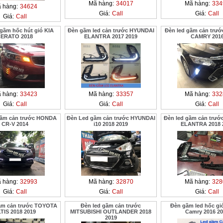
Mã hàng:
34017
Mã hàng:
334
 hàng:
34624
Giá:
Call
Giá:
Call
Giá:
Call
gầm hốc hút gió KIA
Đèn gầm led cản trước HYUNDAI
Đèn led gầm cản trư
ERATO 2018
ELANTRA 2017 2019
CAMRY 201
 hàng:
33423
Mã hàng:
33357
Mã hàng:
332
Giá:
Call
Giá:
Call
Giá:
Call
gầm cản trước HONDA
Đèn Led gầm cản trước HYUNDAI
Đèn led gầm cản trư
CR-V 2014
i10 2018 2019
ELANTRA 2018 
 hàng:
32993
Mã hàng:
32870
Mã hàng:
328
Giá:
Call
Giá:
Call
Giá:
Call
ầm cản trước TOYOTA
Đèn led gầm cản trước
Đèn gầm led hốc gi
TIS 2018 2019
MITSUBISHI OUTLANDER 2018
Camry 2016 2
2019