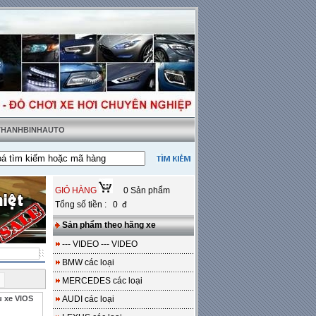
 THANHBINHAUTO
 thật tặng sàn da
---
Miễn phí 100% công lắp đặt
GIỎ HÀNG
0 Sản phẩm
Tổng số tiền : 0 đ
Sản phẩm theo hãng xe
--- VIDEO --- VIDEO
BMW các loại
i
MERCEDES các loại
u xe VIOS
AUDI các loại