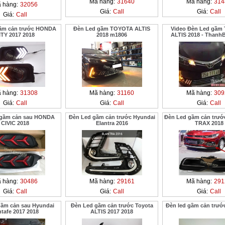
Mã hàng:
31640
Mã hàng:
314
 hàng:
32056
Giá:
Call
Giá:
Call
Giá:
Call
gầm cản trước HONDA
Đèn Led gầm TOYOTA ALTIS
Video Đèn Led gầm
ITY 2017 2018
2018 m1806
ALTIS 2018 - Thanh
 hàng:
31308
Mã hàng:
31160
Mã hàng:
309
Giá:
Call
Giá:
Call
Giá:
Call
 gầm cản sau HONDA
Đèn Led gầm cản trước Hyundai
Đèn Led gầm cản trước
CIVIC 2018
Elantra 2016
TRAX 2018
 hàng:
30486
Mã hàng:
29161
Mã hàng:
291
Giá:
Call
Giá:
Call
Giá:
Call
gầm cản sau Hyundai
Đèn Led gầm cản trước Toyota
Đèn led gầm cản trư
tafe 2017 2018
ALTIS 2017 2018