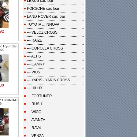
LEXUS các loại
PORSCHE các loại
LAND ROVER các loại
TOYOTA ... INNOVA
92
--- VELOZ CROSS
--- RAIZE
ớc Hyundai
--- COROLLA CROSS
020
--- ALTIS
--- CAMRY
--- VIOS
--- YARIS - YARIS CROSS
30
--- HILUX
--- FORTUNER
ớc HYUNDAI
9
--- RUSH
--- WIGO
--- AVANZA
--- RAV4
--- VENZA