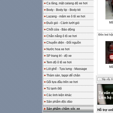
Ca lăng, mặt calang độ xe hơi
Body - Body lip - Body kit
Lazang - mâm xe ô tô xe hơi
Mã
Đuôi gió - Cánh lướt gió
Chốt cửa - Báo động
Đèn led hậ
Chắn nắng ô tô xe hơi
Chuyển điện - Đổi nguồn
Nước hoa xe hơi
SP trang trí - độ xe
Tem độ ô tô xe hơi
Mã
Lót ghế - Tựa lưng - Massage
Thảm sàn, tappi để chân
Gối tựa đầu trên xe hơi
Tủ lạnh ôtô
Các linh kiện khác
Sản phẩm độc đáo
Sản phẩm chăm sóc xe
Hỗ trợ on