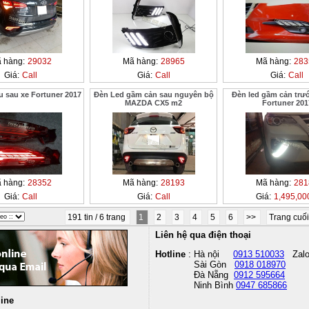
 hàng:
29032
Mã hàng:
28965
Mã hàng:
283
Giá:
Call
Giá:
Call
Giá:
Call
u sau xe Fortuner 2017
Đèn Led gầm cản sau nguyên bộ
Đèn led gầm cản trư
MAZDA CX5 m2
Fortuner 201
 hàng:
28352
Mã hàng:
28193
Mã hàng:
281
Giá:
Call
Giá:
Call
Giá:
1,495,00
191 tin / 6 trang
1
2
3
4
5
6
>>
Trang cuố
Liên hệ qua điện thoại
Hotline
: Hà nội
0913 510033
Zal
Sài Gòn
0918 018970
Đà Nẵng
0912 595664
Ninh Bình
0947 685866
line