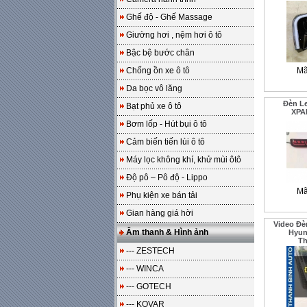
Ghế độ - Ghế Massage
Giường hơi , nệm hơi ô tô
Bậc bệ bước chân
Chống ồn xe ô tô
Mã
Da bọc vô lăng
Đèn L
Bạt phủ xe ô tô
XPA
Bơm lốp - Hút bụi ô tô
Cảm biến tiến lùi ô tô
Máy lọc không khí, khử mùi ôtô
Độ pô – Pô độ - Lippo
Mã
Phụ kiện xe bán tải
Gian hàng giá hời
Video Đè
Âm thanh & Hình ảnh
Hyun
T
--- ZESTECH
--- WINCA
--- GOTECH
--- KOVAR