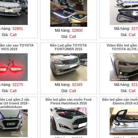
 hàng:
32801
Mã hàng:
327
Mã hàng:
32800
Giá:
Call
Giá:
Call
Giá:
Call
gầm cản sau TOYOTA
Đèn Led gầm TOYOTA
Video Đèn led gầm 
VIOS 2019
FORTUNER 2015
TOYOTA ALTIS 
 hàng:
32275
Mã hàng:
32165
Mã hàng:
321
Giá:
Call
Giá:
Call
Giá:
Call
Đèn Led gầm 2 sắc
Đèn led gầm cản trước Ford
Đèn led gầm cản trướ
i i10 Grand 2018 -
Fiesta Hatchback 2016
Elantra 2018 m
hanhBinhAuto