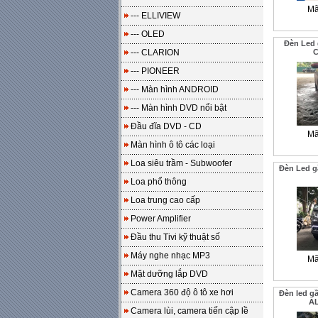
Mã
--- ELLIVIEW
--- OLED
Đèn Led 
--- CLARION
C
--- PIONEER
--- Màn hình ANDROID
--- Màn hình DVD nổi bật
Đầu đĩa DVD - CD
Mã
Màn hình ô tô các loại
Loa siêu trầm - Subwoofer
Đèn Led 
Loa phổ thông
Loa trung cao cấp
Power Amplifier
Đầu thu Tivi kỹ thuật số
Máy nghe nhạc MP3
Mã
Mặt dưỡng lắp DVD
Camera 360 độ ô tô xe hơi
Đèn led g
AL
Camera lùi, camera tiến cập lề