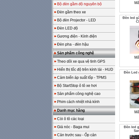
Mã
Bộ đèn gầm độ nguyên bộ
Đèn gầm theo xe
Đèn led 
Bộ đèn Projector - LED
C
Đèn LED độ
Gương điện - Kính điện
Đèn pha - đèn hậu
Sản phẩm công nghệ
Mã
Theo dõi xe qua vệ tinh GPS
Hiển thị tốc độ trên kính lái - HUD
Đèn Led
Cảm biến áp suất lốp - TPMS
Bộ StartStop ô tô xe hơi
Sản phẩm công nghệ cao
Phim cách nhiệt nhà kính
Danh mục hàng
Mã
Còi ô tô các loại
Giá nóc - Baga mui
Đèn led 
San
Cản trước sau - Ốp cản