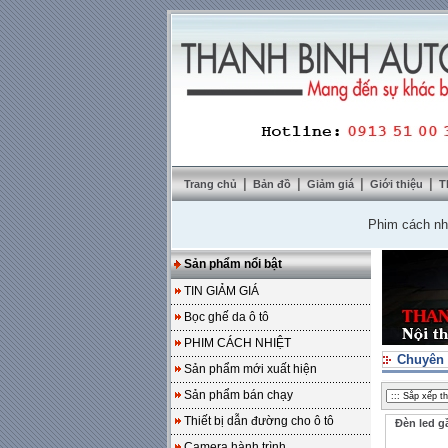
|
|
|
|
Trang chủ
Bản đồ
Giảm giá
Giới thiệu
T
Phim cách nhiệt So
Sản phẩm nổi bật
TIN GIẢM GIÁ
Bọc ghế da ô tô
PHIM CÁCH NHIỆT
Chuyên 
Sản phẩm mới xuất hiện
Sản phẩm bán chạy
Thiết bị dẫn đường cho ô tô
Đèn led g
Camera hành trình