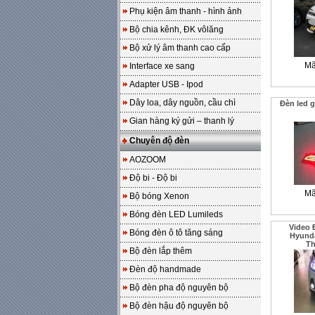
Phụ kiện âm thanh - hình ảnh
Bộ chia kênh, ĐK vôlăng
Bộ xử lý âm thanh cao cấp
Mã
Interface xe sang
Adapter USB - Ipod
Dây loa, dây nguồn, cầu chì
Đèn led 
Gian hàng ký gửi – thanh lý
Chuyên độ đèn
AOZOOM
Độ bi - Độ bi
Mã
Bộ bóng Xenon
Bóng đèn LED Lumileds
Video 
Bóng đèn ô tô tăng sáng
Hyunda
T
Bộ đèn lắp thêm
Đèn độ handmade
Bộ đèn pha độ nguyên bộ
Bộ đèn hậu độ nguyên bộ