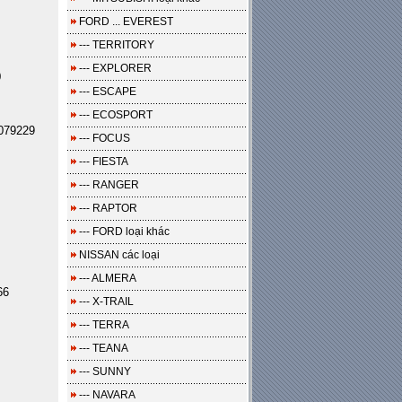
FORD ... EVEREST
--- TERRITORY
--- EXPLORER
0
--- ESCAPE
--- ECOSPORT
079229
--- FOCUS
--- FIESTA
--- RANGER
--- RAPTOR
--- FORD loại khác
NISSAN các loại
--- ALMERA
66
--- X-TRAIL
--- TERRA
--- TEANA
--- SUNNY
--- NAVARA