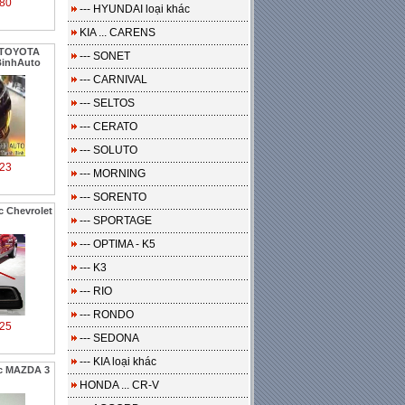
80
--- HYUNDAI loại khác
KIA ... CARENS
 TOYOTA
--- SONET
BinhAuto
--- CARNIVAL
--- SELTOS
--- CERATO
--- SOLUTO
23
--- MORNING
--- SORENTO
 Chevrolet
--- SPORTAGE
--- OPTIMA - K5
--- K3
--- RIO
--- RONDO
25
--- SEDONA
--- KIA loại khác
ớc MAZDA 3
HONDA ... CR-V