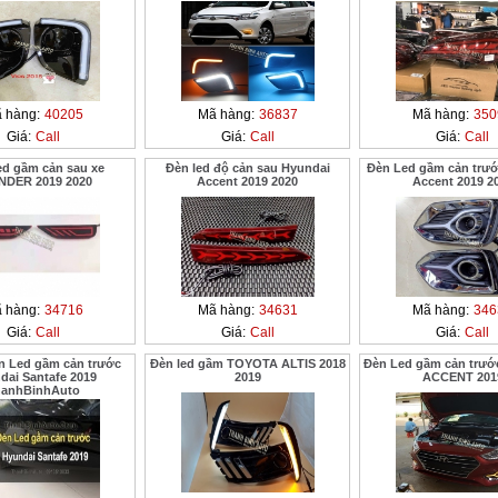
 hàng:
40205
Mã hàng:
36837
Mã hàng:
350
Giá:
Call
Giá:
Call
Giá:
Call
ed gầm cản sau xe
Đèn led độ cản sau Hyundai
Đèn Led gầm cản trư
NDER 2019 2020
Accent 2019 2020
Accent 2019 2
 hàng:
34716
Mã hàng:
34631
Mã hàng:
346
Giá:
Call
Giá:
Call
Giá:
Call
n Led gầm cản trước
Đèn led gầm TOYOTA ALTIS 2018
Đèn Led gầm cản trư
dai Santafe 2019
2019
ACCENT 201
hanhBinhAuto