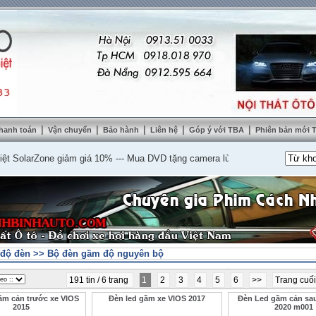
|
|
|
|
|
hanh toán
Vận chuyển
Bảo hành
Liên hệ
Góp ý với TBA
Phiên bản mới
larZone giảm giá 10%
---
Mua DVD tặng camera lùi cao cấp
---
Lắp nệm ghế da
độ đèn
>>
Bộ đèn gầm độ nguyên bộ
191 tin / 6 trang
1
2
3
4
5
6
>>
Trang cuố
ầm cản trước xe VIOS
Đèn led gầm xe VIOS 2017
Đèn Led gầm cản sa
2015
2020 m001