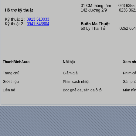
01 CM tháng tám
023 6355
Hỗ trợ kỹ thuật
142 đường 2/9 0236 362
Kỹ thuật 1 :
0913 510033
Kỹ thuật 2 :
0941 543804
Buôn Ma Thuột
60 Lý Thái Tổ 0262 6543
ThanhBinhAuto
Nổi bật
Xem nh
Trang chủ
Giảm giá
Phim cá
Giới thiệu
Phim cách nhiệt
Sản phẩ
Liên hệ
Bọc ghế da, sàn da ô tô
Màn hì