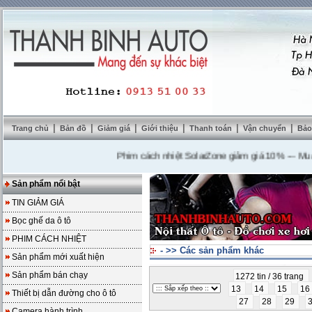
|
|
|
|
|
|
Trang chủ
Bản đồ
Giảm giá
Giới thiệu
Thanh toán
Vận chuyển
Bảo
Phim cách nhiệt SolarZone giảm giá 10%
---
Mua DVD 
Sản phẩm nổi bật
TIN GIẢM GIÁ
Bọc ghế da ô tô
PHIM CÁCH NHIỆT
-
>>
Các sản phẩm khác
Sản phẩm mới xuất hiện
Sản phẩm bán chạy
1272 tin / 36 trang
13
14
15
16
Thiết bị dẫn đường cho ô tô
27
28
29
Camera hành trình