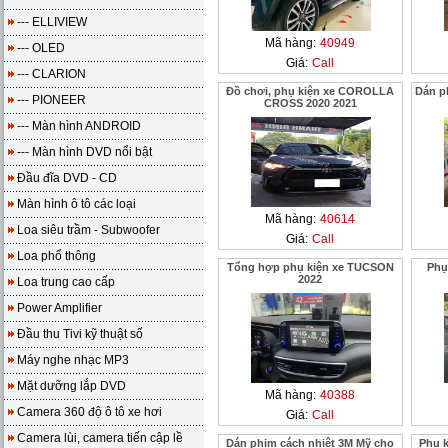
--- ELLIVIEW
Mã hàng:
40949
--- OLED
Giá:
Call
--- CLARION
Đồ chơi, phụ kiện xe COROLLA
Dán p
--- PIONEER
CROSS 2020 2021
--- Màn hình ANDROID
--- Màn hình DVD nổi bật
Đầu đĩa DVD - CD
Màn hình ô tô các loại
Mã hàng:
40614
Loa siêu trầm - Subwoofer
Giá:
Call
Loa phổ thông
Tổng hợp phụ kiện xe TUCSON
Phụ
2022
Loa trung cao cấp
Power Amplifier
Đầu thu Tivi kỹ thuật số
Máy nghe nhạc MP3
Mặt dưỡng lắp DVD
Mã hàng:
40388
Camera 360 độ ô tô xe hơi
Giá:
Call
Camera lùi, camera tiến cập lề
Dán phim cách nhiệt 3M Mỹ cho
Phụ 