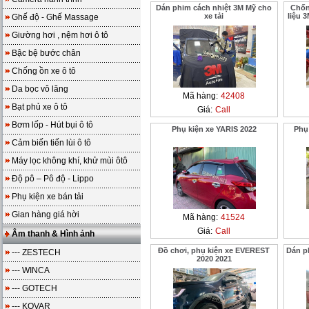
Dán phim cách nhiệt 3M Mỹ cho
Chốn
xe tải
liệu 
Ghế độ - Ghế Massage
Giường hơi , nệm hơi ô tô
Bậc bệ bước chân
Chống ồn xe ô tô
Da bọc vô lăng
Mã hàng:
42408
Bạt phủ xe ô tô
Giá:
Call
Bơm lốp - Hút bụi ô tô
Phụ kiện xe YARIS 2022
Phụ
Cảm biến tiến lùi ô tô
Máy lọc không khí, khử mùi ôtô
Độ pô – Pô độ - Lippo
Phụ kiện xe bán tải
Gian hàng giá hời
Mã hàng:
41524
Giá:
Call
Âm thanh & Hình ảnh
Đồ chơi, phụ kiện xe EVEREST
Dán p
--- ZESTECH
2020 2021
--- WINCA
--- GOTECH
--- KOVAR