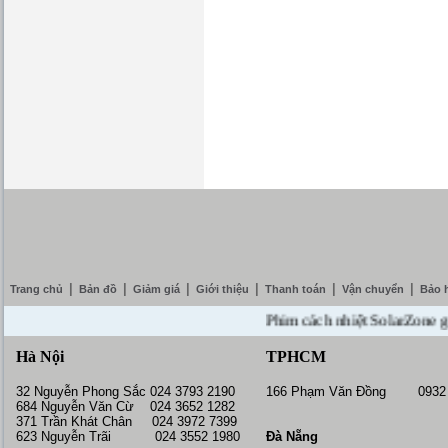
|
|
|
|
|
|
Trang chủ
Bản đồ
Giảm giá
Giới thiệu
Thanh toán
Vận chuyển
Bảo 
Phim cách nhiệt SolarZone giảm g
Hà Nội
TPHCM
32 Nguyễn Phong Sắc 024 3793 2190
166 Phạm Văn Đồng 0932 
684 Nguyễn Văn Cừ 024 3652 1282
371 Trần Khát Chân 024 3972 7399
623 Nguyễn Trãi 024 3552 1980
Đà Nẵng