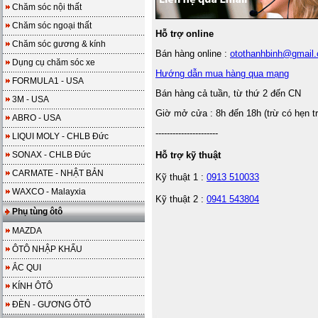
Chăm sóc nội thất
Chăm sóc ngoại thất
Hỗ trợ online
Chăm sóc gương & kính
Bán hàng online :
otothanhbinh@gmail
Dụng cụ chăm sóc xe
Hướng dẫn mua hàng qua mạng
FORMULA1 - USA
Bán hàng cả tuần, từ thứ 2 đến CN
3M - USA
Giờ mở cửa : 8h đến 18h (trừ có hẹn t
ABRO - USA
----------------------
LIQUI MOLY - CHLB Đức
SONAX - CHLB Đức
Hỗ trợ kỹ thuật
CARMATE - NHẬT BẢN
Kỹ thuật 1 :
0913 510033
WAXCO - Malayxia
Kỹ thuật 2 :
0941 543804
Phụ tùng ôtô
MAZDA
ÔTÔ NHẬP KHẨU
ẮC QUI
KÍNH ÔTÔ
ĐÈN - GƯƠNG ÔTÔ