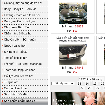
Ca lăng, mặt calang độ xe hơi
Body - Body lip - Body kit
Lazang - mâm xe ô tô xe hơi
Đuôi gió - Cánh lướt gió
Mã hàng:
38823
Chốt cửa - Báo động
Giá:
Call
Chắn nắng ô tô xe hơi
Lắp biển Cờ Việt Nam cho
Dán 
Chuyển điện - Đổi nguồn
Huyndai Santafe 2020
Nước hoa xe hơi
SP trang trí - độ xe
Tem độ ô tô xe hơi
Lót ghế - Tựa lưng - Massage
Mã hàng:
37845
Thảm sàn, tappi để chân
Giá:
Call
Gối tựa đầu trên xe hơi
1272 tin / 36 trang
Tủ lạnh ôtô
13
14
15
16
27
28
29
Các linh kiện khác
Sản phẩm độc đáo
Sản phẩm chăm sóc xe