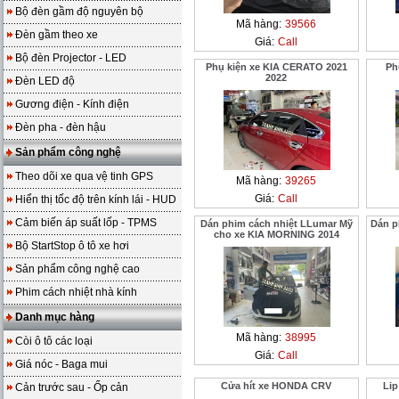
Bộ đèn gầm độ nguyên bộ
Mã hàng:
39566
Đèn gầm theo xe
Giá:
Call
Bộ đèn Projector - LED
Phụ kiện xe KIA CERATO 2021
Ph
2022
Đèn LED độ
Gương điện - Kính điện
Đèn pha - đèn hậu
Sản phẩm công nghệ
Theo dõi xe qua vệ tinh GPS
Mã hàng:
39265
Giá:
Call
Hiển thị tốc độ trên kính lái - HUD
Cảm biến áp suất lốp - TPMS
Dán phim cách nhiệt LLumar Mỹ
Dán p
cho xe KIA MORNING 2014
Bộ StartStop ô tô xe hơi
Sản phẩm công nghệ cao
Phim cách nhiệt nhà kính
Danh mục hàng
Mã hàng:
38995
Còi ô tô các loại
Giá:
Call
Giá nóc - Baga mui
Cửa hít xe HONDA CRV
Li
Cản trước sau - Ốp cản