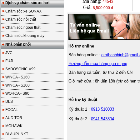
Mã hàng:
44542
Dịch vụ chăm sóc xe hơi
Giá:
8,500,000 đ
Chăm sóc xe SONAX
Chăm sóc nội thất
Chăm sóc ngoại thất
Chăm sóc khoang máy
Nhà phân phối
Hỗ trợ online
JVC
Bán hàng online :
otothanhbinh@gmail
FUJI
Hướng dẫn mua hàng qua mạng
SADOSONIC V99
Bán hàng cả tuần, từ thứ 2 đến CN
WINCA - S160
Giờ mở cửa : 8h đến 18h (trừ có hẹn t
WINCA - S100
----------------------
WORCA - S90
Hỗ trợ kỹ thuật
DLS
Kỹ thuật 1 :
0913 510033
FOCAL
AUDITOR
Kỹ thuật 2 :
0941 543804
MOHAWK
BLAUPUNKT