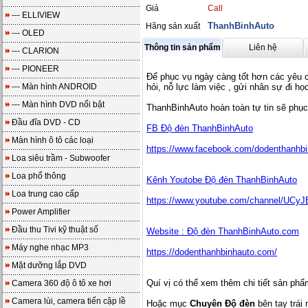
Giá
Call
--- ELLIVIEW
ThanhBinhAuto
Hãng sản xuất
--- OLED
Thông tin sản phẩm
Liên hệ
--- CLARION
--- PIONEER
Để phục vụ ngày càng tốt hơn các yêu 
--- Màn hình ANDROID
hỏi, nỗ lực làm việc , gửi nhân sự đi h
--- Màn hình DVD nổi bật
ThanhBinhAuto hoàn toàn tự tin sẽ phục
Đầu đĩa DVD - CD
FB Độ đèn ThanhBinhAuto
Màn hình ô tô các loại
https://www.facebook.com/dodenthanhbi
Loa siêu trầm - Subwoofer
Loa phổ thông
Kênh Youtobe Độ đèn ThanhBinhAuto
Loa trung cao cấp
https://www.youtube.com/channel/UC
Power Amplifier
Đầu thu Tivi kỹ thuật số
Website : Độ đèn ThanhBinhAuto.com
Máy nghe nhạc MP3
https://dodenthanhbinhauto.com/
Mặt dưỡng lắp DVD
Quí vị có thể xem thêm chi tiết sản ph
Camera 360 độ ô tô xe hơi
Camera lùi, camera tiến cập lề
Hoặc mục
Chuyên Độ đèn
bên tay trái