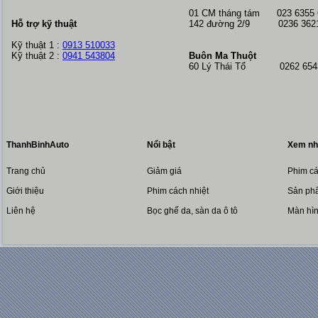
01 CM tháng tám
023 6355
Hỗ trợ kỹ thuật
142 đường 2/9 0236 362
Kỹ thuật 1 :
0913 510033
Kỹ thuật 2 :
0941 543804
Buôn Ma Thuột
60 Lý Thái Tổ 0262 6543
ThanhBinhAuto
Nổi bật
Xem nh
Trang chủ
Giảm giá
Phim cá
Giới thiệu
Phim cách nhiệt
Sản phẩ
Liên hệ
Bọc ghế da, sàn da ô tô
Màn hì