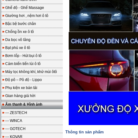
Ghế độ - Ghế Massage
Giường hơi , nệm hơi ô tô
Bậc bệ bước chân
Chống ồn xe ô tô
Da bọc vô lăng
Bạt phủ xe ô tô
Bơm lốp - Hút bụi ô tô
Cảm biến tiến lùi ô tô
Máy lọc không khí, khử mùi ôtô
Độ pô – Pô độ - Lippo
Phụ kiện xe bán tải
Gian hàng giá hời
Âm thanh & Hình ảnh
--- ZESTECH
--- WINCA
--- GOTECH
Thông tin sản phẩm
--- KOVAR