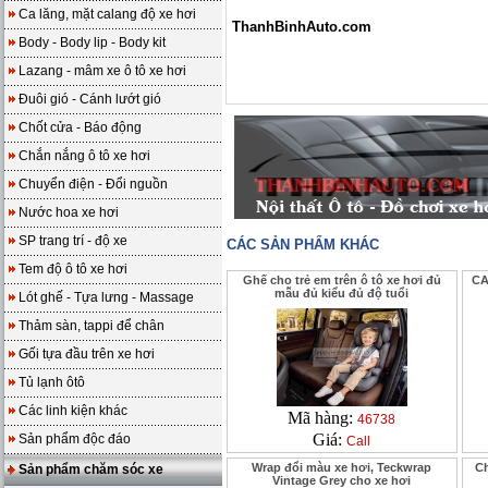
Ca lăng, mặt calang độ xe hơi
ThanhBinhAuto.com
Body - Body lip - Body kit
Lazang - mâm xe ô tô xe hơi
Đuôi gió - Cánh lướt gió
Chốt cửa - Báo động
Chắn nắng ô tô xe hơi
Chuyển điện - Đổi nguồn
Nước hoa xe hơi
SP trang trí - độ xe
CÁC SẢN PHẨM KHÁC
Tem độ ô tô xe hơi
Ghế cho trẻ em trên ô tô xe hơi đủ
CA
mẫu đủ kiểu đủ độ tuổi
Lót ghế - Tựa lưng - Massage
Thảm sàn, tappi để chân
Gối tựa đầu trên xe hơi
Tủ lạnh ôtô
Các linh kiện khác
Mã hàng:
46738
Giá:
Sản phẩm độc đáo
Call
Wrap đổi màu xe hơi, Teckwrap
C
Sản phẩm chăm sóc xe
Vintage Grey cho xe hơi