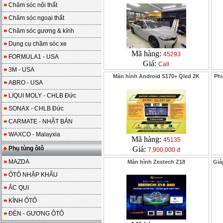
Chăm sóc nội thất
Chăm sóc ngoại thất
Chăm sóc gương & kính
Dụng cụ chăm sóc xe
Mã hàng:
45293
FORMULA1 - USA
Giá:
Call
3M - USA
Màn hình Android S170+ Qled 2K
Phi
ABRO - USA
LIQUI MOLY - CHLB Đức
SONAX - CHLB Đức
CARMATE - NHẬT BẢN
WAXCO - Malayxia
Mã hàng:
45135
Phụ tùng ôtô
Giá:
7,900,000 đ
MAZDA
Màn hình Zestech Z18
Giá
ÔTÔ NHẬP KHẨU
ẮC QUI
KÍNH ÔTÔ
ĐÈN - GƯƠNG ÔTÔ