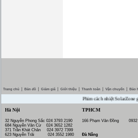
|
|
|
|
|
|
Trang chủ
Bản đồ
Giảm giá
Giới thiệu
Thanh toán
Vận chuyển
Bảo 
Phim cách nhiệt SolarZone giảm g
Hà Nội
TPHCM
32 Nguyễn Phong Sắc 024 3793 2190
166 Phạm Văn Đồng 0932 
684 Nguyễn Văn Cừ 024 3652 1282
371 Trần Khát Chân 024 3972 7399
623 Nguyễn Trãi 024 3552 1980
Đà Nẵng