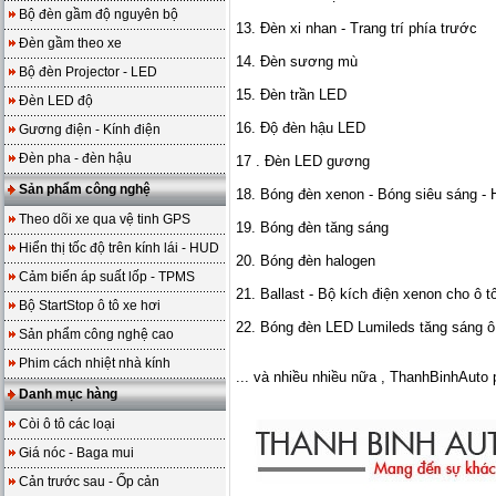
Bộ đèn gầm độ nguyên bộ
13. Đèn xi nhan - Trang trí phía trước
Đèn gầm theo xe
14. Đèn sương mù
Bộ đèn Projector - LED
15. Đèn trần LED
Đèn LED độ
16. Độ đèn hậu LED
Gương điện - Kính điện
Đèn pha - đèn hậu
17 . Đèn LED gương
Sản phẩm công nghệ
18. Bóng đèn xenon - Bóng siêu sáng - 
Theo dõi xe qua vệ tinh GPS
19. Bóng đèn tăng sáng
Hiển thị tốc độ trên kính lái - HUD
20. Bóng đèn halogen
Cảm biến áp suất lốp - TPMS
21. Ballast - Bộ kích điện xenon cho ô t
Bộ StartStop ô tô xe hơi
22. Bóng đèn LED Lumileds tăng sáng ô
Sản phẩm công nghệ cao
Phim cách nhiệt nhà kính
... và nhiều nhiều nữa , ThanhBinhAuto
Danh mục hàng
Còi ô tô các loại
Giá nóc - Baga mui
Cản trước sau - Ốp cản