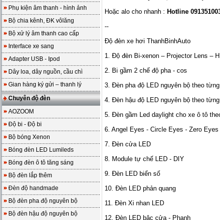
Phụ kiện âm thanh - hình ảnh
Hoặc alo cho nhanh :
Hotline 09135100
Bộ chia kênh, ĐK vôlăng
--
Bộ xử lý âm thanh cao cấp
Độ đèn xe hơi ThanhBinhAuto
Interface xe sang
1. Độ đèn Bi-xenon – Projector Lens – H
Adapter USB - Ipod
2. Bi gầm 2 chế độ pha - cos
Dây loa, dây nguồn, cầu chì
Gian hàng ký gửi – thanh lý
3. Đèn pha độ LED nguyên bộ theo từng
Chuyên độ đèn
4. Đèn hậu độ LED nguyên bộ theo từng
AOZOOM
5. Đèn gầm Led daylight cho xe ô tô the
Độ bi - Độ bi
6. Angel Eyes - Circle Eyes - Zero Eyes
Bộ bóng Xenon
7. Đèn cửa LED
Bóng đèn LED Lumileds
8. Module tự chế LED - DIY
Bóng đèn ô tô tăng sáng
9. Đèn LED biển số
Bộ đèn lắp thêm
Đèn độ handmade
10. Đèn LED phản quang
Bộ đèn pha độ nguyên bộ
11. Đèn Xi nhan LED
Bộ đèn hậu độ nguyên bộ
12. Đèn LED bậc cửa - Phanh