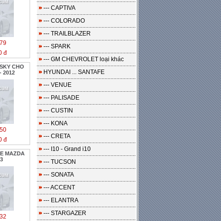
--- CAPTIVA
--- COLORADO
--- TRAILBLAZER
79
--- SPARK
0 đ
--- GM CHEVROLET loại khác
HSKY CHO
HYUNDAI ... SANTAFE
 2012
--- VENUE
--- PALISADE
--- CUSTIN
--- KONA
50
--- CRETA
0 đ
--- I10 - Grand i10
XE MAZDA
13
--- TUCSON
--- SONATA
--- ACCENT
--- ELANTRA
--- STARGAZER
32