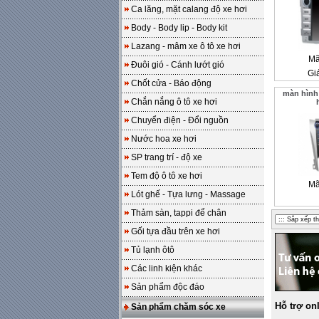
Ca lăng, mặt calang độ xe hơi
Body - Body lip - Body kit
Lazang - mâm xe ô tô xe hơi
Mã
Đuôi gió - Cánh lướt gió
Gi
Chốt cửa - Báo động
màn hình
Chắn nắng ô tô xe hơi
Chuyển điện - Đổi nguồn
Nước hoa xe hơi
SP trang trí - độ xe
Tem độ ô tô xe hơi
Mã
Lót ghế - Tựa lưng - Massage
Thảm sàn, tappi để chân
Gối tựa đầu trên xe hơi
Tủ lạnh ôtô
Các linh kiện khác
Sản phẩm độc đáo
Hỗ trợ on
Sản phẩm chăm sóc xe