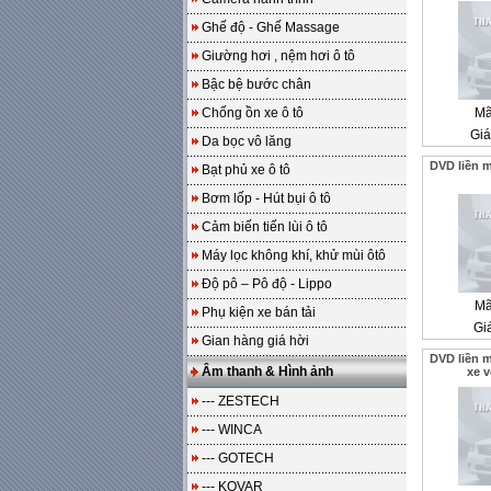
Ghế độ - Ghế Massage
Giường hơi , nệm hơi ô tô
Bậc bệ bước chân
Chống ồn xe ô tô
Mã
Giá
Da bọc vô lăng
DVD liền 
Bạt phủ xe ô tô
Bơm lốp - Hút bụi ô tô
Cảm biến tiến lùi ô tô
Máy lọc không khí, khử mùi ôtô
Độ pô – Pô độ - Lippo
Mã
Phụ kiện xe bán tải
Gi
Gian hàng giá hời
DVD liền 
Âm thanh & Hình ảnh
xe v
--- ZESTECH
--- WINCA
--- GOTECH
--- KOVAR