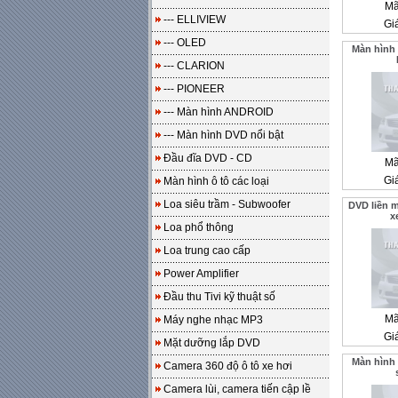
Mã
--- ELLIVIEW
Gi
--- OLED
Màn hình
--- CLARION
--- PIONEER
--- Màn hình ANDROID
--- Màn hình DVD nổi bật
Đầu đĩa DVD - CD
Mã
Gi
Màn hình ô tô các loại
Loa siêu trầm - Subwoofer
DVD liền 
x
Loa phổ thông
Loa trung cao cấp
Power Amplifier
Đầu thu Tivi kỹ thuật số
Mã
Máy nghe nhạc MP3
Gi
Mặt dưỡng lắp DVD
Màn hình
Camera 360 độ ô tô xe hơi
Camera lùi, camera tiến cập lề