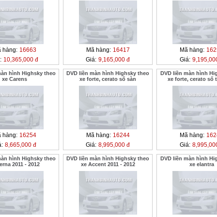
 hàng:
16663
Mã hàng:
16417
Mã hàng:
162
:
10,365,000 đ
Giá:
9,165,000 đ
Giá:
9,195,00
màn hình Highsky theo
DVD liền màn hình Highsky theo
DVD liền màn hình Hi
xe Carens
xe forte, cerato số sàn
xe forte, cerato số
 hàng:
16254
Mã hàng:
16244
Mã hàng:
162
á:
8,665,000 đ
Giá:
8,995,000 đ
Giá:
8,995,00
màn hình Highsky theo
DVD liền màn hình Highsky theo
DVD liền màn hình Hi
erna 2011 - 2012
xe Accent 2011 - 2012
xe elantra