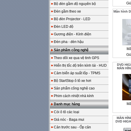
Gi
Bộ đèn gầm độ nguyên bộ
Đèn gầm theo xe
Màn hình D
Bộ đèn Projector - LED
Đèn LED độ
Gương điện - Kính điện
Đèn pha - đèn hậu
Mã
Sản phẩm công nghệ
Gi
Theo dõi xe qua vệ tinh GPS
DVD HIG
Hiển thị tốc độ trên kính lái - HUD
MÀN HÌN
Cảm biến áp suất lốp - TPMS
Bộ StartStop ô tô xe hơi
Sản phẩm công nghệ cao
Phim cách nhiệt nhà kính
Mã
Danh mục hàng
Còi ô tô các loại
MÀN HÌN
Giá nóc - Baga mui
DVD HIGH
Cản trước sau - Ốp cản