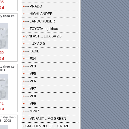
85
--- PRADO
0 đ
--- HIGHLANDER
y theo xe
--- LANDCRUISER
--- TOYOTA loại khác
VINFAST ... LUX SA 2.0
--- LUX A 2.0
--- FADIL
59
0 đ
--- E34
--- VF3
y theo xe
2011
--- VF5
--- VF6
--- VF7
--- VF8
41
--- VF9
0 đ
--- MPV7
ghsky theo
--- VINFAST LIMO GREEN
6 - 2008
GM CHEVROLET ... CRUZE