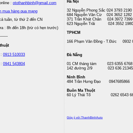
Hà Nội
nline :
otothanhbinh@gmail.com
32 Nguyễn Phong Sắc 024 3793 2190
n mua hàng qua mạng
684 Nguyễn Văn Cừ 024 3652 1282
371 Trần Khát Chân 024 3972 7399
cả tuần, từ thứ 2 đến CN
623 Nguyễn Trãi 024 3552 198
 : 8h đến 18h (trừ có hẹn trước)
TPHCM
-------
166 Phạm Văn Đồng - T.Đức 0932 
thuật
 :
0913 510033
Đà Nẵng
 :
0941 543804
01 CM tháng tám
023 6355 6768
142 đường 2/9 023 636 21345
Ninh Bình
484 Trần Hưng Đạo 0947685866
Buôn Ma Thuột
60 Lý Thái Tổ
0262 6543 6
Góp ý với ThanhBinhAuto