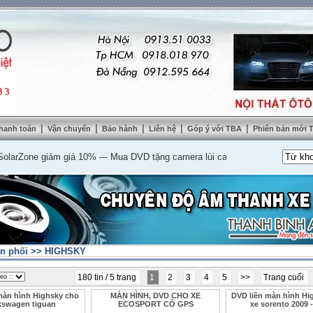
|
|
|
|
|
hanh toán
Vận chuyển
Bảo hành
Liên hệ
Góp ý với TBA
Phiên bản mới
Zone giảm giá 10%
---
Mua DVD tặng camera lùi cao cấp
---
Lắp nệm ghế da th
n phối
>>
HIGHSKY
180 tin / 5 trang
1
2
3
4
5
>>
Trang cuối
màn hình Highsky cho
MÀN HÌNH, DVD CHO XE
DVD liền màn hình Hi
kswagen tiguan
ECOSPORT CÓ GPS
xe sorento 2009 -