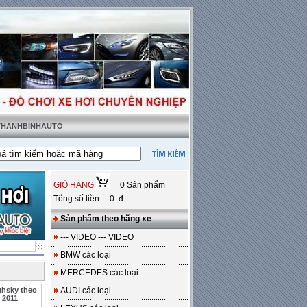
 THANHBINHAUTO
ật tặng sàn da
---
Miễn phí 100% công lắp đặt
GIỎ HÀNG
0 Sản phẩm
Tổng số tiền : 0 đ
Sản phẩm theo hãng xe
--- VIDEO --- VIDEO
BMW các loại
MERCEDES các loại
ghsky theo
AUDI các loại
 2011