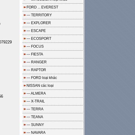
FORD ... EVEREST
--- TERRITORY
--- EXPLORER
0
--- ESCAPE
--- ECOSPORT
079229
--- FOCUS
--- FIESTA
--- RANGER
--- RAPTOR
--- FORD loại khác
NISSAN các loại
--- ALMERA
66
--- X-TRAIL
--- TERRA
--- TEANA
--- SUNNY
--- NAVARA