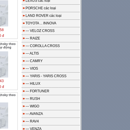
LEXUS các loại
PORSCHE các loại
LAND ROVER các loại
TOYOTA ... INNOVA
58
--- VELOZ CROSS
0 đ
--- RAIZE
ghsky theo
--- COROLLA CROSS
 tự động
--- ALTIS
--- CAMRY
--- VIOS
--- YARIS - YARIS CROSS
43
--- HILUX
0 đ
--- FORTUNER
ghsky theo
--- RUSH
--- WIGO
--- AVANZA
--- RAV4
--- VENZA