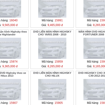
 hàng:
16040
Mã hàng:
15991
Mã hàng:
159
á:
9,565,000 đ
Giá:
9,465,000 đ
Giá:
8,265,00
màn hình Highsky theo
DVD LIỀN MÀN HÌNH HIGHSKY
MÀN HÌNH DVD HIG
e Highlander
CHO YARIS 2008 - 2010
FORTUNER 2008 -
 hàng:
15974
Mã hàng:
15959
Mã hàng:
159
á:
9,365,000 đ
Giá:
8,265,000 đ
Giá:
8,165,00
 DVD Highsky theo xe
DVD LIỀN MÀN HÌNH HIGHSKY
DVD HIGHSKY CHO 
Hilux 2013
CHO HILUX
CX9 2012-20
 hàng:
15907
Mã hàng:
15905
Mã hàng:
158