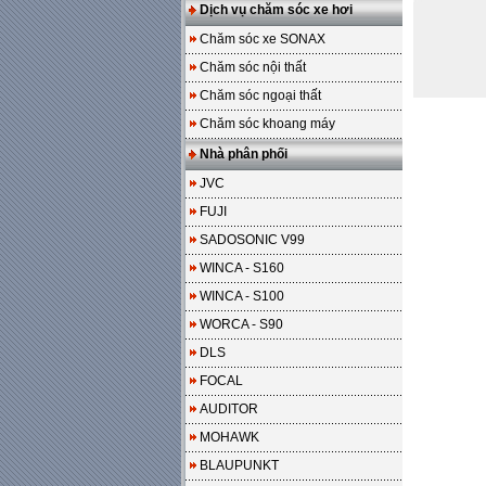
Dịch vụ chăm sóc xe hơi
Chăm sóc xe SONAX
Chăm sóc nội thất
Chăm sóc ngoại thất
Chăm sóc khoang máy
Nhà phân phối
JVC
FUJI
SADOSONIC V99
WINCA - S160
WINCA - S100
WORCA - S90
DLS
FOCAL
AUDITOR
MOHAWK
BLAUPUNKT