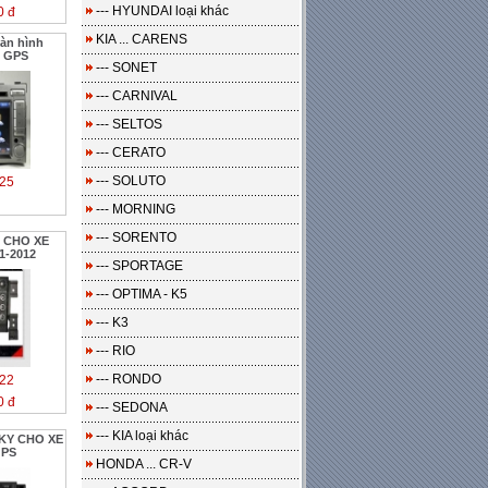
--- HYUNDAI loại khác
0 đ
KIA ... CARENS
màn hình
p GPS
--- SONET
--- CARNIVAL
--- SELTOS
--- CERATO
--- SOLUTO
25
--- MORNING
--- SORENTO
H CHO XE
1-2012
--- SPORTAGE
--- OPTIMA - K5
--- K3
--- RIO
--- RONDO
22
0 đ
--- SEDONA
--- KIA loại khác
KY CHO XE
GPS
HONDA ... CR-V