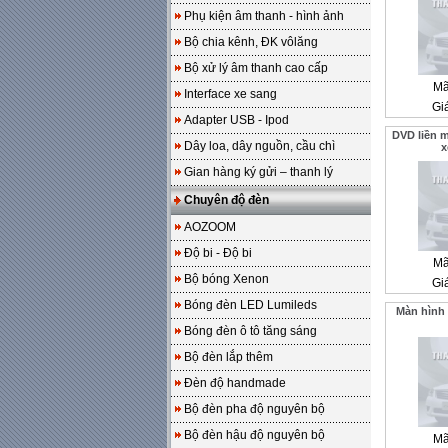
Phụ kiện âm thanh - hình ảnh
Bộ chia kênh, ĐK vôlăng
Bộ xử lý âm thanh cao cấp
Mã
Interface xe sang
Gi
Adapter USB - Ipod
DVD liền 
Dây loa, dây nguồn, cầu chì
x
Gian hàng ký gửi – thanh lý
Chuyên độ đèn
AOZOOM
Độ bi - Độ bi
Mã
Bộ bóng Xenon
Gi
Bóng đèn LED Lumileds
Màn hình
Bóng đèn ô tô tăng sáng
Bộ đèn lắp thêm
Đèn độ handmade
Bộ đèn pha độ nguyên bộ
Bộ đèn hậu độ nguyên bộ
Mã