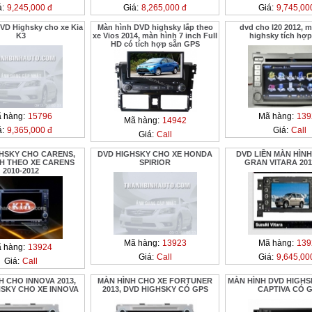
á:
9,245,000 đ
Giá:
8,265,000 đ
Giá:
9,745,00
VD Highsky cho xe Kia
Màn hình DVD highsky lắp theo
dvd cho I20 2012, 
K3
xe Vios 2014, màn hình 7 inch Full
highsky tích hợ
HD có tích hợp sẵn GPS
 hàng:
15796
Mã hàng:
139
Mã hàng:
14942
á:
9,365,000 đ
Giá:
Call
Giá:
Call
HSKY CHO CARENS,
DVD HIGHSKY CHO XE HONDA
DVD LIỀN MÀN HÌN
H THEO XE CARENS
SPIRIOR
GRAN VITARA 201
2010-2012
Mã hàng:
13923
Mã hàng:
139
 hàng:
13924
Giá:
Call
Giá:
9,645,00
Giá:
Call
H CHO INNOVA 2013,
MÀN HÌNH CHO XE FORTUNER
MÀN HÌNH DVD HIGHS
SKY CHO XE INNOVA
2013, DVD HIGHSKY CÓ GPS
CAPTIVA CÓ 