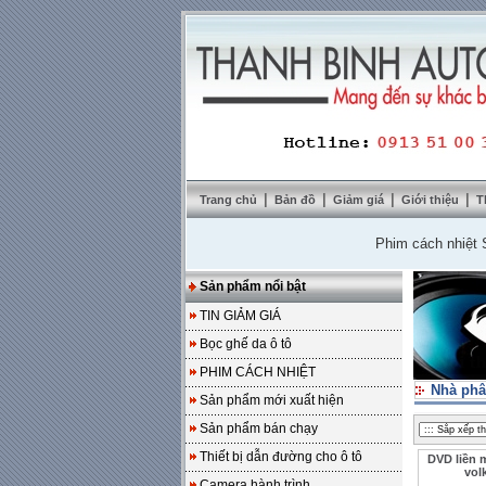
|
|
|
|
Trang chủ
Bản đồ
Giảm giá
Giới thiệu
T
Phim cách nhiệt Solar
Sản phẩm nổi bật
TIN GIẢM GIÁ
Bọc ghế da ô tô
PHIM CÁCH NHIỆT
Nhà phâ
Sản phẩm mới xuất hiện
Sản phẩm bán chạy
Thiết bị dẫn đường cho ô tô
DVD liền 
vol
Camera hành trình