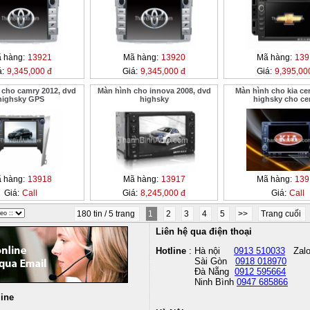
 hàng:
13921
Mã hàng:
13920
Mã hàng:
139
á:
9,345,000 đ
Giá:
9,345,000 đ
Giá:
9,395,00
 cho camry 2012, dvd
Màn hình cho innova 2008, dvd
Màn hình cho kia ce
highsky GPS
highsky
highsky cho ce
 hàng:
13918
Mã hàng:
13917
Mã hàng:
139
Giá:
Call
Giá:
8,245,000 đ
Giá:
Call
180 tin / 5 trang
1
2
3
4
5
>>
Trang cuối
Liên hệ qua điện thoại
Hotline
: Hà nội
0913 510033
Zal
Sài Gòn
0918 018970
Đà Nẵng
0912 595664
Ninh Bình
0947 685866
line