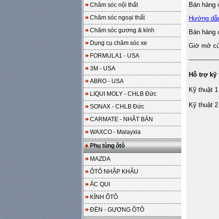
Bán hàng o
Chăm sóc nội thất
Chăm sóc ngoại thất
Hướng dẫ
Chăm sóc gương & kính
Bán hàng 
Dụng cụ chăm sóc xe
Giờ mở cửa
FORMULA1 - USA
---------------
3M - USA
Hỗ trợ kỹ 
ABRO - USA
Kỹ thuật 1
LIQUI MOLY - CHLB Đức
Kỹ thuật 2
SONAX - CHLB Đức
CARMATE - NHẬT BẢN
WAXCO - Malayxia
Phụ tùng ôtô
MAZDA
ÔTÔ NHẬP KHẨU
ẮC QUI
KÍNH ÔTÔ
ĐÈN - GƯƠNG ÔTÔ