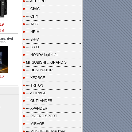
--- ACCORD
--- CIVIC
--- CITY
--- JAZZ
19
0 đ
--- HR-V
rato, dvd
--- BR-V
rato
--- BRIO
--- HONDA loại khác
MITSUBISHI ... GRANDIS
--- DESTINATOR
16
--- XFORCE
--- TRITON
--- ATTRAGE
--- OUTLANDER
o
--- XPANDER
--- PAJERO SPORT
--- MIRAGE
--- MITSUBISHI loại khác