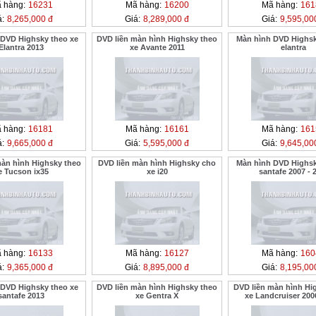
 hàng:
16231
Mã hàng:
16200
Mã hàng:
161
á:
8,265,000 đ
Giá:
8,289,000 đ
Giá:
9,595,00
 DVD Highsky theo xe
DVD liền màn hình Highsky theo
Màn hình DVD Highsk
Elantra 2013
xe Avante 2011
elantra
 hàng:
16181
Mã hàng:
16161
Mã hàng:
161
á:
9,665,000 đ
Giá:
5,595,000 đ
Giá:
9,645,00
màn hình Highsky theo
DVD liền màn hình Highsky cho
Màn hình DVD Highsk
e Tucson ix35
xe i20
santafe 2007 - 
 hàng:
16133
Mã hàng:
16127
Mã hàng:
160
á:
9,365,000 đ
Giá:
8,895,000 đ
Giá:
8,195,00
 DVD Highsky theo xe
DVD liền màn hình Highsky theo
DVD liền màn hình Hi
santafe 2013
xe Gentra X
xe Landcruiser 200