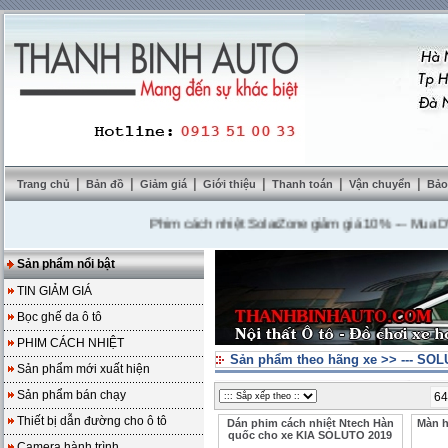
|
|
|
|
|
|
Trang chủ
Bản đồ
Giảm giá
Giới thiệu
Thanh toán
Vận chuyển
Bảo
Phim cách nhiệt SolarZone giảm giá 10%
---
Mua DVD tặn
Sản phẩm nổi bật
TIN GIẢM GIÁ
Bọc ghế da ô tô
PHIM CÁCH NHIỆT
Sản phẩm theo hãng xe
>>
--- SO
Sản phẩm mới xuất hiện
Sản phẩm bán chạy
64
Thiết bị dẫn đường cho ô tô
Dán phim cách nhiệt Ntech Hàn
Màn h
quốc cho xe KIA SOLUTO 2019
Camera hành trình