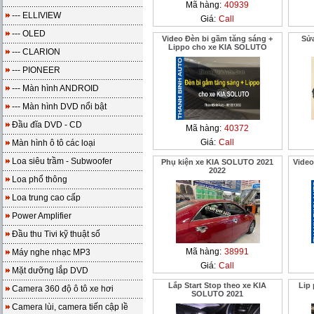
Mã hàng:
40939
--- ELLIVIEW
Giá:
Call
--- OLED
Video Đèn bi gầm tăng sáng +
Sửa
Lippo cho xe KIA SOLUTO
--- CLARION
--- PIONEER
--- Màn hình ANDROID
--- Màn hình DVD nổi bật
Đầu đĩa DVD - CD
Mã hàng:
40372
Giá:
Call
Màn hình ô tô các loại
Loa siêu trầm - Subwoofer
Phụ kiện xe KIA SOLUTO 2021
Video
2022
Loa phổ thông
Loa trung cao cấp
Power Amplifier
Đầu thu Tivi kỹ thuật số
Mã hàng:
38991
Máy nghe nhạc MP3
Giá:
Call
Mặt dưỡng lắp DVD
Lắp Start Stop theo xe KIA
Lip
Camera 360 độ ô tô xe hơi
SOLUTO 2021
Camera lùi, camera tiến cập lề