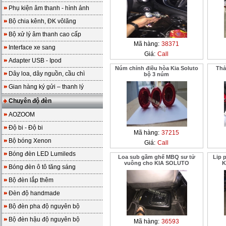
Phụ kiện âm thanh - hình ảnh
Bộ chia kênh, ĐK vôlăng
Bộ xử lý âm thanh cao cấp
Mã hàng:
38371
Interface xe sang
Giá:
Call
Adapter USB - Ipod
Núm chỉnh điều hòa Kia Soluto
Thả
Dây loa, dây nguồn, cầu chì
bộ 3 núm
Gian hàng ký gửi – thanh lý
Chuyên độ đèn
AOZOOM
Độ bi - Độ bi
Mã hàng:
37215
Bộ bóng Xenon
Giá:
Call
Bóng đèn LED Lumileds
Loa sub gầm ghế MBQ sư tử
Lip p
vuông cho KIA SOLUTO
K
Bóng đèn ô tô tăng sáng
Bộ đèn lắp thêm
Đèn độ handmade
Bộ đèn pha độ nguyên bộ
Bộ đèn hậu độ nguyên bộ
Mã hàng:
36593