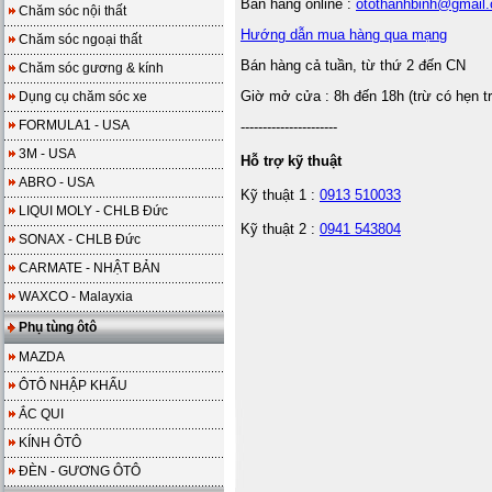
Bán hàng online :
otothanhbinh@gmail
Chăm sóc nội thất
Hướng dẫn mua hàng qua mạng
Chăm sóc ngoại thất
Bán hàng cả tuần, từ thứ 2 đến CN
Chăm sóc gương & kính
Giờ mở cửa : 8h đến 18h (trừ có hẹn t
Dụng cụ chăm sóc xe
FORMULA1 - USA
----------------------
3M - USA
Hỗ trợ kỹ thuật
ABRO - USA
Kỹ thuật 1 :
0913 510033
LIQUI MOLY - CHLB Đức
Kỹ thuật 2 :
0941 543804
SONAX - CHLB Đức
CARMATE - NHẬT BẢN
WAXCO - Malayxia
Phụ tùng ôtô
MAZDA
ÔTÔ NHẬP KHẨU
ẮC QUI
KÍNH ÔTÔ
ĐÈN - GƯƠNG ÔTÔ