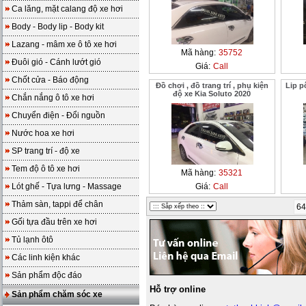
Ca lăng, mặt calang độ xe hơi
Body - Body lip - Body kit
Lazang - mâm xe ô tô xe hơi
Mã hàng:
35752
Đuôi gió - Cánh lướt gió
Giá:
Call
Chốt cửa - Báo động
Đồ chơi , đồ trang trí , phụ kiện
Lip p
độ xe Kia Soluto 2020
Chắn nắng ô tô xe hơi
Chuyển điện - Đổi nguồn
Nước hoa xe hơi
SP trang trí - độ xe
Tem độ ô tô xe hơi
Mã hàng:
35321
Lót ghế - Tựa lưng - Massage
Giá:
Call
Thảm sàn, tappi để chân
64
Gối tựa đầu trên xe hơi
Tủ lạnh ôtô
Các linh kiện khác
Sản phẩm độc đáo
Hỗ trợ online
Sản phẩm chăm sóc xe