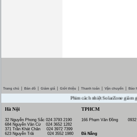
|
|
|
|
|
|
Trang chủ
Bản đồ
Giảm giá
Giới thiệu
Thanh toán
Vận chuyển
Bảo 
Phim cách nhiệt SolarZone giảm giá 10
Hà Nội
TPHCM
32 Nguyễn Phong Sắc 024 3793 2190
166 Phạm Văn Đồng 0932 
684 Nguyễn Văn Cừ 024 3652 1282
371 Trần Khát Chân 024 3972 7399
623 Nguyễn Trãi 024 3552 1980
Đà Nẵng