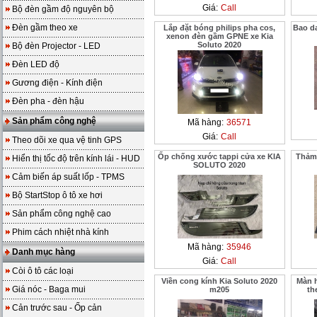
Giá:
Call
Bộ đèn gầm độ nguyên bộ
Đèn gầm theo xe
Lắp đặt bóng philips pha cos,
Bao d
xenon đèn gầm GPNE xe Kia
Soluto 2020
Bộ đèn Projector - LED
Đèn LED độ
Gương điện - Kính điện
Đèn pha - đèn hậu
Sản phẩm công nghệ
Mã hàng:
36571
Giá:
Call
Theo dõi xe qua vệ tinh GPS
Ốp chống xước tappi cửa xe KIA
Thảm 
Hiển thị tốc độ trên kính lái - HUD
SOLUTO 2020
Cảm biến áp suất lốp - TPMS
Bộ StartStop ô tô xe hơi
Sản phẩm công nghệ cao
Phim cách nhiệt nhà kính
Mã hàng:
35946
Danh mục hàng
Giá:
Call
Còi ô tô các loại
Viền cong kính Kia Soluto 2020
Màn 
Giá nóc - Baga mui
m205
th
Cản trước sau - Ốp cản