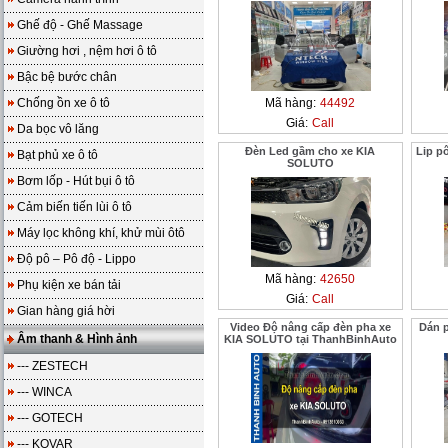
Ghế độ - Ghế Massage
Giường hơi , nệm hơi ô tô
Bậc bệ bước chân
Chống ồn xe ô tô
Mã hàng:
44492
Giá:
Call
Da bọc vô lăng
Đèn Led gầm cho xe KIA
Lip p
Bạt phủ xe ô tô
SOLUTO
Bơm lốp - Hút bụi ô tô
Cảm biến tiến lùi ô tô
Máy lọc không khí, khử mùi ôtô
Độ pô – Pô độ - Lippo
Mã hàng:
42650
Phụ kiện xe bán tải
Giá:
Call
Gian hàng giá hời
Video Độ nâng cấp đèn pha xe
Dán 
Âm thanh & Hình ảnh
KIA SOLUTO tại ThanhBinhAuto
--- ZESTECH
--- WINCA
--- GOTECH
--- KOVAR