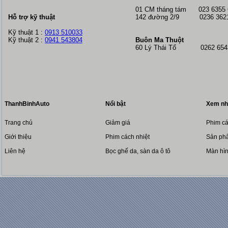
01 CM tháng tám
023 6355
Hỗ trợ kỹ thuật
142 đường 2/9 0236 362
Kỹ thuật 1 :
0913 510033
Kỹ thuật 2 :
0941 543804
Buôn Ma Thuột
60 Lý Thái Tổ 0262 6543
ThanhBinhAuto
Nổi bật
Xem nh
Trang chủ
Giảm giá
Phim cá
Giới thiệu
Phim cách nhiệt
Sản phẩ
Liên hệ
Bọc ghế da, sàn da ô tô
Màn hì