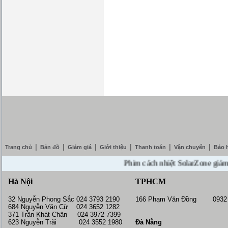
|
|
|
|
|
|
Trang chủ
Bản đồ
Giảm giá
Giới thiệu
Thanh toán
Vận chuyển
Bảo 
Phim cách nhiệt SolarZone giảm giá
Hà Nội
TPHCM
32 Nguyễn Phong Sắc 024 3793 2190
166 Phạm Văn Đồng 0932 
684 Nguyễn Văn Cừ 024 3652 1282
371 Trần Khát Chân 024 3972 7399
623 Nguyễn Trãi 024 3552 1980
Đà Nẵng