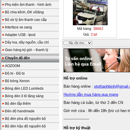
Phụ kiện âm thanh - hình ảnh
Bộ chia kênh, ĐK vôlăng
Bộ xử lý âm thanh cao cấp
Interface xe sang
Mã hàng:
38662
Giá:
Call
Adapter USB - Ipod
Dây loa, dây nguồn, cầu chì
Gian hàng ký gửi – thanh lý
Chuyên độ đèn
AOZOOM
Độ bi - Độ bi
Hỗ trợ online
Bộ bóng Xenon
Bán hàng online :
otothanhbinh@gmail
Bóng đèn LED Lumileds
Hướng dẫn mua hàng qua mạng
Bóng đèn ô tô tăng sáng
Bán hàng cả tuần, từ thứ 2 đến CN
Bộ đèn lắp thêm
Giờ mở cửa : 8h đến 18h (trừ có hẹn t
Đèn độ handmade
Bộ đèn pha độ nguyên bộ
----------------------
Bộ đèn hậu độ nguyên bộ
Hỗ trợ kỹ thuật