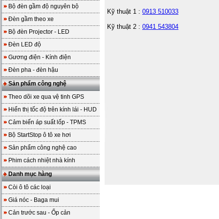
Bộ đèn gầm độ nguyên bộ
Kỹ thuật 1 :
0913 510033
Đèn gầm theo xe
Kỹ thuật 2 :
0941 543804
Bộ đèn Projector - LED
Đèn LED độ
Gương điện - Kính điện
Đèn pha - đèn hậu
Sản phẩm công nghệ
Theo dõi xe qua vệ tinh GPS
Hiển thị tốc độ trên kính lái - HUD
Cảm biến áp suất lốp - TPMS
Bộ StartStop ô tô xe hơi
Sản phẩm công nghệ cao
Phim cách nhiệt nhà kính
Danh mục hàng
Còi ô tô các loại
Giá nóc - Baga mui
Cản trước sau - Ốp cản