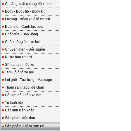
Ca lăng, mặt calang độ xe hơi
Body - Body lip - Body kit
Lazang - mâm xe ô tô xe hơi
Đuôi gió - Cánh lướt gió
Chốt cửa - Báo động
Chắn nắng ô tô xe hơi
Chuyển điện - Đổi nguồn
Nước hoa xe hơi
SP trang trí - độ xe
Tem độ ô tô xe hơi
Lót ghế - Tựa lưng - Massage
Thảm sàn, tappi để chân
Gối tựa đầu trên xe hơi
Tủ lạnh ôtô
Các linh kiện khác
Sản phẩm độc đáo
Sản phẩm chăm sóc xe