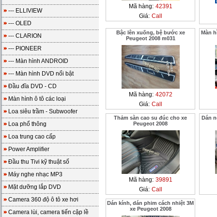
Mã hàng:
42391
--- ELLIVIEW
Giá:
Call
--- OLED
Bậc lên xuống, bệ bước xe
Màn h
--- CLARION
Peugeot 2008 m031
--- PIONEER
--- Màn hình ANDROID
--- Màn hình DVD nổi bật
Đầu đĩa DVD - CD
Mã hàng:
42072
Màn hình ô tô các loại
Giá:
Call
Loa siêu trầm - Subwoofer
Thảm sàn cao su đúc cho xe
Dán n
Loa phổ thông
Peugeot 2008
Loa trung cao cấp
Power Amplifier
Đầu thu Tivi kỹ thuật số
Máy nghe nhạc MP3
Mã hàng:
39891
Mặt dưỡng lắp DVD
Giá:
Call
Camera 360 độ ô tô xe hơi
Dán kính, dán phim cách nhiệt 3M
xe Peugeot 2008
Camera lùi, camera tiến cập lề