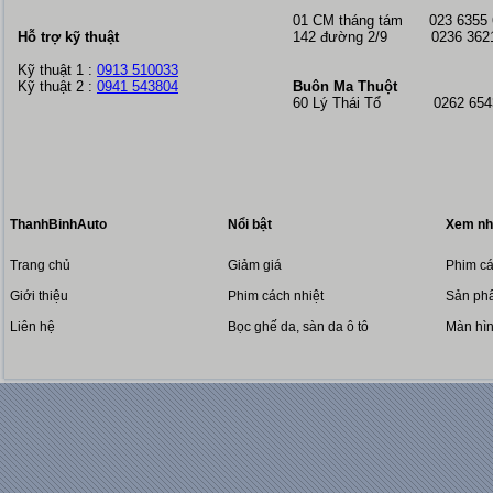
01 CM tháng tám
023 6355
Hỗ trợ kỹ thuật
142 đường 2/9 0236 362
Kỹ thuật 1 :
0913 510033
Kỹ thuật 2 :
0941 543804
Buôn Ma Thuột
60 Lý Thái Tổ 0262 6543
ThanhBinhAuto
Nổi bật
Xem nh
Trang chủ
Giảm giá
Phim cá
Giới thiệu
Phim cách nhiệt
Sản phẩ
Liên hệ
Bọc ghế da, sàn da ô tô
Màn hì