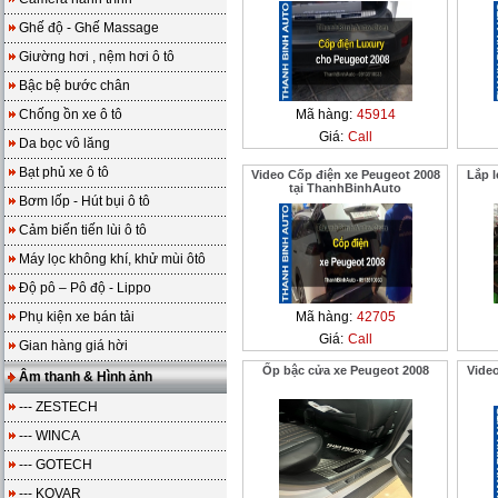
Ghế độ - Ghế Massage
Giường hơi , nệm hơi ô tô
Bậc bệ bước chân
Chống ồn xe ô tô
Mã hàng:
45914
Giá:
Call
Da bọc vô lăng
Bạt phủ xe ô tô
Video Cốp điện xe Peugeot 2008
Lắp l
tại ThanhBinhAuto
Bơm lốp - Hút bụi ô tô
Cảm biến tiến lùi ô tô
Máy lọc không khí, khử mùi ôtô
Độ pô – Pô độ - Lippo
Phụ kiện xe bán tải
Mã hàng:
42705
Giá:
Call
Gian hàng giá hời
Ốp bậc cửa xe Peugeot 2008
Video
Âm thanh & Hình ảnh
--- ZESTECH
--- WINCA
--- GOTECH
--- KOVAR