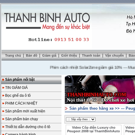
|
|
|
|
|
|
Trang chủ
Bản đồ
Giảm giá
Giới thiệu
Thanh toán
Vận chuyển
Bảo
Phim cách nhiệt SolarZone giảm giá 10%
---
Mua DVD
Sản phẩm nổi bật
TIN GIẢM GIÁ
Bọc ghế da ô tô
PHIM CÁCH NHIỆT
Sản phẩm theo hãng xe
>>
--- Peu
Sản phẩm mới xuất hiện
Sản phẩm bán chạy
Thiết bị dẫn đường cho ô tô
Video Cốp điện Luxury cho
Video
Peugeot 2008 tại ThanhBinhAuto
Peuge
Camera hành trình