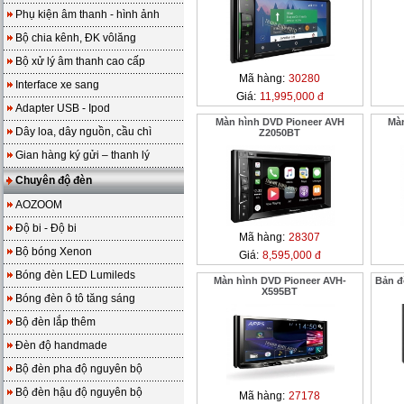
Phụ kiện âm thanh - hình ảnh
Bộ chia kênh, ĐK vôlăng
Bộ xử lý âm thanh cao cấp
Mã hàng:
30280
Interface xe sang
Giá:
11,995,000 đ
Adapter USB - Ipod
Màn hình DVD Pioneer AVH
Màn
Dây loa, dây nguồn, cầu chì
Z2050BT
Gian hàng ký gửi – thanh lý
Chuyên độ đèn
AOZOOM
Độ bi - Độ bi
Mã hàng:
28307
Bộ bóng Xenon
Giá:
8,595,000 đ
Bóng đèn LED Lumileds
Màn hình DVD Pioneer AVH-
Bản đ
X595BT
Bóng đèn ô tô tăng sáng
Bộ đèn lắp thêm
Đèn độ handmade
Bộ đèn pha độ nguyên bộ
Bộ đèn hậu độ nguyên bộ
Mã hàng:
27178