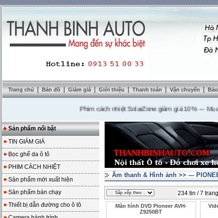
|
|
|
|
|
|
Trang chủ
Bản đồ
Giảm giá
Giới thiệu
Thanh toán
Vận chuyển
Bảo
Phim cách nhiệt SolarZone giảm giá 10%
---
Mua DVD 
Sản phẩm nổi bật
TIN GIẢM GIÁ
Bọc ghế da ô tô
PHIM CÁCH NHIỆT
Âm thanh & Hình ảnh
>>
--- PION
Sản phẩm mới xuất hiện
Sản phẩm bán chạy
234 tin / 7 tran
Thiết bị dẫn đường cho ô tô
Màn hình DVD Pioneer AVH-
Vid
Z9250BT
Camera hành trình