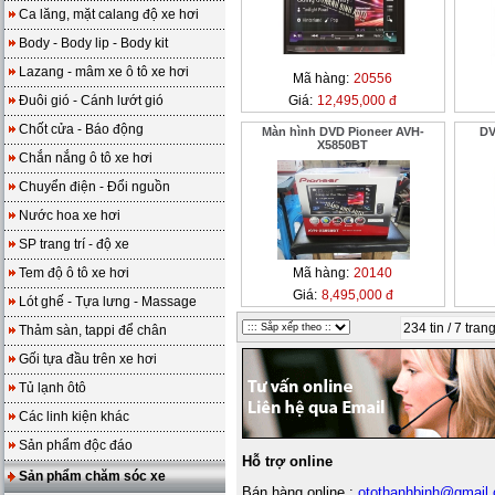
Ca lăng, mặt calang độ xe hơi
Body - Body lip - Body kit
Lazang - mâm xe ô tô xe hơi
Mã hàng:
20556
Đuôi gió - Cánh lướt gió
Giá:
12,495,000 đ
Chốt cửa - Báo động
Màn hình DVD Pioneer AVH-
DV
X5850BT
Chắn nắng ô tô xe hơi
Chuyển điện - Đổi nguồn
Nước hoa xe hơi
SP trang trí - độ xe
Tem độ ô tô xe hơi
Mã hàng:
20140
Giá:
8,495,000 đ
Lót ghế - Tựa lưng - Massage
234 tin / 7 tran
Thảm sàn, tappi để chân
Gối tựa đầu trên xe hơi
Tủ lạnh ôtô
Các linh kiện khác
Sản phẩm độc đáo
Hỗ trợ online
Sản phẩm chăm sóc xe
Bán hàng online :
otothanhbinh@gmail