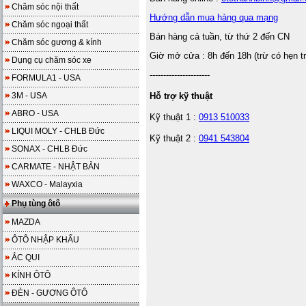
Chăm sóc nội thất
Hướng dẫn mua hàng qua mạng
Chăm sóc ngoại thất
Bán hàng cả tuần, từ thứ 2 đến CN
Chăm sóc gương & kính
Giờ mở cửa : 8h đến 18h (trừ có hẹn t
Dụng cụ chăm sóc xe
----------------------
FORMULA1 - USA
3M - USA
Hỗ trợ kỹ thuật
ABRO - USA
Kỹ thuật 1 :
0913 510033
LIQUI MOLY - CHLB Đức
Kỹ thuật 2 :
0941 543804
SONAX - CHLB Đức
CARMATE - NHẬT BẢN
WAXCO - Malayxia
Phụ tùng ôtô
MAZDA
ÔTÔ NHẬP KHẨU
ẮC QUI
KÍNH ÔTÔ
ĐÈN - GƯƠNG ÔTÔ