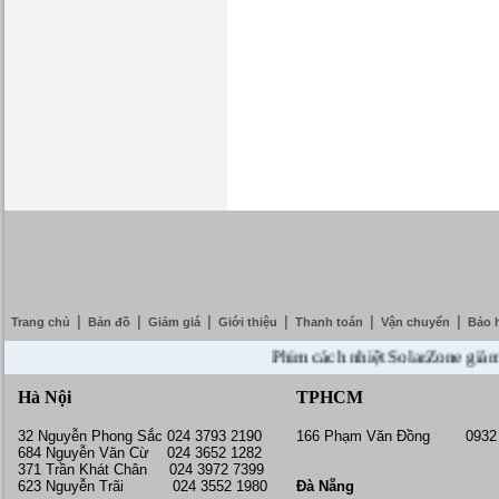
|
|
|
|
|
|
Trang chủ
Bản đồ
Giảm giá
Giới thiệu
Thanh toán
Vận chuyển
Bảo 
Phim cách nhiệt SolarZone giảm giá 
Hà Nội
TPHCM
32 Nguyễn Phong Sắc 024 3793 2190
166 Phạm Văn Đồng 0932 
684 Nguyễn Văn Cừ 024 3652 1282
371 Trần Khát Chân 024 3972 7399
623 Nguyễn Trãi 024 3552 1980
Đà Nẵng