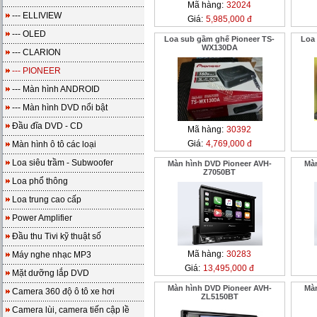
Mã hàng:
32024
--- ELLIVIEW
Giá:
5,985,000 đ
--- OLED
Loa sub gầm ghế Pioneer TS-
Loa
WX130DA
--- CLARION
--- PIONEER
--- Màn hình ANDROID
--- Màn hình DVD nổi bật
Đầu đĩa DVD - CD
Mã hàng:
30392
Giá:
4,769,000 đ
Màn hình ô tô các loại
Loa siêu trầm - Subwoofer
Màn hình DVD Pioneer AVH-
Màn
Z7050BT
Loa phổ thông
Loa trung cao cấp
Power Amplifier
Đầu thu Tivi kỹ thuật số
Mã hàng:
30283
Máy nghe nhạc MP3
Giá:
13,495,000 đ
Mặt dưỡng lắp DVD
Màn hình DVD Pioneer AVH-
Màn
Camera 360 độ ô tô xe hơi
ZL5150BT
Camera lùi, camera tiến cập lề