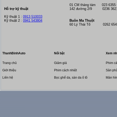
01 CM tháng tám
023 6355
Hỗ trợ kỹ thuật
142 đường 2/9 0236 362
Kỹ thuật 1 :
0913 510033
Kỹ thuật 2 :
0941 543804
Buôn Ma Thuột
60 Lý Thái Tổ 0262 6543
ThanhBinhAuto
Nổi bật
Xem nh
Trang chủ
Giảm giá
Phim cá
Giới thiệu
Phim cách nhiệt
Sản phẩ
Liên hệ
Bọc ghế da, sàn da ô tô
Màn hì