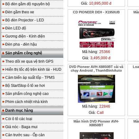
Giá:
10,895,000 đ
Bộ đèn gầm độ nguyên bộ
Đèn gầm theo xe
CD PIONEER DEH - X1950UB
Màn
Bộ đèn Projector - LED
Đèn LED độ
Gương điện - Kính điện
Đèn pha - đèn hậu
Mã hàng:
25366
Sản phẩm công nghệ
Giá:
3,495,000 đ
Theo dõi xe qua vệ tinh GPS
DVD Pioneer AVH-X8850BT cài và
Loa
Hiển thị tốc độ trên kính lái - HUD
chạy Android , ThanhBinhAuto
Cảm biến áp suất lốp - TPMS
Bộ StartStop ô tô xe hơi
Sản phẩm công nghệ cao
Phim cách nhiệt nhà kính
Mã hàng:
22846
Danh mục hàng
Giá:
Call
Còi ô tô các loại
Màn hình DVD Pioneer AVH-
Màn
X8850BT
Giá nóc - Baga mui
Cản trước sau - Ốp cản