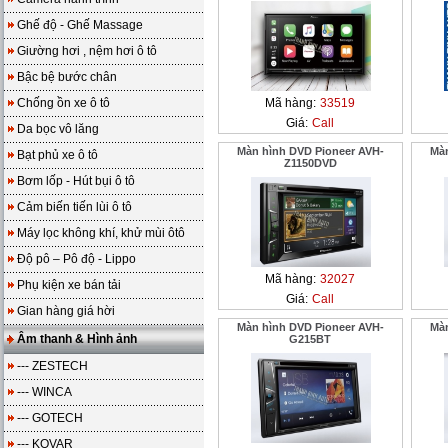
Ghế độ - Ghế Massage
Giường hơi , nệm hơi ô tô
Bậc bệ bước chân
Chống ồn xe ô tô
Mã hàng:
33519
Giá:
Call
Da bọc vô lăng
Màn hình DVD Pioneer AVH-
Màn
Bạt phủ xe ô tô
Z1150DVD
Bơm lốp - Hút bụi ô tô
Cảm biến tiến lùi ô tô
Máy lọc không khí, khử mùi ôtô
Độ pô – Pô độ - Lippo
Mã hàng:
32027
Phụ kiện xe bán tải
Giá:
Call
Gian hàng giá hời
Màn hình DVD Pioneer AVH-
Màn
Âm thanh & Hình ảnh
G215BT
--- ZESTECH
--- WINCA
--- GOTECH
--- KOVAR