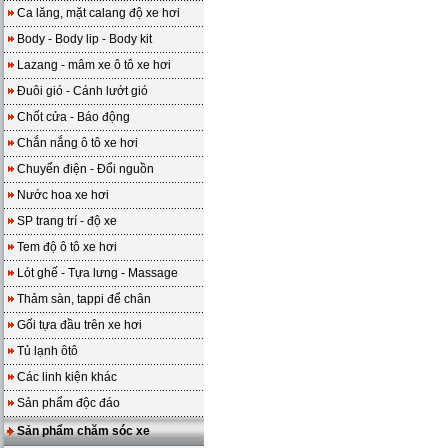
Ca lăng, mặt calang độ xe hơi
Body - Body lip - Body kit
Lazang - mâm xe ô tô xe hơi
Đuôi gió - Cánh lướt gió
Chốt cửa - Báo động
Chắn nắng ô tô xe hơi
Chuyển điện - Đổi nguồn
Nước hoa xe hơi
SP trang trí - độ xe
Tem độ ô tô xe hơi
Lót ghế - Tựa lưng - Massage
Thảm sàn, tappi để chân
Gối tựa đầu trên xe hơi
Tủ lạnh ôtô
Các linh kiện khác
Sản phẩm độc đáo
Sản phẩm chăm sóc xe