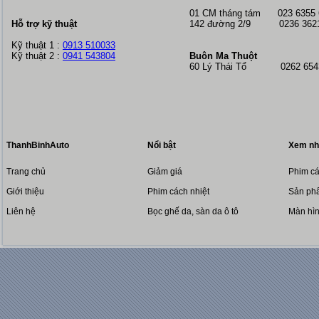
01 CM tháng tám
023 6355
Hỗ trợ kỹ thuật
142 đường 2/9 0236 362
Kỹ thuật 1 :
0913 510033
Kỹ thuật 2 :
0941 543804
Buôn Ma Thuột
60 Lý Thái Tổ 0262 6543
ThanhBinhAuto
Nổi bật
Xem nh
Trang chủ
Giảm giá
Phim cá
Giới thiệu
Phim cách nhiệt
Sản phẩ
Liên hệ
Bọc ghế da, sàn da ô tô
Màn hì