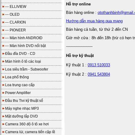
Hỗ trợ online
--- ELLIVIEW
Bán hàng online :
otothanhbinh@gmail
--- OLED
Hướng dẫn mua hàng qua mạng
--- CLARION
Bán hàng cả tuần, từ thứ 2 đến CN
--- PIONEER
Giờ mở cửa : 8h đến 18h (trừ có hẹn t
--- Màn hình ANDROID
--- Màn hình DVD nổi bật
----------------------
Đầu đĩa DVD - CD
Hỗ trợ kỹ thuật
Màn hình ô tô các loại
Kỹ thuật 1 :
0913 510033
Loa siêu trầm - Subwoofer
Kỹ thuật 2 :
0941 543804
Loa phổ thông
Loa trung cao cấp
Power Amplifier
Đầu thu Tivi kỹ thuật số
Máy nghe nhạc MP3
Mặt dưỡng lắp DVD
Camera 360 độ ô tô xe hơi
Camera lùi, camera tiến cập lề