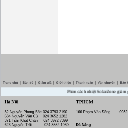
|
|
|
|
|
|
Trang chủ
Bản đồ
Giảm giá
Giới thiệu
Thanh toán
Vận chuyển
Bảo 
Phim cách nhiệt SolarZone giảm giá 1
Hà Nội
TPHCM
32 Nguyễn Phong Sắc 024 3793 2190
166 Phạm Văn Đồng 0932 
684 Nguyễn Văn Cừ 024 3652 1282
371 Trần Khát Chân 024 3972 7399
623 Nguyễn Trãi 024 3552 1980
Đà Nẵng