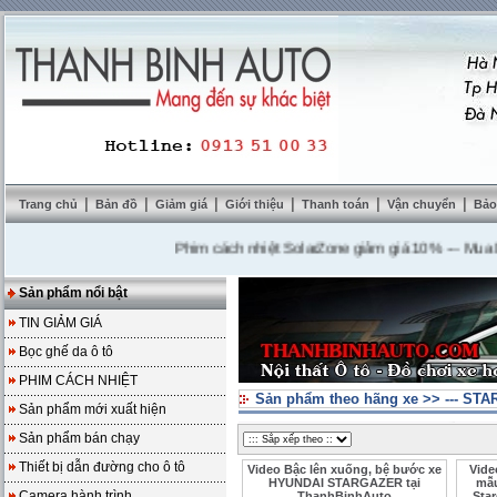
|
|
|
|
|
|
Trang chủ
Bản đồ
Giảm giá
Giới thiệu
Thanh toán
Vận chuyển
Bảo
Phim cách nhiệt SolarZone giảm giá 10%
---
Mua DVD t
Sản phẩm nổi bật
TIN GIẢM GIÁ
Bọc ghế da ô tô
PHIM CÁCH NHIỆT
Sản phẩm theo hãng xe
>>
--- ST
Sản phẩm mới xuất hiện
Sản phẩm bán chạy
Thiết bị dẫn đường cho ô tô
Video Bậc lên xuống, bệ bước xe
Vide
HYUNDAI STARGAZER tại
mẫu
Camera hành trình
ThanhBinhAuto
Sta