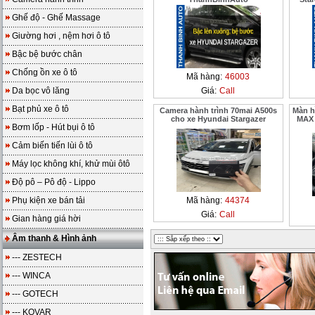
Ghế độ - Ghế Massage
Giường hơi , nệm hơi ô tô
Bậc bệ bước chân
Chống ồn xe ô tô
Mã hàng:
46003
Da bọc vô lăng
Giá:
Call
Bạt phủ xe ô tô
Camera hành trình 70mai A500s
Màn h
cho xe Hyundai Stargazer
MAX 
Bơm lốp - Hút bụi ô tô
Cảm biến tiến lùi ô tô
Máy lọc không khí, khử mùi ôtô
Độ pô – Pô độ - Lippo
Phụ kiện xe bán tải
Mã hàng:
44374
Giá:
Call
Gian hàng giá hời
Âm thanh & Hình ảnh
--- ZESTECH
--- WINCA
--- GOTECH
--- KOVAR