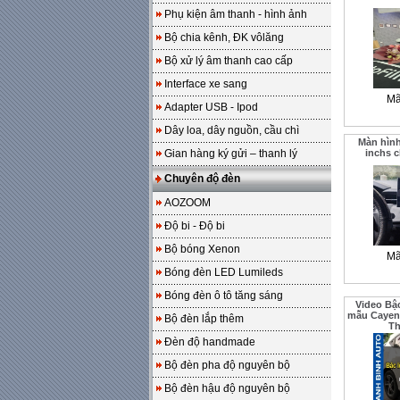
Phụ kiện âm thanh - hình ảnh
Bộ chia kênh, ĐK vôlăng
Bộ xử lý âm thanh cao cấp
Interface xe sang
Mã
Adapter USB - Ipod
Dây loa, dây nguồn, cầu chì
Màn hình
Gian hàng ký gửi – thanh lý
inchs 
Chuyên độ đèn
AOZOOM
Độ bi - Độ bi
Bộ bóng Xenon
Mã
Bóng đèn LED Lumileds
Bóng đèn ô tô tăng sáng
Video Bậ
mẫu Cayen 
Bộ đèn lắp thêm
T
Đèn độ handmade
Bộ đèn pha độ nguyên bộ
Bộ đèn hậu độ nguyên bộ