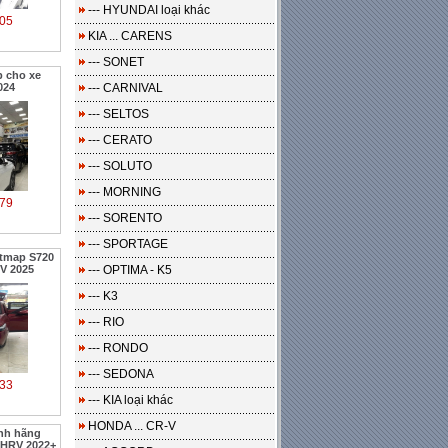
--- HYUNDAI loại khác
05
KIA ... CARENS
--- SONET
 cho xe
024
--- CARNIVAL
--- SELTOS
--- CERATO
--- SOLUTO
--- MORNING
79
--- SORENTO
--- SPORTAGE
etmap S720
V 2025
--- OPTIMA - K5
--- K3
--- RIO
--- RONDO
--- SEDONA
33
--- KIA loại khác
HONDA ... CR-V
nh hãng
HRV 2022+