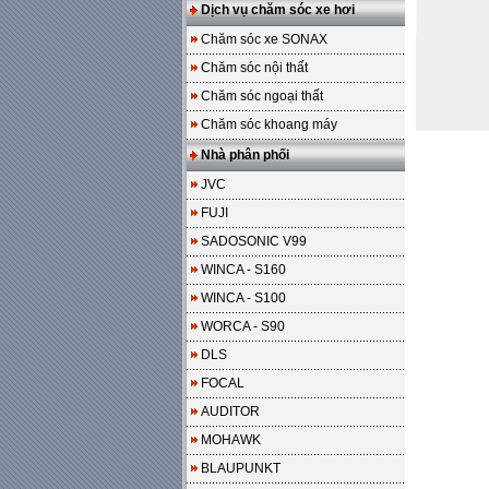
Dịch vụ chăm sóc xe hơi
Chăm sóc xe SONAX
Chăm sóc nội thất
Chăm sóc ngoại thất
Chăm sóc khoang máy
Nhà phân phối
JVC
FUJI
SADOSONIC V99
WINCA - S160
WINCA - S100
WORCA - S90
DLS
FOCAL
AUDITOR
MOHAWK
BLAUPUNKT