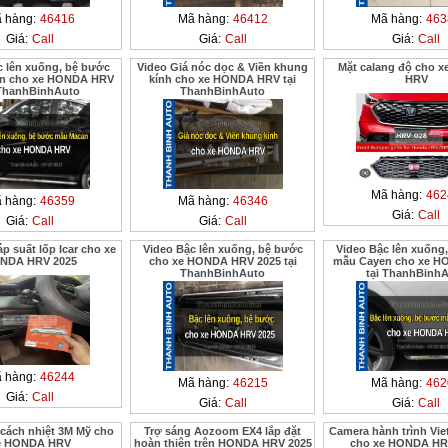
 hàng:
46416
Mã hàng:
46412
Mã hàng:
463
Giá:
Call
Giá:
Call
Giá:
Call
c lên xuống, bệ bước
Video Giá nóc dọc & Viền khung
Mặt calang độ cho 
n cho xe HONDA HRV
kính cho xe HONDA HRV tại
HRV
 ThanhBinhAuto
ThanhBinhAuto
Mã hàng:
462
 hàng:
46359
Mã hàng:
46346
Giá:
Call
Giá:
Call
Giá:
Call
p suất lốp Icar cho xe
Video Bậc lên xuống, bệ bước
Video Bậc lên xuống
NDA HRV 2025
cho xe HONDA HRV 2025 tại
mẫu Cayen cho xe 
ThanhBinhAuto
tại ThanhBinh
 hàng:
46244
Mã hàng:
46215
Mã hàng:
462
Giá:
Call
Giá:
Call
Giá:
Call
cách nhiệt 3M Mỹ cho
Trợ sáng Aozoom EX4 lắp đặt
Camera hành trình Vi
e HONDA HRV
hoàn thiện trên HONDA HRV 2025
cho xe HONDA HR