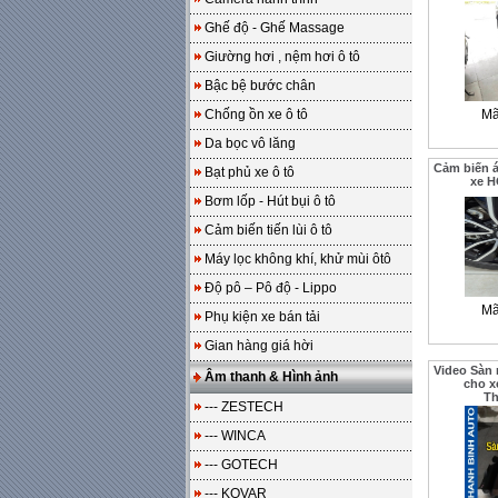
Ghế độ - Ghế Massage
Giường hơi , nệm hơi ô tô
Bậc bệ bước chân
Chống ồn xe ô tô
Mã
Da bọc vô lăng
Cảm biến á
Bạt phủ xe ô tô
xe 
Bơm lốp - Hút bụi ô tô
Cảm biến tiến lùi ô tô
Máy lọc không khí, khử mùi ôtô
Độ pô – Pô độ - Lippo
Mã
Phụ kiện xe bán tải
Gian hàng giá hời
Video Sàn 
Âm thanh & Hình ảnh
cho x
T
--- ZESTECH
--- WINCA
--- GOTECH
--- KOVAR