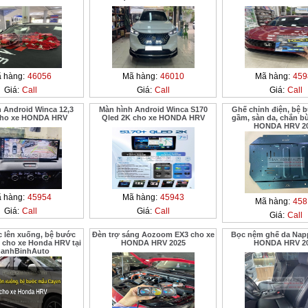
 hàng:
46056
Mã hàng:
46010
Mã hàng:
459
Giá:
Call
Giá:
Call
Giá:
Call
 Android Winca 12,3
Màn hình Android Winca S170
Ghế chỉnh điện, bệ 
cho xe HONDA HRV
Qled 2K cho xe HONDA HRV
gầm, sàn da, chắn b
HONDA HRV 2
 hàng:
45954
Mã hàng:
45943
Mã hàng:
458
Giá:
Call
Giá:
Call
Giá:
Call
c lên xuống, bệ bước
Đèn trợ sáng Aozoom EX3 cho xe
Bọc nệm ghế da Nap
cho xe Honda HRV tại
HONDA HRV 2025
HONDA HRV 2
hanhBinhAuto