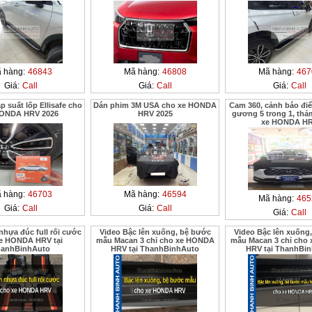
 hàng:
46843
Mã hàng:
46808
Mã hàng:
467
Giá:
Call
Giá:
Call
Giá:
Call
p suất lốp Ellisafe cho
Dán phim 3M USA cho xe HONDA
Cam 360, cảnh báo đi
HONDA HRV 2026
HRV 2025
gương 5 trong 1, thả
xe HONDA H
 hàng:
46703
Mã hàng:
46594
Mã hàng:
465
Giá:
Call
Giá:
Call
Giá:
Call
nhựa đúc full rối cước
Video Bậc lên xuống, bệ bước
Video Bậc lên xuống
e HONDA HRV tại
mẫu Macan 3 chỉ cho xe HONDA
mẫu Macan 3 chỉ cho
hanhBinhAuto
HRV tại ThanhBinhAuto
HRV tại ThanhBi