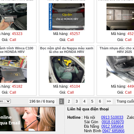
 hàng:
45323
Mã hàng:
45257
Mã hàng:
452
Giá:
Call
Giá:
Call
Giá:
Call
ành trình Winca C100
Bọc nệm ghế da Nappa màu xanh
Thảm nhựa đúc cho 
 xe HONDA HRV
lá cho xe HONDA HRV
HRV 2025
 hàng:
45182
Mã hàng:
45104
Mã hàng:
449
Giá:
Call
Giá:
Call
Giá:
Call
196 tin / 6 trang
1
2
3
4
5
6
>>
Trang cuố
Liên hệ qua điện thoại
Hotline
: Hà nội
0913 510033
Zal
Sài Gòn
0918 018970
Đà Nẵng
0912 595664
Ninh Bình
0947 685866