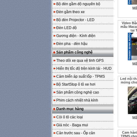
Bộ đèn gầm độ nguyên bộ
Mã
Đèn gầm theo xe
Bộ đèn Projector - LED
Video Bậ
mẫu Maca
Đèn LED độ
tại
Gương điện - Kính điện
Đèn pha - đèn hậu
Sản phẩm công nghệ
Theo dõi xe qua vệ tinh GPS
Mã
Hiển thị tốc độ trên kính lái - HUD
Cảm biến áp suất lốp - TPMS
Led nội th
mỏng cho
Bộ StartStop ô tô xe hơi
Sản phẩm công nghệ cao
Phim cách nhiệt nhà kính
Danh mục hàng
Còi ô tô các loại
Mã
Giá nóc - Baga mui
Cam hành
Cản trước sau - Ốp cản
TPMS cho