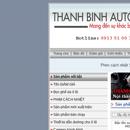
|
|
|
|
Trang chủ
Bản đồ
Giảm giá
Giới thiệu
T
Phim cách nhiệt SolarZ
Sản phẩm nổi bật
TIN GIẢM GIÁ
Bọc ghế da ô tô
PHIM CÁCH NHIỆT
Sản phẩ
Sản phẩm mới xuất hiện
Sản phẩm bán chạy
Thiết bị dẫn đường cho ô tô
Bậc lên x
HO
Camera hành trình