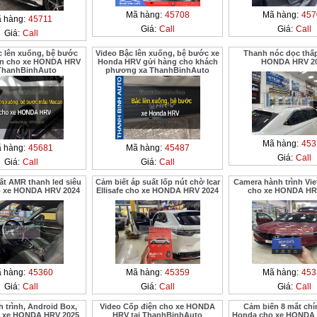
Mã hàng:
45708
Mã hàng:
457
 hàng:
45711
Giá:
Call
Giá:
Call
Giá:
Call
c lên xuống, bệ bước
Video Bậc lên xuống, bệ bước xe
Thanh nóc dọc thấp
n cho xe HONDA HRV
Honda HRV gửi hàng cho khách
HONDA HRV 2
 ThanhBinhAuto
phương xa ThanhBinhAuto
Mã hàng:
453
 hàng:
45681
Mã hàng:
45487
Giá:
Call
Giá:
Call
Giá:
Call
ất AMR thanh led siêu
Cảm biết áp suất lốp nút chờ Icar
Camera hành trình Vi
 xe HONDA HRV 2024
Ellisafe cho xe HONDA HRV 2024
cho xe HONDA HR
 hàng:
45360
Mã hàng:
45359
Mã hàng:
453
Giá:
Call
Giá:
Call
Giá:
Call
 trình, Android Box,
Video Cốp điện cho xe HONDA
Cảm biến 8 mắt chí
 xe HONDA HRV 2025
HRV tại ThanhBinhAuto
Honda cho xe HONDA 