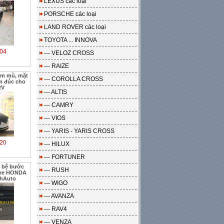
LEXUS các loại
PORSCHE các loại
LAND ROVER các loại
TOYOTA ... INNOVA
04
--- VELOZ CROSS
--- RAIZE
ểm mù, mặt
--- COROLLA CROSS
m đúc cho
RV
--- ALTIS
--- CAMRY
--- VIOS
--- YARIS - YARIS CROSS
20
--- HILUX
--- FORTUNER
, bệ bước
--- RUSH
 xe HONDA
nhAuto
--- WIGO
--- AVANZA
--- RAV4
--- VENZA