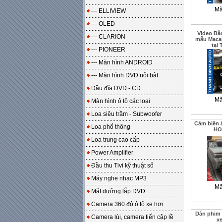
Mã
--- ELLIVIEW
--- OLED
Video Bậ
--- CLARION
mẫu Maca
tại
--- PIONEER
--- Màn hình ANDROID
--- Màn hình DVD nổi bật
Đầu đĩa DVD - CD
Mã
Màn hình ô tô các loại
Loa siêu trầm - Subwoofer
Cảm biến á
Loa phổ thông
HO
Loa trung cao cấp
Power Amplifier
Đầu thu Tivi kỹ thuật số
Máy nghe nhạc MP3
Mã
Mặt dưỡng lắp DVD
Camera 360 độ ô tô xe hơi
Dán phim 
Camera lùi, camera tiến cập lề
x