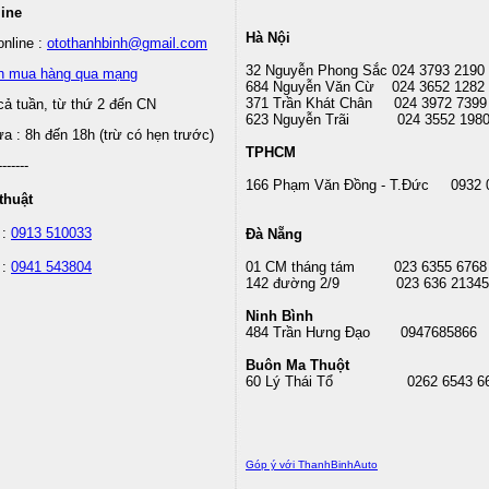
line
Hà Nội
nline :
otothanhbinh@gmail.com
32 Nguyễn Phong Sắc 024 3793 2190
n mua hàng qua mạng
684 Nguyễn Văn Cừ 024 3652 1282
371 Trần Khát Chân 024 3972 7399
cả tuần, từ thứ 2 đến CN
623 Nguyễn Trãi 024 3552 198
 : 8h đến 18h (trừ có hẹn trước)
TPHCM
-------
166 Phạm Văn Đồng - T.Đức 0932 
thuật
 :
0913 510033
Đà Nẵng
 :
0941 543804
01 CM tháng tám
023 6355 6768
142 đường 2/9 023 636 21345
Ninh Bình
484 Trần Hưng Đạo 0947685866
Buôn Ma Thuột
60 Lý Thái Tổ
0262 6543 6
Góp ý với ThanhBinhAuto