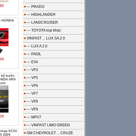
80
--- PRADO
--- HIGHLANDER
xe HONDA
--- LANDCRUISER
--- TOYOTA loại khác
VINFAST ... LUX SA 2.0
--- LUX A 2.0
--- FADIL
48
--- E34
--- VF3
, bệ bước
--- VF5
HONDA HRV
Auto
--- VF6
--- VF7
--- VF8
--- VF9
08
--- MPV7
--- VINFAST LIMO GREEN
etmap KC01
GM CHEVROLET ... CRUZE
V 2024