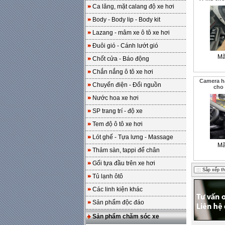
Ca lăng, mặt calang độ xe hơi
Body - Body lip - Body kit
Lazang - mâm xe ô tô xe hơi
Đuôi gió - Cánh lướt gió
Mã
Chốt cửa - Báo động
Chắn nắng ô tô xe hơi
Camera h
Chuyển điện - Đổi nguồn
cho
Nước hoa xe hơi
SP trang trí - độ xe
Tem độ ô tô xe hơi
Lót ghế - Tựa lưng - Massage
Mã
Thảm sàn, tappi để chân
Gối tựa đầu trên xe hơi
Tủ lạnh ôtô
Các linh kiện khác
Sản phẩm độc đáo
Sản phẩm chăm sóc xe