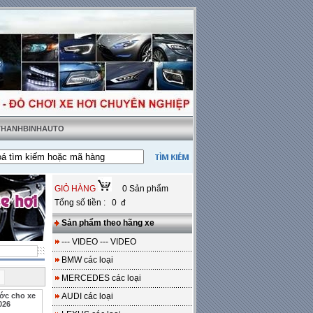
 THANHBINHAUTO
ật tặng sàn da
---
Miễn phí 100% công lắp đặt
GIỎ HÀNG
0 Sản phẩm
Tổng số tiền : 0 đ
Sản phẩm theo hãng xe
--- VIDEO --- VIDEO
BMW các loại
i
MERCEDES các loại
ớc cho xe
AUDI các loại
026