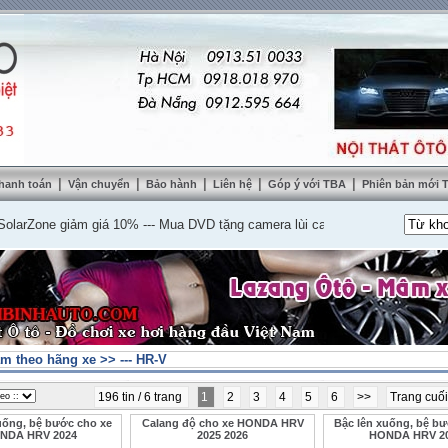
|
|
|
|
|
hanh toán
Vận chuyển
Bảo hành
Liên hệ
Góp ý với TBA
Phiên bản mới
one giảm giá 10%
---
Mua DVD tặng camera lùi cao cấp
---
Lắp nệm ghế da th
m theo hãng xe
>>
--- HR-V
196 tin / 6 trang
1
2
3
4
5
6
>>
Trang cuố
uống, bệ bước cho xe
Calang độ cho xe HONDA HRV
Bậc lên xuống, bệ bư
NDA HRV 2024
2025 2026
HONDA HRV 2