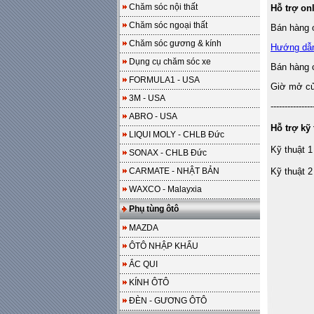
Chăm sóc nội thất
Hỗ trợ on
Chăm sóc ngoại thất
Bán hàng o
Chăm sóc gương & kính
Hướng dẫ
Dụng cụ chăm sóc xe
Bán hàng 
FORMULA1 - USA
Giờ mở cửa
3M - USA
---------------
ABRO - USA
Hỗ trợ kỹ 
LIQUI MOLY - CHLB Đức
Kỹ thuật 1
SONAX - CHLB Đức
CARMATE - NHẬT BẢN
Kỹ thuật 2
WAXCO - Malayxia
Phụ tùng ôtô
MAZDA
ÔTÔ NHẬP KHẨU
ẮC QUI
KÍNH ÔTÔ
ĐÈN - GƯƠNG ÔTÔ