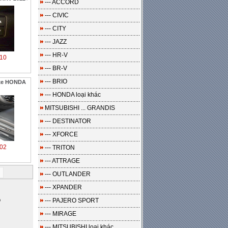
--- ACCORD
--- CIVIC
--- CITY
--- JAZZ
--- HR-V
10
--- BR-V
--- BRIO
xe HONDA
--- HONDA loại khác
MITSUBISHI ... GRANDIS
--- DESTINATOR
--- XFORCE
02
--- TRITON
--- ATTRAGE
i
--- OUTLANDER
--- XPANDER
o
--- PAJERO SPORT
--- MIRAGE
--- MITSUBISHI loại khác