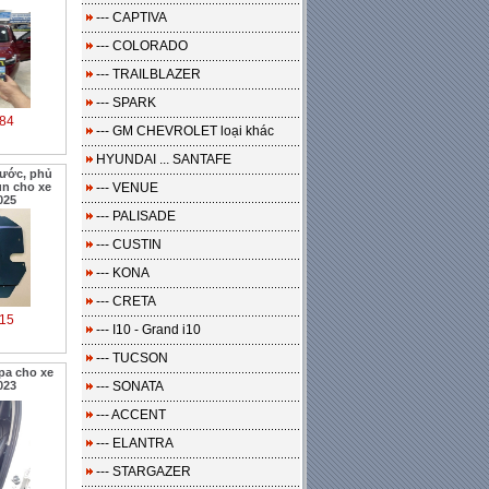
--- CAPTIVA
--- COLORADO
--- TRAILBLAZER
--- SPARK
84
--- GM CHEVROLET loại khác
HYUNDAI ... SANTAFE
bước, phủ
ùn cho xe
--- VENUE
025
--- PALISADE
--- CUSTIN
--- KONA
--- CRETA
15
--- I10 - Grand i10
--- TUCSON
pa cho xe
023
--- SONATA
--- ACCENT
--- ELANTRA
--- STARGAZER