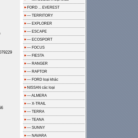
FORD ... EVEREST
--- TERRITORY
--- EXPLORER
--- ESCAPE
0
--- ECOSPORT
--- FOCUS
079229
--- FIESTA
--- RANGER
--- RAPTOR
--- FORD loại khác
NISSAN các loại
--- ALMERA
--- X-TRAIL
66
--- TERRA
--- TEANA
--- SUNNY
--- NAVARA