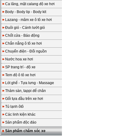
Ca lăng, mặt calang độ xe hơi
Body - Body lip - Body kit
Lazang - mâm xe ô tô xe hơi
Đuôi gió - Cánh lướt gió
Chốt cửa - Báo động
Chắn nắng ô tô xe hơi
Chuyển điện - Đổi nguồn
Nước hoa xe hơi
SP trang trí - độ xe
Tem độ ô tô xe hơi
Lót ghế - Tựa lưng - Massage
Thảm sàn, tappi để chân
Gối tựa đầu trên xe hơi
Tủ lạnh ôtô
Các linh kiện khác
Sản phẩm độc đáo
Sản phẩm chăm sóc xe