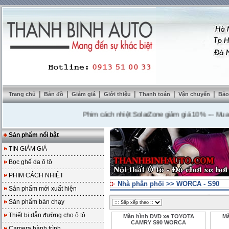
|
|
|
|
|
|
Trang chủ
Bản đồ
Giảm giá
Giới thiệu
Thanh toán
Vận chuyển
Bảo
Phim cách nhiệt SolarZone giảm giá 10%
---
Mua DVD 
Sản phẩm nổi bật
TIN GIẢM GIÁ
Bọc ghế da ô tô
PHIM CÁCH NHIỆT
Nhà phân phối
>>
WORCA - S90
Sản phẩm mới xuất hiện
Sản phẩm bán chạy
Thiết bị dẫn đường cho ô tô
Màn hình DVD xe TOYOTA
Mà
CAMRY S90 WORCA
Camera hành trình