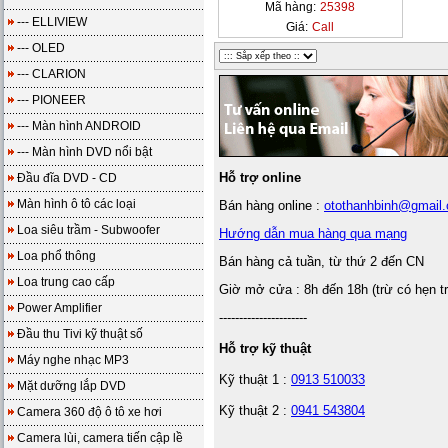
Mã hàng:
25398
--- ELLIVIEW
Giá:
Call
--- OLED
--- CLARION
--- PIONEER
--- Màn hình ANDROID
--- Màn hình DVD nổi bật
Hỗ trợ online
Đầu đĩa DVD - CD
Màn hình ô tô các loại
Bán hàng online :
otothanhbinh@gmail
Loa siêu trầm - Subwoofer
Hướng dẫn mua hàng qua mạng
Loa phổ thông
Bán hàng cả tuần, từ thứ 2 đến CN
Loa trung cao cấp
Giờ mở cửa : 8h đến 18h (trừ có hẹn t
Power Amplifier
----------------------
Đầu thu Tivi kỹ thuật số
Hỗ trợ kỹ thuật
Máy nghe nhạc MP3
Kỹ thuật 1 :
0913 510033
Mặt dưỡng lắp DVD
Kỹ thuật 2 :
0941 543804
Camera 360 độ ô tô xe hơi
Camera lùi, camera tiến cập lề