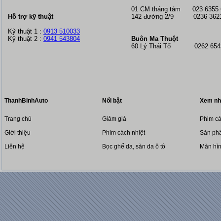
01 CM tháng tám
023 6355
Hỗ trợ kỹ thuật
142 đường 2/9 0236 362
Kỹ thuật 1 :
0913 510033
Kỹ thuật 2 :
0941 543804
Buôn Ma Thuột
60 Lý Thái Tổ 0262 6543
ThanhBinhAuto
Nổi bật
Xem nh
Trang chủ
Giảm giá
Phim cá
Giới thiệu
Phim cách nhiệt
Sản phẩ
Liên hệ
Bọc ghế da, sàn da ô tô
Màn hì