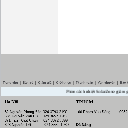
|
|
|
|
|
|
Trang chủ
Bản đồ
Giảm giá
Giới thiệu
Thanh toán
Vận chuyển
Bảo 
Phim cách nhiệt SolarZone giảm giá 10
Hà Nội
TPHCM
32 Nguyễn Phong Sắc 024 3793 2190
166 Phạm Văn Đồng 0932 
684 Nguyễn Văn Cừ 024 3652 1282
371 Trần Khát Chân 024 3972 7399
623 Nguyễn Trãi 024 3552 1980
Đà Nẵng