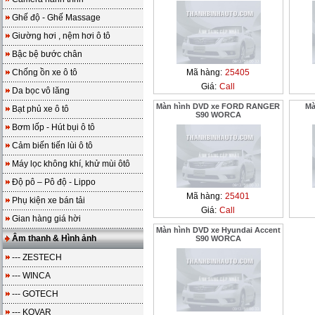
Ghế độ - Ghế Massage
Giường hơi , nệm hơi ô tô
Bậc bệ bước chân
Chống ồn xe ô tô
Mã hàng:
25405
Giá:
Call
Da bọc vô lăng
Màn hình DVD xe FORD RANGER
Mà
Bạt phủ xe ô tô
S90 WORCA
Bơm lốp - Hút bụi ô tô
Cảm biến tiến lùi ô tô
Máy lọc không khí, khử mùi ôtô
Độ pô – Pô độ - Lippo
Mã hàng:
25401
Phụ kiện xe bán tải
Giá:
Call
Gian hàng giá hời
Màn hình DVD xe Hyundai Accent
Âm thanh & Hình ảnh
S90 WORCA
--- ZESTECH
--- WINCA
--- GOTECH
--- KOVAR