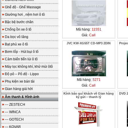
Ghế độ - Ghế Massage
Giường hơi , nệm hơi ô tô
Bậc bệ bước chân
Chống ồn xe ô tô
Mã hàng:
11551
Giá:
Call
Da bọc vô lăng
JVC KW-XG55T CD-MP3 2DIN
Proje
Bạt phủ xe ô tô
Bơm lốp - Hút bụi ô tô
Cảm biến tiến lùi ô tô
Máy lọc không khí, khử mùi ôtô
Độ pô – Pô độ - Lippo
Mã hàng:
5271
Phụ kiện xe bán tải
Giá:
Call
Gian hàng giá hời
Kính báo quí khách về Gian hàng
DVD 2
Âm thanh & Hình ảnh
ký gửi – thanh lý
--- ZESTECH
--- WINCA
--- GOTECH
--- KOVAR