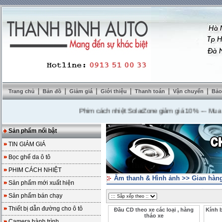
|
|
|
|
|
|
Trang chủ
Bản đồ
Giảm giá
Giới thiệu
Thanh toán
Vận chuyển
Bảo
Phim cách nhiệt SolarZone giảm giá 10%
---
Mua DVD t
Sản phẩm nổi bật
TIN GIẢM GIÁ
Bọc ghế da ô tô
PHIM CÁCH NHIỆT
Âm thanh & Hình ảnh
>>
Gian hàng
Sản phẩm mới xuất hiện
Sản phẩm bán chạy
Thiết bị dẫn đường cho ô tô
Đầu CD theo xe các loại , hàng
Kính 
tháo xe
Camera hành trình