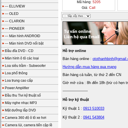
Mã hàng:
5205
--- ELLIVIEW
Giá:
Call
--- OLED
--- CLARION
--- PIONEER
--- Màn hình ANDROID
--- Màn hình DVD nổi bật
Hỗ trợ online
Đầu đĩa DVD - CD
Màn hình ô tô các loại
Bán hàng online :
otothanhbinh@gmail
Loa siêu trầm - Subwoofer
Hướng dẫn mua hàng qua mạng
Loa phổ thông
Bán hàng cả tuần, từ thứ 2 đến CN
Loa trung cao cấp
Giờ mở cửa : 8h đến 18h (trừ có hẹn t
Power Amplifier
----------------------
Đầu thu Tivi kỹ thuật số
Hỗ trợ kỹ thuật
Máy nghe nhạc MP3
Kỹ thuật 1 :
0913 510033
Mặt dưỡng lắp DVD
Kỹ thuật 2 :
0941 543804
Camera 360 độ ô tô xe hơi
Camera lùi, camera tiến cập lề