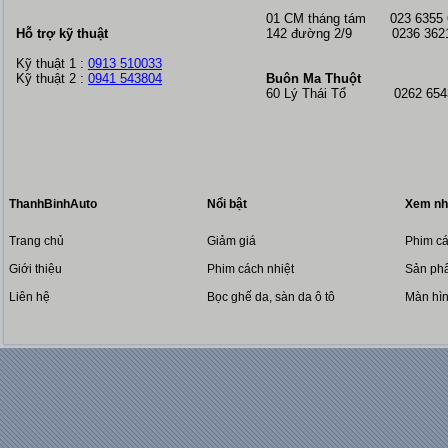
01 CM tháng tám
023 6355
Hỗ trợ kỹ thuật
142 đường 2/9 0236 362
Kỹ thuật 1 :
0913 510033
Kỹ thuật 2 :
0941 543804
Buôn Ma Thuột
60 Lý Thái Tổ 0262 6543
ThanhBinhAuto
Nổi bật
Xem nh
Trang chủ
Giảm giá
Phim cá
Giới thiệu
Phim cách nhiệt
Sản phẩ
Liên hệ
Bọc ghế da, sàn da ô tô
Màn hì