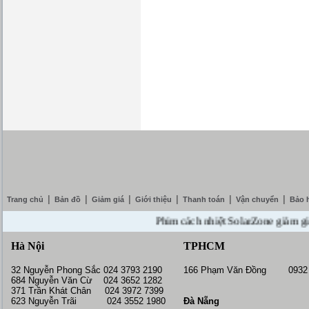
|
|
|
|
|
|
Trang chủ
Bản đồ
Giảm giá
Giới thiệu
Thanh toán
Vận chuyển
Bảo 
Phim cách nhiệt SolarZone giảm giá 10%
Hà Nội
TPHCM
32 Nguyễn Phong Sắc 024 3793 2190
166 Phạm Văn Đồng 0932 
684 Nguyễn Văn Cừ 024 3652 1282
371 Trần Khát Chân 024 3972 7399
623 Nguyễn Trãi 024 3552 1980
Đà Nẵng