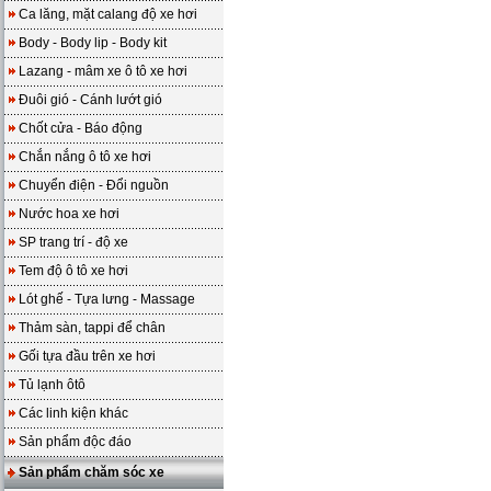
Ca lăng, mặt calang độ xe hơi
Body - Body lip - Body kit
Lazang - mâm xe ô tô xe hơi
Đuôi gió - Cánh lướt gió
Chốt cửa - Báo động
Chắn nắng ô tô xe hơi
Chuyển điện - Đổi nguồn
Nước hoa xe hơi
SP trang trí - độ xe
Tem độ ô tô xe hơi
Lót ghế - Tựa lưng - Massage
Thảm sàn, tappi để chân
Gối tựa đầu trên xe hơi
Tủ lạnh ôtô
Các linh kiện khác
Sản phẩm độc đáo
Sản phẩm chăm sóc xe