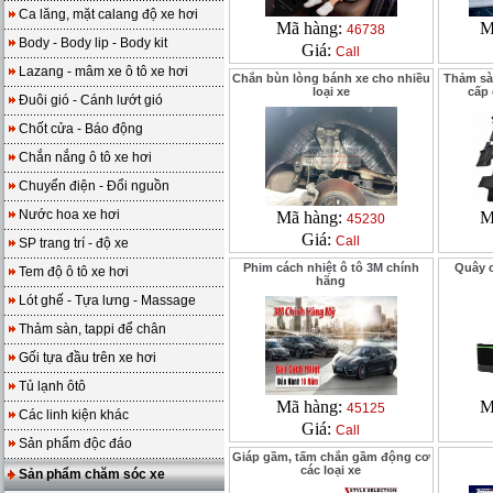
Ca lăng, mặt calang độ xe hơi
Mã hàng:
M
46738
Body - Body lip - Body kit
Giá:
Call
Lazang - mâm xe ô tô xe hơi
Chắn bùn lòng bánh xe cho nhiều
Thảm sà
loại xe
cấp
Đuôi gió - Cánh lướt gió
Chốt cửa - Báo động
Chắn nắng ô tô xe hơi
Chuyển điện - Đổi nguồn
Nước hoa xe hơi
Mã hàng:
M
45230
Giá:
Call
SP trang trí - độ xe
Phim cách nhiệt ô tô 3M chính
Quây c
Tem độ ô tô xe hơi
hãng
Lót ghế - Tựa lưng - Massage
Thảm sàn, tappi để chân
Gối tựa đầu trên xe hơi
Tủ lạnh ôtô
Mã hàng:
M
45125
Các linh kiện khác
Giá:
Call
Sản phẩm độc đáo
Giáp gầm, tấm chắn gầm động cơ
các loại xe
Sản phẩm chăm sóc xe