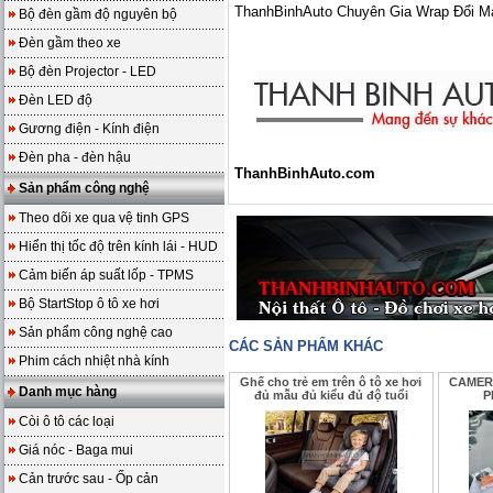
ThanhBinhAuto Chuyên Gia Wrap Đổi M
Bộ đèn gầm độ nguyên bộ
Đèn gầm theo xe
Bộ đèn Projector - LED
Đèn LED độ
Gương điện - Kính điện
Đèn pha - đèn hậu
ThanhBinhAuto.com
Sản phẩm công nghệ
Theo dõi xe qua vệ tinh GPS
Hiển thị tốc độ trên kính lái - HUD
Cảm biến áp suất lốp - TPMS
Bộ StartStop ô tô xe hơi
Sản phẩm công nghệ cao
CÁC SẢN PHẨM KHÁC
Phim cách nhiệt nhà kính
Ghế cho trẻ em trên ô tô xe hơi
CAMERA
Danh mục hàng
đủ mẫu đủ kiểu đủ độ tuổi
P
Còi ô tô các loại
Giá nóc - Baga mui
Cản trước sau - Ốp cản