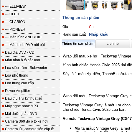
--- ELLIVIEW
--- OLED
Thông tin sản phẩm
--- CLARION
Giá
Call
--- PIONEER
Nhập khẩu
Hãng sản xuất
--- Màn hình ANDROID
Thông tin sản phẩm
Liên hệ
--- Màn hình DVD nổi bật
Đầu đĩa DVD - CD
Wrap đổi màu xe hơi, Teckwrap Vintage
Màn hình ô tô các loại
Hình ảnh chiếc Honda Civic 2025 đại di
Loa siêu trầm - Subwoofer
Đây là 1 màu đại diện, ThanhBinhAuto 
Loa phổ thông
-----------
Loa trung cao cấp
Power Amplifier
Wrap đổi màu, Teckwrap Vintage Grey
Đầu thu Tivi kỹ thuật số
Teckwrap Vintage Grey là một lựa chọn
Máy nghe nhạc MP3
cho chiếc Honda Civic 2025 của bạn.
Mặt dưỡng lắp DVD
Về màu Teckwrap Vintage Grey (CG47
Camera 360 độ ô tô xe hơi
Mô tả màu:
Vintage Grey là một
Camera lùi, camera tiến cập lề