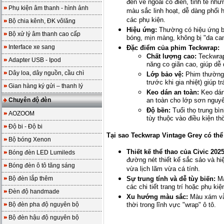
đến vẻ ngoài cổ điển, tinh tế nh
Phụ kiện âm thanh - hình ảnh
màu sắc linh hoạt, dễ dàng phối 
các phụ kiện.
Bộ chia kênh, ĐK vôlăng
Hiệu ứng:
Thường có hiệu ứng b
Bộ xử lý âm thanh cao cấp
bóng, mịn màng, không bị "da cam
Interface xe sang
Đặc điểm của phim Teckwrap:
Chất lượng cao:
Teckwrap 
Adapter USB - Ipod
năng co giãn cao, giúp dễ
Dây loa, dây nguồn, cầu chì
Lớp bảo vệ:
Phim thường 
trước khi gia nhiệt) giúp t
Gian hàng ký gửi – thanh lý
Keo dán an toàn:
Keo dán 
Chuyên độ đèn
an toàn cho lớp sơn nguyê
Độ bền:
Tuổi thọ trung bìn
AOZOOM
tùy thuộc vào điều kiện th
Độ bi - Độ bi
Tại sao Teckwrap Vintage Grey có thể
Bộ bóng Xenon
Thiết kế thể thao của Civic 2025
Bóng đèn LED Lumileds
đường nét thiết kế sắc sảo và h
Bóng đèn ô tô tăng sáng
vừa lịch lãm vừa cá tính.
Bộ đèn lắp thêm
Sự trung tính và dễ tùy biến:
Mà
các chi tiết trang trí hoặc phụ k
Đèn độ handmade
Xu hướng màu sắc:
Màu xám vẫn
Bộ đèn pha độ nguyên bộ
thời trong lĩnh vực "wrap" ô tô.
Bộ đèn hậu độ nguyên bộ