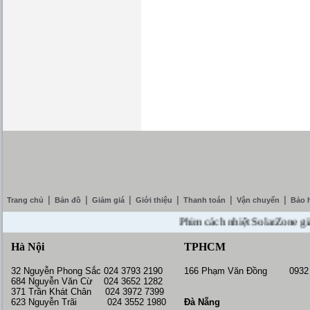
|
|
|
|
|
|
Trang chủ
Bản đồ
Giảm giá
Giới thiệu
Thanh toán
Vận chuyển
Bảo 
Phim cách nhiệt SolarZone giảm gi
Hà Nội
TPHCM
32 Nguyễn Phong Sắc 024 3793 2190
166 Phạm Văn Đồng 0932 
684 Nguyễn Văn Cừ 024 3652 1282
371 Trần Khát Chân 024 3972 7399
623 Nguyễn Trãi 024 3552 1980
Đà Nẵng