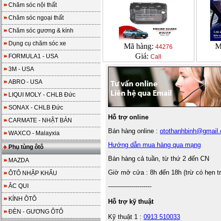
Chăm sóc nội thất
Chăm sóc ngoại thất
Chăm sóc gương & kính
Dụng cụ chăm sóc xe
Mã hàng:
M
44276
Giá:
FORMULA1 - USA
Call
3M - USA
ABRO - USA
LIQUI MOLY - CHLB Đức
SONAX - CHLB Đức
Hỗ trợ online
CARMATE - NHẬT BẢN
Bán hàng online :
otothanhbinh@gmail
WAXCO - Malayxia
Hướng dẫn mua hàng qua mạng
Phụ tùng ôtô
Bán hàng cả tuần, từ thứ 2 đến CN
MAZDA
Giờ mở cửa : 8h đến 18h (trừ có hẹn t
ÔTÔ NHẬP KHẨU
ẮC QUI
----------------------
KÍNH ÔTÔ
Hỗ trợ kỹ thuật
ĐÈN - GƯƠNG ÔTÔ
Kỹ thuật 1 :
0913 510033