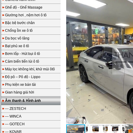
Ghế độ - Ghế Massage
Giường hơi , nệm hơi ô tô
Bậc bệ bước chân
Chống ồn xe ô tô
Da bọc vô lăng
Bạt phủ xe ô tô
Bơm lốp - Hút bụi ô tô
Cảm biến tiến lùi ô tô
Máy lọc không khí, khử mùi ôtô
Độ pô – Pô độ - Lippo
Phụ kiện xe bán tải
Gian hàng giá hời
Âm thanh & Hình ảnh
--- ZESTECH
--- WINCA
--- GOTECH
--- KOVAR