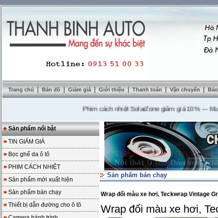
|
|
|
|
|
|
Trang chủ
Bản đồ
Giảm giá
Giới thiệu
Thanh toán
Vận chuyển
Bảo
Phim cách nhiệt SolarZone giảm giá 10%
---
Mua DVD 
Sản phẩm nổi bật
TIN GIẢM GIÁ
Bọc ghế da ô tô
PHIM CÁCH NHIỆT
Sản phẩm bán chạy
Sản phẩm mới xuất hiện
Sản phẩm bán chạy
Wrap đổi màu xe hơi, Teckwrap Vintage Gr
Thiết bị dẫn đường cho ô tô
Wrap đổi màu xe hơi, Te
Camera hành trình