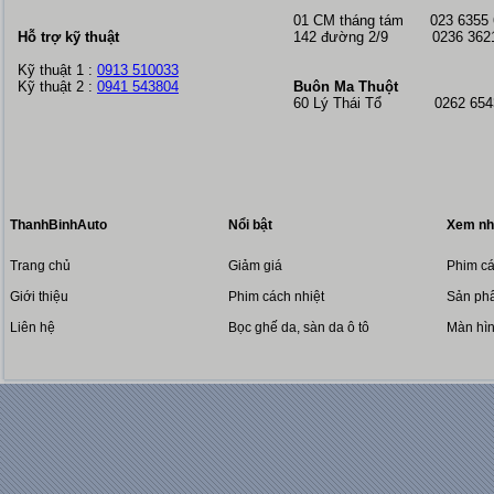
01 CM tháng tám
023 6355
Hỗ trợ kỹ thuật
142 đường 2/9 0236 362
Kỹ thuật 1 :
0913 510033
Kỹ thuật 2 :
0941 543804
Buôn Ma Thuột
60 Lý Thái Tổ 0262 6543
ThanhBinhAuto
Nổi bật
Xem nh
Trang chủ
Giảm giá
Phim cá
Giới thiệu
Phim cách nhiệt
Sản phẩ
Liên hệ
Bọc ghế da, sàn da ô tô
Màn hì