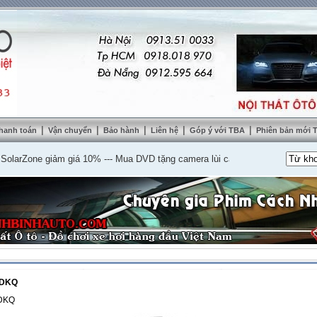
|
|
|
|
|
hanh toán
Vận chuyển
Bảo hành
Liên hệ
Góp ý với TBA
Phiên bản mới
Zone giảm giá 10%
---
Mua DVD tặng camera lùi cao cấp
---
Lắp nệm ghế da t
1DKQ
DKQ