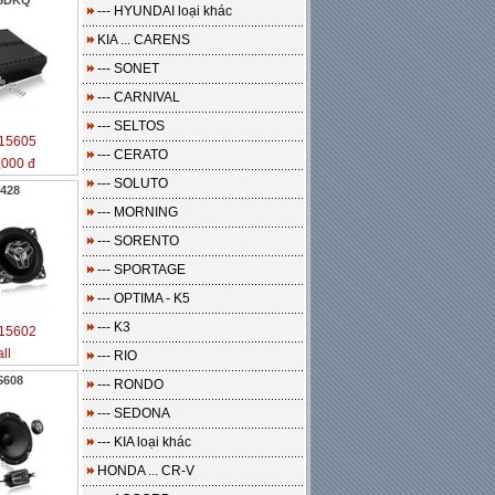
05DKQ
--- HYUNDAI loại khác
KIA ... CARENS
--- SONET
--- CARNIVAL
--- SELTOS
15605
--- CERATO
,000 đ
--- SOLUTO
428
--- MORNING
--- SORENTO
--- SPORTAGE
--- OPTIMA - K5
--- K3
15602
ll
--- RIO
S608
--- RONDO
--- SEDONA
--- KIA loại khác
HONDA ... CR-V