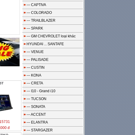
--- CAPTIVA
--- COLORADO
--- TRAILBLAZER
--- SPARK
--- GM CHEVROLET loại khác
HYUNDAI ... SANTAFE
--- VENUE
--- PALISADE
--- CUSTIN
--- KONA
--- CRETA
BT
--- I10 - Grand i10
--- TUCSON
--- SONATA
--- ACCENT
15731
--- ELANTRA
,000 đ
--- STARGAZER