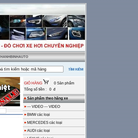
 THANHBINHAUTO
hật tặng sàn da
---
Miễn phí 100% công lắp đặt
GIỎ HÀNG
0 Sản phẩm
Tổng số tiền : 0 đ
Sản phẩm theo hãng xe
--- VIDEO --- VIDEO
BMW các loại
MERCEDES các loại
AUDI các loại