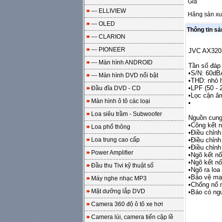
Giá
--- ELLIVIEW
Hãng sản xu
--- OLED
Thông tin s
--- CLARION
--- PIONEER
JVC AX32
--- Màn hình ANDROID
Tần số đáp 
•S/N: 60dB
--- Màn hình DVD nổi bật
•THD: nhỏ 
•LPF (50 - 
Đầu đĩa DVD - CD
•Lọc cận â
Màn hình ô tô các loại
•
Loa siêu trầm - Subwoofer
Nguồn cun
•Công kết 
Loa phổ thông
•Điều chỉnh
Loa trung cao cấp
•Điều chỉnh
•Điều chỉnh
Power Amplifier
•Ngõ kết n
•Ngõ kết n
Đầu thu Tivi kỹ thuật số
•Ngõ ra loa
•Bảo vệ mạc
Máy nghe nhạc MP3
•Chống nổ 
Mặt dưỡng lắp DVD
•Báo có ng
Camera 360 độ ô tô xe hơi
Camera lùi, camera tiến cập lề