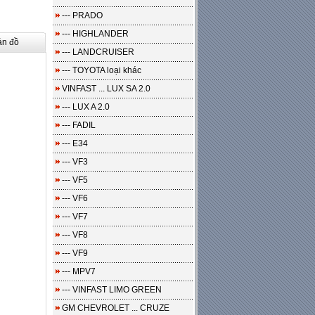
--- PRADO
--- HIGHLANDER
ản đồ
--- LANDCRUISER
--- TOYOTA loại khác
VINFAST ... LUX SA 2.0
--- LUX A 2.0
--- FADIL
--- E34
--- VF3
--- VF5
--- VF6
--- VF7
--- VF8
--- VF9
--- MPV7
--- VINFAST LIMO GREEN
GM CHEVROLET ... CRUZE