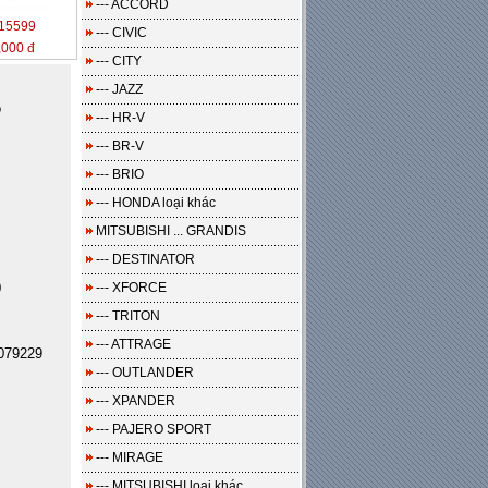
--- ACCORD
15599
--- CIVIC
,000 đ
--- CITY
--- JAZZ
o
--- HR-V
--- BR-V
--- BRIO
--- HONDA loại khác
MITSUBISHI ... GRANDIS
--- DESTINATOR
0
--- XFORCE
--- TRITON
--- ATTRAGE
079229
--- OUTLANDER
--- XPANDER
--- PAJERO SPORT
--- MIRAGE
--- MITSUBISHI loại khác