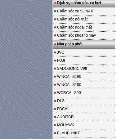
Dịch vụ chăm sóc xe hơi
Chăm sóc xe SONAX
Chăm sóc nội thất
Chăm sóc ngoại thất
Chăm sóc khoang máy
Nhà phân phối
JVC
FUJI
SADOSONIC V99
WINCA - S160
WINCA - S100
WORCA - S90
DLS
FOCAL
AUDITOR
MOHAWK
BLAUPUNKT