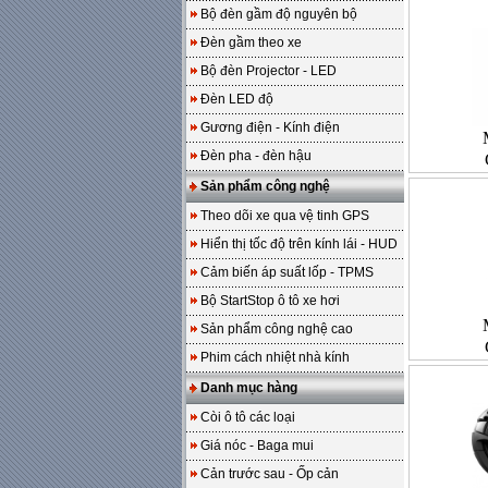
Bộ đèn gầm độ nguyên bộ
Đèn gầm theo xe
Bộ đèn Projector - LED
Đèn LED độ
Gương điện - Kính điện
Đèn pha - đèn hậu
Sản phẩm công nghệ
Theo dõi xe qua vệ tinh GPS
Hiển thị tốc độ trên kính lái - HUD
Cảm biến áp suất lốp - TPMS
Bộ StartStop ô tô xe hơi
Sản phẩm công nghệ cao
Phim cách nhiệt nhà kính
Danh mục hàng
Còi ô tô các loại
Giá nóc - Baga mui
Cản trước sau - Ốp cản