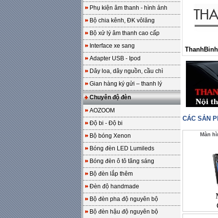
Phụ kiện âm thanh - hình ảnh
Bộ chia kênh, ĐK vôlăng
Bộ xử lý âm thanh cao cấp
Interface xe sang
ThanhBinh
Adapter USB - Ipod
Dây loa, dây nguồn, cầu chì
Gian hàng ký gửi – thanh lý
Chuyên độ đèn
AOZOOM
CÁC SẢN 
Độ bi - Độ bi
Màn h
Bộ bóng Xenon
Bóng đèn LED Lumileds
Bóng đèn ô tô tăng sáng
Bộ đèn lắp thêm
Đèn độ handmade
Bộ đèn pha độ nguyên bộ
Bộ đèn hậu độ nguyên bộ