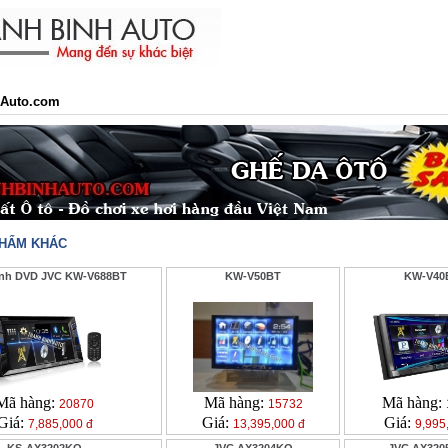
Auto.com
PHẨM KHÁC
ình DVD JVC KW-V688BT
KW-V50BT
KW-V40
Mã hàng:
Mã hàng:
Mã hàng:
20870
15732
Giá:
Giá:
Giá:
7,885,000 đ
13,395,000 đ
9,995