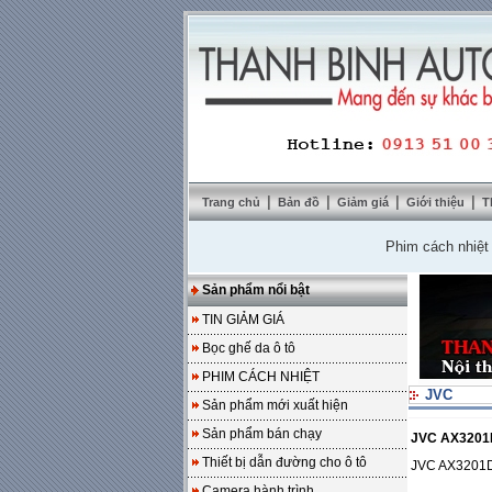
|
|
|
|
Trang chủ
Bản đồ
Giảm giá
Giới thiệu
T
Phim cách nhiệt Solar
Sản phẩm nổi bật
TIN GIẢM GIÁ
Bọc ghế da ô tô
PHIM CÁCH NHIỆT
JVC
Sản phẩm mới xuất hiện
Sản phẩm bán chạy
JVC AX320
Thiết bị dẫn đường cho ô tô
JVC AX3201
Camera hành trình