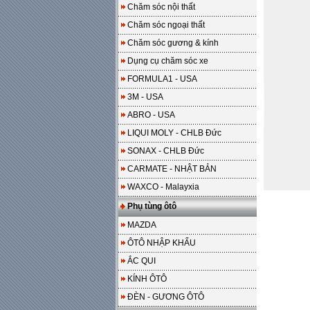
Chăm sóc nội thất
Chăm sóc ngoại thất
Chăm sóc gương & kính
Dụng cụ chăm sóc xe
FORMULA1 - USA
3M - USA
ABRO - USA
LIQUI MOLY - CHLB Đức
SONAX - CHLB Đức
CARMATE - NHẬT BẢN
WAXCO - Malayxia
Phụ tùng ôtô
MAZDA
ÔTÔ NHẬP KHẨU
ẮC QUI
KÍNH ÔTÔ
ĐÈN - GƯƠNG ÔTÔ