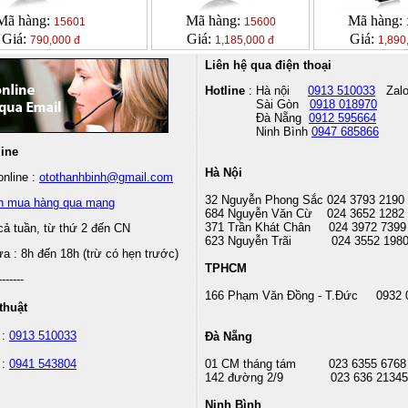
Mã hàng:
Mã hàng:
Mã hàng:
15601
15600
Giá:
Giá:
Giá:
790,000 đ
1,185,000 đ
1,890
Liên hệ qua điện thoại
Hotline
: Hà nội
0913 510033
Zal
Sài Gòn
0918 018970
Đà Nẵng
0912 595664
Ninh Bình
0947 685866
line
Hà Nội
nline :
otothanhbinh@gmail.com
32 Nguyễn Phong Sắc 024 3793 2190
n mua hàng qua mạng
684 Nguyễn Văn Cừ 024 3652 1282
371 Trần Khát Chân 024 3972 7399
cả tuần, từ thứ 2 đến CN
623 Nguyễn Trãi 024 3552 198
 : 8h đến 18h (trừ có hẹn trước)
TPHCM
-------
166 Phạm Văn Đồng - T.Đức 0932 
thuật
 :
0913 510033
Đà Nẵng
 :
0941 543804
01 CM tháng tám
023 6355 6768
142 đường 2/9 023 636 21345
Ninh Bình