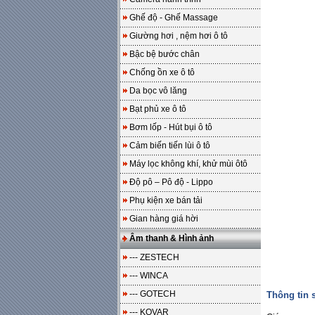
Ghế độ - Ghế Massage
Giường hơi , nệm hơi ô tô
Bậc bệ bước chân
Chống ồn xe ô tô
Da bọc vô lăng
Bạt phủ xe ô tô
Bơm lốp - Hút bụi ô tô
Cảm biến tiến lùi ô tô
Máy lọc không khí, khử mùi ôtô
Độ pô – Pô độ - Lippo
Phụ kiện xe bán tải
Gian hàng giá hời
Âm thanh & Hình ảnh
--- ZESTECH
--- WINCA
--- GOTECH
Thông tin
--- KOVAR