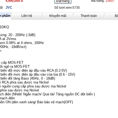
4,990,000 đ
Mã hàng:
15607
JVC
ất
Số lượt xem:5735
ản phẩm
Liên hệ
Khuyến mãi
Thanh toán
B
01DKQ
ứng: 20 - 200Hz (-3dB)
A at 2Vrms
hơn 0.08% at 4 ohms, 100Hz
200Hz, -18dB/oct)
m
g cấp MOS-FET
nối ngõ ra MOS-FET
 biến đổi mức điện áp đầu vào RCA (0.2-5V)
 biến đổi mức điện áp đầu vào của loa (0.6 - 15V)
 biến đổi tăng Bass (45Hz, 0 - 18dB)
ối RCA phía sau được mạ Nickel
ối nguồn cung cấp phía sau được mạ Nickel
 phía sau được mạ Nickel
h điện (Nhiệt/ Ngắn mạch/ Quá tải/ Tăng nguồn DC đột biến )
mạch điện
uồn ON (đèn xanh sáng/ Báo bảo vệ mạch(OFF)