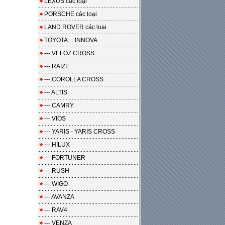
LEXUS các loại
PORSCHE các loại
LAND ROVER các loại
TOYOTA ... INNOVA
--- VELOZ CROSS
--- RAIZE
--- COROLLA CROSS
--- ALTIS
--- CAMRY
--- VIOS
--- YARIS - YARIS CROSS
--- HILUX
--- FORTUNER
--- RUSH
--- WIGO
--- AVANZA
--- RAV4
--- VENZA