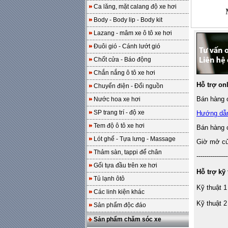
Ca lăng, mặt calang độ xe hơi
Body - Body lip - Body kit
Lazang - mâm xe ô tô xe hơi
Đuôi gió - Cánh lướt gió
Chốt cửa - Báo động
Chắn nắng ô tô xe hơi
Hỗ trợ on
Chuyển điện - Đổi nguồn
Bán hàng o
Nước hoa xe hơi
SP trang trí - độ xe
Hướng dẫ
Tem độ ô tô xe hơi
Bán hàng 
Lót ghế - Tựa lưng - Massage
Giờ mở cửa
Thảm sàn, tappi để chân
---------------
Gối tựa đầu trên xe hơi
Hỗ trợ kỹ 
Tủ lạnh ôtô
Kỹ thuật 1
Các linh kiện khác
Kỹ thuật 2
Sản phẩm độc đáo
Sản phẩm chăm sóc xe