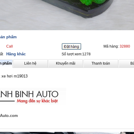
 sản phẩm
Call
Mã hàng:
32880
Hãng khác
ất
Số lượt xem:1278
ản phẩm
Liên hệ
Khuyến mãi
Thanh toán
B
t xe hơi m19013
Auto.com