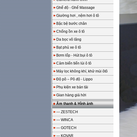
Ghế độ - Ghế Massage
Giường hơi , nệm hơi ô tô
Bậc bệ bước chân
Chống ồn xe ô tô
Da bọc vô lăng
Bạt phủ xe ô tô
Bơm lốp - Hút bụi ô tô
Cảm biến tiến lùi ô tô
Máy lọc không khí, khử mùi ôtô
Độ pô – Pô độ - Lippo
Phụ kiện xe bán tải
Gian hàng giá hời
Âm thanh & Hình ảnh
--- ZESTECH
--- WINCA
--- GOTECH
--- KOVAR