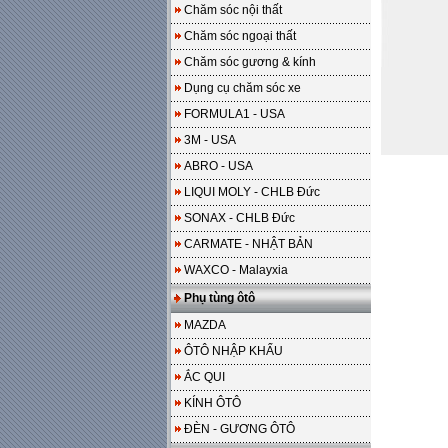
Chăm sóc nội thất
Chăm sóc ngoại thất
Chăm sóc gương & kính
Dụng cụ chăm sóc xe
FORMULA1 - USA
3M - USA
ABRO - USA
LIQUI MOLY - CHLB Đức
SONAX - CHLB Đức
CARMATE - NHẬT BẢN
WAXCO - Malayxia
Phụ tùng ôtô
MAZDA
ÔTÔ NHẬP KHẨU
ẮC QUI
KÍNH ÔTÔ
ĐÈN - GƯƠNG ÔTÔ