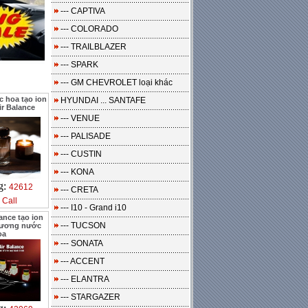
--- CAPTIVA
--- COLORADO
--- TRAILBLAZER
--- SPARK
--- GM CHEVROLET loại khác
 hoa tạo ion
HYUNDAI ... SANTAFE
r Balance
--- VENUE
--- PALISADE
--- CUSTIN
--- KONA
g:
42612
--- CRETA
:
Call
--- I10 - Grand i10
ance tạo ion
--- TUCSON
hương nước
oa
--- SONATA
--- ACCENT
--- ELANTRA
--- STARGAZER