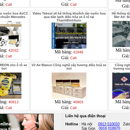
Mã hàn
iá:
Giá:
Call
Call
Giá
án nước hoa AirCC
Video Tebool s6 hệ thống khuếch tán nước hoa
Hệ thống t
 chuẩn Mercedes
qua dàn lạnh điều hòa xe ô tô tại
Mer Air- B
ThanhBinhAuto
àng:
Mã hàn
42032
Mã hàng:
41848
iá:
Giá
Call
Giá:
Call
REON cho ô tô xe
V2 Air Blance Công nghệ cấy hương điều hoà xe
Công ngh
hơi
hơi
hương của
àng:
Mã hàng:
Mã hàn
40913
40803
iá:
Giá:
Giá
Call
Call
Liên hệ qua điện thoại
Hotline
: Hà nội
0913 510033
Zal
Sài Gòn
0918 018970