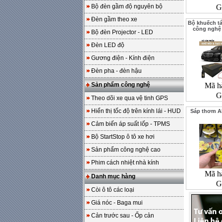
Bộ đèn gầm độ nguyên bộ
G
Đèn gầm theo xe
Bộ khuếch t
công nghệ
Bộ đèn Projector - LED
Đèn LED độ
Gương điện - Kính điện
Đèn pha - đèn hậu
Sản phẩm công nghệ
Mã h
G
Theo dõi xe qua vệ tinh GPS
Hiển thị tốc độ trên kính lái - HUD
Sáp thơm A
Cảm biến áp suất lốp - TPMS
Bộ StartStop ô tô xe hơi
Sản phẩm công nghệ cao
Phim cách nhiệt nhà kính
Mã h
Danh mục hàng
G
Còi ô tô các loại
Giá nóc - Baga mui
Cản trước sau - Ốp cản