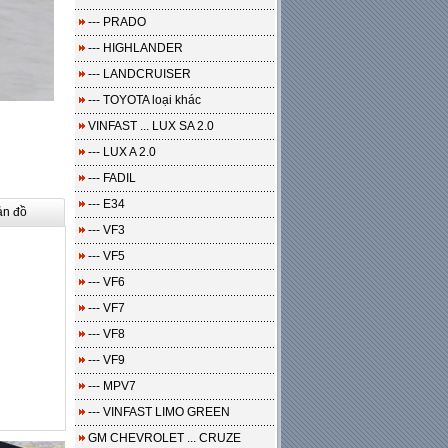
--- PRADO
--- HIGHLANDER
--- LANDCRUISER
--- TOYOTA loại khác
VINFAST ... LUX SA 2.0
--- LUX A 2.0
--- FADIL
--- E34
ản đồ
--- VF3
--- VF5
--- VF6
--- VF7
--- VF8
--- VF9
--- MPV7
--- VINFAST LIMO GREEN
GM CHEVROLET ... CRUZE