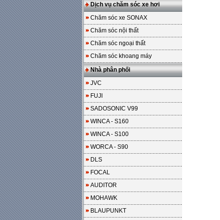
Dịch vụ chăm sóc xe hơi
Chăm sóc xe SONAX
Chăm sóc nội thất
Chăm sóc ngoại thất
Chăm sóc khoang máy
Nhà phân phối
JVC
FUJI
SADOSONIC V99
WINCA - S160
WINCA - S100
WORCA - S90
DLS
FOCAL
AUDITOR
MOHAWK
BLAUPUNKT