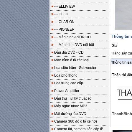
--- ELLIVIEW
--- OLED
--- CLARION
--- PIONEER
Thông tin
--- Màn hình ANDROID
--- Màn hình DVD nổi bật
Giá
Đầu đĩa DVD - CD
Hãng sản xu
Màn hình ô tô các loại
Thông tin s
Loa siêu trầm - Subwoofer
Thần tài đặ
Loa phổ thông
Loa trung cao cấp
Power Amplifier
Đầu thu Tivi kỹ thuật số
Máy nghe nhạc MP3
Mặt dưỡng lắp DVD
ThanhBinh
Camera 360 độ ô tô xe hơi
Camera lùi, camera tiến cập lề