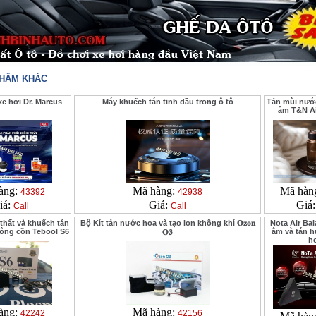
PHẨM KHÁC
e hơi Dr. Marcus
Máy khuếch tán tinh dầu trong ô tô
Tản mùi nước
âm T&N Ai
àng:
Mã hàng:
Mã hàn
43392
42938
iá:
Giá:
Giá
Call
Call
thất và khuếch tán
Bộ Kít tản nước hoa và tạo ion không khí 𝐎𝐳𝐨𝐧
Nota Air Bal
ông cồn Tebool S6
âm và tán 
𝐎𝟑
h
àng:
Mã hàng:
42242
42156