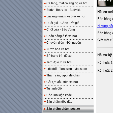
Ca lăng, mặt calang độ xe hơi
Body - Body lip - Body kit
Hỗ trợ on
Lazang - mâm xe ô tô xe hơi
Bán hàng o
Đuôi gió - Cánh lướt gió
Hướng dẫ
Chốt cửa - Báo động
Bán hàng 
Chắn nắng ô tô xe hơi
Giờ mở cửa
Chuyển điện - Đổi nguồn
---------------
Nước hoa xe hơi
Hỗ trợ kỹ 
SP trang trí - độ xe
Tem độ ô tô xe hơi
Kỹ thuật 1
Lót ghế - Tựa lưng - Massage
Kỹ thuật 2
Thảm sàn, tappi để chân
Gối tựa đầu trên xe hơi
Tủ lạnh ôtô
Các linh kiện khác
Sản phẩm độc đáo
Sản phẩm chăm sóc xe