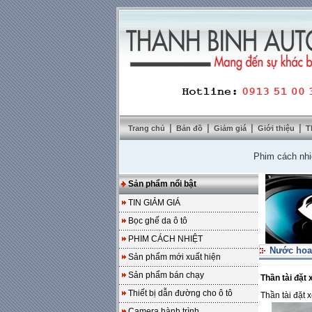
|
|
|
|
Trang chủ
Bản đồ
Giảm giá
Giới thiệu
T
Phim cách nhiệt Sola
Sản phẩm nổi bật
TIN GIẢM GIÁ
Bọc ghế da ô tô
PHIM CÁCH NHIỆT
Nước hoa
Sản phẩm mới xuất hiện
Sản phẩm bán chạy
Thần tài đặt
Thiết bị dẫn đường cho ô tô
Thần tài đặt
Camera hành trình