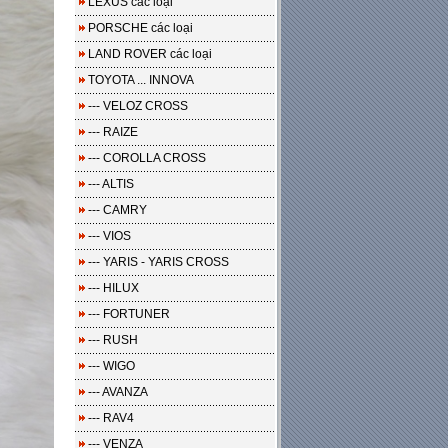
LEXUS các loại
PORSCHE các loại
LAND ROVER các loại
TOYOTA ... INNOVA
--- VELOZ CROSS
--- RAIZE
--- COROLLA CROSS
--- ALTIS
--- CAMRY
--- VIOS
--- YARIS - YARIS CROSS
--- HILUX
--- FORTUNER
--- RUSH
--- WIGO
--- AVANZA
--- RAV4
--- VENZA