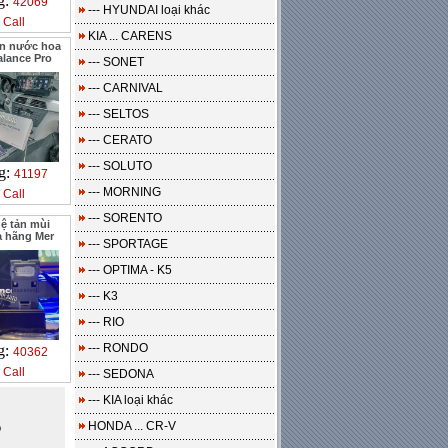
g:
42069
--- HYUNDAI loại khác
:
Call
KIA ... CARENS
án nước hoa
alance Pro
--- SONET
--- CARNIVAL
--- SELTOS
--- CERATO
--- SOLUTO
g:
41197
:
--- MORNING
Call
--- SORENTO
ệ tản mùi
 hãng Mer
--- SPORTAGE
--- OPTIMA - K5
--- K3
--- RIO
--- RONDO
g:
40362
:
Call
--- SEDONA
--- KIA loại khác
HONDA ... CR-V
o