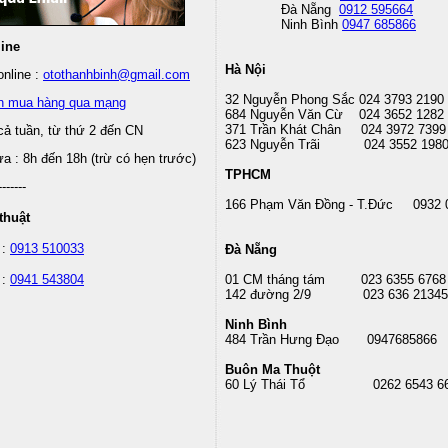
Đà Nẵng
0912 595664
Ninh Bình
0947 685866
line
Hà Nội
nline :
otothanhbinh@gmail.com
32 Nguyễn Phong Sắc 024 3793 2190
n mua hàng qua mạng
684 Nguyễn Văn Cừ 024 3652 1282
371 Trần Khát Chân 024 3972 7399
cả tuần, từ thứ 2 đến CN
623 Nguyễn Trãi 024 3552 198
 : 8h đến 18h (trừ có hẹn trước)
TPHCM
-------
166 Phạm Văn Đồng - T.Đức 0932 
thuật
 :
0913 510033
Đà Nẵng
 :
0941 543804
01 CM tháng tám
023 6355 6768
142 đường 2/9 023 636 21345
Ninh Bình
484 Trần Hưng Đạo 0947685866
Buôn Ma Thuột
60 Lý Thái Tổ
0262 6543 6