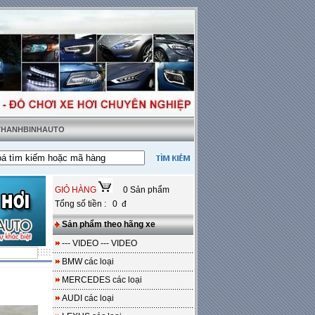
 THANHBINHAUTO
hật tặng sàn da
---
Miễn phí 100% công lắp đặt
GIỎ HÀNG
0 Sản phẩm
Tổng số tiền : 0 đ
Sản phẩm theo hãng xe
--- VIDEO --- VIDEO
BMW các loại
MERCEDES các loại
AUDI các loại