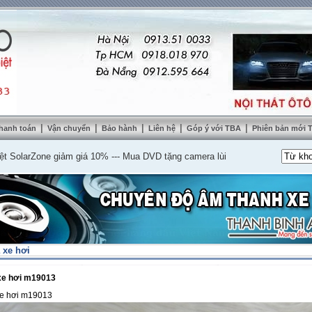
|
|
|
|
|
hanh toán
Vận chuyển
Bảo hành
Liên hệ
Góp ý với TBA
Phiên bản mới
rZone giảm giá 10%
---
Mua DVD tặng camera lùi cao cấp
---
Lắp nệm ghế da t
 xe hơi
 xe hơi m19013
 xe hơi m19013