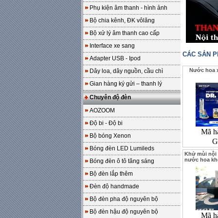
Phụ kiện âm thanh - hình ảnh
Bộ chia kênh, ĐK vôlăng
Bộ xử lý âm thanh cao cấp
Interface xe sang
CÁC SẢN 
Adapter USB - Ipod
Nước hoa x
Dây loa, dây nguồn, cầu chì
Gian hàng ký gửi – thanh lý
Chuyên độ đèn
AOZOOM
Độ bi - Độ bi
Mã h
Bộ bóng Xenon
G
Bóng đèn LED Lumileds
Khử mùi nội 
nước hoa kh
Bóng đèn ô tô tăng sáng
Bộ đèn lắp thêm
Đèn độ handmade
Bộ đèn pha độ nguyên bộ
Bộ đèn hậu độ nguyên bộ
Mã h