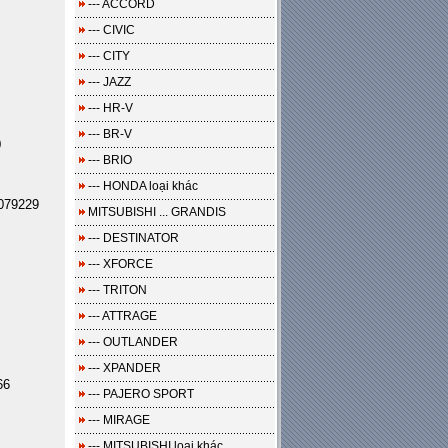
--- ACCORD
--- CIVIC
--- CITY
--- JAZZ
--- HR-V
--- BR-V
0
--- BRIO
--- HONDA loại khác
079229
MITSUBISHI ... GRANDIS
--- DESTINATOR
--- XFORCE
--- TRITON
--- ATTRAGE
--- OUTLANDER
--- XPANDER
66
--- PAJERO SPORT
--- MIRAGE
--- MITSUBISHI loại khác