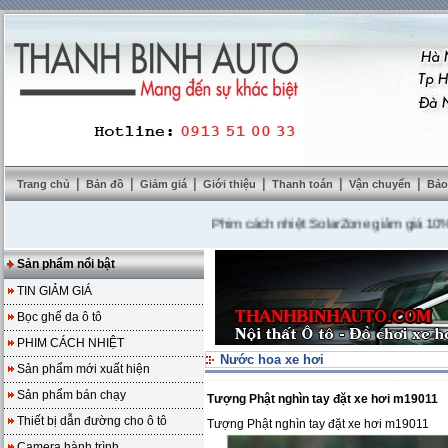
|
|
|
|
|
|
Trang chủ
Bản đồ
Giảm giá
Giới thiệu
Thanh toán
Vận chuyển
Bảo
Phim cách nhiệt SolarZone giảm giá 10%
---
M
Sản phẩm nổi bật
TIN GIẢM GIÁ
Bọc ghế da ô tô
PHIM CÁCH NHIỆT
Nước hoa xe hơi
Sản phẩm mới xuất hiện
Sản phẩm bán chạy
Tượng Phật nghìn tay đặt xe hơi m19011
Thiết bị dẫn đường cho ô tô
Tượng Phật nghìn tay đặt xe hơi m19011
Camera hành trình