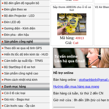
Bộ đèn gầm độ nguyên bộ
Sáp thơm AREON cho ô tô xe
V2 Air Bla
Đèn gầm theo xe
hơi
Bộ đèn Projector - LED
Đèn LED độ
Gương điện - Kính điện
Đèn pha - đèn hậu
Mã hàng:
40913
Sản phẩm công nghệ
Giá:
Call
Theo dõi xe qua vệ tinh GPS
Hiển thị tốc độ trên kính lái - HUD
Cảm biến áp suất lốp - TPMS
Bộ StartStop ô tô xe hơi
Hỗ trợ online
Sản phẩm công nghệ cao
Bán hàng online :
otothanhbinh@gmail
Phim cách nhiệt nhà kính
Hướng dẫn mua hàng qua mạng
Danh mục hàng
Còi ô tô các loại
Bán hàng cả tuần, từ thứ 2 đến CN
Giá nóc - Baga mui
Giờ mở cửa : 8h đến 18h (trừ có hẹn t
Cản trước sau - Ốp cản
----------------------