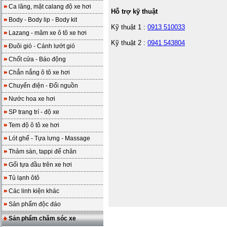
Ca lăng, mặt calang độ xe hơi
Hỗ trợ kỹ thuật
Body - Body lip - Body kit
Kỹ thuật 1 :
0913 510033
Lazang - mâm xe ô tô xe hơi
Kỹ thuật 2 :
0941 543804
Đuôi gió - Cánh lướt gió
Chốt cửa - Báo động
Chắn nắng ô tô xe hơi
Chuyển điện - Đổi nguồn
Nước hoa xe hơi
SP trang trí - độ xe
Tem độ ô tô xe hơi
Lót ghế - Tựa lưng - Massage
Thảm sàn, tappi để chân
Gối tựa đầu trên xe hơi
Tủ lạnh ôtô
Các linh kiện khác
Sản phẩm độc đáo
Sản phẩm chăm sóc xe