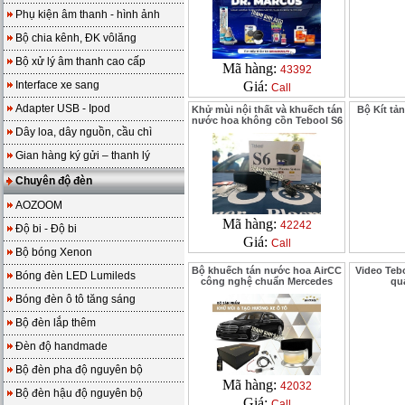
Phụ kiện âm thanh - hình ảnh
Bộ chia kênh, ĐK vôlăng
Bộ xử lý âm thanh cao cấp
Mã hàng:
43392
Interface xe sang
Giá:
Call
Adapter USB - Ipod
Khử mùi nội thất và khuếch tán
Bộ Kít tản
nước hoa không cồn Tebool S6
Dây loa, dây nguồn, cầu chì
Gian hàng ký gửi – thanh lý
Chuyên độ đèn
AOZOOM
Mã hàng:
42242
Độ bi - Độ bi
Giá:
Call
Bộ bóng Xenon
Bộ khuếch tán nước hoa AirCC
Video Teb
Bóng đèn LED Lumileds
công nghệ chuẩn Mercedes
qua
Bóng đèn ô tô tăng sáng
Bộ đèn lắp thêm
Đèn độ handmade
Bộ đèn pha độ nguyên bộ
Mã hàng:
42032
Bộ đèn hậu độ nguyên bộ
Giá:
Call