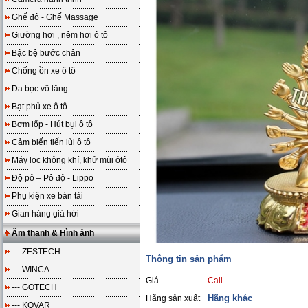
Ghế độ - Ghế Massage
Giường hơi , nệm hơi ô tô
Bậc bệ bước chân
Chống ồn xe ô tô
Da bọc vô lăng
Bạt phủ xe ô tô
Bơm lốp - Hút bụi ô tô
Cảm biến tiến lùi ô tô
Máy lọc không khí, khử mùi ôtô
Độ pô – Pô độ - Lippo
Phụ kiện xe bán tải
Gian hàng giá hời
Âm thanh & Hình ảnh
--- ZESTECH
Thông tin sản phẩm
--- WINCA
Giá
Call
--- GOTECH
Hãng khác
Hãng sản xuất
--- KOVAR