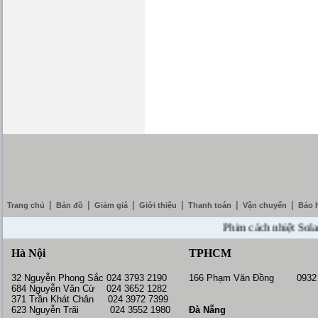
|
|
|
|
|
|
Trang chủ
Bản đồ
Giảm giá
Giới thiệu
Thanh toán
Vận chuyển
Bảo 
Phim cách nhiệt SolarZone
Hà Nội
TPHCM
32 Nguyễn Phong Sắc 024 3793 2190
166 Phạm Văn Đồng 0932 
684 Nguyễn Văn Cừ 024 3652 1282
371 Trần Khát Chân 024 3972 7399
623 Nguyễn Trãi 024 3552 1980
Đà Nẵng