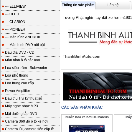
Thông tin sản phẩm
Liên hệ
--- ELLIVIEW
--- OLED
Tượng Phật nghìn tay đặt xe hơi m1901
--- CLARION
--- PIONEER
--- Màn hình ANDROID
--- Màn hình DVD nổi bật
Đầu đĩa DVD - CD
ThanhBinhAuto.com
Màn hình ô tô các loại
Loa siêu trầm - Subwoofer
Loa phổ thông
Loa trung cao cấp
Power Amplifier
Đầu thu Tivi kỹ thuật số
Máy nghe nhạc MP3
CÁC SẢN PHẨM KHÁC
Mặt dưỡng lắp DVD
Nước hoa xe hơi Dr. Marcus
Máy 
Camera 360 độ ô tô xe hơi
Camera lùi, camera tiến cập lề