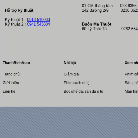
01 CM tháng tám
023 6355
Hỗ trợ kỹ thuật
142 đường 2/9 0236 362
Kỹ thuật 1 :
0913 510033
Kỹ thuật 2 :
0941 543804
Buôn Ma Thuột
60 Lý Thái Tổ 0262 6543
ThanhBinhAuto
Nổi bật
Xem nh
Trang chủ
Giảm giá
Phim cá
Giới thiệu
Phim cách nhiệt
Sản phẩ
Liên hệ
Bọc ghế da, sàn da ô tô
Màn hì