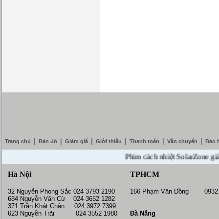
|
|
|
|
|
|
Trang chủ
Bản đồ
Giảm giá
Giới thiệu
Thanh toán
Vận chuyển
Bảo 
Phim cách nhiệt SolarZone giảm giá
Hà Nội
TPHCM
32 Nguyễn Phong Sắc 024 3793 2190
166 Phạm Văn Đồng 0932 
684 Nguyễn Văn Cừ 024 3652 1282
371 Trần Khát Chân 024 3972 7399
623 Nguyễn Trãi 024 3552 1980
Đà Nẵng