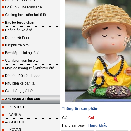
Ghế độ - Ghế Massage
Giường hơi , nệm hơi ô tô
Bậc bệ bước chân
Chống ồn xe ô tô
Da bọc vô lăng
Bạt phủ xe ô tô
Bơm lốp - Hút bụi ô tô
Cảm biến tiến lùi ô tô
Máy lọc không khí, khử mùi ôtô
Độ pô – Pô độ - Lippo
Phụ kiện xe bán tải
Gian hàng giá hời
Âm thanh & Hình ảnh
--- ZESTECH
Thông tin sản phẩm
--- WINCA
Giá
Call
--- GOTECH
Hãng khác
Hãng sản xuất
--- KOVAR