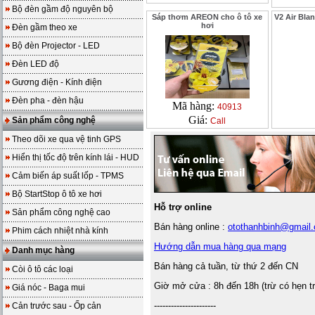
Bộ đèn gầm độ nguyên bộ
Sáp thơm AREON cho ô tô xe
V2 Air Bla
hơi
Đèn gầm theo xe
Bộ đèn Projector - LED
Đèn LED độ
Gương điện - Kính điện
Đèn pha - đèn hậu
Mã hàng:
40913
Giá:
Sản phẩm công nghệ
Call
Theo dõi xe qua vệ tinh GPS
Hiển thị tốc độ trên kính lái - HUD
Cảm biến áp suất lốp - TPMS
Bộ StartStop ô tô xe hơi
Hỗ trợ online
Sản phẩm công nghệ cao
Bán hàng online :
otothanhbinh@gmail
Phim cách nhiệt nhà kính
Hướng dẫn mua hàng qua mạng
Danh mục hàng
Bán hàng cả tuần, từ thứ 2 đến CN
Còi ô tô các loại
Giờ mở cửa : 8h đến 18h (trừ có hẹn t
Giá nóc - Baga mui
----------------------
Cản trước sau - Ốp cản