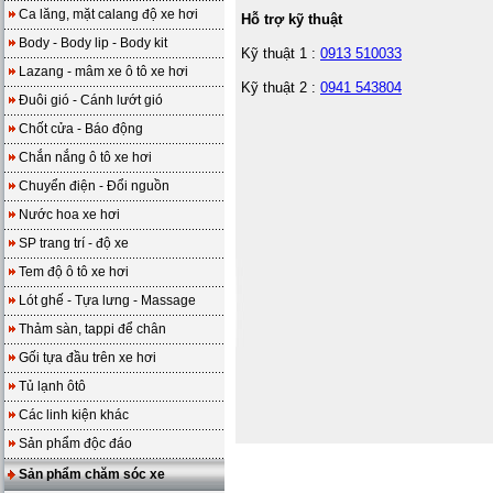
Ca lăng, mặt calang độ xe hơi
Hỗ trợ kỹ thuật
Body - Body lip - Body kit
Kỹ thuật 1 :
0913 510033
Lazang - mâm xe ô tô xe hơi
Kỹ thuật 2 :
0941 543804
Đuôi gió - Cánh lướt gió
Chốt cửa - Báo động
Chắn nắng ô tô xe hơi
Chuyển điện - Đổi nguồn
Nước hoa xe hơi
SP trang trí - độ xe
Tem độ ô tô xe hơi
Lót ghế - Tựa lưng - Massage
Thảm sàn, tappi để chân
Gối tựa đầu trên xe hơi
Tủ lạnh ôtô
Các linh kiện khác
Sản phẩm độc đáo
Sản phẩm chăm sóc xe