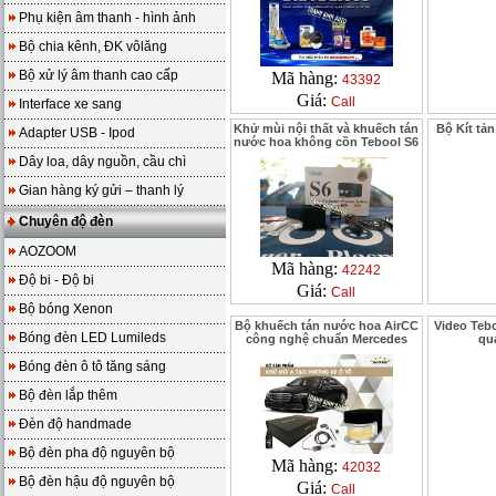
Phụ kiện âm thanh - hình ảnh
Bộ chia kênh, ĐK vôlăng
Bộ xử lý âm thanh cao cấp
Mã hàng:
43392
Giá:
Call
Interface xe sang
Khử mùi nội thất và khuếch tán
Bộ Kít tản
Adapter USB - Ipod
nước hoa không cồn Tebool S6
Dây loa, dây nguồn, cầu chì
Gian hàng ký gửi – thanh lý
Chuyên độ đèn
AOZOOM
Mã hàng:
42242
Độ bi - Độ bi
Giá:
Call
Bộ bóng Xenon
Bộ khuếch tán nước hoa AirCC
Video Teb
Bóng đèn LED Lumileds
công nghệ chuẩn Mercedes
qua
Bóng đèn ô tô tăng sáng
Bộ đèn lắp thêm
Đèn độ handmade
Bộ đèn pha độ nguyên bộ
Mã hàng:
42032
Bộ đèn hậu độ nguyên bộ
Giá:
Call