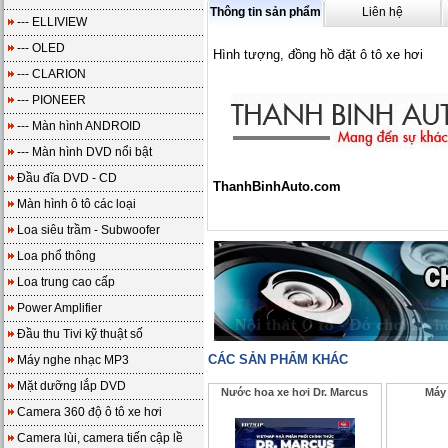
Thông tin sản phẩm
Liên hệ
--- ELLIVIEW
--- OLED
Hình tượng, đồng hồ đặt ô tô xe hơi
--- CLARION
--- PIONEER
--- Màn hình ANDROID
--- Màn hình DVD nổi bật
Đầu đĩa DVD - CD
ThanhBinhAuto.com
Màn hình ô tô các loại
Loa siêu trầm - Subwoofer
Loa phổ thông
Loa trung cao cấp
Power Amplifier
Đầu thu Tivi kỹ thuật số
CÁC SẢN PHẨM KHÁC
Máy nghe nhạc MP3
Mặt dưỡng lắp DVD
Nước hoa xe hơi Dr. Marcus
Máy 
Camera 360 độ ô tô xe hơi
Camera lùi, camera tiến cập lề