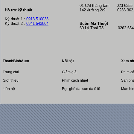
01 CM tháng tám
023 6355
Hỗ trợ kỹ thuật
142 đường 2/9 0236 362
Kỹ thuật 1 :
0913 510033
Kỹ thuật 2 :
0941 543804
Buôn Ma Thuột
60 Lý Thái Tổ 0262 6543
ThanhBinhAuto
Nổi bật
Xem nh
Trang chủ
Giảm giá
Phim cá
Giới thiệu
Phim cách nhiệt
Sản phẩ
Liên hệ
Bọc ghế da, sàn da ô tô
Màn hì