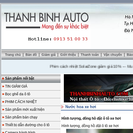
|
|
|
|
|
|
Trang chủ
Bản đồ
Giảm giá
Giới thiệu
Thanh toán
Vận chuyển
Bảo
Phim cách nhiệt SolarZone giảm giá 10%
---
Mua DVD 
Sản phẩm nổi bật
TIN GIẢM GIÁ
Bọc ghế da ô tô
PHIM CÁCH NHIỆT
Nước hoa xe hơi
Sản phẩm mới xuất hiện
Sản phẩm bán chạy
Hình tượng, đồng hồ đặt ô tô xe hơi
Thiết bị dẫn đường cho ô tô
Hình tượng, đồng hồ đặt ô tô xe hơi
Camera hành trình