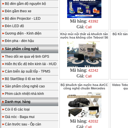
Bộ đèn gầm độ nguyên bộ
Đèn gầm theo xe
Bộ đèn Projector - LED
Mã hàng:
43392
Đèn LED độ
Giá:
Call
Gương điện - Kính điện
Khử mùi nội thất và khuếch tán
Bộ Kít tản
nước hoa không cồn Tebool S6
Đèn pha - đèn hậu
Sản phẩm công nghệ
Theo dõi xe qua vệ tinh GPS
Hiển thị tốc độ trên kính lái - HUD
Mã hàng:
42242
Cảm biến áp suất lốp - TPMS
Giá:
Call
Bộ StartStop ô tô xe hơi
Bộ khuếch tán nước hoa AirCC
Video Teb
Sản phẩm công nghệ cao
công nghệ chuẩn Mercedes
qua
Phim cách nhiệt nhà kính
Danh mục hàng
Còi ô tô các loại
Giá nóc - Baga mui
Mã hàng:
42032
Cản trước sau - Ốp cản
Giá:
Call