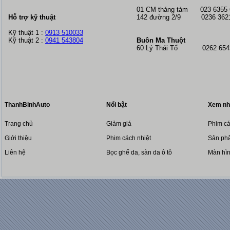
01 CM tháng tám
023 6355
Hỗ trợ kỹ thuật
142 đường 2/9 0236 362
Kỹ thuật 1 :
0913 510033
Kỹ thuật 2 :
0941 543804
Buôn Ma Thuột
60 Lý Thái Tổ 0262 6543
ThanhBinhAuto
Nổi bật
Xem nh
Trang chủ
Giảm giá
Phim cá
Giới thiệu
Phim cách nhiệt
Sản phẩ
Liên hệ
Bọc ghế da, sàn da ô tô
Màn hì