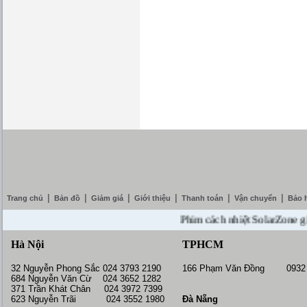
|
|
|
|
|
|
Trang chủ
Bản đồ
Giảm giá
Giới thiệu
Thanh toán
Vận chuyển
Bảo 
Phim cách nhiệt SolarZone giảm gi
Hà Nội
TPHCM
32 Nguyễn Phong Sắc 024 3793 2190
166 Phạm Văn Đồng 0932 
684 Nguyễn Văn Cừ 024 3652 1282
371 Trần Khát Chân 024 3972 7399
623 Nguyễn Trãi 024 3552 1980
Đà Nẵng