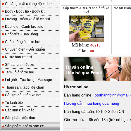
Ca lăng, mặt calang độ xe hơi
Sáp thơm AREON cho ô tô xe
V2 Air Bla
Body - Body lip - Body kit
hơi
Lazang - mâm xe ô tô xe hơi
Đuôi gió - Cánh lướt gió
Chốt cửa - Báo động
Chắn nắng ô tô xe hơi
Mã hàng:
40913
Chuyển điện - Đổi nguồn
Giá:
Call
Nước hoa xe hơi
SP trang trí - độ xe
Tem độ ô tô xe hơi
Lót ghế - Tựa lưng - Massage
Hỗ trợ online
Thảm sàn, tappi để chân
Gối tựa đầu trên xe hơi
Bán hàng online :
otothanhbinh@gmail
Tủ lạnh ôtô
Hướng dẫn mua hàng qua mạng
Các linh kiện khác
Bán hàng cả tuần, từ thứ 2 đến CN
Sản phẩm độc đáo
Giờ mở cửa : 8h đến 18h (trừ có hẹn t
Sản phẩm chăm sóc xe
----------------------