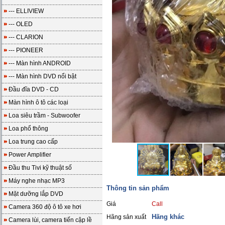
--- ELLIVIEW
--- OLED
--- CLARION
--- PIONEER
--- Màn hình ANDROID
--- Màn hình DVD nổi bật
Đầu đĩa DVD - CD
Màn hình ô tô các loại
Loa siêu trầm - Subwoofer
Loa phổ thông
Loa trung cao cấp
Power Amplifier
Đầu thu Tivi kỹ thuật số
Máy nghe nhạc MP3
Thông tin sản phẩm
Mặt dưỡng lắp DVD
Giá
Call
Camera 360 độ ô tô xe hơi
Hãng khác
Hãng sản xuất
Camera lùi, camera tiến cập lề