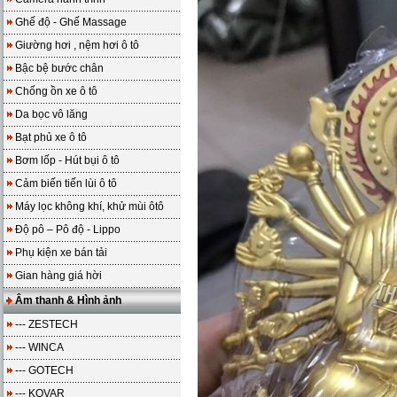
Ghế độ - Ghế Massage
Giường hơi , nệm hơi ô tô
Bậc bệ bước chân
Chống ồn xe ô tô
Da bọc vô lăng
Bạt phủ xe ô tô
Bơm lốp - Hút bụi ô tô
Cảm biến tiến lùi ô tô
Máy lọc không khí, khử mùi ôtô
Độ pô – Pô độ - Lippo
Phụ kiện xe bán tải
Gian hàng giá hời
Âm thanh & Hình ảnh
--- ZESTECH
--- WINCA
--- GOTECH
--- KOVAR