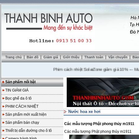
|
|
|
|
|
|
Trang chủ
Bản đồ
Giảm giá
Giới thiệu
Thanh toán
Vận chuyển
Bảo
Phim cách nhiệt SolarZone giảm giá 10%
---
Mua DVD 
Sản phẩm nổi bật
TIN GIẢM GIÁ
Bọc ghế da ô tô
PHIM CÁCH NHIỆT
Nước hoa xe hơi
Sản phẩm mới xuất hiện
Sản phẩm bán chạy
Các mẫu tượng Phật phong thủy m1911
Thiết bị dẫn đường cho ô tô
Các mẫu tượng Phật phong thủy m1911
Camera hành trình