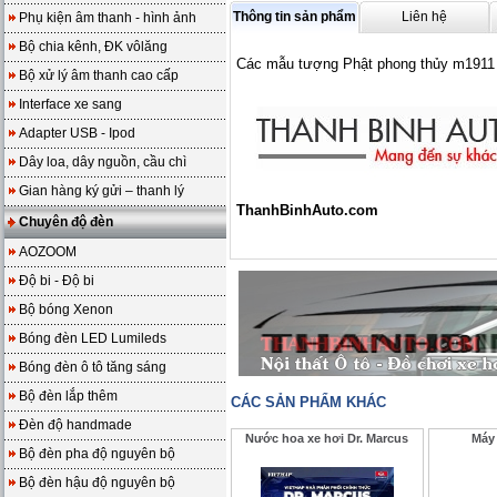
Thông tin sản phẩm
Liên hệ
Phụ kiện âm thanh - hình ảnh
Bộ chia kênh, ĐK vôlăng
Các mẫu tượng Phật phong thủy m1911
Bộ xử lý âm thanh cao cấp
Interface xe sang
Adapter USB - Ipod
Dây loa, dây nguồn, cầu chì
Gian hàng ký gửi – thanh lý
ThanhBinhAuto.com
Chuyên độ đèn
AOZOOM
Độ bi - Độ bi
Bộ bóng Xenon
Bóng đèn LED Lumileds
Bóng đèn ô tô tăng sáng
Bộ đèn lắp thêm
CÁC SẢN PHẨM KHÁC
Đèn độ handmade
Nước hoa xe hơi Dr. Marcus
Máy 
Bộ đèn pha độ nguyên bộ
Bộ đèn hậu độ nguyên bộ