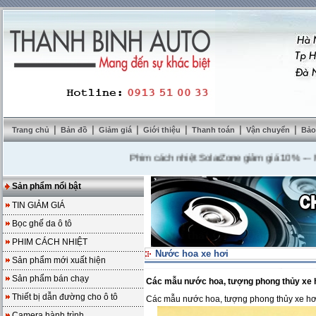
|
|
|
|
|
|
Trang chủ
Bản đồ
Giảm giá
Giới thiệu
Thanh toán
Vận chuyển
Bảo
Phim cách nhiệt SolarZone giảm giá 10%
---
Mua DV
Sản phẩm nổi bật
TIN GIẢM GIÁ
Bọc ghế da ô tô
PHIM CÁCH NHIỆT
Nước hoa xe hơi
Sản phẩm mới xuất hiện
Sản phẩm bán chạy
Các mẫu nước hoa, tượng phong thủy xe 
Thiết bị dẫn đường cho ô tô
Các mẫu nước hoa, tượng phong thủy xe h
Camera hành trình