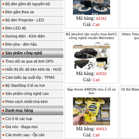
Bộ đèn gầm độ nguyên bộ
Đèn gầm theo xe
Mã hàng:
42242
Bộ đèn Projector - LED
Giá:
Call
Đèn LED độ
Bộ khuếch tán nước hoa AirCC
Video Teb
Gương điện - Kính điện
công nghệ chuẩn Mercedes
qua
Đèn pha - đèn hậu
Sản phẩm công nghệ
Theo dõi xe qua vệ tinh GPS
Hiển thị tốc độ trên kính lái - HUD
Mã hàng:
42032
Cảm biến áp suất lốp - TPMS
Giá:
Call
Bộ StartStop ô tô xe hơi
Sáp thơm AREON cho ô tô xe
V2 Air Bla
hơi
Sản phẩm công nghệ cao
Phim cách nhiệt nhà kính
Danh mục hàng
Còi ô tô các loại
Giá nóc - Baga mui
Mã hàng:
40913
Giá:
Cản trước sau - Ốp cản
Call