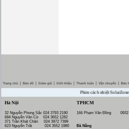
|
|
|
|
|
|
Trang chủ
Bản đồ
Giảm giá
Giới thiệu
Thanh toán
Vận chuyển
Bảo 
Phim cách nhiệt SolarZone giảm 
Hà Nội
TPHCM
32 Nguyễn Phong Sắc 024 3793 2190
166 Phạm Văn Đồng 0932 
684 Nguyễn Văn Cừ 024 3652 1282
371 Trần Khát Chân 024 3972 7399
623 Nguyễn Trãi 024 3552 1980
Đà Nẵng