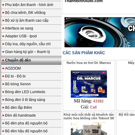
ThanhBinhAuto.com
Phụ kiện âm thanh - hình ảnh
Bộ chia kênh, ĐK vôlăng
Bộ xử lý âm thanh cao cấp
Interface xe sang
Adapter USB - Ipod
Dây loa, dây nguồn, cầu chì
Gian hàng ký gửi – thanh lý
CÁC SẢN PHẨM KHÁC
Chuyên độ đèn
Nước hoa xe hơi Dr. Marcus
Máy 
AOZOOM
Độ bi - Độ bi
Bộ bóng Xenon
Bóng đèn LED Lumileds
Bóng đèn ô tô tăng sáng
Mã hàng:
43392
Giá:
Call
Bộ đèn lắp thêm
Khử mùi nội thất và khuếch tán
Bộ Kít tản
Đèn độ handmade
nước hoa không cồn Tebool S6
Bộ đèn pha độ nguyên bộ
Bộ đèn hậu độ nguyên bộ