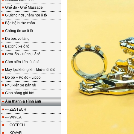
Ghế độ - Ghế Massage
Giường hơi , nệm hơi ô tô
Bậc bệ bước chân
Chống ồn xe ô tô
Da bọc vô lăng
Bạt phủ xe ô tô
Bơm lốp - Hút bụi ô tô
Cảm biến tiến lùi ô tô
Máy lọc không khí, khử mùi ôtô
Độ pô – Pô độ - Lippo
Phụ kiện xe bán tải
Gian hàng giá hời
Âm thanh & Hình ảnh
--- ZESTECH
--- WINCA
--- GOTECH
--- KOVAR