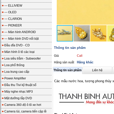
--- ELLIVIEW
--- OLED
--- CLARION
--- PIONEER
--- Màn hình ANDROID
--- Màn hình DVD nổi bật
Đầu đĩa DVD - CD
Thông tin sản phẩm
Màn hình ô tô các loại
Giá
Call
Loa siêu trầm - Subwoofer
Hãng khác
Hãng sản xuất
Loa phổ thông
Thông tin sản phẩm
Liên hệ
Loa trung cao cấp
Power Amplifier
Các mẫu nước hoa, tượng phong thủy 
Đầu thu Tivi kỹ thuật số
Máy nghe nhạc MP3
Mặt dưỡng lắp DVD
Camera 360 độ ô tô xe hơi
Camera lùi, camera tiến cập lề