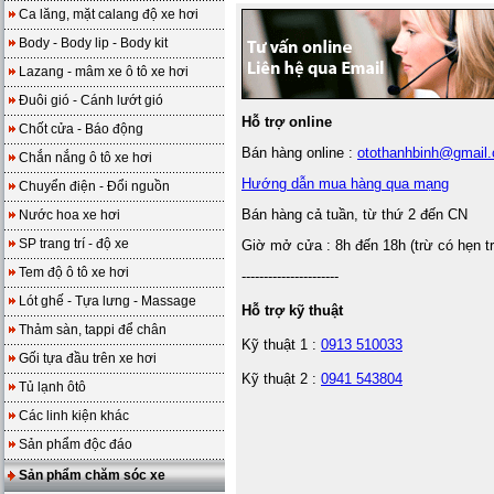
Ca lăng, mặt calang độ xe hơi
Body - Body lip - Body kit
Lazang - mâm xe ô tô xe hơi
Đuôi gió - Cánh lướt gió
Hỗ trợ online
Chốt cửa - Báo động
Bán hàng online :
otothanhbinh@gmail
Chắn nắng ô tô xe hơi
Hướng dẫn mua hàng qua mạng
Chuyển điện - Đổi nguồn
Bán hàng cả tuần, từ thứ 2 đến CN
Nước hoa xe hơi
SP trang trí - độ xe
Giờ mở cửa : 8h đến 18h (trừ có hẹn t
Tem độ ô tô xe hơi
----------------------
Lót ghế - Tựa lưng - Massage
Hỗ trợ kỹ thuật
Thảm sàn, tappi để chân
Kỹ thuật 1 :
0913 510033
Gối tựa đầu trên xe hơi
Kỹ thuật 2 :
0941 543804
Tủ lạnh ôtô
Các linh kiện khác
Sản phẩm độc đáo
Sản phẩm chăm sóc xe