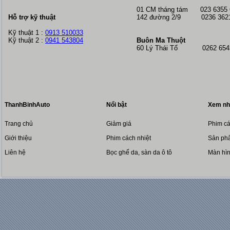
01 CM tháng tám
023 6355
Hỗ trợ kỹ thuật
142 đường 2/9 0236 362
Kỹ thuật 1 :
0913 510033
Kỹ thuật 2 :
0941 543804
Buôn Ma Thuột
60 Lý Thái Tổ 0262 6543
ThanhBinhAuto
Nổi bật
Xem nh
Trang chủ
Giảm giá
Phim cá
Giới thiệu
Phim cách nhiệt
Sản phẩ
Liên hệ
Bọc ghế da, sàn da ô tô
Màn hì