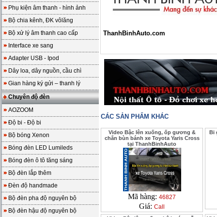
Phụ kiện âm thanh - hình ảnh
Bộ chia kênh, ĐK vôlăng
Bộ xử lý âm thanh cao cấp
ThanhBinhAuto.com
Interface xe sang
Adapter USB - Ipod
Dây loa, dây nguồn, cầu chì
Gian hàng ký gửi – thanh lý
Chuyên độ đèn
AOZOOM
CÁC SẢN PHẨM KHÁC
Độ bi - Độ bi
Video Bậc lên xuống, ốp gương &
Bi
Bộ bóng Xenon
chắn bùn bánh xe Toyota Yaris Cross
tại ThanhBinhAuto
Bóng đèn LED Lumileds
Bóng đèn ô tô tăng sáng
Bộ đèn lắp thêm
Đèn độ handmade
Mã hàng:
46827
Bộ đèn pha độ nguyên bộ
Giá:
Call
Bộ đèn hậu độ nguyên bộ