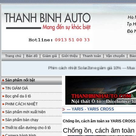
|
|
|
|
|
|
Trang chủ
Bản đồ
Giảm giá
Giới thiệu
Thanh toán
Vận chuyển
Bảo
Phim cách nhiệt SolarZone giảm giá 10%
---
Mua DVD t
Sản phẩm nổi bật
TIN GIẢM GIÁ
Bọc ghế da ô tô
PHIM CÁCH NHIỆT
--- YARIS - YARIS CROSS
Sản phẩm mới xuất hiện
Sản phẩm bán chạy
Chống ồn, cách âm toàn xe YARIS CROSS
Thiết bị dẫn đường cho ô tô
Chống ồn, cách âm toà
Camera hành trình