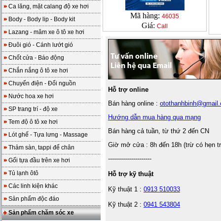
Ca lăng, mặt calang độ xe hơi
Mã hàng:
46035
Body - Body lip - Body kit
Giá:
Call
Lazang - mâm xe ô tô xe hơi
Đuôi gió - Cánh lướt gió
Chốt cửa - Báo động
Chắn nắng ô tô xe hơi
Chuyển điện - Đổi nguồn
Hỗ trợ online
Nước hoa xe hơi
Bán hàng online :
otothanhbinh@gmail
SP trang trí - độ xe
Hướng dẫn mua hàng qua mạng
Tem độ ô tô xe hơi
Bán hàng cả tuần, từ thứ 2 đến CN
Lót ghế - Tựa lưng - Massage
Giờ mở cửa : 8h đến 18h (trừ có hẹn t
Thảm sàn, tappi để chân
----------------------
Gối tựa đầu trên xe hơi
Tủ lạnh ôtô
Hỗ trợ kỹ thuật
Các linh kiện khác
Kỹ thuật 1 :
0913 510033
Sản phẩm độc đáo
Kỹ thuật 2 :
0941 543804
Sản phẩm chăm sóc xe