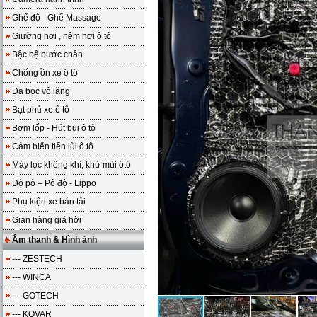
Ghế độ - Ghế Massage
Giường hơi , nệm hơi ô tô
Bậc bệ bước chân
Chống ồn xe ô tô
Da bọc vô lăng
Bạt phủ xe ô tô
Bơm lốp - Hút bụi ô tô
Cảm biến tiến lùi ô tô
Máy lọc không khí, khử mùi ôtô
Độ pô – Pô độ - Lippo
Phụ kiện xe bán tải
Gian hàng giá hời
Âm thanh & Hình ảnh
--- ZESTECH
--- WINCA
--- GOTECH
--- KOVAR