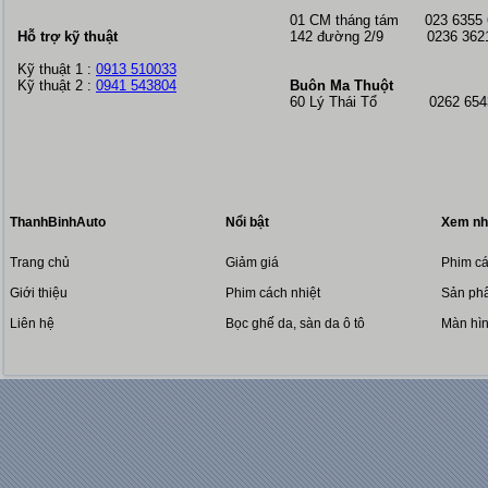
01 CM tháng tám
023 6355
Hỗ trợ kỹ thuật
142 đường 2/9 0236 362
Kỹ thuật 1 :
0913 510033
Kỹ thuật 2 :
0941 543804
Buôn Ma Thuột
60 Lý Thái Tổ 0262 6543
ThanhBinhAuto
Nổi bật
Xem nh
Trang chủ
Giảm giá
Phim cá
Giới thiệu
Phim cách nhiệt
Sản phẩ
Liên hệ
Bọc ghế da, sàn da ô tô
Màn hì