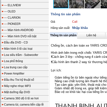
--- ELLIVIEW
--- OLED
Thông tin sản phẩm
--- CLARION
Giá
Call
--- PIONEER
Nhập khẩu
Hãng sản xuất
--- Màn hình ANDROID
Thông tin sản phẩm
Liên hệ
--- Màn hình DVD nổi bật
Đầu đĩa DVD - CD
Chống ồn, cách âm toàn xe YARIS CR
Màn hình ô tô các loại
Hình ảnh bên trong một chiếc YARIS C
Loa siêu trầm - Subwoofer
❗️Cách âm 3 lớp - chống rung 4 cánh cửa
Loa phổ thông
❗️Cấu hình âm thanh 2 way từ thương hiệ
Loa trung cao cấp
Lợi ích:
Power Amplifier
Giảm tiếng ồn từ bên ngoài như tiếng độn
Đầu thu Tivi kỹ thuật số
Nâng cao chất lượng âm thanh hệ thống 
Tạo cảm giác yên tĩnh, thoải mái cho 
Máy nghe nhạc MP3
Giảm nhiệt độ trong xe, giúp tiết kiệm 
Bảo vệ xe khỏi tác hại của tiếng ồn v
Mặt dưỡng lắp DVD
Camera 360 độ ô tô xe hơi
Camera lùi, camera tiến cập lề