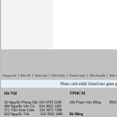
|
|
|
|
|
|
Trang chủ
Bản đồ
Giảm giá
Giới thiệu
Thanh toán
Vận chuyển
Bảo 
Phim cách nhiệt SolarZone giảm giá 10
Hà Nội
TPHCM
32 Nguyễn Phong Sắc 024 3793 2190
166 Phạm Văn Đồng 0932 
684 Nguyễn Văn Cừ 024 3652 1282
371 Trần Khát Chân 024 3972 7399
623 Nguyễn Trãi 024 3552 1980
Đà Nẵng