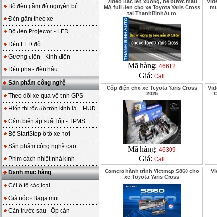
Video Bậc lên xuống, bệ bước mẫu
Vid
Bộ đèn gầm độ nguyên bộ
MA full đen cho xe Toyota Yaris Cross
mư
tại ThanhBinhAuto
Đèn gầm theo xe
Bộ đèn Projector - LED
Đèn LED độ
Gương điện - Kính điện
Mã hàng:
46612
Đèn pha - đèn hậu
Giá:
Call
Sản phẩm công nghệ
Cốp điện cho xe Toyota Yaris Cross
Vid
2025
C
Theo dõi xe qua vệ tinh GPS
Hiển thị tốc độ trên kính lái - HUD
Cảm biến áp suất lốp - TPMS
Bộ StartStop ô tô xe hơi
Sản phẩm công nghệ cao
Mã hàng:
46309
Giá:
Phim cách nhiệt nhà kính
Call
Camera hành trình Vietmap S860 cho
Vi
Danh mục hàng
xe Toyota Yaris Cross
Còi ô tô các loại
Giá nóc - Baga mui
Cản trước sau - Ốp cản