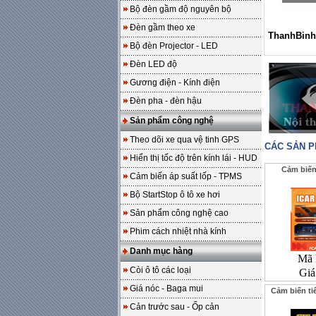
Bộ đèn gầm độ nguyên bộ
Đèn gầm theo xe
ThanhBinh
Bộ đèn Projector - LED
Đèn LED độ
Gương điện - Kính điện
Đèn pha - đèn hậu
Sản phẩm công nghệ
Theo dõi xe qua vệ tinh GPS
CÁC SẢN 
Hiển thị tốc độ trên kính lái - HUD
Cảm biến 
Cảm biến áp suất lốp - TPMS
Bộ StartStop ô tô xe hơi
Sản phẩm công nghệ cao
Phim cách nhiệt nhà kính
Danh mục hàng
Mã 
Còi ô tô các loại
Giá
Giá nóc - Baga mui
Cảm biến tiế
Cản trước sau - Ốp cản