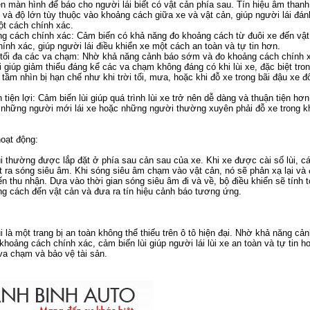
ên màn hình để báo cho người lái biết có vật cản phía sau. Tín hiệu âm thanh
t và độ lớn tùy thuộc vào khoảng cách giữa xe và vật cản, giúp người lái đán
ột cách chính xác.
cách chính xác: Cảm biến có khả năng đo khoảng cách từ đuôi xe đến vật
ính xác, giúp người lái điều khiển xe một cách an toàn và tự tin hơn.
i đa các va chạm: Nhờ khả năng cảnh báo sớm và đo khoảng cách chính 
i giúp giảm thiểu đáng kể các va chạm không đáng có khi lùi xe, đặc biệt tr
tầm nhìn bị hạn chế như khi trời tối, mưa, hoặc khi đỗ xe trong bãi đậu xe đ
iện lợi: Cảm biến lùi giúp quá trình lùi xe trở nên dễ dàng và thuận tiện hơn
i những người mới lái xe hoặc những người thường xuyên phải đỗ xe trong 
oạt động:
i thường được lắp đặt ở phía sau cản sau của xe. Khi xe được cài số lùi, 
t ra sóng siêu âm. Khi sóng siêu âm chạm vào vật cản, nó sẽ phản xạ lại và
n thu nhận. Dựa vào thời gian sóng siêu âm đi và về, bộ điều khiển sẽ tính 
g cách đến vật cản và đưa ra tín hiệu cảnh báo tương ứng.
i là một trang bị an toàn không thể thiếu trên ô tô hiện đại. Nhờ khả năng cả
hoảng cách chính xác, cảm biến lùi giúp người lái lùi xe an toàn và tự tin h
o va chạm và bảo vệ tài sản.