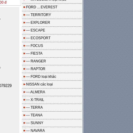
00 đ
FORD ... EVEREST
--- TERRITORY
o
--- EXPLORER
--- ESCAPE
--- ECOSPORT
--- FOCUS
--- FIESTA
--- RANGER
0
--- RAPTOR
--- FORD loại khác
NISSAN các loại
079229
--- ALMERA
--- X-TRAIL
--- TERRA
--- TEANA
--- SUNNY
--- NAVARA