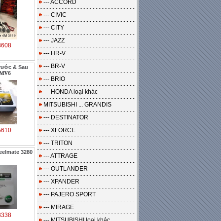
--- ACCORD
--- CIVIC
--- CITY
--- JAZZ
8608
--- HR-V
--- BR-V
rước & Sau
𝐒𝐌𝐕6
--- BRIO
--- HONDA loại khác
MITSUBISHI ... GRANDIS
--- DESTINATOR
5610
--- XFORCE
--- TRITON
teelmate 3280
--- ATTRAGE
--- OUTLANDER
--- XPANDER
--- PAJERO SPORT
--- MIRAGE
8338
--- MITSUBISHI loại khác