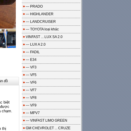
--- PRADO
--- HIGHLANDER
--- LANDCRUISER
--- TOYOTA loại khác
VINFAST ... LUX SA 2.0
--- LUX A 2.0
--- FADIL
--- E34
--- VF3
--- VF5
ản đồ
--- VF6
--- VF7
--- VF8
c biệt
--- VF9
t được
a chạm.
--- MPV7
--- VINFAST LIMO GREEN
GM CHEVROLET ... CRUZE
 thị