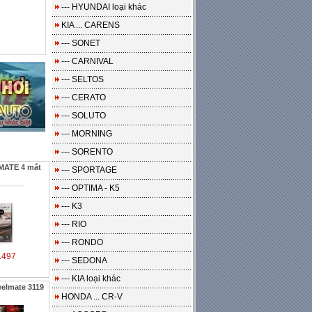
--- HYUNDAI loại khác
KIA ... CARENS
--- SONET
--- CARNIVAL
--- SELTOS
--- CERATO
--- SOLUTO
--- MORNING
--- SORENTO
MATE 4 mắt
--- SPORTAGE
--- OPTIMA - K5
--- K3
--- RIO
--- RONDO
1497
--- SEDONA
--- KIA loại khác
eelmate 3119
HONDA ... CR-V