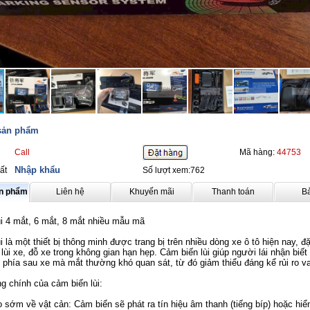
 sản phẩm
Call
Mã hàng:
44753
Nhập khẩu
ất
Số lượt xem:762
ản phẩm
Liên hệ
Khuyến mãi
Thanh toán
B
i 4 mắt, 6 mắt, 8 mắt nhiều mẫu mã
i là một thiết bị thông minh được trang bị trên nhiều dòng xe ô tô hiện nay, đặ
 lùi xe, đỗ xe trong không gian hạn hẹp. Cảm biến lùi giúp người lái nhận biế
 phía sau xe mà mắt thường khó quan sát, từ đó giảm thiểu đáng kể rủi ro v
g chính của cảm biến lùi:
m về vật cản: Cảm biến sẽ phát ra tín hiệu âm thanh (tiếng bíp) hoặc hiển