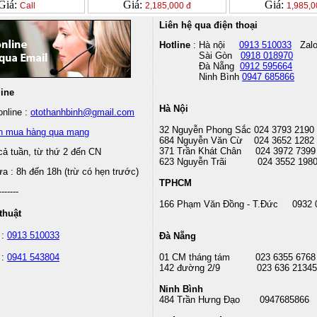
Giá:
Giá:
Giá:
Call
2,185,000 đ
1,985,0
Liên hệ qua điện thoại
Hotline
: Hà nội
0913 510033
Zal
Sài Gòn
0918 018970
Đà Nẵng
0912 595664
Ninh Bình
0947 685866
line
Hà Nội
nline :
otothanhbinh@gmail.com
32 Nguyễn Phong Sắc 024 3793 2190
n mua hàng qua mạng
684 Nguyễn Văn Cừ 024 3652 1282
371 Trần Khát Chân 024 3972 7399
cả tuần, từ thứ 2 đến CN
623 Nguyễn Trãi 024 3552 198
 : 8h đến 18h (trừ có hẹn trước)
TPHCM
-------
166 Phạm Văn Đồng - T.Đức 0932 
thuật
 :
0913 510033
Đà Nẵng
 :
0941 543804
01 CM tháng tám
023 6355 6768
142 đường 2/9 023 636 21345
Ninh Bình
484 Trần Hưng Đạo 0947685866