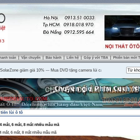
|
|
|
|
|
hanh toán
Vận chuyển
Bảo hành
Liên hệ
Góp ý với TBA
Phiên bản mới
one giảm giá 10%
---
Mua DVD tặng camera lùi cao cấp
---
Lắp nệm ghế da thậ
iến lùi ô tô
 4 mắt, 6 mắt, 8 mắt nhiều mẫu mã
4 mắt, 6 mắt, 8 mắt nhiều mẫu mã