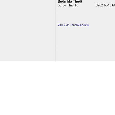
Buôn Ma Thuột
60 Lý Thái Tổ
0262 6543 6
Góp ý với ThanhBinhAuto