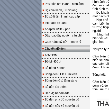
hình ảnh tr
Phụ kiện âm thanh - hình ảnh
đổi tần suấ
tình hình m
Bộ chia kênh, ĐK vôlăng
Đo khoảng 
một cách ch
Bộ xử lý âm thanh cao cấp
Hạn chế tố
Interface xe sang
cảm biến lù
trường hợp 
Adapter USB - Ipod
người.
Tăng tính t
Dây loa, dây nguồn, cầu chì
biệt đối vớ
gian hẹp.
Gian hàng ký gửi – thanh lý
Chuyên độ đèn
Nguyên lý h
AOZOOM
Cảm biến lù
biến sẽ phá
Độ bi - Độ bi
các cảm biế
được khoản
Bộ bóng Xenon
Bóng đèn LED Lumileds
Tổng kết:
Bóng đèn ô tô tăng sáng
Cảm biến lù
sớm và đo k
Bộ đèn lắp thêm
thiểu rủi r
Đèn độ handmade
Bộ đèn pha độ nguyên bộ
Bộ đèn hậu độ nguyên bộ