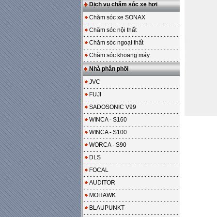
Dịch vụ chăm sóc xe hơi
Chăm sóc xe SONAX
Chăm sóc nội thất
Chăm sóc ngoại thất
Chăm sóc khoang máy
Nhà phân phối
JVC
FUJI
SADOSONIC V99
WINCA - S160
WINCA - S100
WORCA - S90
DLS
FOCAL
AUDITOR
MOHAWK
BLAUPUNKT