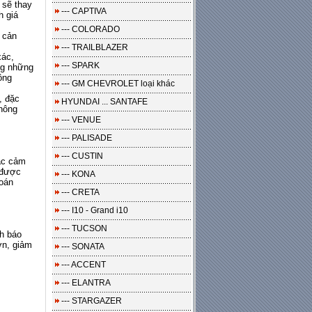
 sẽ thay
--- CAPTIVA
h giá
--- COLORADO
 cản
--- TRAILBLAZER
xác,
--- SPARK
ong những
ông
--- GM CHEVROLET loại khác
, đặc
HYUNDAI ... SANTAFE
không
--- VENUE
--- PALISADE
--- CUSTIN
các cảm
 được
--- KONA
toán
--- CRETA
--- I10 - Grand i10
--- TUCSON
nh báo
ơn, giảm
--- SONATA
--- ACCENT
--- ELANTRA
--- STARGAZER