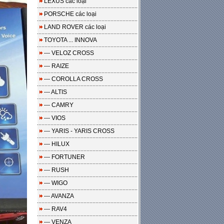
LEXUS các loại
PORSCHE các loại
LAND ROVER các loại
TOYOTA ... INNOVA
--- VELOZ CROSS
--- RAIZE
--- COROLLA CROSS
--- ALTIS
--- CAMRY
--- VIOS
--- YARIS - YARIS CROSS
--- HILUX
--- FORTUNER
--- RUSH
--- WIGO
--- AVANZA
--- RAV4
--- VENZA