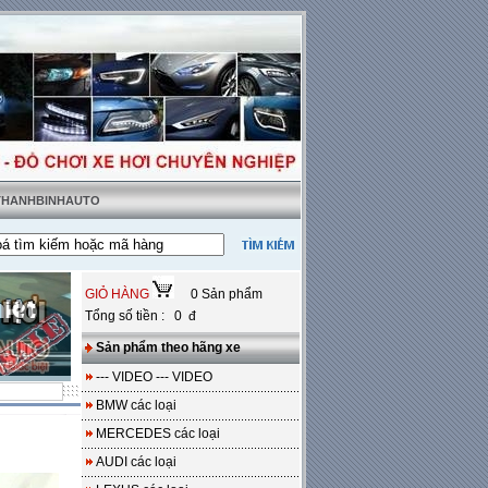
 THANHBINHAUTO
t tặng sàn da
---
Miễn phí 100% công lắp đặt
GIỎ HÀNG
0 Sản phẩm
Tổng số tiền : 0 đ
Sản phẩm theo hãng xe
--- VIDEO --- VIDEO
BMW các loại
MERCEDES các loại
AUDI các loại