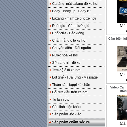
Ca lăng, mặt calang độ xe hơi
Body - Body lip - Body kit
Lazang - mâm xe ô tô xe hơi
Mã 
Đuôi gió - Cánh lướt gió
Chốt cửa - Báo động
Cảm biến lùi
Chắn nắng ô tô xe hơi
Chuyển điện - Đổi nguồn
Nước hoa xe hơi
SP trang trí - độ xe
Tem độ ô tô xe hơi
Mã 
Lót ghế - Tựa lưng - Massage
Thảm sàn, tappi để chân
Video Cảm b
màn 
Gối tựa đầu trên xe hơi
Tủ lạnh ôtô
Các linh kiện khác
Sản phẩm độc đáo
Sản phẩm chăm sóc xe
Mã 