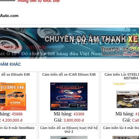
Auto.com
PHẨM KHÁC
đỗ xe Ellisafe E48
Cảm biến đỗ xe ICAR Ellisen E48
Cảm biến Lùi STEEL
MSTMR4
hàng:
Mã hàng:
Mã hàng:
45888
43366
4
:
Giá:
Giá:
4,200,000 đ
3,800,000 đ
Call
n lùi 8 mắt SteelMate
Cảm biến đỗ xe Ellisen( Icar) thế hệ
Cảm biến lùi 4 mắt St
thứ 2