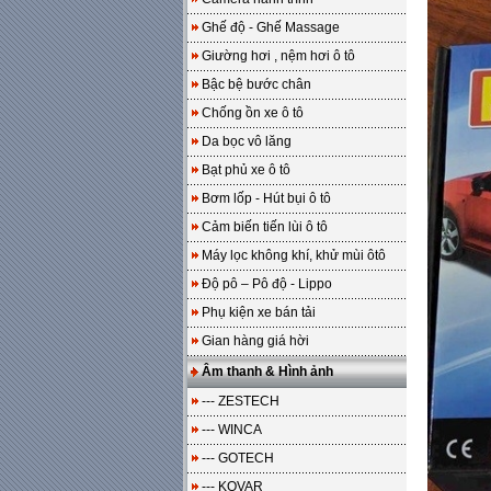
Ghế độ - Ghế Massage
Giường hơi , nệm hơi ô tô
Bậc bệ bước chân
Chống ồn xe ô tô
Da bọc vô lăng
Bạt phủ xe ô tô
Bơm lốp - Hút bụi ô tô
Cảm biến tiến lùi ô tô
Máy lọc không khí, khử mùi ôtô
Độ pô – Pô độ - Lippo
Phụ kiện xe bán tải
Gian hàng giá hời
Âm thanh & Hình ảnh
--- ZESTECH
--- WINCA
--- GOTECH
--- KOVAR