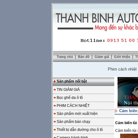
|
|
|
|
Trang chủ
Bản đồ
Giảm giá
Giới thiệu
T
Phim cách nhiệt SolarZ
Sản phẩm nổi bật
TIN GIẢM GIÁ
Bọc ghế da ô tô
PHIM CÁCH NHIỆT
Cảm biến t
Sản phẩm mới xuất hiện
Sản phẩm bán chạy
Cảm biến lùi
Thiết bị dẫn đường cho ô tô
Cảm biến lùi 
Camera hành trình