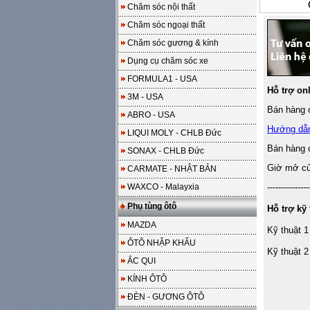
Chăm sóc nội thất
Chăm sóc ngoại thất
Chăm sóc gương & kính
Dụng cụ chăm sóc xe
FORMULA1 - USA
Hỗ trợ on
3M - USA
Bán hàng o
ABRO - USA
Hướng dẫ
LIQUI MOLY - CHLB Đức
Bán hàng 
SONAX - CHLB Đức
Giờ mở cửa
CARMATE - NHẬT BẢN
WAXCO - Malayxia
---------------
Phụ tùng ôtô
Hỗ trợ kỹ 
MAZDA
Kỹ thuật 1
ÔTÔ NHẬP KHẨU
Kỹ thuật 2
ẮC QUI
KÍNH ÔTÔ
ĐÈN - GƯƠNG ÔTÔ