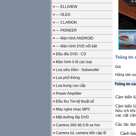
--- ELLIVIEW
--- OLED
--- CLARION
--- PIONEER
--- Màn hình ANDROID
--- Màn hình DVD nổi bật
Đầu đĩa DVD - CD
Thông tin
Màn hình ô tô các loại
Giá
Loa siêu trầm - Subwoofer
Hãng sản xu
Loa phổ thông
Thông tin s
Loa trung cao cấp
Power Amplifier
Cảm biến lù
Đầu thu Tivi kỹ thuật số
Cảm biến lù
Máy nghe nhạc MP3
hữu ích khi
các vật cản
Mặt dưỡng lắp DVD
Các tác dụn
Camera 360 độ ô tô xe hơi
Camera lùi, camera tiến cập lề
Cảnh báo sớ