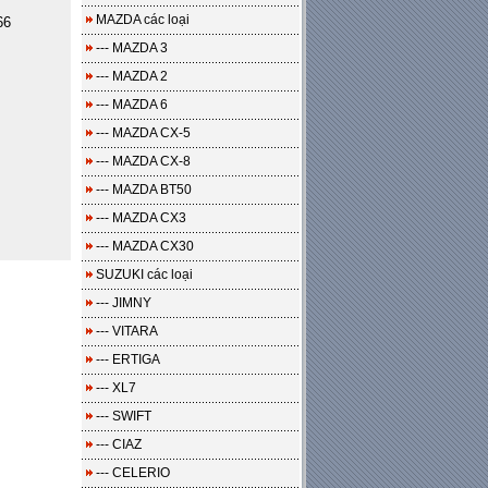
MAZDA các loại
66
--- MAZDA 3
--- MAZDA 2
--- MAZDA 6
--- MAZDA CX-5
--- MAZDA CX-8
--- MAZDA BT50
--- MAZDA CX3
--- MAZDA CX30
SUZUKI các loại
--- JIMNY
--- VITARA
--- ERTIGA
--- XL7
--- SWIFT
--- CIAZ
--- CELERIO