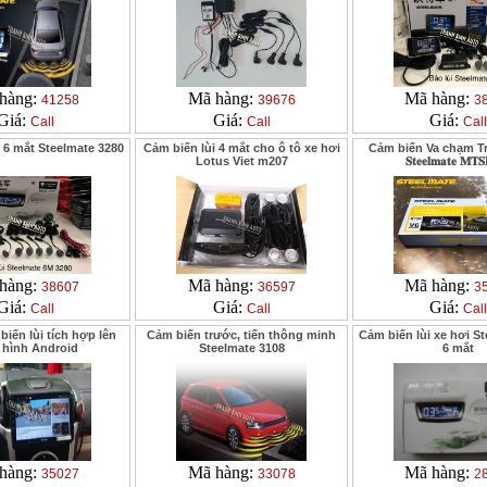
hàng:
Mã hàng:
Mã hàng:
41258
39676
3
Giá:
Giá:
Giá:
Call
Call
Call
 6 mắt Steelmate 3280
Cảm biến lùi 4 mắt cho ô tô xe hơi
Cảm biến Va chạm T
Lotus Viet m207
𝐒𝐭𝐞𝐞𝐥𝐦𝐚𝐭𝐞 𝐌𝐓
hàng:
Mã hàng:
Mã hàng:
38607
36597
3
Giá:
Giá:
Giá:
Call
Call
Call
iến lùi tích hợp lên
Cảm biến trước, tiến thông minh
Cảm biến lùi xe hơi S
hình Android
Steelmate 3108
6 mắt
hàng:
Mã hàng:
Mã hàng:
35027
33078
2