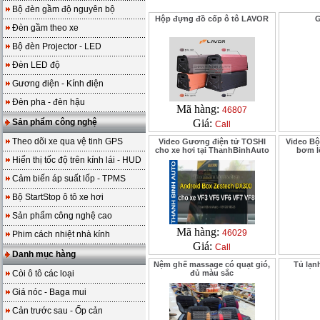
Bộ đèn gầm độ nguyên bộ
Hộp đựng đồ cốp ô tô LAVOR
G
Đèn gầm theo xe
Bộ đèn Projector - LED
Đèn LED độ
Gương điện - Kính điện
Đèn pha - đèn hậu
Mã hàng:
46807
Sản phẩm công nghệ
Giá:
Call
Theo dõi xe qua vệ tinh GPS
Video Gương điện tử TOSHI
Video Bộ
cho xe hơi tại ThanhBinhAuto
bơm lố
Hiển thị tốc độ trên kính lái - HUD
Cảm biến áp suất lốp - TPMS
Bộ StartStop ô tô xe hơi
Sản phẩm công nghệ cao
Mã hàng:
46029
Phim cách nhiệt nhà kính
Giá:
Call
Danh mục hàng
Nệm ghế massage có quạt gió,
Tủ lạn
Còi ô tô các loại
đủ màu sắc
Giá nóc - Baga mui
Cản trước sau - Ốp cản