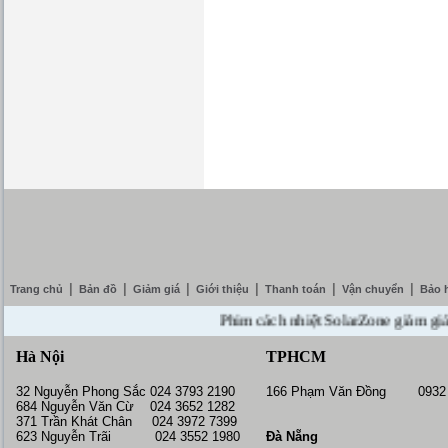
|
|
|
|
|
|
Trang chủ
Bản đồ
Giảm giá
Giới thiệu
Thanh toán
Vận chuyển
Bảo 
Phim cách nhiệt SolarZone giảm giá 10% 
Hà Nội
TPHCM
32 Nguyễn Phong Sắc 024 3793 2190
166 Phạm Văn Đồng 0932 
684 Nguyễn Văn Cừ 024 3652 1282
371 Trần Khát Chân 024 3972 7399
623 Nguyễn Trãi 024 3552 1980
Đà Nẵng