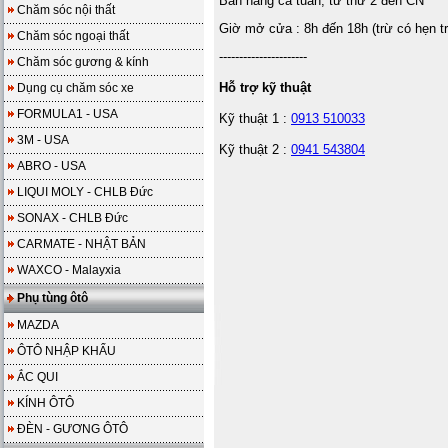
Bán hàng cả tuần, từ thứ 2 đến CN
Chăm sóc nội thất
Giờ mở cửa : 8h đến 18h (trừ có hẹn t
Chăm sóc ngoại thất
----------------------
Chăm sóc gương & kính
Hỗ trợ kỹ thuật
Dụng cụ chăm sóc xe
FORMULA1 - USA
Kỹ thuật 1 :
0913 510033
3M - USA
Kỹ thuật 2 :
0941 543804
ABRO - USA
LIQUI MOLY - CHLB Đức
SONAX - CHLB Đức
CARMATE - NHẬT BẢN
WAXCO - Malayxia
Phụ tùng ôtô
MAZDA
ÔTÔ NHẬP KHẨU
ẮC QUI
KÍNH ÔTÔ
ĐÈN - GƯƠNG ÔTÔ