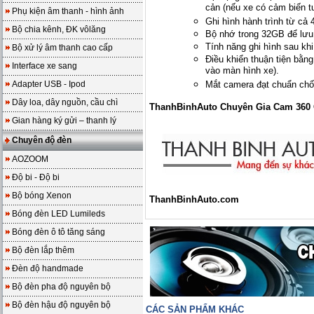
cản (nếu xe có cảm biến t
Phụ kiện âm thanh - hình ảnh
Ghi hình hành trình từ cả
Bộ chia kênh, ĐK vôlăng
Bộ nhớ trong 32GB để lưu 
Tính năng ghi hình sau khi
Bộ xử lý âm thanh cao cấp
Điều khiển thuận tiện bằn
Interface xe sang
vào màn hình xe).
Adapter USB - Ipod
Mắt camera đạt chuẩn ch
Dây loa, dây nguồn, cầu chì
ThanhBinhAuto Chuyên Gia Cam 360 
Gian hàng ký gửi – thanh lý
Chuyên độ đèn
AOZOOM
Độ bi - Độ bi
Bộ bóng Xenon
ThanhBinhAuto.com
Bóng đèn LED Lumileds
Bóng đèn ô tô tăng sáng
Bộ đèn lắp thêm
Đèn độ handmade
Bộ đèn pha độ nguyên bộ
Bộ đèn hậu độ nguyên bộ
CÁC SẢN PHẨM KHÁC