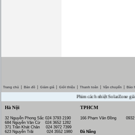
|
|
|
|
|
|
Trang chủ
Bản đồ
Giảm giá
Giới thiệu
Thanh toán
Vận chuyển
Bảo 
Phim cách nhiệt SolarZone giảm giá
Hà Nội
TPHCM
32 Nguyễn Phong Sắc 024 3793 2190
166 Phạm Văn Đồng 0932 
684 Nguyễn Văn Cừ 024 3652 1282
371 Trần Khát Chân 024 3972 7399
623 Nguyễn Trãi 024 3552 1980
Đà Nẵng