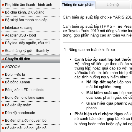
Phụ kiện âm thanh - hình ảnh
Thông tin sản phẩm
Liên hệ
Bộ chia kênh, ĐK vôlăng
Cảm biến áp suất lốp cho xe YARIS 201
Bộ xử lý âm thanh cao cấp
Cảm biến áp suất lốp (TPMS - Tire Press
Interface xe sang
xe Toyota Yaris 2019 nói riêng và các lo
trọng, góp phần nâng cao an toàn và hiệ
Adapter USB - Ipod
Dây loa, dây nguồn, cầu chì
1. Nâng cao an toàn khi lái xe
Gian hàng ký gửi – thanh lý
Chuyên độ đèn
Cảnh báo áp suất lốp bất thườ
Hệ thống sẽ liên tục theo dõi áp s
AOZOOM
thủng lốp) hoặc quá cao so với m
và/hoặc hiển thị trên màn hình) để
Độ bi - Độ bi
các tình huống nguy hiểm như:
Nổ lốp đột ngột:
Lốp non h
Bộ bóng Xenon
mất lái nghiêm trọng.
Bóng đèn LED Lumileds
Mất kiểm soát xe:
Lốp non
cua hoặc phanh gấp, dễ dẫ
Bóng đèn ô tô tăng sáng
Giảm hiệu quả phanh:
Áp
Bộ đèn lắp thêm
phanh.
Đèn độ handmade
Phát hiện rò rỉ chậm:
Ngay cả kh
sẽ cảnh báo sớm, giúp tài xế có 
Bộ đèn pha độ nguyên bộ
bị hỏng hoàn toàn hoặc gây tai n
Bộ đèn hậu độ nguyên bộ