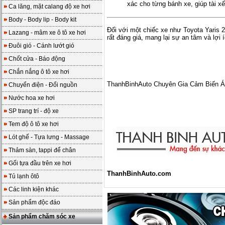
xác cho từng bánh xe, giúp tài xế
Ca lăng, mặt calang độ xe hơi
Body - Body lip - Body kit
Đối với một chiếc xe như Toyota Yaris 2
Lazang - mâm xe ô tô xe hơi
rất đáng giá, mang lại sự an tâm và lợi 
Đuôi gió - Cánh lướt gió
Chốt cửa - Báo động
Chắn nắng ô tô xe hơi
ThanhBinhAuto Chuyên Gia Cảm Biến Á
Chuyển điện - Đổi nguồn
Nước hoa xe hơi
SP trang trí - độ xe
Tem độ ô tô xe hơi
Lót ghế - Tựa lưng - Massage
Thảm sàn, tappi để chân
Gối tựa đầu trên xe hơi
ThanhBinhAuto.com
Tủ lạnh ôtô
Các linh kiện khác
Sản phẩm độc đáo
Sản phẩm chăm sóc xe