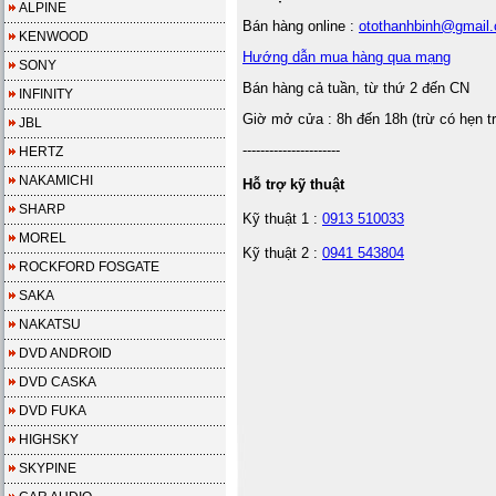
ALPINE
Bán hàng online :
otothanhbinh@gmail
KENWOOD
Hướng dẫn mua hàng qua mạng
SONY
Bán hàng cả tuần, từ thứ 2 đến CN
INFINITY
Giờ mở cửa : 8h đến 18h (trừ có hẹn t
JBL
----------------------
HERTZ
NAKAMICHI
Hỗ trợ kỹ thuật
SHARP
Kỹ thuật 1 :
0913 510033
MOREL
Kỹ thuật 2 :
0941 543804
ROCKFORD FOSGATE
SAKA
NAKATSU
DVD ANDROID
DVD CASKA
DVD FUKA
HIGHSKY
SKYPINE