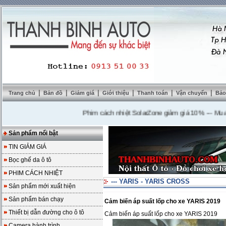
|
|
|
|
|
|
Trang chủ
Bản đồ
Giảm giá
Giới thiệu
Thanh toán
Vận chuyển
Bảo
Phim cách nhiệt SolarZone giảm giá 10%
---
Mua DVD t
Sản phẩm nổi bật
TIN GIẢM GIÁ
Bọc ghế da ô tô
PHIM CÁCH NHIỆT
--- YARIS - YARIS CROSS
Sản phẩm mới xuất hiện
Sản phẩm bán chạy
Cảm biến áp suất lốp cho xe YARIS 2019
Thiết bị dẫn đường cho ô tô
Cảm biến áp suất lốp cho xe YARIS 2019
Camera hành trình