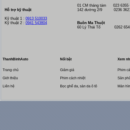
01 CM tháng tám
023 6355
Hỗ trợ kỹ thuật
142 đường 2/9 0236 362
Kỹ thuật 1 :
0913 510033
Kỹ thuật 2 :
0941 543804
Buôn Ma Thuột
60 Lý Thái Tổ 0262 6543
ThanhBinhAuto
Nổi bật
Xem nh
Trang chủ
Giảm giá
Phim cá
Giới thiệu
Phim cách nhiệt
Sản phẩ
Liên hệ
Bọc ghế da, sàn da ô tô
Màn hì