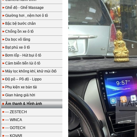
Ghế độ - Ghế Massage
Giường hơi , nệm hơi ô tô
Bậc bệ bước chân
Chống ồn xe ô tô
Da bọc vô lăng
Bạt phủ xe ô tô
Bơm lốp - Hút bụi ô tô
Cảm biến tiến lùi ô tô
Máy lọc không khí, khử mùi ôtô
Độ pô – Pô độ - Lippo
Phụ kiện xe bán tải
Gian hàng giá hời
Âm thanh & Hình ảnh
--- ZESTECH
--- WINCA
--- GOTECH
--- KOVAR