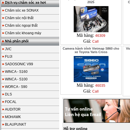
2025
C
Dịch vụ chăm sóc xe hơi
Chăm sóc xe SONAX
Chăm sóc nội thất
Chăm sóc ngoại thất
Chăm sóc khoang máy
Mã hàng:
46309
Giá:
Nhà phân phối
Call
Camera hành trình Vietmap S860 cho
Vi
JVC
xe Toyota Yaris Cross
FUJI
SADOSONIC V99
WINCA - S160
WINCA - S100
Mã hàng:
46035
WORCA - S90
Giá:
Call
DLS
FOCAL
AUDITOR
MOHAWK
BLAUPUNKT
Hỗ trợ online