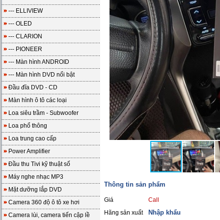
--- ELLIVIEW
--- OLED
--- CLARION
--- PIONEER
--- Màn hình ANDROID
--- Màn hình DVD nổi bật
Đầu đĩa DVD - CD
Màn hình ô tô các loại
Loa siêu trầm - Subwoofer
Loa phổ thông
Loa trung cao cấp
Power Amplifier
Đầu thu Tivi kỹ thuật số
Máy nghe nhạc MP3
Thông tin sản phẩm
Mặt dưỡng lắp DVD
Giá
Call
Camera 360 độ ô tô xe hơi
Nhập khẩu
Hãng sản xuất
Camera lùi, camera tiến cập lề