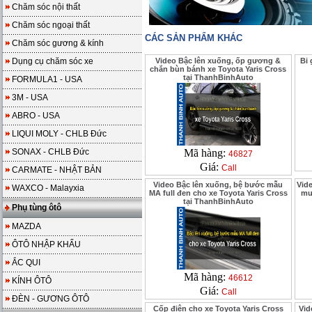
Chăm sóc nội thất
Chăm sóc ngoại thất
CÁC SẢN PHẨM KHÁC
Chăm sóc gương & kính
Dụng cụ chăm sóc xe
Video Bậc lên xuống, ốp gương &
Bi
chắn bùn bánh xe Toyota Yaris Cross
tại ThanhBinhAuto
FORMULA1 - USA
3M - USA
ABRO - USA
LIQUI MOLY - CHLB Đức
SONAX - CHLB Đức
Mã hàng:
46827
Giá:
Call
CARMATE - NHẬT BẢN
Video Bậc lên xuống, bệ bước mẫu
Vid
WAXCO - Malayxia
MA full đen cho xe Toyota Yaris Cross
mư
tại ThanhBinhAuto
Phụ tùng ôtô
MAZDA
ÔTÔ NHẬP KHẨU
ẮC QUI
Mã hàng:
46612
KÍNH ÔTÔ
Giá:
Call
ĐÈN - GƯƠNG ÔTÔ
Cốp điện cho xe Toyota Yaris Cross
Vid