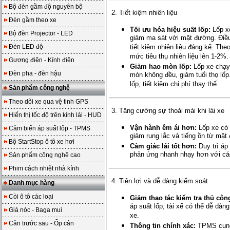
Bộ đèn gầm độ nguyên bộ
2. Tiết kiệm nhiên liệu
Đèn gầm theo xe
Tối ưu hóa hiệu suất lốp:
Lốp xe
Bộ đèn Projector - LED
giảm ma sát với mặt đường. Điều
Đèn LED độ
tiết kiệm nhiên liệu đáng kể. Th
mức tiêu thụ nhiên liệu lên 1-2%.
Gương điện - Kính điện
Giảm hao mòn lốp:
Lốp xe chạy 
Đèn pha - đèn hậu
mòn không đều, giảm tuổi thọ lốp.
lốp, tiết kiệm chi phí thay thế.
Sản phẩm công nghệ
Theo dõi xe qua vệ tinh GPS
3. Tăng cường sự thoải mái khi lái xe
Hiển thị tốc độ trên kính lái - HUD
Vận hành êm ái hơn:
Lốp xe có 
Cảm biến áp suất lốp - TPMS
giảm rung lắc và tiếng ồn từ mặt
Bộ StartStop ô tô xe hơi
Cảm giác lái tốt hơn:
Duy trì áp 
phản ứng nhanh nhạy hơn với các 
Sản phẩm công nghệ cao
Phim cách nhiệt nhà kính
4. Tiện lợi và dễ dàng kiểm soát
Danh mục hàng
Còi ô tô các loại
Giảm thao tác kiểm tra thủ côn
áp suất lốp, tài xế có thể dễ dàng
Giá nóc - Baga mui
xe.
Cản trước sau - Ốp cản
Thông tin chính xác:
TPMS cung c