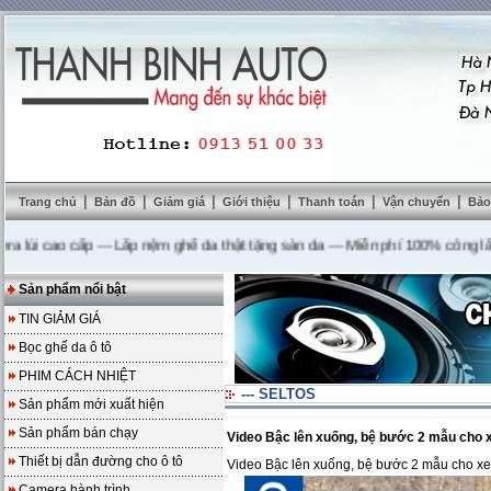
|
|
|
|
|
|
Trang chủ
Bản đồ
Giảm giá
Giới thiệu
Thanh toán
Vận chuyển
Bảo
 cao cấp
---
Lắp nệm ghế da thật tặng sàn da
---
Miễn phí 100% công lắp đặt
Sản phẩm nổi bật
TIN GIẢM GIÁ
Bọc ghế da ô tô
PHIM CÁCH NHIỆT
--- SELTOS
Sản phẩm mới xuất hiện
Sản phẩm bán chạy
Video Bậc lên xuống, bệ bước 2 mẫu cho 
Thiết bị dẫn đường cho ô tô
Video Bậc lên xuống, bệ bước 2 mẫu cho x
Camera hành trình