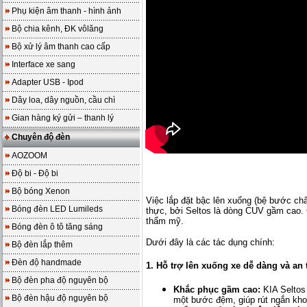
Phụ kiện âm thanh - hình ảnh
Bộ chia kênh, ĐK vôlăng
Bộ xử lý âm thanh cao cấp
Interface xe sang
Adapter USB - Ipod
Dây loa, dây nguồn, cầu chì
Gian hàng ký gửi – thanh lý
Chuyên độ đèn
AOZOOM
Độ bi - Độ bi
Bộ bóng Xenon
Việc lắp đặt bậc lên xuống (bệ bước ch
Bóng đèn LED Lumileds
thực, bởi Seltos là dòng CUV gầm cao. C
thẩm mỹ.
Bóng đèn ô tô tăng sáng
Dưới đây là các tác dụng chính:
Bộ đèn lắp thêm
Đèn độ handmade
1. Hỗ trợ lên xuống xe dễ dàng và an 
Bộ đèn pha độ nguyên bộ
Khắc phục gầm cao:
KIA Seltos
Bộ đèn hậu độ nguyên bộ
một bước đệm, giúp rút ngắn kho