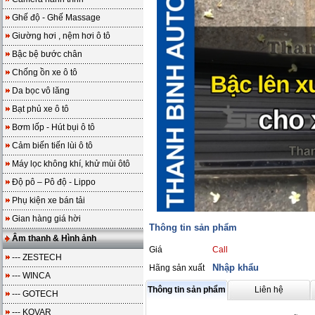
Ghế độ - Ghế Massage
Giường hơi , nệm hơi ô tô
Bậc bệ bước chân
Chống ồn xe ô tô
Da bọc vô lăng
Bạt phủ xe ô tô
Bơm lốp - Hút bụi ô tô
Cảm biến tiến lùi ô tô
Máy lọc không khí, khử mùi ôtô
Độ pô – Pô độ - Lippo
Phụ kiện xe bán tải
Gian hàng giá hời
Thông tin sản phẩm
Âm thanh & Hình ảnh
Giá
Call
--- ZESTECH
Nhập khẩu
Hãng sản xuất
--- WINCA
Thông tin sản phẩm
Liên hệ
--- GOTECH
--- KOVAR