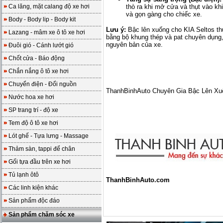
Ca lăng, mặt calang độ xe hơi
thò ra khi mở cửa và thụt vào khi
và gọn gàng cho chiếc xe.
Body - Body lip - Body kit
Lưu ý:
Bậc lên xuống cho KIA Seltos thư
Lazang - mâm xe ô tô xe hơi
bằng bộ khung thép và pat chuyên dụng,
nguyên bản của xe.
Đuôi gió - Cánh lướt gió
Chốt cửa - Báo động
Chắn nắng ô tô xe hơi
Chuyển điện - Đổi nguồn
ThanhBinhAuto Chuyên Gia Bậc Lên Xu
Nước hoa xe hơi
SP trang trí - độ xe
Tem độ ô tô xe hơi
Lót ghế - Tựa lưng - Massage
Thảm sàn, tappi để chân
Gối tựa đầu trên xe hơi
Tủ lạnh ôtô
ThanhBinhAuto.com
Các linh kiện khác
Sản phẩm độc đáo
Sản phẩm chăm sóc xe