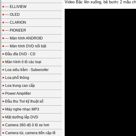
Video Bậc lên xuống, bệ bước 2 mẫu c
--- ELLIVIEW
--- OLED
--- CLARION
--- PIONEER
--- Màn hình ANDROID
--- Màn hình DVD nổi bật
Đầu đĩa DVD - CD
Màn hình ô tô các loại
Loa siêu trầm - Subwoofer
Loa phổ thông
Loa trung cao cấp
Power Amplifier
Đầu thu Tivi kỹ thuật số
Máy nghe nhạc MP3
Mặt dưỡng lắp DVD
Camera 360 độ ô tô xe hơi
Camera lùi, camera tiến cập lề