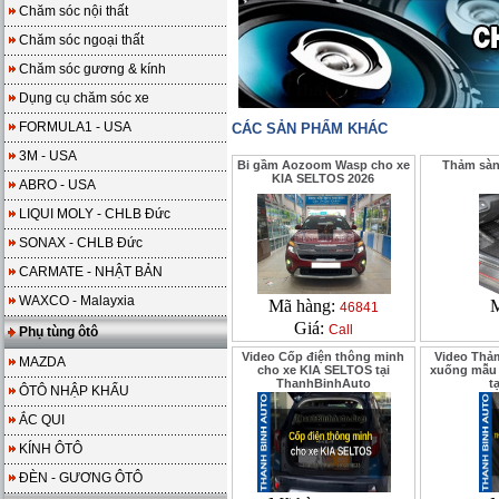
Chăm sóc nội thất
Chăm sóc ngoại thất
Chăm sóc gương & kính
Dụng cụ chăm sóc xe
FORMULA1 - USA
CÁC SẢN PHẨM KHÁC
3M - USA
Bi gầm Aozoom Wasp cho xe
Thảm sàn
KIA SELTOS 2026
ABRO - USA
LIQUI MOLY - CHLB Đức
SONAX - CHLB Đức
CARMATE - NHẬT BẢN
WAXCO - Malayxia
Mã hàng:
M
46841
Giá:
Call
Phụ tùng ôtô
Video Cốp điện thông minh
Video Thả
MAZDA
cho xe KIA SELTOS tại
xuống mẫu 
ThanhBinhAuto
t
ÔTÔ NHẬP KHẨU
ẮC QUI
KÍNH ÔTÔ
ĐÈN - GƯƠNG ÔTÔ