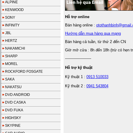
ALPINE
KENWOOD
Hỗ trợ online
SONY
Bán hàng online :
otothanhbinh@gmail
INFINITY
JBL
Hướng dẫn mua hàng qua mạng
HERTZ
Bán hàng cả tuần, từ thứ 2 đến CN
NAKAMICHI
Giờ mở cửa : 8h đến 18h (trừ có hẹn t
SHARP
----------------------
MOREL
Hỗ trợ kỹ thuật
ROCKFORD FOSGATE
Kỹ thuật 1 :
0913 510033
SAKA
Kỹ thuật 2 :
0941 543804
NAKATSU
DVD ANDROID
DVD CASKA
DVD FUKA
HIGHSKY
SKYPINE