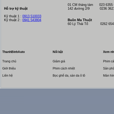
01 CM tháng tám
023 6355
Hỗ trợ kỹ thuật
142 đường 2/9 0236 362
Kỹ thuật 1 :
0913 510033
Kỹ thuật 2 :
0941 543804
Buôn Ma Thuột
60 Lý Thái Tổ 0262 6543
ThanhBinhAuto
Nổi bật
Xem nh
Trang chủ
Giảm giá
Phim cá
Giới thiệu
Phim cách nhiệt
Sản phẩ
Liên hệ
Bọc ghế da, sàn da ô tô
Màn hì