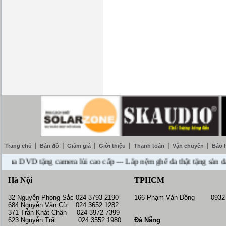
|
|
|
|
|
|
Trang chủ
Bản đồ
Giảm giá
Giới thiệu
Thanh toán
Vận chuyển
Bảo 
DVD tặng camera lùi cao cấp --- Lắp nệm ghế da thật tặng sàn da --- 
Hà Nội
TPHCM
32 Nguyễn Phong Sắc 024 3793 2190
166 Phạm Văn Đồng 0932 
684 Nguyễn Văn Cừ 024 3652 1282
371 Trần Khát Chân 024 3972 7399
623 Nguyễn Trãi 024 3552 1980
Đà Nẵng