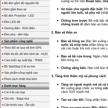
xuống xe trở nên
thuận tiện, nh
Bộ đèn gầm độ nguyên bộ
An toàn cho người đặc biệt:
Phụ
Đèn gầm theo xe
người lớn tuổi, và phụ nữ
(nhất
Bộ đèn Projector - LED
Chống trơn trượt:
Bề mặt bậc đư
Đèn LED độ
chống trượt
để đảm bảo an toàn,
Gương điện - Kính điện
2. Bảo vệ thân xe
Đèn pha - đèn hậu
Bảo vệ hông xe:
Bậc lên xuống đ
Sản phẩm công nghệ
xước và móp méo
phần hông xe 
Theo dõi xe qua vệ tinh GPS
vật cản hoặc khi mở cửa ở nơi c
Hiển thị tốc độ trên kính lái - HUD
Bảo vệ bệ cửa trong:
Ngăn chặn 
bên trong xe.
Cảm biến áp suất lốp - TPMS
Bộ StartStop ô tô xe hơi
Chống văng bẩn:
Hạn chế bùn đấ
Sản phẩm công nghệ cao
3. Tăng tính thẩm mỹ và phong cách
Phim cách nhiệt nhà kính
Tăng vẻ ngoài mạnh mẽ và cá t
Danh mục hàng
lên xuống giúp chiếc xe trông
cứn
cách SUV mạnh mẽ.
Còi ô tô các loại
Giá nóc - Baga mui
Tạo sự cân đối:
Giúp phần thân x
Cản trước sau - Ốp cản
Tăng sự sang trọng (Bậc điện):