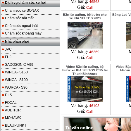
Mã hàng:
M
46568
Dịch vụ chăm sóc xe hơi
Giá:
Call
Chăm sóc xe SONAX
Bậc lên xuống, bệ bước cho
Bóng Led V
Chăm sóc nội thất
xe KIA SELTOS 2023
Chăm sóc ngoại thất
Chăm sóc khoang máy
Nhà phân phối
JVC
Mã hàng:
M
46369
FUJI
Giá:
Call
SADOSONIC V99
Video Bậc lên xuống, bệ
Video Bậ
bước xe KIA SELTOS 2025 tại
Macan 
WINCA - S160
ThanhBinhAuto
WINCA - S100
WORCA - S90
DLS
FOCAL
Mã hàng:
M
46103
AUDITOR
Giá:
Call
MOHAWK
BLAUPUNKT