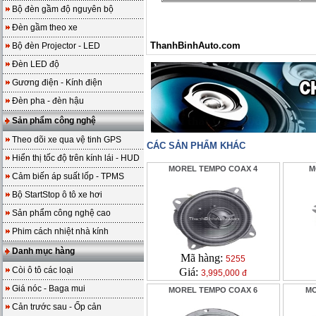
Bộ đèn gầm độ nguyên bộ
Đèn gầm theo xe
ThanhBinhAuto.com
Bộ đèn Projector - LED
Đèn LED độ
Gương điện - Kính điện
Đèn pha - đèn hậu
Sản phẩm công nghệ
Theo dõi xe qua vệ tinh GPS
CÁC SẢN PHẨM KHÁC
Hiển thị tốc độ trên kính lái - HUD
MOREL TEMPO COAX 4
M
Cảm biến áp suất lốp - TPMS
Bộ StartStop ô tô xe hơi
Sản phẩm công nghệ cao
Phim cách nhiệt nhà kính
Danh mục hàng
Mã hàng:
5255
Còi ô tô các loại
Giá:
3,995,000 đ
Giá nóc - Baga mui
MOREL TEMPO COAX 6
MO
Cản trước sau - Ốp cản