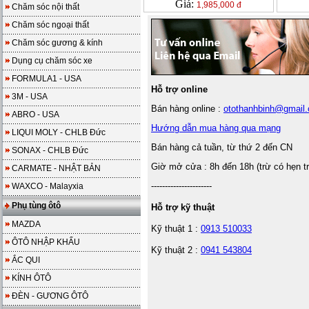
Giá:
1,985,000 đ
Chăm sóc nội thất
Chăm sóc ngoại thất
Chăm sóc gương & kính
Dụng cụ chăm sóc xe
FORMULA1 - USA
Hỗ trợ online
3M - USA
Bán hàng online :
otothanhbinh@gmail
ABRO - USA
Hướng dẫn mua hàng qua mạng
LIQUI MOLY - CHLB Đức
Bán hàng cả tuần, từ thứ 2 đến CN
SONAX - CHLB Đức
Giờ mở cửa : 8h đến 18h (trừ có hẹn t
CARMATE - NHẬT BẢN
----------------------
WAXCO - Malayxia
Phụ tùng ôtô
Hỗ trợ kỹ thuật
MAZDA
Kỹ thuật 1 :
0913 510033
ÔTÔ NHẬP KHẨU
Kỹ thuật 2 :
0941 543804
ẮC QUI
KÍNH ÔTÔ
ĐÈN - GƯƠNG ÔTÔ