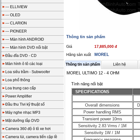
--- ELLIVIEW
--- OLED
--- CLARION
--- PIONEER
Thông tin sản phẩm
--- Màn hình ANDROID
Giá
17,885,000 đ
--- Màn hình DVD nổi bật
MOREL
Hãng sản xuất
Đầu đĩa DVD - CD
Màn hình ô tô các loại
Thông tin sản phẩm
Liên hệ
Loa siêu trầm - Subwoofer
MOREL ULTIMO 12 - 4 OHM
Loa phổ thông
Tính năng nổi bật
Loa trung cao cấp
SPECIFICATIONS
Power Amplifier
Đầu thu Tivi kỹ thuật số
Overall dimensions
D
Power handling RMS
Máy nghe nhạc MP3
Transient power 10ms
Mặt dưỡng lắp DVD
Sensitivity 2.83 Vrms / 1M
Camera 360 độ ô tô xe hơi
Sensitivity 1W / 1M
Camera lùi, camera tiến cập lề
Frequency response