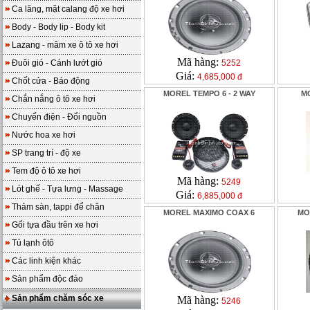
Ca lăng, mặt calang độ xe hơi
Body - Body lip - Body kit
Lazang - mâm xe ô tô xe hơi
Mã hàng:
Đuôi gió - Cánh lướt gió
5252
Giá:
4,685,000 đ
Chốt cửa - Báo động
MOREL TEMPO 6 - 2 WAY
M
Chắn nắng ô tô xe hơi
Chuyển điện - Đổi nguồn
Nước hoa xe hơi
SP trang trí - độ xe
Tem độ ô tô xe hơi
Mã hàng:
5249
Lót ghế - Tựa lưng - Massage
Giá:
6,885,000 đ
Thảm sàn, tappi để chân
MOREL MAXIMO COAX 6
MO
Gối tựa đầu trên xe hơi
Tủ lạnh ôtô
Các linh kiện khác
Sản phẩm độc đáo
Sản phẩm chăm sóc xe
Mã hàng:
5246