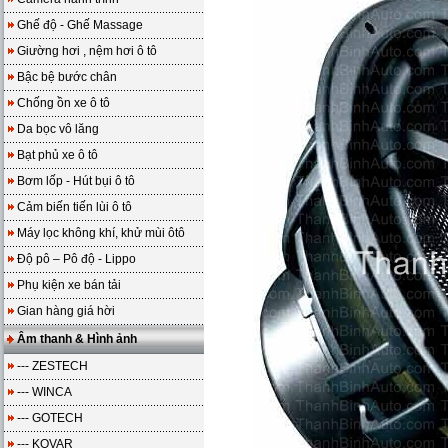
Ghế độ - Ghế Massage
Giường hơi , nệm hơi ô tô
Bậc bệ bước chân
Chống ồn xe ô tô
Da bọc vô lăng
Bạt phủ xe ô tô
Bơm lốp - Hút bụi ô tô
Cảm biến tiến lùi ô tô
Máy lọc không khí, khử mùi ôtô
Độ pô – Pô độ - Lippo
Phụ kiện xe bán tải
Gian hàng giá hời
Âm thanh & Hình ảnh
--- ZESTECH
--- WINCA
--- GOTECH
--- KOVAR