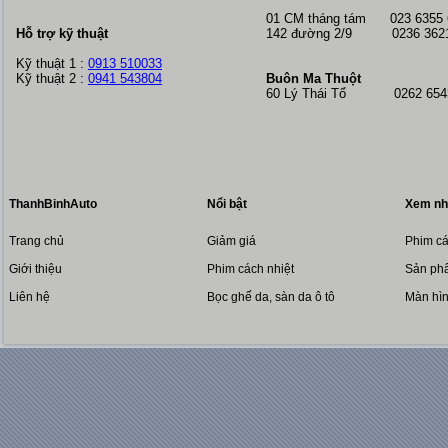
01 CM tháng tám
023 6355
Hỗ trợ kỹ thuật
142 đường 2/9 0236 362
Kỹ thuật 1 :
0913 510033
Kỹ thuật 2 :
0941 543804
Buôn Ma Thuột
60 Lý Thái Tổ 0262 6543
ThanhBinhAuto
Nổi bật
Xem nh
Trang chủ
Giảm giá
Phim cá
Giới thiệu
Phim cách nhiệt
Sản phẩ
Liên hệ
Bọc ghế da, sàn da ô tô
Màn hì