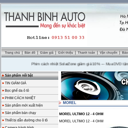
|
|
|
|
|
|
Trang chủ
Bản đồ
Giảm giá
Giới thiệu
Thanh toán
Vận chuyển
Bảo
Phim cách nhiệt SolarZone giảm giá 10%
---
Mua DVD tặng came
Sản phẩm nổi bật
TIN GIẢM GIÁ
Bọc ghế da ô tô
PHIM CÁCH NHIỆT
MOREL
Sản phẩm mới xuất hiện
Sản phẩm bán chạy
MOREL ULTIMO 12 - 4 OHM
Thiết bị dẫn đường cho ô tô
MOREL ULTIMO 12 - 4 OHM
Camera hành trình