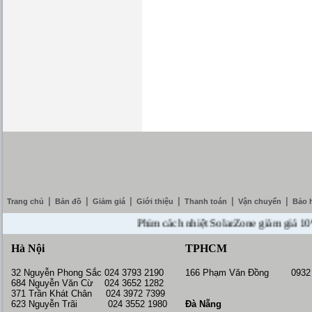
|
|
|
|
|
|
Trang chủ
Bản đồ
Giảm giá
Giới thiệu
Thanh toán
Vận chuyển
Bảo 
Phim cách nhiệt SolarZone giảm giá 10% --- 
Hà Nội
TPHCM
32 Nguyễn Phong Sắc 024 3793 2190
166 Phạm Văn Đồng 0932 
684 Nguyễn Văn Cừ 024 3652 1282
371 Trần Khát Chân 024 3972 7399
623 Nguyễn Trãi 024 3552 1980
Đà Nẵng