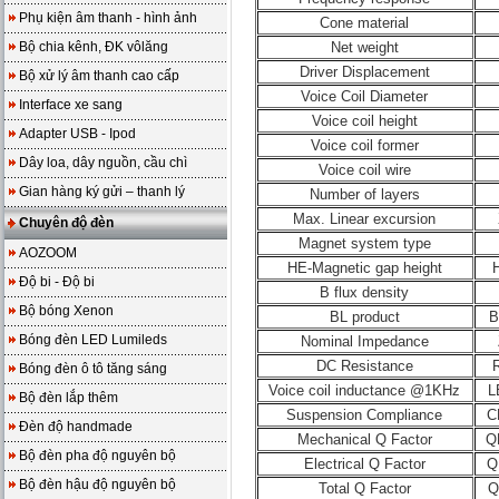
Phụ kiện âm thanh - hình ảnh
Cone material
Bộ chia kênh, ĐK vôlăng
Net weight
Driver Displacement
Bộ xử lý âm thanh cao cấp
Voice Coil Diameter
Interface xe sang
Voice coil height
Adapter USB - Ipod
Voice coil former
Dây loa, dây nguồn, cầu chì
Voice coil wire
Gian hàng ký gửi – thanh lý
Number of layers
Max. Linear excursion
Chuyên độ đèn
Magnet system type
AOZOOM
HE-Magnetic gap height
Độ bi - Độ bi
B flux density
Bộ bóng Xenon
BL product
B
Bóng đèn LED Lumileds
Nominal Impedance
DC Resistance
Bóng đèn ô tô tăng sáng
Voice coil inductance @1KHz
L
Bộ đèn lắp thêm
Suspension Compliance
C
Đèn độ handmade
Mechanical Q Factor
Q
Bộ đèn pha độ nguyên bộ
Electrical Q Factor
Q
Bộ đèn hậu độ nguyên bộ
Total Q Factor
Q