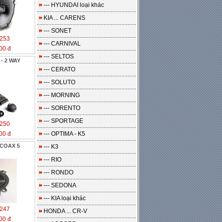
--- HYUNDAI loại khác
KIA ... CARENS
--- SONET
253
--- CARNIVAL
00 đ
--- SELTOS
- 2 WAY
--- CERATO
--- SOLUTO
--- MORNING
--- SORENTO
--- SPORTAGE
250
00 đ
--- OPTIMA - K5
COAX 5
--- K3
--- RIO
--- RONDO
--- SEDONA
--- KIA loại khác
247
HONDA ... CR-V
00 đ