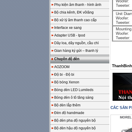
Woofer:
Phụ kiện âm thanh - hình ảnh
Tweeter:
Bộ chia kênh, ĐK vôlăng
Unit Diam
Woofer:
Bộ xử lý âm thanh cao cấp
Tweeter:
Interface xe sang
Mounting
Woofer:
Adapter USB - Ipod
Tweeter:
Dây loa, dây nguồn, cầu chì
Gian hàng ký gửi – thanh lý
Chuyên độ đèn
ThanhBinh
AOZOOM
Độ bi - Độ bi
Bộ bóng Xenon
Bóng đèn LED Lumileds
Bóng đèn ô tô tăng sáng
Bộ đèn lắp thêm
CÁC SẢN 
Đèn độ handmade
MOREL
Bộ đèn pha độ nguyên bộ
Bộ đèn hậu độ nguyên bộ