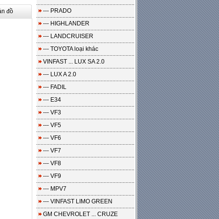
--- PRADO
ản đồ
--- HIGHLANDER
--- LANDCRUISER
--- TOYOTA loại khác
VINFAST ... LUX SA 2.0
--- LUX A 2.0
--- FADIL
--- E34
--- VF3
--- VF5
--- VF6
--- VF7
--- VF8
--- VF9
--- MPV7
--- VINFAST LIMO GREEN
GM CHEVROLET ... CRUZE