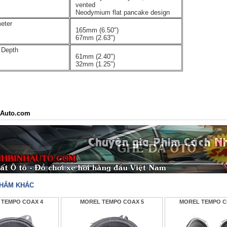
vented
Neodymium flat pancake design
eter
165mm (6.50")
67mm (2.63")
 Depth
61mm (2.40")
32mm (1.25")
Auto.com
PHẨM KHÁC
 TEMPO COAX 4
MOREL TEMPO COAX 5
MOREL TEMPO C