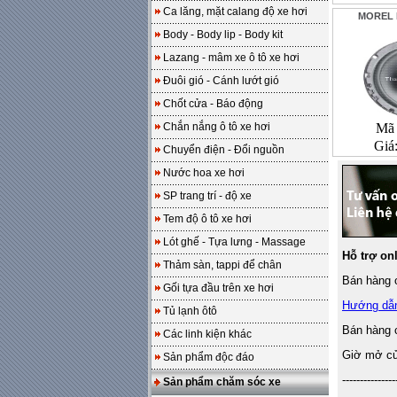
Ca lăng, mặt calang độ xe hơi
MOREL 
Body - Body lip - Body kit
Lazang - mâm xe ô tô xe hơi
Đuôi gió - Cánh lướt gió
Chốt cửa - Báo động
Chắn nắng ô tô xe hơi
Mã 
Giá
Chuyển điện - Đổi nguồn
Nước hoa xe hơi
SP trang trí - độ xe
Tem độ ô tô xe hơi
Lót ghế - Tựa lưng - Massage
Hỗ trợ on
Thảm sàn, tappi để chân
Bán hàng o
Gối tựa đầu trên xe hơi
Hướng dẫ
Tủ lạnh ôtô
Bán hàng 
Các linh kiện khác
Giờ mở cửa
Sản phẩm độc đáo
---------------
Sản phẩm chăm sóc xe