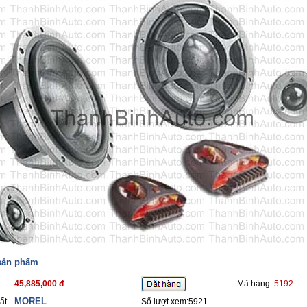
 sản phẩm
45,885,000 đ
Mã hàng:
5192
MOREL
ất
Số lượt xem:5921