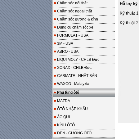
Chăm sóc nội thất
Hỗ trợ kỹ 
Chăm sóc ngoại thất
Kỹ thuật 1
Chăm sóc gương & kính
Kỹ thuật 2
Dụng cụ chăm sóc xe
FORMULA1 - USA
3M - USA
ABRO - USA
LIQUI MOLY - CHLB Đức
SONAX - CHLB Đức
CARMATE - NHẬT BẢN
WAXCO - Malayxia
Phụ tùng ôtô
MAZDA
ÔTÔ NHẬP KHẨU
ẮC QUI
KÍNH ÔTÔ
ĐÈN - GƯƠNG ÔTÔ