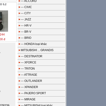
--- ACCORD
O 5.2
--- CIVIC
--- CITY
--- JAZZ
--- HR-V
--- BR-V
244
--- BRIO
00 đ
--- HONDA loại khác
MITSUBISHI ... GRANDIS
o
--- DESTINATOR
--- XFORCE
--- TRITON
--- ATTRAGE
--- OUTLANDER
--- XPANDER
0
--- PAJERO SPORT
--- MIRAGE
079229
--- MITSUBISHI loại khác