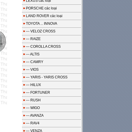
LEXUS các loại
PORSCHE các loại
LAND ROVER các loại
TOYOTA ... INNOVA
--- VELOZ CROSS
--- RAIZE
--- COROLLA CROSS
--- ALTIS
--- CAMRY
--- VIOS
--- YARIS - YARIS CROSS
--- HILUX
--- FORTUNER
--- RUSH
--- WIGO
--- AVANZA
--- RAV4
--- VENZA