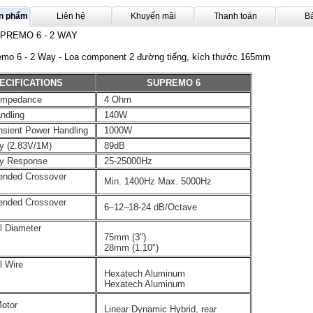
ản phẩm
Liên hệ
Khuyến mãi
Thanh toán
B
PREMO 6 - 2 WAY
emo 6 - 2 Way - Loa component 2 đường tiếng, kích thước 165mm
ECIFICATIONS
SUPREMO 6
Impedance
4 Ohm
ndling
140W
nsient Power Handling
1000W
ty (2.83V/1M)
89dB
y Response
25-25000Hz
nded Crossover
Min. 1400Hz Max. 5000Hz
nded Crossover
6–12–18-24 dB/Octave
l Diameter
75mm (3")
28mm (1.10")
l Wire
Hexatech Aluminum
Hexatech Aluminum
otor
Linear Dynamic Hybrid, rear