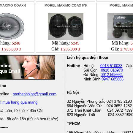
MAXIMO COAX 6
MOREL MAXIMO COAX 6*9
MOREL MAXIM
hàng:
Mã hàng:
Mã hàng:
5246
5245
5
:
Giá:
Giá:
1,985,000 đ
1,985,000 đ
2,785,0
Liên hệ qua điện thoại
Hotline
: Hà nội
0913 510033
Zal
Sài Gòn
0918 018970
Đà Nẵng
0912 595664
Ninh Bình
0947 685866
line
Hà Nội
nline :
otothanhbinh@gmail.com
32 Nguyễn Phong Sắc 024 3793 2190
n mua hàng qua mạng
684 Nguyễn Văn Cừ 024 3652 1282
371 Trần Khát Chân 024 3972 7399
cả tuần, từ thứ 2 đến CN
623 Nguyễn Trãi 024 3552 198
 : 8h đến 18h (trừ có hẹn trước)
TPHCM
-------
166 Phạm Văn Đồng - T.Đức 0932 