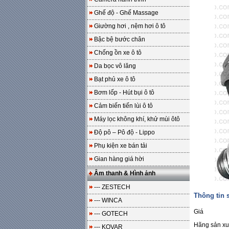
Ghế độ - Ghế Massage
Giường hơi , nệm hơi ô tô
Bậc bệ bước chân
Chống ồn xe ô tô
Da bọc vô lăng
Bạt phủ xe ô tô
Bơm lốp - Hút bụi ô tô
Cảm biến tiến lùi ô tô
Máy lọc không khí, khử mùi ôtô
Độ pô – Pô độ - Lippo
Phụ kiện xe bán tải
Gian hàng giá hời
Âm thanh & Hình ảnh
--- ZESTECH
Thông tin
--- WINCA
Giá
--- GOTECH
Hãng sản xu
--- KOVAR