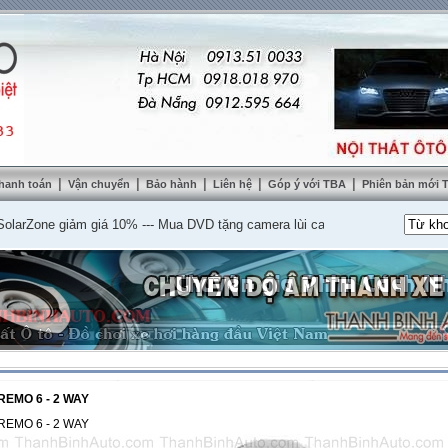
|
|
|
|
|
hanh toán
Vận chuyển
Bảo hành
Liên hệ
Góp ý với TBA
Phiên bản mới
one giảm giá 10%
---
Mua DVD tặng camera lùi cao cấp
---
Lắp nệm ghế da thậ
EMO 6 - 2 WAY
EMO 6 - 2 WAY