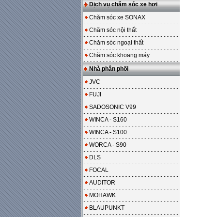
Dịch vụ chăm sóc xe hơi
Chăm sóc xe SONAX
Chăm sóc nội thất
Chăm sóc ngoại thất
Chăm sóc khoang máy
Nhà phân phối
JVC
FUJI
SADOSONIC V99
WINCA - S160
WINCA - S100
WORCA - S90
DLS
FOCAL
AUDITOR
MOHAWK
BLAUPUNKT