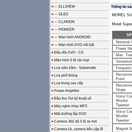
--- ELLIVIEW
Thông tin s
--- OLED
MOREL SU
--- CLARION
Morel Supr
--- PIONEER
SP
--- Màn hình ANDROID
Nominal 
--- Màn hình DVD nổi bật
Power Ha
Đầu đĩa DVD - CD
Max. Tra
Màn hình ô tô các loại
Sensitivi
Loa siêu trầm - Subwoofer
Frequenc
Recomme
Loa phổ thông
Point
Loa trung cao cấp
Recomme
Slope
Power Amplifier
Voice Coi
Đầu thu Tivi kỹ thuật số
Woofer:
Tweeter:
Máy nghe nhạc MP3
Voice Coi
Mặt dưỡng lắp DVD
Woofer:
Tweeter:
Camera 360 độ ô tô xe hơi
Magnet M
Camera lùi, camera tiến cập lề