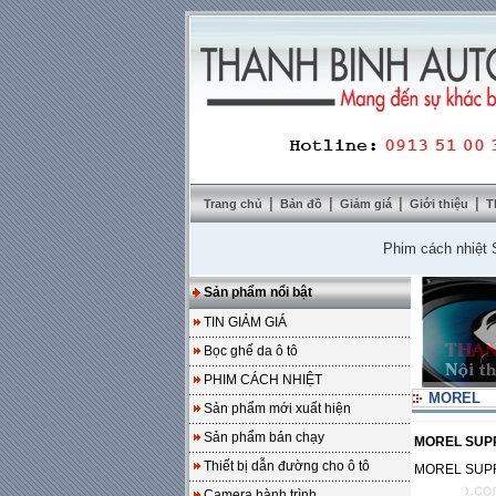
|
|
|
|
Trang chủ
Bản đồ
Giảm giá
Giới thiệu
T
Phim cách nhiệt SolarZ
Sản phẩm nổi bật
TIN GIẢM GIÁ
Bọc ghế da ô tô
PHIM CÁCH NHIỆT
MOREL
Sản phẩm mới xuất hiện
Sản phẩm bán chạy
MOREL SUPR
Thiết bị dẫn đường cho ô tô
MOREL SUPR
Camera hành trình