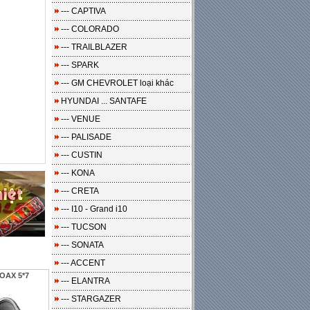
--- CAPTIVA
--- COLORADO
--- TRAILBLAZER
--- SPARK
--- GM CHEVROLET loại khác
HYUNDAI ... SANTAFE
--- VENUE
--- PALISADE
--- CUSTIN
--- KONA
--- CRETA
--- I10 - Grand i10
--- TUCSON
--- SONATA
--- ACCENT
OAX 5*7
--- ELANTRA
--- STARGAZER