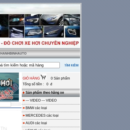
 THANHBINHAUTO
t tặng sàn da
---
Miễn phí 100% công lắp đặt
GIỎ HÀNG
0 Sản phẩm
Tổng số tiền : 0 đ
Sản phẩm theo hãng xe
--- VIDEO --- VIDEO
BMW các loại
MERCEDES các loại
AUDI các loại