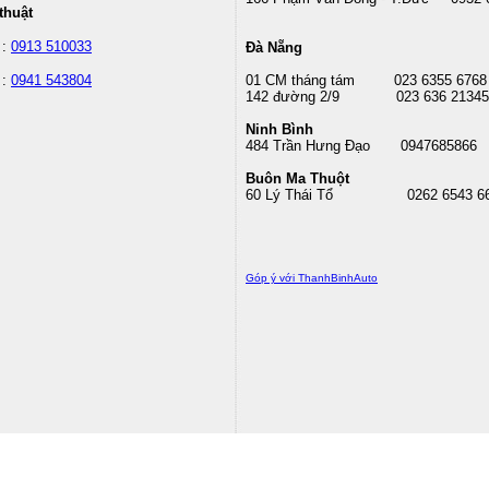
thuật
 :
0913 510033
Đà Nẵng
 :
0941 543804
01 CM tháng tám
023 6355 6768
142 đường 2/9 023 636 21345
Ninh Bình
484 Trần Hưng Đạo 0947685866
Buôn Ma Thuột
60 Lý Thái Tổ
0262 6543 6
Góp ý với ThanhBinhAuto