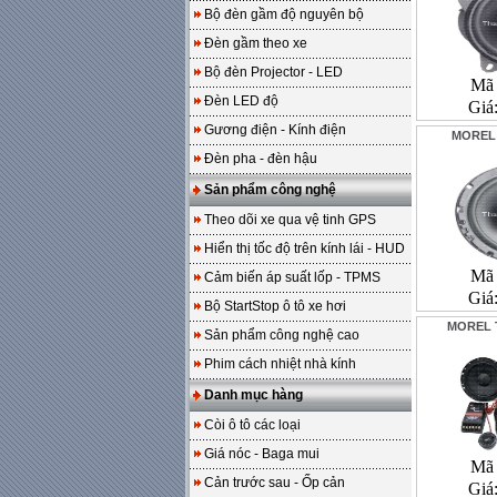
Bộ đèn gầm độ nguyên bộ
Đèn gầm theo xe
Bộ đèn Projector - LED
Mã 
Đèn LED độ
Giá
Gương điện - Kính điện
MOREL
Đèn pha - đèn hậu
Sản phẩm công nghệ
Theo dõi xe qua vệ tinh GPS
Hiển thị tốc độ trên kính lái - HUD
Mã 
Cảm biến áp suất lốp - TPMS
Giá
Bộ StartStop ô tô xe hơi
MOREL T
Sản phẩm công nghệ cao
Phim cách nhiệt nhà kính
Danh mục hàng
Còi ô tô các loại
Giá nóc - Baga mui
Mã 
Cản trước sau - Ốp cản
Giá