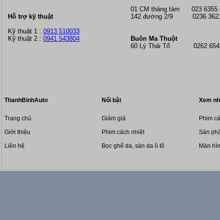
01 CM tháng tám
023 6355
Hỗ trợ kỹ thuật
142 đường 2/9 0236 362
Kỹ thuật 1 :
0913 510033
Kỹ thuật 2 :
0941 543804
Buôn Ma Thuột
60 Lý Thái Tổ 0262 6543
ThanhBinhAuto
Nổi bật
Xem nh
Trang chủ
Giảm giá
Phim cá
Giới thiệu
Phim cách nhiệt
Sản phẩ
Liên hệ
Bọc ghế da, sàn da ô tô
Màn hì