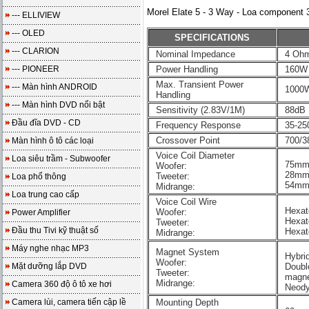
Morel Elate 5 - 3 Way - Loa component
--- ELLIVIEW
--- OLED
SPECIFICATIONS
--- CLARION
Nominal Impedance
4 Oh
--- PIONEER
Power Handling
160W
Max. Transient Power
--- Màn hình ANDROID
1000
Handling
--- Màn hình DVD nổi bật
Sensitivity (2.83V/1M)
88dB
Đầu đĩa DVD - CD
Frequency Response
35-25
Crossover Point
700/3
Màn hình ô tô các loại
Voice Coil Diameter
Loa siêu trầm - Subwoofer
75mm 
Woofer:
28mm 
Tweeter:
Loa phổ thông
54mm 
Midrange:
Loa trung cao cấp
Voice Coil Wire
Hexat
Woofer:
Power Amplifier
Hexat
Tweeter:
Đầu thu Tivi kỹ thuật số
Hexat
Midrange:
Máy nghe nhạc MP3
Magnet System
Hybri
Woofer:
Mặt dưỡng lắp DVD
Doub
Tweeter:
magn
Midrange:
Camera 360 độ ô tô xe hơi
Neody
Camera lùi, camera tiến cập lề
Mounting Depth