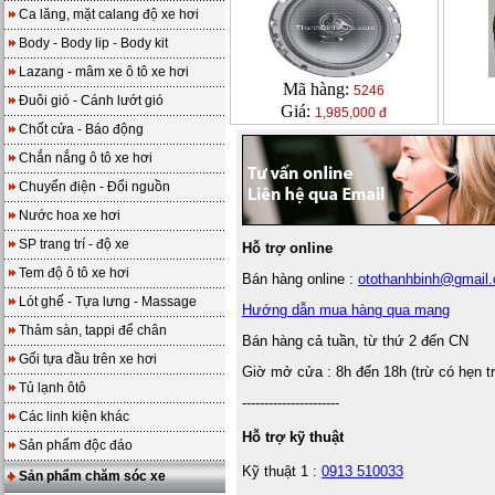
Ca lăng, mặt calang độ xe hơi
Body - Body lip - Body kit
Lazang - mâm xe ô tô xe hơi
Mã hàng:
5246
Đuôi gió - Cánh lướt gió
Giá:
1,985,000 đ
Chốt cửa - Báo động
Chắn nắng ô tô xe hơi
Chuyển điện - Đổi nguồn
Nước hoa xe hơi
SP trang trí - độ xe
Hỗ trợ online
Tem độ ô tô xe hơi
Bán hàng online :
otothanhbinh@gmail
Lót ghế - Tựa lưng - Massage
Hướng dẫn mua hàng qua mạng
Thảm sàn, tappi để chân
Bán hàng cả tuần, từ thứ 2 đến CN
Gối tựa đầu trên xe hơi
Giờ mở cửa : 8h đến 18h (trừ có hẹn t
Tủ lạnh ôtô
----------------------
Các linh kiện khác
Hỗ trợ kỹ thuật
Sản phẩm độc đáo
Kỹ thuật 1 :
0913 510033
Sản phẩm chăm sóc xe