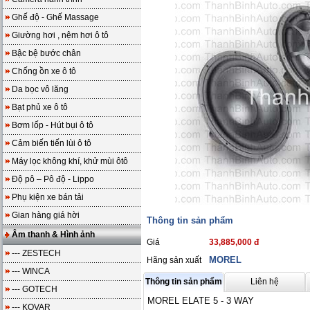
Ghế độ - Ghế Massage
Giường hơi , nệm hơi ô tô
Bậc bệ bước chân
Chống ồn xe ô tô
Da bọc vô lăng
Bạt phủ xe ô tô
Bơm lốp - Hút bụi ô tô
Cảm biến tiến lùi ô tô
Máy lọc không khí, khử mùi ôtô
Độ pô – Pô độ - Lippo
Phụ kiện xe bán tải
Gian hàng giá hời
Thông tin sản phẩm
Âm thanh & Hình ảnh
Giá
33,885,000 đ
--- ZESTECH
MOREL
Hãng sản xuất
--- WINCA
Thông tin sản phẩm
Liên hệ
--- GOTECH
MOREL ELATE 5 - 3 WAY
--- KOVAR