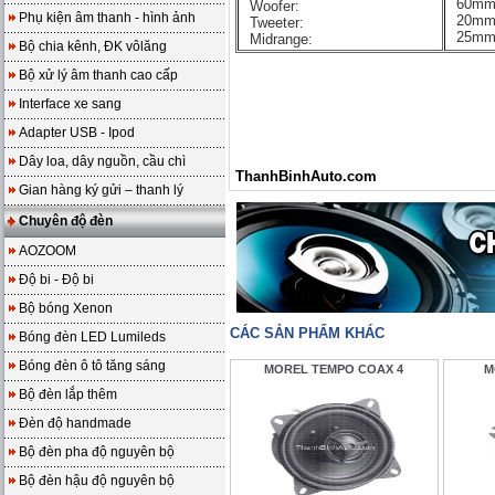
60mm 
Woofer:
Phụ kiện âm thanh - hình ảnh
20mm 
Tweeter:
25mm 
Midrange:
Bộ chia kênh, ĐK vôlăng
Bộ xử lý âm thanh cao cấp
Interface xe sang
Adapter USB - Ipod
Dây loa, dây nguồn, cầu chì
ThanhBinhAuto.com
Gian hàng ký gửi – thanh lý
Chuyên độ đèn
AOZOOM
Độ bi - Độ bi
Bộ bóng Xenon
CÁC SẢN PHẨM KHÁC
Bóng đèn LED Lumileds
Bóng đèn ô tô tăng sáng
MOREL TEMPO COAX 4
M
Bộ đèn lắp thêm
Đèn độ handmade
Bộ đèn pha độ nguyên bộ
Bộ đèn hậu độ nguyên bộ