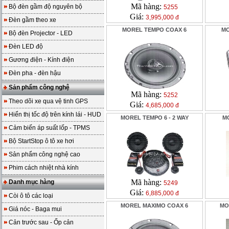
Mã hàng:
Bộ đèn gầm độ nguyên bộ
5255
Giá:
3,995,000 đ
Đèn gầm theo xe
MOREL TEMPO COAX 6
MO
Bộ đèn Projector - LED
Đèn LED độ
Gương điện - Kính điện
Đèn pha - đèn hậu
Sản phẩm công nghệ
Mã hàng:
5252
Theo dõi xe qua vệ tinh GPS
Giá:
4,685,000 đ
Hiển thị tốc độ trên kính lái - HUD
MOREL TEMPO 6 - 2 WAY
M
Cảm biến áp suất lốp - TPMS
Bộ StartStop ô tô xe hơi
Sản phẩm công nghệ cao
Phim cách nhiệt nhà kính
Mã hàng:
Danh mục hàng
5249
Giá:
6,885,000 đ
Còi ô tô các loại
MOREL MAXIMO COAX 6
MO
Giá nóc - Baga mui
Cản trước sau - Ốp cản