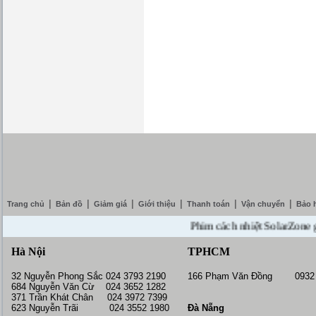
|
|
|
|
|
|
Trang chủ
Bản đồ
Giảm giá
Giới thiệu
Thanh toán
Vận chuyển
Bảo 
Phim cách nhiệt SolarZone giảm 
Hà Nội
TPHCM
32 Nguyễn Phong Sắc 024 3793 2190
166 Phạm Văn Đồng 0932 
684 Nguyễn Văn Cừ 024 3652 1282
371 Trần Khát Chân 024 3972 7399
623 Nguyễn Trãi 024 3552 1980
Đà Nẵng