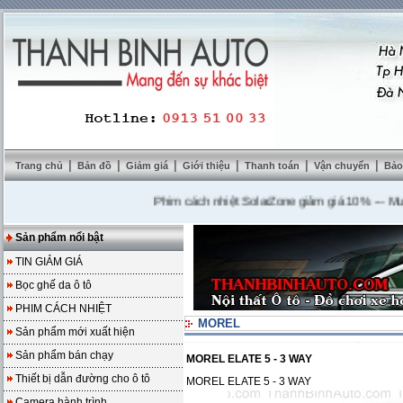
|
|
|
|
|
|
Trang chủ
Bản đồ
Giảm giá
Giới thiệu
Thanh toán
Vận chuyển
Bảo
Phim cách nhiệt SolarZone giảm giá 10%
---
Mua DV
Sản phẩm nổi bật
TIN GIẢM GIÁ
Bọc ghế da ô tô
PHIM CÁCH NHIỆT
MOREL
Sản phẩm mới xuất hiện
Sản phẩm bán chạy
MOREL ELATE 5 - 3 WAY
Thiết bị dẫn đường cho ô tô
MOREL ELATE 5 - 3 WAY
Camera hành trình