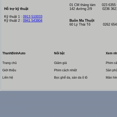
01 CM tháng tám
023 6355
Hỗ trợ kỹ thuật
142 đường 2/9 0236 362
Kỹ thuật 1 :
0913 510033
Kỹ thuật 2 :
0941 543804
Buôn Ma Thuột
60 Lý Thái Tổ 0262 6543
ThanhBinhAuto
Nổi bật
Xem nh
Trang chủ
Giảm giá
Phim cá
Giới thiệu
Phim cách nhiệt
Sản phẩ
Liên hệ
Bọc ghế da, sàn da ô tô
Màn hì