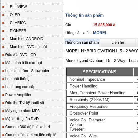
--- ELLIVIEW
--- OLED
Thông tin sản phẩm
--- CLARION
Giá
15,885,000 đ
--- PIONEER
MOREL
Hãng sản xuất
--- Màn hình ANDROID
Thông tin sản phẩm
Liên hệ
--- Màn hình DVD nổi bật
MOREL HYBRID OVATION II 5 - 2 WAY
Đầu đĩa DVD - CD
Morel Hybrid Ovation II 5 - 2 Way - L
Màn hình ô tô các loại
Loa siêu trầm - Subwoofer
SPECIFICATIONS
Loa phổ thông
Nominal Impedance
Power Handling
Loa trung cao cấp
Max. Transient Power Handling
Power Amplifier
Sensitivity (2.83V/1M)
Đầu thu Tivi kỹ thuật số
Frequency Response
Máy nghe nhạc MP3
Crossover Point
Mặt dưỡng lắp DVD
Voice Coil Diameter
Woofer:
Camera 360 độ ô tô xe hơi
Tweeter:
Camera lùi, camera tiến cập lề
Voice Coil Wire