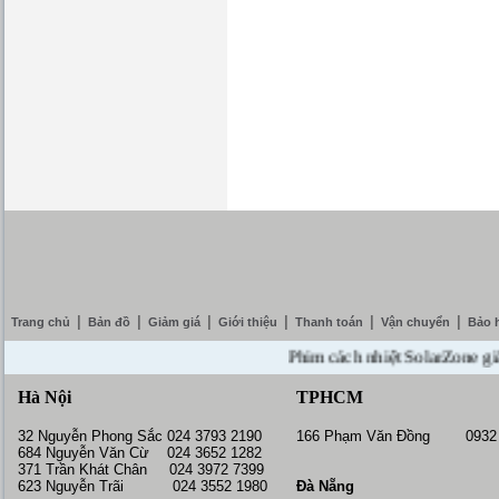
|
|
|
|
|
|
Trang chủ
Bản đồ
Giảm giá
Giới thiệu
Thanh toán
Vận chuyển
Bảo 
Phim cách nhiệt SolarZone giảm gi
Hà Nội
TPHCM
32 Nguyễn Phong Sắc 024 3793 2190
166 Phạm Văn Đồng 0932 
684 Nguyễn Văn Cừ 024 3652 1282
371 Trần Khát Chân 024 3972 7399
623 Nguyễn Trãi 024 3552 1980
Đà Nẵng