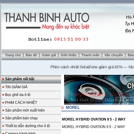
|
|
|
|
|
|
Trang chủ
Bản đồ
Giảm giá
Giới thiệu
Thanh toán
Vận chuyển
Bảo
Phim cách nhiệt SolarZone giảm giá 10%
---
Mua DVD 
Sản phẩm nổi bật
TIN GIẢM GIÁ
Bọc ghế da ô tô
PHIM CÁCH NHIỆT
MOREL
Sản phẩm mới xuất hiện
Sản phẩm bán chạy
MOREL HYBRID OVATION II 5 - 2 WAY
Thiết bị dẫn đường cho ô tô
MOREL HYBRID OVATION II 5 - 2 WAY
Camera hành trình