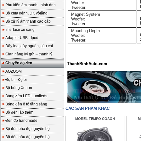
Woofer:
Phụ kiện âm thanh - hình ảnh
Tweeter:
Bộ chia kênh, ĐK vôlăng
Magnet System
Woofer:
Bộ xử lý âm thanh cao cấp
Tweeter:
Interface xe sang
Mounting Depth
Woofer:
Adapter USB - Ipod
Tweeter:
Dây loa, dây nguồn, cầu chì
Gian hàng ký gửi – thanh lý
Chuyên độ đèn
ThanhBinhAuto.com
AOZOOM
Độ bi - Độ bi
Bộ bóng Xenon
Bóng đèn LED Lumileds
Bóng đèn ô tô tăng sáng
CÁC SẢN PHẨM KHÁC
Bộ đèn lắp thêm
MOREL TEMPO COAX 4
M
Đèn độ handmade
Bộ đèn pha độ nguyên bộ
Bộ đèn hậu độ nguyên bộ