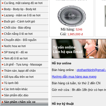
Ca lăng, mặt calang độ xe hơi
Body - Body lip - Body kit
Lazang - mâm xe ô tô xe hơi
Đuôi gió - Cánh lướt gió
Chốt cửa - Báo động
Mã hàng:
5246
Giá:
Chắn nắng ô tô xe hơi
1,985,000 đ
Chuyển điện - Đổi nguồn
Nước hoa xe hơi
SP trang trí - độ xe
Tem độ ô tô xe hơi
Hỗ trợ online
Lót ghế - Tựa lưng - Massage
Bán hàng online :
otothanhbinh@gmail
Thảm sàn, tappi để chân
Hướng dẫn mua hàng qua mạng
Gối tựa đầu trên xe hơi
Tủ lạnh ôtô
Bán hàng cả tuần, từ thứ 2 đến CN
Các linh kiện khác
Giờ mở cửa : 8h đến 18h (trừ có hẹn t
Sản phẩm độc đáo
----------------------
Sản phẩm chăm sóc xe
Hỗ trợ kỹ thuật