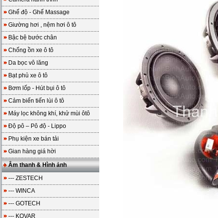
Ghế độ - Ghế Massage
Giường hơi , nệm hơi ô tô
Bậc bệ bước chân
Chống ồn xe ô tô
Da bọc vô lăng
Bạt phủ xe ô tô
Bơm lốp - Hút bụi ô tô
Cảm biến tiến lùi ô tô
Máy lọc không khí, khử mùi ôtô
Độ pô – Pô độ - Lippo
Phụ kiện xe bán tải
Gian hàng giá hời
Âm thanh & Hình ảnh
--- ZESTECH
--- WINCA
--- GOTECH
--- KOVAR