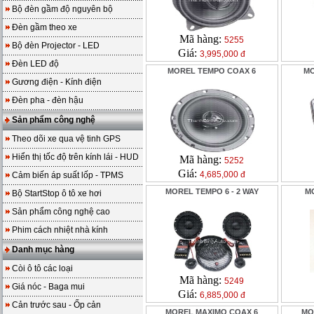
Bộ đèn gầm độ nguyên bộ
Đèn gầm theo xe
Mã hàng:
5255
Bộ đèn Projector - LED
Giá:
3,995,000 đ
Đèn LED độ
MOREL TEMPO COAX 6
MO
Gương điện - Kính điện
Đèn pha - đèn hậu
Sản phẩm công nghệ
Theo dõi xe qua vệ tinh GPS
Hiển thị tốc độ trên kính lái - HUD
Mã hàng:
5252
Giá:
4,685,000 đ
Cảm biến áp suất lốp - TPMS
MOREL TEMPO 6 - 2 WAY
M
Bộ StartStop ô tô xe hơi
Sản phẩm công nghệ cao
Phim cách nhiệt nhà kính
Danh mục hàng
Còi ô tô các loại
Mã hàng:
5249
Giá nóc - Baga mui
Giá:
6,885,000 đ
Cản trước sau - Ốp cản
MOREL MAXIMO COAX 6
MO