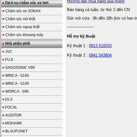
Hướng dẫn mua hàng qua mạng
Dịch vụ chăm sóc xe hơi
Bán hàng cả tuần, từ thứ 2 đến CN
Chăm sóc xe SONAX
Giờ mở cửa : 8h đến 18h (trừ có hẹn t
Chăm sóc nội thất
----------------------
Chăm sóc ngoại thất
Chăm sóc khoang máy
Hỗ trợ kỹ thuật
Nhà phân phối
Kỹ thuật 1 :
0913 510033
JVC
Kỹ thuật 2 :
0941 543804
FUJI
SADOSONIC V99
WINCA - S160
WINCA - S100
WORCA - S90
DLS
FOCAL
AUDITOR
MOHAWK
BLAUPUNKT