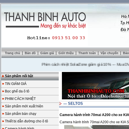
|
|
|
|
|
|
Trang chủ
Bản đồ
Giảm giá
Giới thiệu
Thanh toán
Vận chuyển
Bảo
Phim cách nhiệt SolarZone giảm giá 10%
---
Mua DVD tặng
Sản phẩm nổi bật
TIN GIẢM GIÁ
Bọc ghế da ô tô
PHIM CÁCH NHIỆT
--- SELTOS
Sản phẩm mới xuất hiện
Sản phẩm bán chạy
Camera hành trình 70mai A200 cho xe KI
Thiết bị dẫn đường cho ô tô
Camera hành trình 70mai A200 cho xe KIA
Camera hành trình