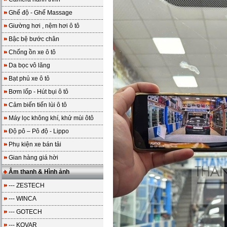
Ghế độ - Ghế Massage
Giường hơi , nệm hơi ô tô
Bậc bệ bước chân
Chống ồn xe ô tô
Da bọc vô lăng
Bạt phủ xe ô tô
Bơm lốp - Hút bụi ô tô
Cảm biến tiến lùi ô tô
Máy lọc không khí, khử mùi ôtô
Độ pô – Pô độ - Lippo
Phụ kiện xe bán tải
Gian hàng giá hời
Âm thanh & Hình ảnh
--- ZESTECH
--- WINCA
--- GOTECH
--- KOVAR