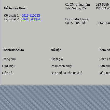
01 CM tháng tám
023 6355
Hỗ trợ kỹ thuật
142 đường 2/9 0236 362
Kỹ thuật 1 :
0913 510033
Kỹ thuật 2 :
0941 543804
Buôn Ma Thuột
60 Lý Thái Tổ 0262 6543
ThanhBinhAuto
Nổi bật
Xem nh
Trang chủ
Giảm giá
Phim cá
Giới thiệu
Phim cách nhiệt
Sản phẩ
Liên hệ
Bọc ghế da, sàn da ô tô
Màn hì