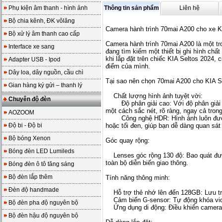
Phụ kiện âm thanh - hình ảnh
Thông tin sản phẩm
Liên hệ
Bộ chia kênh, ĐK vôlăng
Camera hành trình 70mai A200 cho xe
Bộ xử lý âm thanh cao cấp
Camera hành trình 70mai A200 là một tr
Interface xe sang
đang tìm kiếm một thiết bị ghi hình chấ
khi lắp đặt trên chiếc KIA Seltos 2024
Adapter USB - Ipod
điểm của mình.
Dây loa, dây nguồn, cầu chì
Tại sao nên chọn 70mai A200 cho KIA S
Gian hàng ký gửi – thanh lý
Chất lượng hình ảnh tuyệt vời:
Chuyên độ đèn
Độ phân giải cao: Với độ phân giải 108
một cách sắc nét, rõ ràng, ngay cả tron
AOZOOM
Công nghệ HDR: Hình ảnh luôn được c
Độ bi - Độ bi
hoặc tối đen, giúp bạn dễ dàng quan sát 
Bộ bóng Xenon
Góc quay rộng:
Bóng đèn LED Lumileds
Lenses góc rộng 130 độ: Bao quát được 
toàn bộ diễn biến giao thông.
Bóng đèn ô tô tăng sáng
Bộ đèn lắp thêm
Tính năng thông minh:
Đèn độ handmade
Hỗ trợ thẻ nhớ lên đến 128GB: Lưu trữ
Cảm biến G-sensor: Tự động khóa vide
Bộ đèn pha độ nguyên bộ
Ứng dụng di động: Điều khiển camera, xe
Bộ đèn hậu độ nguyên bộ