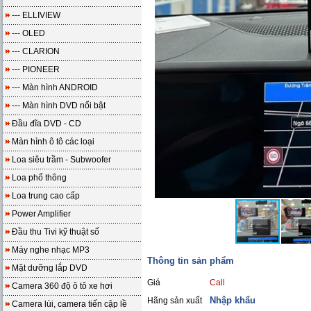
--- ELLIVIEW
--- OLED
--- CLARION
--- PIONEER
--- Màn hình ANDROID
--- Màn hình DVD nổi bật
Đầu đĩa DVD - CD
Màn hình ô tô các loại
Loa siêu trầm - Subwoofer
Loa phổ thông
Loa trung cao cấp
Power Amplifier
Đầu thu Tivi kỹ thuật số
Máy nghe nhạc MP3
Thông tin sản phẩm
Mặt dưỡng lắp DVD
Giá
Call
Camera 360 độ ô tô xe hơi
Nhập khẩu
Hãng sản xuất
Camera lùi, camera tiến cập lề