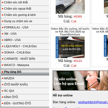
Chăm sóc nội thất
Chăm sóc ngoại thất
Chăm sóc gương & kính
Mã hàng:
46369
Giá:
Dụng cụ chăm sóc xe
Call
FORMULA1 - USA
Video Bậc lên xuống, bệ bước
Video Bậc l
xe KIA SELTOS 2025 tại
xe KIA S
3M - USA
ThanhBinhAuto
ABRO - USA
LIQUI MOLY - CHLB Đức
SONAX - CHLB Đức
CARMATE - NHẬT BẢN
Mã hàng:
46103
WAXCO - Malayxia
Giá:
Call
Phụ tùng ôtô
MAZDA
ÔTÔ NHẬP KHẨU
ẮC QUI
Hỗ trợ online
KÍNH ÔTÔ
Bán hàng online :
otothanhbinh@gmail
ĐÈN - GƯƠNG ÔTÔ