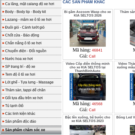
CÁC SẢN PHẨM KHÁC
Ca lăng, mặt calang độ xe hơi
Body - Body lip - Body kit
Bi gầm Aozoom Wasp cho xe
Thảm sàn
KIA SELTOS 2026
Lazang - mâm xe ô tô xe hơi
Đuôi gió - Cánh lướt gió
Chốt cửa - Báo động
Chắn nắng ô tô xe hơi
Mã hàng:
46841
Chuyển điện - Đổi nguồn
Giá:
Call
Nước hoa xe hơi
Video Cốp điện thông minh
Video Thả
SP trang trí - độ xe
cho xe KIA SELTOS tại
xuống mẫu 
ThanhBinhAuto
t
Tem độ ô tô xe hơi
Lót ghế - Tựa lưng - Massage
Thảm sàn, tappi để chân
Gối tựa đầu trên xe hơi
Mã hàng:
46568
Tủ lạnh ôtô
Giá:
Call
Các linh kiện khác
Bậc lên xuống, bệ bước cho
Bóng Led V
xe KIA SELTOS 2023
Sản phẩm độc đáo
Sản phẩm chăm sóc xe