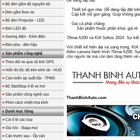
Dễ dàng lắp đặt:
Bộ đèn gầm độ nguyên bộ
Thiết kế gọn nhẹ: Dễ dàng lắp đặt trên 
Đèn gầm theo xe
Cáp kết nối gọn gàng: Giúp không gian
Bộ đèn Projector - LED
Giá cả phải chăng:
Sản phẩm thuộc phân khúc giá rẻ: Ph
Đèn LED độ
Gương điện - Kính điện
70mai A200 và KIA Seltos 2024: Sự kết
Đèn pha - đèn hậu
Với thiết kế hiện đại và sang trọng, KIA
thêm camera hành trình 70mai A200. Sự 
Sản phẩm công nghệ
cho người lái mà còn làm tăng thêm vẻ
Theo dõi xe qua vệ tinh GPS
Hiển thị tốc độ trên kính lái - HUD
Cảm biến áp suất lốp - TPMS
Bộ StartStop ô tô xe hơi
Sản phẩm công nghệ cao
ThanhBinhAuto.com
Phim cách nhiệt nhà kính
Danh mục hàng
Còi ô tô các loại
Giá nóc - Baga mui
Cản trước sau - Ốp cản