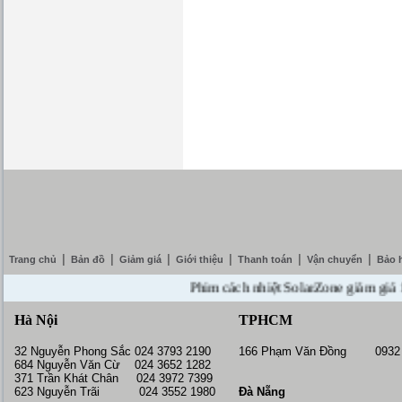
|
|
|
|
|
|
Trang chủ
Bản đồ
Giảm giá
Giới thiệu
Thanh toán
Vận chuyển
Bảo 
Phim cách nhiệt SolarZone giảm giá 10% --
Hà Nội
TPHCM
32 Nguyễn Phong Sắc 024 3793 2190
166 Phạm Văn Đồng 0932 
684 Nguyễn Văn Cừ 024 3652 1282
371 Trần Khát Chân 024 3972 7399
623 Nguyễn Trãi 024 3552 1980
Đà Nẵng