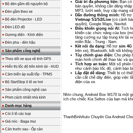
Giải trí đa phương tiện:
Bạn có 
Bộ đèn gầm độ nguyên bộ
bản quyền, không cần đăng nhập vẫ
MP3, lướt web, truy cập mạng xã h
Đèn gầm theo xe
Dẫn đường thông minh:
Hỗ trợ 
Bộ đèn Projector - LED
Vietmap S1/S2/Live
(có cảnh báo
quyền), Google Maps, Navitel.
Đèn LED độ
Điều khiển giọng nói AI:
Tích hợ
khiển các chức năng của box (mở
Gương điện - Kính điện
tăng cường sự tập trung khi lái 
miền Bắc - Trung - Nam.
Đèn pha - đèn hậu
Kết nối đa dạng:
Hỗ trợ
sim 4G
trên xe), Bluetooth, kết nối khôn
Sản phẩm công nghệ
Tùy chỉnh giao diện:
Cho phép b
Theo dõi xe qua vệ tinh GPS
màn hình chính để thao tác và qua
Tích hợp an toàn:
Một số phiên b
Hiển thị tốc độ trên kính lái - HUD
như cảnh báo tốc độ, cảnh báo bi
Lắp đặt dễ dàng:
Thiết bị có thi
Cảm biến áp suất lốp - TPMS
cần cắt chế dây điện, giúp việc
điện của xe.
Bộ StartStop ô tô xe hơi
Sản phẩm công nghệ cao
Nhìn chung, Android Box W170 là một giải
Phim cách nhiệt nhà kính
ích cho chiếc Kia Seltos của bạn mà kh
Danh mục hàng
Còi ô tô các loại
ThanhBinhAuto Chuyên Gia Android Ch
Giá nóc - Baga mui
Cản trước sau - Ốp cản