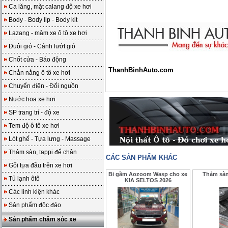
Ca lăng, mặt calang độ xe hơi
Body - Body lip - Body kit
Lazang - mâm xe ô tô xe hơi
Đuôi gió - Cánh lướt gió
Chốt cửa - Báo động
ThanhBinhAuto.com
Chắn nắng ô tô xe hơi
Chuyển điện - Đổi nguồn
Nước hoa xe hơi
SP trang trí - độ xe
Tem độ ô tô xe hơi
Lót ghế - Tựa lưng - Massage
Thảm sàn, tappi để chân
CÁC SẢN PHẨM KHÁC
Gối tựa đầu trên xe hơi
Bi gầm Aozoom Wasp cho xe
Thảm sàn
Tủ lạnh ôtô
KIA SELTOS 2026
Các linh kiện khác
Sản phẩm độc đáo
Sản phẩm chăm sóc xe