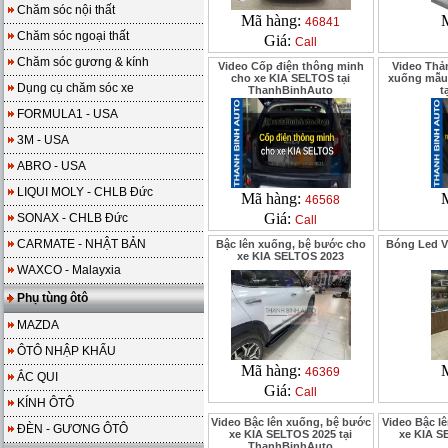
Chăm sóc nội thất
Mã hàng:
46841
Chăm sóc ngoại thất
Giá:
Call
Chăm sóc gương & kính
Video Cốp điện thông minh
Video Thả
cho xe KIA SELTOS tại
xuống mẫu 
Dụng cụ chăm sóc xe
ThanhBinhAuto
t
FORMULA1 - USA
3M - USA
ABRO - USA
LIQUI MOLY - CHLB Đức
Mã hàng:
46568
Giá:
SONAX - CHLB Đức
Call
CARMATE - NHẬT BẢN
Bậc lên xuống, bệ bước cho
Bóng Led V
xe KIA SELTOS 2023
WAXCO - Malayxia
Phụ tùng ôtô
MAZDA
ÔTÔ NHẬP KHẨU
Mã hàng:
46369
ẮC QUI
Giá:
Call
KÍNH ÔTÔ
Video Bậc lên xuống, bệ bước
Video Bậc l
ĐÈN - GƯƠNG ÔTÔ
xe KIA SELTOS 2025 tại
xe KIA S
ThanhBinhAuto