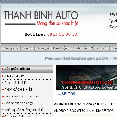
|
|
|
|
|
|
Trang chủ
Bản đồ
Giảm giá
Giới thiệu
Thanh toán
Vận chuyển
Bảo
Phim cách nhiệt SolarZone giảm giá 10%
---
Mua DVD
Sản phẩm nổi bật
TIN GIẢM GIÁ
Bọc ghế da ô tô
PHIM CÁCH NHIỆT
--- SELTOS
Sản phẩm mới xuất hiện
Sản phẩm bán chạy
ANDROID BOX W170 cho xe KIA SELTOS
Thiết bị dẫn đường cho ô tô
ANDROID BOX W170 cho xe KIA SELTOS
Camera hành trình