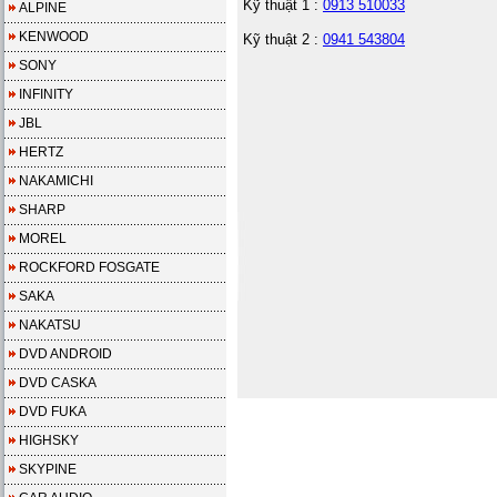
Kỹ thuật 1 :
0913 510033
ALPINE
KENWOOD
Kỹ thuật 2 :
0941 543804
SONY
INFINITY
JBL
HERTZ
NAKAMICHI
SHARP
MOREL
ROCKFORD FOSGATE
SAKA
NAKATSU
DVD ANDROID
DVD CASKA
DVD FUKA
HIGHSKY
SKYPINE