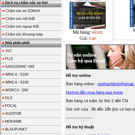
Dịch vụ chăm sóc xe hơi
Chăm sóc xe SONAX
Chăm sóc nội thất
Chăm sóc ngoại thất
Mã hàng:
46103
Chăm sóc khoang máy
Giá:
Call
Nhà phân phối
JVC
FUJI
SADOSONIC V99
WINCA - S160
Hỗ trợ online
WINCA - S100
Bán hàng online :
otothanhbinh@gmail
WORCA - S90
Hướng dẫn mua hàng qua mạng
DLS
Bán hàng cả tuần, từ thứ 2 đến CN
FOCAL
Giờ mở cửa : 8h đến 18h (trừ có hẹn t
AUDITOR
----------------------
MOHAWK
Hỗ trợ kỹ thuật
BLAUPUNKT