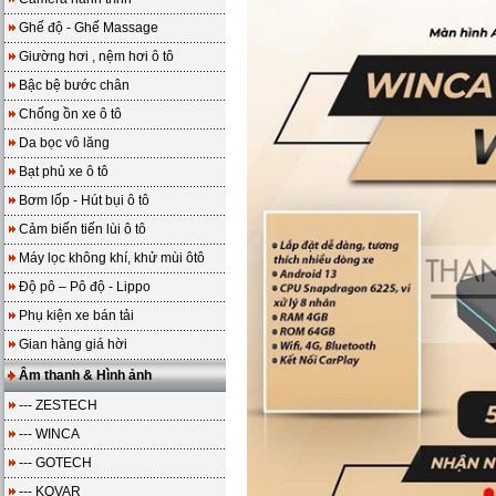
Ghế độ - Ghế Massage
Giường hơi , nệm hơi ô tô
Bậc bệ bước chân
Chống ồn xe ô tô
Da bọc vô lăng
Bạt phủ xe ô tô
Bơm lốp - Hút bụi ô tô
Cảm biến tiến lùi ô tô
Máy lọc không khí, khử mùi ôtô
Độ pô – Pô độ - Lippo
Phụ kiện xe bán tải
Gian hàng giá hời
Âm thanh & Hình ảnh
--- ZESTECH
--- WINCA
--- GOTECH
--- KOVAR