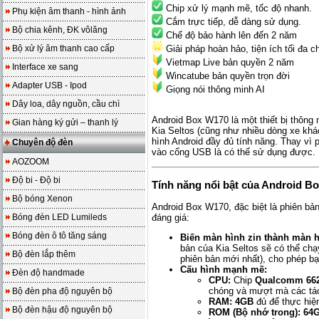
Chip xử lý mạnh mẽ, tốc độ nhanh.
Phụ kiện âm thanh - hình ảnh
Cắm trực tiếp, dễ dàng sử dụng.
Bộ chia kênh, ĐK vôlăng
Chế độ bảo hành lên đến 2 năm
Bộ xử lý âm thanh cao cấp
Giải pháp hoàn hảo, tiện ích tối đa 
Vietmap Live bản quyền 2 năm
Interface xe sang
Wincatube bản quyền trọn đời
Adapter USB - Ipod
Giọng nói thông minh AI
Dây loa, dây nguồn, cầu chì
Android Box W170 là một thiết bị thông 
Gian hàng ký gửi – thanh lý
Kia Seltos (cũng như nhiều dòng xe khá
hình Android đầy đủ tính năng. Thay vì 
Chuyên độ đèn
vào cổng USB là có thể sử dụng được.
AOZOOM
Độ bi - Độ bi
Tính năng nổi bật của Android B
Bộ bóng Xenon
Android Box W170, đặc biệt là phiên bả
Bóng đèn LED Lumileds
đáng giá:
Bóng đèn ô tô tăng sáng
Biến màn hình zin thành màn h
bản của Kia Seltos sẽ có thể chạ
Bộ đèn lắp thêm
phiên bản mới nhất), cho phép bạ
Cấu hình mạnh mẽ:
Đèn độ handmade
CPU:
Chip
Qualcomm 66
chóng và mượt mà các tá
Bộ đèn pha độ nguyên bộ
RAM:
4GB
đủ để thực hiện
Bộ đèn hậu độ nguyên bộ
ROM (Bộ nhớ trong):
64