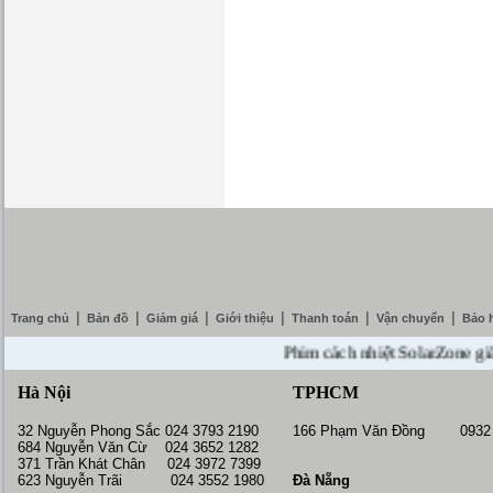
|
|
|
|
|
|
Trang chủ
Bản đồ
Giảm giá
Giới thiệu
Thanh toán
Vận chuyển
Bảo 
Phim cách nhiệt SolarZone giảm giá
Hà Nội
TPHCM
32 Nguyễn Phong Sắc 024 3793 2190
166 Phạm Văn Đồng 0932 
684 Nguyễn Văn Cừ 024 3652 1282
371 Trần Khát Chân 024 3972 7399
623 Nguyễn Trãi 024 3552 1980
Đà Nẵng