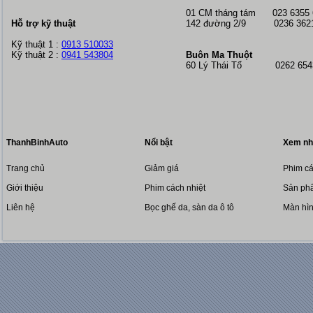
01 CM tháng tám
023 6355
Hỗ trợ kỹ thuật
142 đường 2/9 0236 362
Kỹ thuật 1 :
0913 510033
Kỹ thuật 2 :
0941 543804
Buôn Ma Thuột
60 Lý Thái Tổ 0262 6543
ThanhBinhAuto
Nổi bật
Xem nh
Trang chủ
Giảm giá
Phim cá
Giới thiệu
Phim cách nhiệt
Sản phẩ
Liên hệ
Bọc ghế da, sàn da ô tô
Màn hì