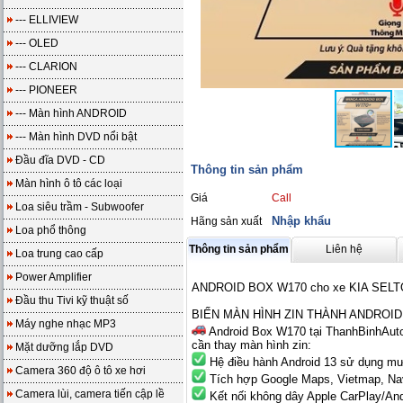
--- ELLIVIEW
--- OLED
--- CLARION
--- PIONEER
--- Màn hình ANDROID
--- Màn hình DVD nổi bật
Đầu đĩa DVD - CD
Thông tin sản phẩm
Màn hình ô tô các loại
Giá
Call
Loa siêu trầm - Subwoofer
Nhập khẩu
Hãng sản xuất
Loa phổ thông
Thông tin sản phẩm
Liên hệ
Loa trung cao cấp
Power Amplifier
ANDROID BOX W170 cho xe KIA SEL
Đầu thu Tivi kỹ thuật số
BIẾN MÀN HÌNH ZIN THÀNH ANDROID
Máy nghe nhạc MP3
A
ndroid Box W170 tại ThanhBinhAuto
cần thay màn hình zin:
Mặt dưỡng lắp DVD
Hệ điều hành Android 13 sử dụng m
Camera 360 độ ô tô xe hơi
Tích hợp Google Maps, Vietmap, Navi
Camera lùi, camera tiến cập lề
Kết nối không dây Apple CarPlay/And