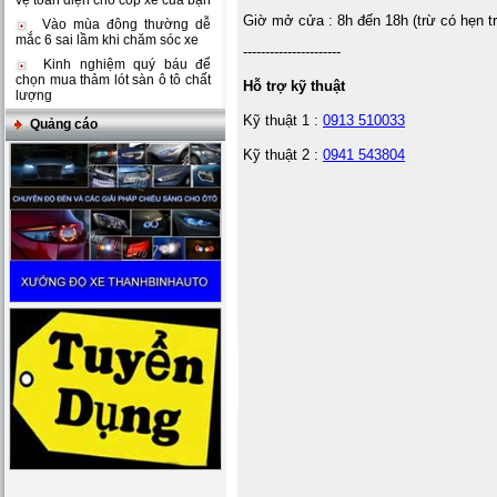
vệ toàn diện cho cốp xe của bạn
Giờ mở cửa : 8h đến 18h (trừ có hẹn t
Vào mùa đông thường dễ
mắc 6 sai lầm khi chăm sóc xe
----------------------
Kinh nghiệm quý báu để
chọn mua thảm lót sàn ô tô chất
Hỗ trợ kỹ thuật
lượng
Kỹ thuật 1 :
0913 510033
Quảng cáo
Kỹ thuật 2 :
0941 543804