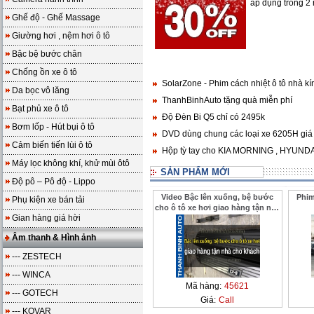
áp dụng trong 2
Ghế độ - Ghế Massage
Giường hơi , nệm hơi ô tô
Bậc bệ bước chân
Chống ồn xe ô tô
SolarZone - Phim cách nhiệt ô tô nhà kí
Da bọc vô lăng
ThanhBinhAuto tặng quà miễn phí
Bạt phủ xe ô tô
Độ Đèn Bi Q5 chỉ có 2495k
Bơm lốp - Hút bụi ô tô
DVD dùng chung các loại xe 6205H giá
Cảm biến tiến lùi ô tô
Hộp tỳ tay cho KIA MORNING , HYUNDAI
Máy lọc không khí, khử mùi ôtô
SẢN PHẨM MỚI
Độ pô – Pô độ - Lippo
Video Bậc lên xuống, bệ bước
Phim
Phụ kiện xe bán tải
cho ô tô xe hơi giao hàng tận nhà
Gian hàng giá hời
cho khách ở xa ThanhBinhAuto
Âm thanh & Hình ảnh
--- ZESTECH
--- WINCA
Mã hàng:
45621
--- GOTECH
Giá:
Call
--- KOVAR