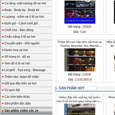
Ca lăng, mặt calang độ xe hơi
Body - Body lip - Body kit
Lazang - mâm xe ô tô xe hơi
Đuôi gió - Cánh lướt gió
Mã hàng:
25804
Chốt cửa - Báo động
Giá:
Call
Chắn nắng ô tô xe hơi
Thảm 5D cao cấp cho các loại xe
Hộp tỳ
Chuyển điện - Đổi nguồn
Toyota, Hyundai, Kia, Mazda,
đủ
Ford
Nước hoa xe hơi
SP trang trí - độ xe
Tem độ ô tô xe hơi
Lót ghế - Tựa lưng - Massage
Mã hàng:
24456
Thảm sàn, tappi để chân
Giá:
2,535,000 đ
Gối tựa đầu trên xe hơi
SẢN PHẨM HOT
Tủ lạnh ôtô
Các linh kiện khác
Video Bậc lên xuống, bệ bước
Phim
cho ô tô xe hơi giao hàng tận nhà
Sản phẩm độc đáo
cho khách ở xa ThanhBinhAuto
Sản phẩm chăm sóc xe