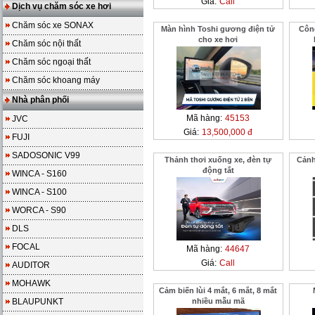
Giá:
Call
Dịch vụ chăm sóc xe hơi
Chăm sóc xe SONAX
Màn hình Toshi gương điện tử
Côn
cho xe hơi
Chăm sóc nội thất
Chăm sóc ngoại thất
Chăm sóc khoang máy
Nhà phân phối
Mã hàng:
45153
JVC
Giá:
13,500,000 đ
FUJI
SADOSONIC V99
Thảnh thơi xuống xe, đèn tự
Cảnh
động tắt
WINCA - S160
WINCA - S100
WORCA - S90
DLS
FOCAL
Mã hàng:
44647
Giá:
Call
AUDITOR
MOHAWK
Cảm biến lùi 4 mắt, 6 mắt, 8 mắt
BLAUPUNKT
nhiều mẫu mã