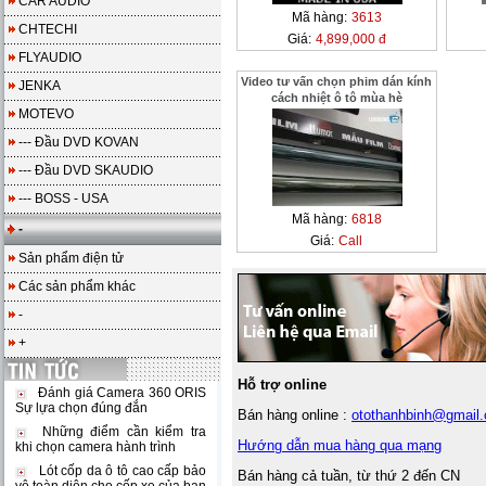
CAR AUDIO
Mã hàng:
3613
CHTECHI
Giá:
4,899,000 đ
FLYAUDIO
Video tư vấn chọn phim dán kính
JENKA
cách nhiệt ô tô mùa hè
MOTEVO
--- Đầu DVD KOVAN
--- Đầu DVD SKAUDIO
--- BOSS - USA
Mã hàng:
6818
-
Giá:
Call
Sản phẩm điện tử
Các sản phẩm khác
-
+
Hỗ trợ online
Đánh giá Camera 360 ORIS
Sự lựa chọn đúng đắn
Bán hàng online :
otothanhbinh@gmail
Những điểm cần kiểm tra
Hướng dẫn mua hàng qua mạng
khi chọn camera hành trình
Lót cốp da ô tô cao cấp bảo
Bán hàng cả tuần, từ thứ 2 đến CN