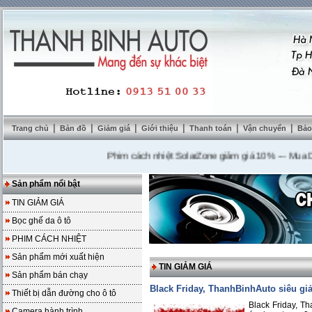
|
|
|
|
|
|
Trang chủ
Bản đồ
Giảm giá
Giới thiệu
Thanh toán
Vận chuyển
Bảo
Phim cách nhiệt SolarZone giảm giá 10%
---
Mua DVD tặ
Sản phẩm nổi bật
TIN GIẢM GIÁ
Bọc ghế da ô tô
PHIM CÁCH NHIỆT
Sản phẩm mới xuất hiện
TIN GIẢM GIÁ
Sản phẩm bán chạy
Black Friday, ThanhBinhAuto siêu giả
Thiết bị dẫn đường cho ô tô
Black Friday, Th
Camera hành trình