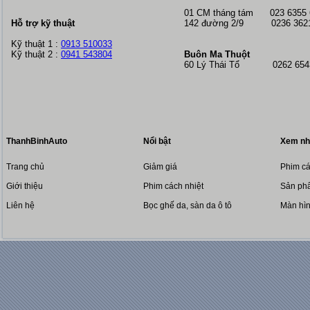
01 CM tháng tám
023 6355
Hỗ trợ kỹ thuật
142 đường 2/9 0236 362
Kỹ thuật 1 :
0913 510033
Kỹ thuật 2 :
0941 543804
Buôn Ma Thuột
60 Lý Thái Tổ 0262 6543
ThanhBinhAuto
Nổi bật
Xem nh
Trang chủ
Giảm giá
Phim cá
Giới thiệu
Phim cách nhiệt
Sản phẩ
Liên hệ
Bọc ghế da, sàn da ô tô
Màn hì