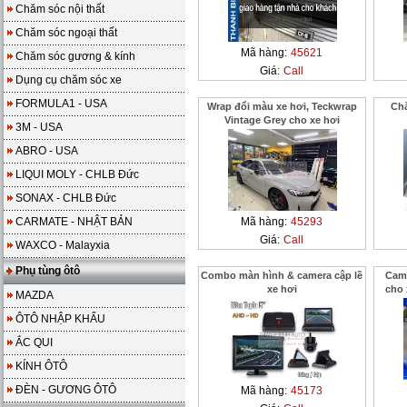
Chăm sóc nội thất
Chăm sóc ngoại thất
Mã hàng:
45621
Chăm sóc gương & kính
Giá:
Call
Dụng cụ chăm sóc xe
FORMULA1 - USA
Wrap đổi màu xe hơi, Teckwrap
Chắ
Vintage Grey cho xe hơi
3M - USA
ABRO - USA
LIQUI MOLY - CHLB Đức
SONAX - CHLB Đức
CARMATE - NHẬT BẢN
Mã hàng:
45293
Giá:
Call
WAXCO - Malayxia
Phụ tùng ôtô
Combo màn hình & camera cập lề
Came
xe hơi
cho
MAZDA
ÔTÔ NHẬP KHẨU
ẮC QUI
KÍNH ÔTÔ
ĐÈN - GƯƠNG ÔTÔ
Mã hàng:
45173