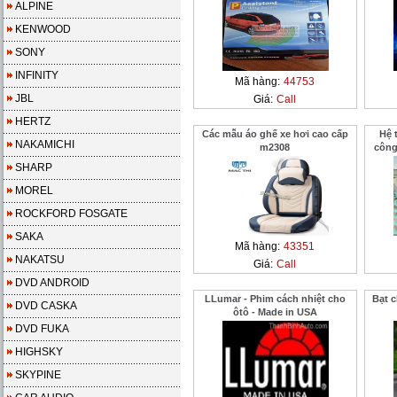
ALPINE
KENWOOD
SONY
INFINITY
Mã hàng:
44753
JBL
Giá:
Call
HERTZ
Các mẫu áo ghế xe hơi cao cấp
Hệ 
NAKAMICHI
m2308
công
SHARP
MOREL
ROCKFORD FOSGATE
SAKA
Mã hàng:
43351
NAKATSU
Giá:
Call
DVD ANDROID
LLumar - Phim cách nhiệt cho
Bạt 
DVD CASKA
ôtô - Made in USA
DVD FUKA
HIGHSKY
SKYPINE