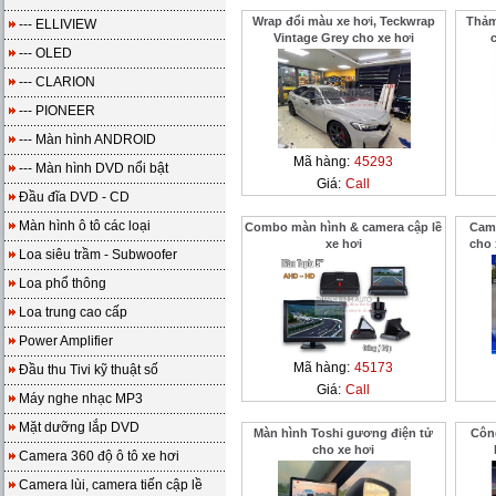
Wrap đổi màu xe hơi, Teckwrap
Thảm
--- ELLIVIEW
Vintage Grey cho xe hơi
--- OLED
--- CLARION
--- PIONEER
--- Màn hình ANDROID
Mã hàng:
45293
--- Màn hình DVD nổi bật
Giá:
Call
Đầu đĩa DVD - CD
Màn hình ô tô các loại
Combo màn hình & camera cập lề
Came
xe hơi
cho
Loa siêu trầm - Subwoofer
Loa phổ thông
Loa trung cao cấp
Power Amplifier
Mã hàng:
45173
Đầu thu Tivi kỹ thuật số
Giá:
Call
Máy nghe nhạc MP3
Mặt dưỡng lắp DVD
Màn hình Toshi gương điện tử
Côn
cho xe hơi
Camera 360 độ ô tô xe hơi
Camera lùi, camera tiến cập lề