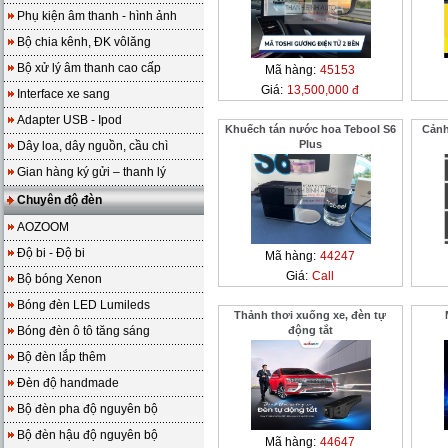
Phụ kiện âm thanh - hình ảnh
Bộ chia kênh, ĐK vôlăng
Bộ xử lý âm thanh cao cấp
Mã hàng:
45153
Giá:
13,500,000 đ
Interface xe sang
Adapter USB - Ipod
Khuếch tán nước hoa Tebool S6
Cảnh
Plus
Dây loa, dây nguồn, cầu chì
Gian hàng ký gửi – thanh lý
Chuyên độ đèn
AOZOOM
Độ bi - Độ bi
Mã hàng:
44247
Giá:
Call
Bộ bóng Xenon
Bóng đèn LED Lumileds
Thảnh thơi xuống xe, đèn tự
Bóng đèn ô tô tăng sáng
động tắt
Bộ đèn lắp thêm
Đèn độ handmade
Bộ đèn pha độ nguyên bộ
Bộ đèn hậu độ nguyên bộ
Mã hàng:
44647