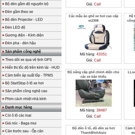
Bộ đèn gầm độ nguyên bộ
Giá:
Call
Đèn gầm theo xe
Các mẫu áo ghế xe hơi cao cấp
Hệ 
Bộ đèn Projector - LED
m2308
công
Đèn LED độ
Gương điện - Kính điện
Đèn pha - đèn hậu
Sản phẩm công nghệ
Mã hàng:
43351
Theo dõi xe qua vệ tinh GPS
Giá:
Call
Hiển thị tốc độ trên kính lái - HUD
Độ nâng cấp ghế chỉnh điện cho
LLum
Cảm biến áp suất lốp - TPMS
các xe bán thiếu
Bộ StartStop ô tô xe hơi
Sản phẩm công nghệ cao
Phim cách nhiệt nhà kính
Danh mục hàng
Mã hàng:
38487
Còi ô tô các loại
Giá:
Call
Giá nóc - Baga mui
Độ đèn ô tô, độ đèn xe hơi
Cảm b
Cản trước sau - Ốp cản
ThanhBinhAuto
m