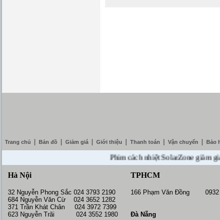
|
|
|
|
|
|
Trang chủ
Bản đồ
Giảm giá
Giới thiệu
Thanh toán
Vận chuyển
Bảo 
Phim cách nhiệt SolarZone giảm giá 10% 
Hà Nội
TPHCM
32 Nguyễn Phong Sắc 024 3793 2190
166 Phạm Văn Đồng 0932 
684 Nguyễn Văn Cừ 024 3652 1282
371 Trần Khát Chân 024 3972 7399
623 Nguyễn Trãi 024 3552 1980
Đà Nẵng