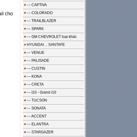
--- CAPTIVA
--- COLORADO
il cho
--- TRAILBLAZER
--- SPARK
--- GM CHEVROLET loại khác
HYUNDAI ... SANTAFE
--- VENUE
--- PALISADE
--- CUSTIN
--- KONA
--- CRETA
--- I10 - Grand i10
--- TUCSON
--- SONATA
--- ACCENT
--- ELANTRA
--- STARGAZER