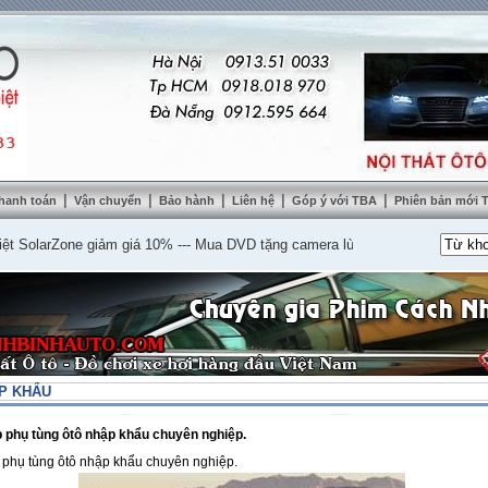
|
|
|
|
|
hanh toán
Vận chuyển
Bảo hành
Liên hệ
Góp ý với TBA
Phiên bản mới
larZone giảm giá 10%
---
Mua DVD tặng camera lùi cao cấp
---
Lắp nệm ghế d
P KHẨU
 phụ tùng ôtô nhập khẩu chuyên nghiệp.
 phụ tùng ôtô nhập khẩu chuyên nghiệp.