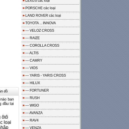
LEXUS các loại
PORSCHE các loại
LAND ROVER các loại
TOYOTA ... INNOVA
--- VELOZ CROSS
--- RAIZE
--- COROLLA CROSS
--- ALTIS
--- CAMRY
--- VIOS
--- YARIS - YARIS CROSS
--- HILUX
--- FORTUNER
ản đồ
--- RUSH
 nào bạn
 đầu tại
--- WIGO
--- AVANZA
 ôtô
--- RAV4
c loại
nhập
--- VENZA