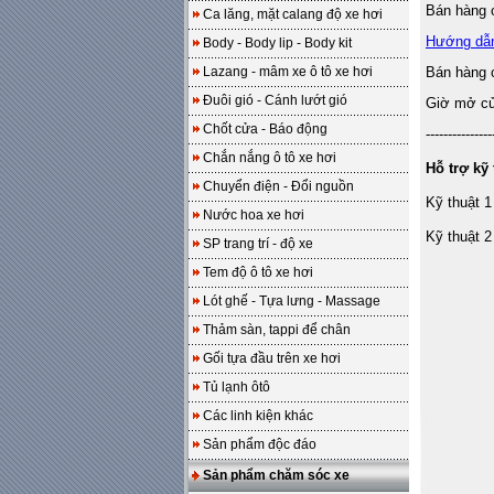
Bán hàng o
Ca lăng, mặt calang độ xe hơi
Hướng dẫ
Body - Body lip - Body kit
Lazang - mâm xe ô tô xe hơi
Bán hàng 
Đuôi gió - Cánh lướt gió
Giờ mở cửa
Chốt cửa - Báo động
---------------
Chắn nắng ô tô xe hơi
Hỗ trợ kỹ 
Chuyển điện - Đổi nguồn
Kỹ thuật 1
Nước hoa xe hơi
Kỹ thuật 2
SP trang trí - độ xe
Tem độ ô tô xe hơi
Lót ghế - Tựa lưng - Massage
Thảm sàn, tappi để chân
Gối tựa đầu trên xe hơi
Tủ lạnh ôtô
Các linh kiện khác
Sản phẩm độc đáo
Sản phẩm chăm sóc xe