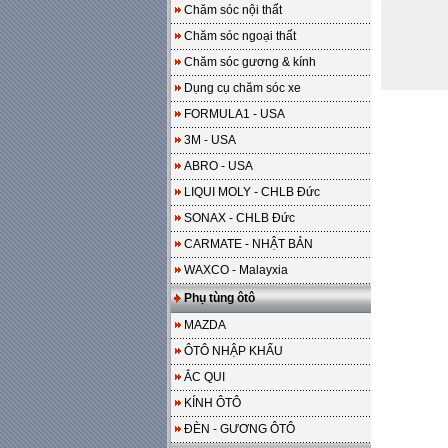
Chăm sóc nội thất
Chăm sóc ngoại thất
Chăm sóc gương & kính
Dụng cụ chăm sóc xe
FORMULA1 - USA
3M - USA
ABRO - USA
LIQUI MOLY - CHLB Đức
SONAX - CHLB Đức
CARMATE - NHẬT BẢN
WAXCO - Malayxia
Phụ tùng ôtô
MAZDA
ÔTÔ NHẬP KHẨU
ẮC QUI
KÍNH ÔTÔ
ĐÈN - GƯƠNG ÔTÔ