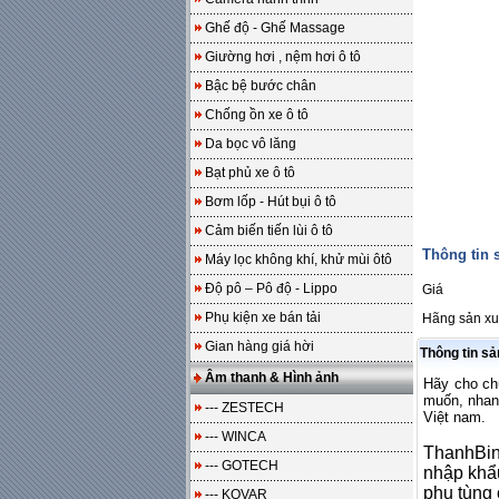
Ghế độ - Ghế Massage
Giường hơi , nệm hơi ô tô
Bậc bệ bước chân
Chống ồn xe ô tô
Da bọc vô lăng
Bạt phủ xe ô tô
Bơm lốp - Hút bụi ô tô
Cảm biến tiến lùi ô tô
Thông tin
Máy lọc không khí, khử mùi ôtô
Độ pô – Pô độ - Lippo
Giá
Phụ kiện xe bán tải
Hãng sản xu
Gian hàng giá hời
Thông tin s
Âm thanh & Hình ảnh
Hãy cho ch
muốn, nhanh
--- ZESTECH
Việt nam.
--- WINCA
ThanhBinh
--- GOTECH
nhập khẩu
phụ tùng 
--- KOVAR