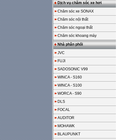
Dịch vụ chăm sóc xe hơi
Chăm sóc xe SONAX
Chăm sóc nội thất
Chăm sóc ngoại thất
Chăm sóc khoang máy
Nhà phân phối
JVC
FUJI
SADOSONIC V99
WINCA - S160
WINCA - S100
WORCA - S90
DLS
FOCAL
AUDITOR
MOHAWK
BLAUPUNKT