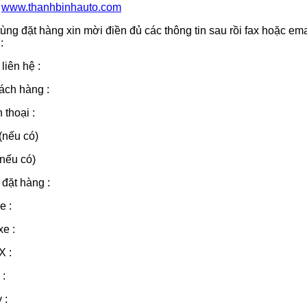
:
www.thanhbinhauto.com
ùng đặt hàng xin mời điền đủ các thông tin sau rồi fax hoặc ema
:
liên hệ :
ách hàng :
 thoại :
 (nếu có)
(nếu có)
 đặt hàng :
e :
xe :
X :
 :
 :