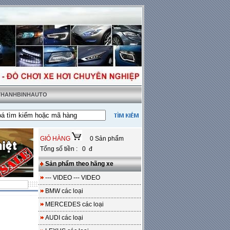
 THANHBINHAUTO
a thật tặng sàn da
---
Miễn phí 100% công lắp đặt
GIỎ HÀNG
0 Sản phẩm
Tổng số tiền : 0 đ
Sản phẩm theo hãng xe
--- VIDEO --- VIDEO
BMW các loại
MERCEDES các loại
AUDI các loại