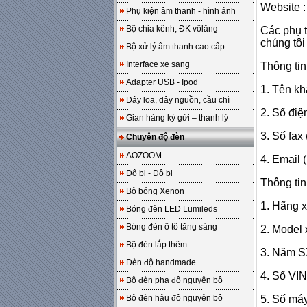
Website 
Phụ kiện âm thanh - hình ảnh
Bộ chia kênh, ĐK vôlăng
Các phụ t
chúng tôi 
Bộ xử lý âm thanh cao cấp
Interface xe sang
Thông tin 
Adapter USB - Ipod
1. Tên kh
Dây loa, dây nguồn, cầu chì
2. Số điện
Gian hàng ký gửi – thanh lý
3. Số fax
Chuyên độ đèn
AOZOOM
4. Email 
Độ bi - Độ bi
Thông tin
Bộ bóng Xenon
1. Hãng x
Bóng đèn LED Lumileds
Bóng đèn ô tô tăng sáng
2. Model 
Bộ đèn lắp thêm
3. Năm S
Đèn độ handmade
4. Số VIN
Bộ đèn pha độ nguyên bộ
Bộ đèn hậu độ nguyên bộ
5. Số máy