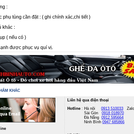
ng :
 phụ tùng cần đặt : ( ghi chính xác,chi tiết )
ú khác :
ụp ( nếu có )
ạnh được phục vụ quí vị.
PHẨM KHÁC
Liên hệ qua điện thoại
Hotline
: Hà nội
0913 510033
Zal
Sài Gòn
0918 018970
Đà Nẵng
0912 595664
Ninh Bình
0947 685866
line