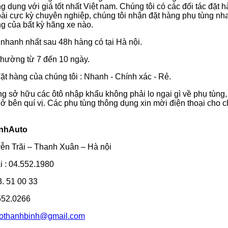
g dụng với giá tốt nhất Việt nam. Chúng tôi có các đối tác đặt 
i cực kỳ chuyên nghiệp, chúng tôi nhận đặt hàng phụ tùng nh
g của bất kỳ hãng xe nào.
nhanh nhất sau 48h hàng có tại Hà nội.
thường từ 7 đến 10 ngày.
đặt hàng của chúng tôi : Nhanh - Chính xác - Rẻ.
ng sở hữu các ôtô nhập khẩu không phải lo ngại gì về phụ tùng,
 ở bên quí vị. Các phụ tùng thông dụng xin mời điện thoại cho 
nhAuto
ễn Trãi – Thanh Xuân – Hà nội
i : 04.552.1980
. 51 00 33
552.0266
tothanhbinh@gmail.com