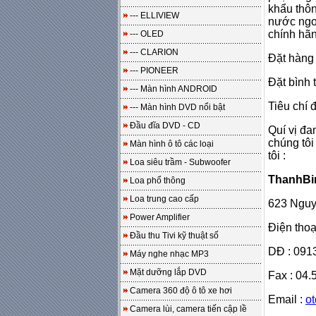
khẩu thôn
--- ELLIVIEW
nước ngoà
chính hãn
--- OLED
--- CLARION
Đặt hàng 
--- PIONEER
Đặt bình 
--- Màn hình ANDROID
Tiêu chí 
--- Màn hình DVD nổi bật
Đầu đĩa DVD - CD
Quí vị đa
chúng tôi
Màn hình ô tô các loại
tôi :
Loa siêu trầm - Subwoofer
ThanhBi
Loa phổ thông
Loa trung cao cấp
623 Nguy
Power Amplifier
Điện thoạ
Đầu thu Tivi kỹ thuật số
DĐ : 0913
Máy nghe nhạc MP3
Mặt dưỡng lắp DVD
Fax : 04.
Camera 360 độ ô tô xe hơi
Email :
o
Camera lùi, camera tiến cập lề