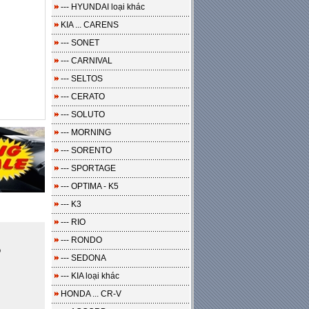
--- HYUNDAI loại khác
KIA ... CARENS
--- SONET
--- CARNIVAL
--- SELTOS
--- CERATO
--- SOLUTO
--- MORNING
--- SORENTO
--- SPORTAGE
--- OPTIMA - K5
--- K3
--- RIO
--- RONDO
o
--- SEDONA
--- KIA loại khác
HONDA ... CR-V