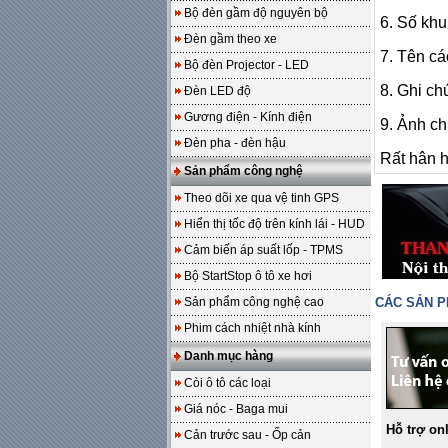
Bộ đèn gầm độ nguyên bộ
6. Số khu
Đèn gầm theo xe
7. Tên các
Bộ đèn Projector - LED
8. Ghi ch
Đèn LED độ
Gương điện - Kính điện
9. Ảnh ch
Đèn pha - đèn hậu
Rất hân h
Sản phẩm công nghệ
Theo dõi xe qua vệ tinh GPS
Hiển thị tốc độ trên kính lái - HUD
Cảm biến áp suất lốp - TPMS
Bộ StartStop ô tô xe hơi
Sản phẩm công nghệ cao
CÁC SẢN 
Phim cách nhiệt nhà kính
Danh mục hàng
Còi ô tô các loại
Giá nóc - Baga mui
Hỗ trợ on
Cản trước sau - Ốp cản