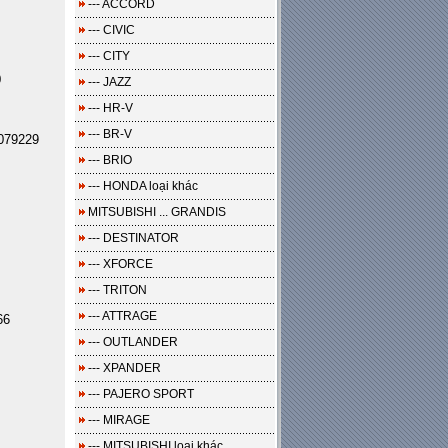
--- ACCORD
--- CIVIC
--- CITY
0
--- JAZZ
--- HR-V
--- BR-V
079229
--- BRIO
--- HONDA loại khác
MITSUBISHI ... GRANDIS
--- DESTINATOR
--- XFORCE
--- TRITON
--- ATTRAGE
66
--- OUTLANDER
--- XPANDER
--- PAJERO SPORT
--- MIRAGE
--- MITSUBISHI loại khác