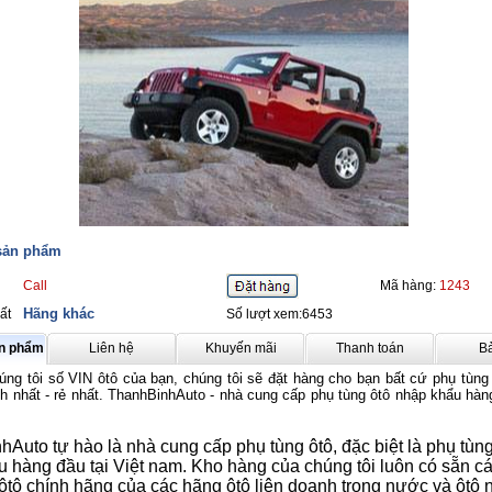
 sản phẩm
Call
Mã hàng:
1243
Hãng khác
ất
Số lượt xem:6453
ản phẩm
Liên hệ
Khuyến mãi
Thanh toán
B
úng tôi số VIN ôtô của bạn, chúng tôi sẽ đặt hàng cho bạn bất cứ phụ tùng
 nhất - rẻ nhất. ThanhBinhAuto - nhà cung cấp phụ tùng ôtô nhập khẩu hàng
Auto tự hào là nhà cung cấp phụ tùng ôtô, đặc biệt là phụ tùng
 hàng đầu tại Việt nam. Kho hàng của chúng tôi luôn có sẵn cá
ôtô chính hãng của các hãng ôtô liên doanh trong nước và ôtô 