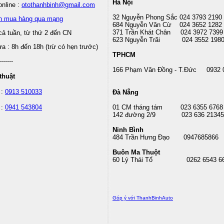
Hà Nội
nline :
otothanhbinh@gmail.com
32 Nguyễn Phong Sắc 024 3793 2190
n mua hàng qua mạng
684 Nguyễn Văn Cừ 024 3652 1282
371 Trần Khát Chân 024 3972 7399
cả tuần, từ thứ 2 đến CN
623 Nguyễn Trãi 024 3552 198
 : 8h đến 18h (trừ có hẹn trước)
TPHCM
-------
166 Phạm Văn Đồng - T.Đức 0932 
thuật
 :
0913 510033
Đà Nẵng
 :
0941 543804
01 CM tháng tám
023 6355 6768
142 đường 2/9 023 636 21345
Ninh Bình
484 Trần Hưng Đạo 0947685866
Buôn Ma Thuột
60 Lý Thái Tổ
0262 6543 6
Góp ý với ThanhBinhAuto