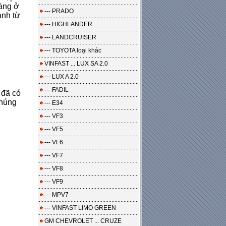
hàng ở
--- PRADO
anh từ
--- HIGHLANDER
--- LANDCRUISER
--- TOYOTA loại khác
VINFAST ... LUX SA 2.0
--- LUX A 2.0
--- FADIL
 đã có
chúng
--- E34
--- VF3
--- VF5
--- VF6
--- VF7
--- VF8
--- VF9
--- MPV7
--- VINFAST LIMO GREEN
GM CHEVROLET ... CRUZE