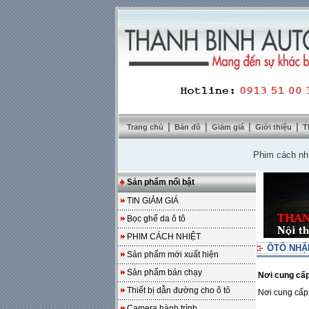
|
|
|
|
Trang chủ
Bản đồ
Giảm giá
Giới thiệu
T
Phim cách nhiệt So
Sản phẩm nổi bật
TIN GIẢM GIÁ
Bọc ghế da ô tô
PHIM CÁCH NHIỆT
ÔTÔ NHẬ
Sản phẩm mới xuất hiện
Sản phẩm bán chạy
Nơi cung cấp
Thiết bị dẫn đường cho ô tô
Nơi cung cấp
Camera hành trình