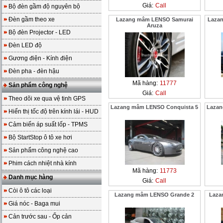
Giá:
Call
Bộ đèn gầm độ nguyên bộ
Đèn gầm theo xe
Lazang mâm LENSO Samurai
Laza
Aruza
Bộ đèn Projector - LED
Đèn LED độ
Gương điện - Kính điện
Đèn pha - đèn hậu
Mã hàng:
11777
Sản phẩm công nghệ
Giá:
Call
Theo dõi xe qua vệ tinh GPS
Lazang mâm LENSO Conquista 5
Lazan
Hiển thị tốc độ trên kính lái - HUD
Cảm biến áp suất lốp - TPMS
Bộ StartStop ô tô xe hơi
Sản phẩm công nghệ cao
Phim cách nhiệt nhà kính
Mã hàng:
11773
Danh mục hàng
Giá:
Call
Còi ô tô các loại
Lazang mâm LENSO Grande 2
Laza
Giá nóc - Baga mui
Cản trước sau - Ốp cản