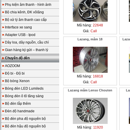
Phụ kiện âm thanh - hình ảnh
Bộ chia kênh, ĐK vôlăng
Bộ xử lý âm thanh cao cấp
Mã hàng:
22648
Interface xe sang
Giá:
Call
Adapter USB - Ipod
Lazang, mâm 18
Laza
Dây loa, dây nguồn, cầu chì
Gian hàng ký gửi – thanh lý
Chuyên độ đèn
AOZOOM
Độ bi - Độ bi
Mã hàng:
16818
Bộ bóng Xenon
Giá:
Call
Bóng đèn LED Lumileds
Lazang mâm Lenso Chouten
La
Bóng đèn ô tô tăng sáng
Bộ đèn lắp thêm
Đèn độ handmade
Bộ đèn pha độ nguyên bộ
Bộ đèn hậu độ nguyên bộ
Mã hàng:
11920