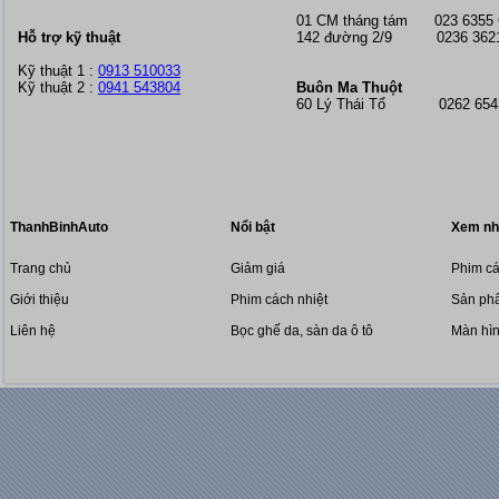
01 CM tháng tám
023 6355
Hỗ trợ kỹ thuật
142 đường 2/9 0236 362
Kỹ thuật 1 :
0913 510033
Kỹ thuật 2 :
0941 543804
Buôn Ma Thuột
60 Lý Thái Tổ 0262 6543
ThanhBinhAuto
Nổi bật
Xem nh
Trang chủ
Giảm giá
Phim cá
Giới thiệu
Phim cách nhiệt
Sản phẩ
Liên hệ
Bọc ghế da, sàn da ô tô
Màn hì