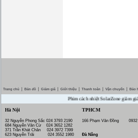
|
|
|
|
|
|
Trang chủ
Bản đồ
Giảm giá
Giới thiệu
Thanh toán
Vận chuyển
Bảo 
Phim cách nhiệt SolarZone giảm giá 10% 
Hà Nội
TPHCM
32 Nguyễn Phong Sắc 024 3793 2190
166 Phạm Văn Đồng 0932 
684 Nguyễn Văn Cừ 024 3652 1282
371 Trần Khát Chân 024 3972 7399
623 Nguyễn Trãi 024 3552 1980
Đà Nẵng