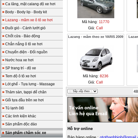
Ca lăng, mặt calang độ xe hơi
Body - Body lip - Body kit
Lazang - mâm xe ô tô xe hơi
Mã hàng:
11770
Đuôi gió - Cánh lướt gió
Giá:
Call
Chốt cửa - Báo động
Lazang - mâm theo xe YARIS 2009
Lazan
Chắn nắng ô tô xe hơi
Chuyển điện - Đổi nguồn
Nước hoa xe hơi
SP trang trí - độ xe
Tem độ ô tô xe hơi
Mã hàng:
8236
Giá:
Call
Lót ghế - Tựa lưng - Massage
48
Thảm sàn, tappi để chân
Gối tựa đầu trên xe hơi
Tủ lạnh ôtô
Các linh kiện khác
Sản phẩm độc đáo
Hỗ trợ online
Sản phẩm chăm sóc xe
Bán hàng online :
otothanhbinh@gmail