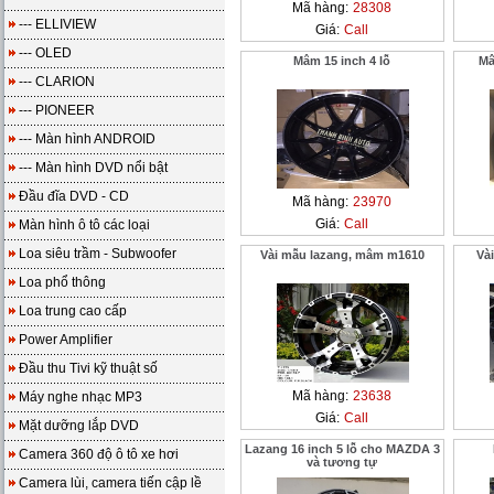
Mã hàng:
28308
--- ELLIVIEW
Giá:
Call
--- OLED
Mâm 15 inch 4 lỗ
Mâ
--- CLARION
--- PIONEER
--- Màn hình ANDROID
--- Màn hình DVD nổi bật
Đầu đĩa DVD - CD
Mã hàng:
23970
Giá:
Call
Màn hình ô tô các loại
Loa siêu trầm - Subwoofer
Vài mẫu lazang, mâm m1610
Vài
Loa phổ thông
Loa trung cao cấp
Power Amplifier
Đầu thu Tivi kỹ thuật số
Mã hàng:
23638
Máy nghe nhạc MP3
Giá:
Call
Mặt dưỡng lắp DVD
Lazang 16 inch 5 lỗ cho MAZDA 3
Camera 360 độ ô tô xe hơi
và tương tự
Camera lùi, camera tiến cập lề