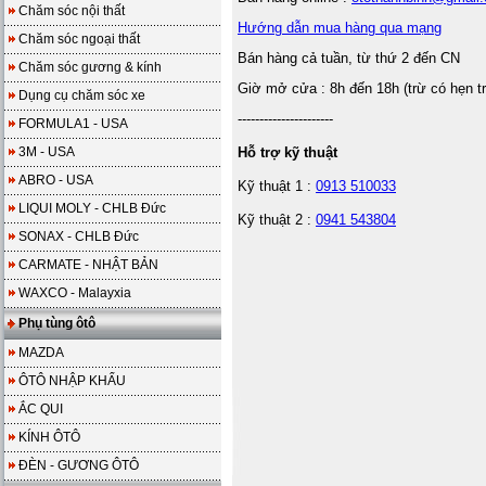
Chăm sóc nội thất
Hướng dẫn mua hàng qua mạng
Chăm sóc ngoại thất
Bán hàng cả tuần, từ thứ 2 đến CN
Chăm sóc gương & kính
Giờ mở cửa : 8h đến 18h (trừ có hẹn t
Dụng cụ chăm sóc xe
----------------------
FORMULA1 - USA
3M - USA
Hỗ trợ kỹ thuật
ABRO - USA
Kỹ thuật 1 :
0913 510033
LIQUI MOLY - CHLB Đức
Kỹ thuật 2 :
0941 543804
SONAX - CHLB Đức
CARMATE - NHẬT BẢN
WAXCO - Malayxia
Phụ tùng ôtô
MAZDA
ÔTÔ NHẬP KHẨU
ẮC QUI
KÍNH ÔTÔ
ĐÈN - GƯƠNG ÔTÔ