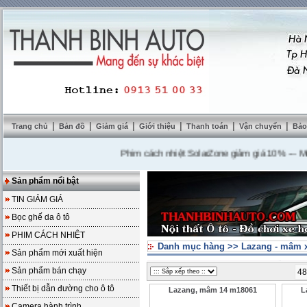
|
|
|
|
|
|
Trang chủ
Bản đồ
Giảm giá
Giới thiệu
Thanh toán
Vận chuyển
Bảo
Phim cách nhiệt SolarZone giảm giá 10%
---
Mua DVD
Sản phẩm nổi bật
TIN GIẢM GIÁ
Bọc ghế da ô tô
PHIM CÁCH NHIỆT
Danh mục hàng
>>
Lazang - mâm x
Sản phẩm mới xuất hiện
Sản phẩm bán chạy
48
Thiết bị dẫn đường cho ô tô
Lazang, mâm 14 m18061
L
Camera hành trình