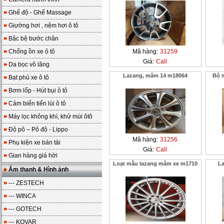
Ghế độ - Ghế Massage
Giường hơi , nệm hơi ô tô
Bậc bệ bước chân
Chống ồn xe ô tô
Mã hàng:
31259
Giá:
Call
Da bọc vô lăng
Lazang, mâm 14 m18064
Bộ 
Bạt phủ xe ô tô
Bơm lốp - Hút bụi ô tô
Cảm biến tiến lùi ô tô
Máy lọc không khí, khử mùi ôtô
Độ pô – Pô độ - Lippo
Mã hàng:
31256
Phụ kiện xe bán tải
Giá:
Call
Gian hàng giá hời
Loạt mẫu lazang mâm xe m1710
La
Âm thanh & Hình ảnh
--- ZESTECH
--- WINCA
--- GOTECH
--- KOVAR