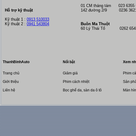
01 CM tháng tám
023 6355
Hỗ trợ kỹ thuật
142 đường 2/9 0236 362
Kỹ thuật 1 :
0913 510033
Kỹ thuật 2 :
0941 543804
Buôn Ma Thuột
60 Lý Thái Tổ 0262 6543
ThanhBinhAuto
Nổi bật
Xem nh
Trang chủ
Giảm giá
Phim cá
Giới thiệu
Phim cách nhiệt
Sản phẩ
Liên hệ
Bọc ghế da, sàn da ô tô
Màn hì