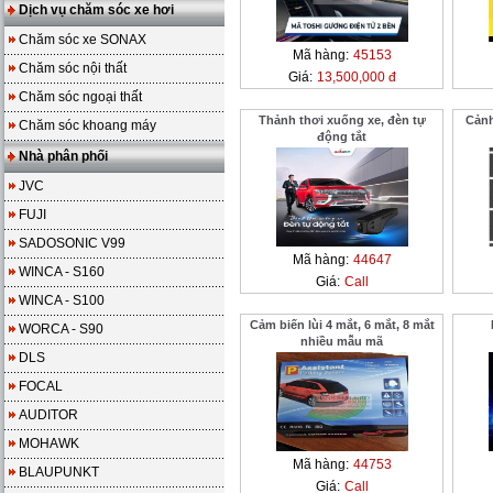
Dịch vụ chăm sóc xe hơi
Chăm sóc xe SONAX
Mã hàng:
45153
Chăm sóc nội thất
Giá:
13,500,000 đ
Chăm sóc ngoại thất
Thảnh thơi xuống xe, đèn tự
Cảnh
Chăm sóc khoang máy
động tắt
Nhà phân phối
JVC
FUJI
SADOSONIC V99
Mã hàng:
44647
WINCA - S160
Giá:
Call
WINCA - S100
Cảm biến lùi 4 mắt, 6 mắt, 8 mắt
WORCA - S90
nhiều mẫu mã
DLS
FOCAL
AUDITOR
MOHAWK
Mã hàng:
44753
BLAUPUNKT
Giá:
Call