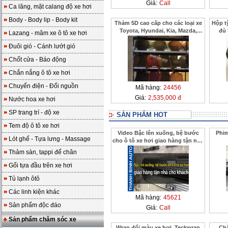
Giá:
Call
Ca lăng, mặt calang độ xe hơi
Body - Body lip - Body kit
Thảm 5D cao cấp cho các loại xe
Hộp tỳ
Toyota, Hyundai, Kia, Mazda,
đủ
Lazang - mâm xe ô tô xe hơi
Ford
Đuôi gió - Cánh lướt gió
Chốt cửa - Báo động
Chắn nắng ô tô xe hơi
Chuyển điện - Đổi nguồn
Mã hàng:
24456
Giá:
2,535,000 đ
Nước hoa xe hơi
SP trang trí - độ xe
SẢN PHẨM HOT
Tem độ ô tô xe hơi
Video Bậc lên xuống, bệ bước
Phim
Lót ghế - Tựa lưng - Massage
cho ô tô xe hơi giao hàng tận nhà
cho khách ở xa ThanhBinhAuto
Thảm sàn, tappi để chân
Gối tựa đầu trên xe hơi
Tủ lạnh ôtô
Các linh kiện khác
Mã hàng:
45621
Sản phẩm độc đáo
Giá:
Call
Sản phẩm chăm sóc xe
Wrap đổi màu xe hơi, Teckwrap
Chắ