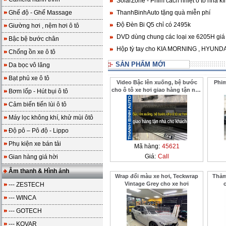
SolarZone - Phim cách nhiệt ô tô nhà kí
Ghế độ - Ghế Massage
ThanhBinhAuto tặng quà miễn phí
Độ Đèn Bi Q5 chỉ có 2495k
Giường hơi , nệm hơi ô tô
DVD dùng chung các loại xe 6205H giá
Bậc bệ bước chân
Hộp tỳ tay cho KIA MORNING , HYUNDAI
Chống ồn xe ô tô
SẢN PHẨM MỚI
Da bọc vô lăng
Bạt phủ xe ô tô
Video Bậc lên xuống, bệ bước
Phim
cho ô tô xe hơi giao hàng tận nhà
Bơm lốp - Hút bụi ô tô
cho khách ở xa ThanhBinhAuto
Cảm biến tiến lùi ô tô
Máy lọc không khí, khử mùi ôtô
Độ pô – Pô độ - Lippo
Phụ kiện xe bán tải
Mã hàng:
45621
Giá:
Call
Gian hàng giá hời
Âm thanh & Hình ảnh
Wrap đổi màu xe hơi, Teckwrap
Thảm
Vintage Grey cho xe hơi
--- ZESTECH
--- WINCA
--- GOTECH
--- KOVAR