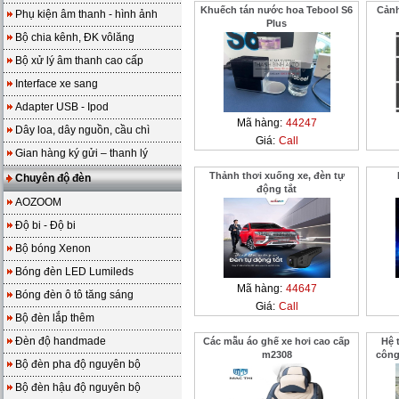
Khuếch tán nước hoa Tebool S6
Cảnh
Phụ kiện âm thanh - hình ảnh
Plus
Bộ chia kênh, ĐK vôlăng
Bộ xử lý âm thanh cao cấp
Interface xe sang
Adapter USB - Ipod
Mã hàng:
44247
Dây loa, dây nguồn, cầu chì
Giá:
Call
Gian hàng ký gửi – thanh lý
Thảnh thơi xuống xe, đèn tự
Chuyên độ đèn
động tắt
AOZOOM
Độ bi - Độ bi
Bộ bóng Xenon
Bóng đèn LED Lumileds
Mã hàng:
44647
Bóng đèn ô tô tăng sáng
Giá:
Call
Bộ đèn lắp thêm
Đèn độ handmade
Các mẫu áo ghế xe hơi cao cấp
Hệ 
m2308
công
Bộ đèn pha độ nguyên bộ
Bộ đèn hậu độ nguyên bộ