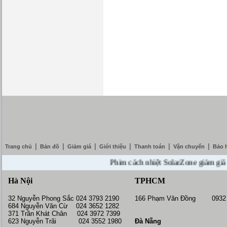
|
|
|
|
|
|
Trang chủ
Bản đồ
Giảm giá
Giới thiệu
Thanh toán
Vận chuyển
Bảo 
Phim cách nhiệt SolarZone giảm giá 10% -
Hà Nội
TPHCM
32 Nguyễn Phong Sắc 024 3793 2190
166 Phạm Văn Đồng 0932 
684 Nguyễn Văn Cừ 024 3652 1282
371 Trần Khát Chân 024 3972 7399
623 Nguyễn Trãi 024 3552 1980
Đà Nẵng