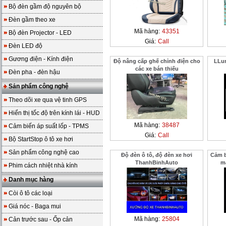
Bộ đèn gầm độ nguyên bộ
Đèn gầm theo xe
Mã hàng:
43351
Bộ đèn Projector - LED
Giá:
Call
Đèn LED độ
Gương điện - Kính điện
Độ nâng cấp ghế chỉnh điện cho
LLum
các xe bán thiếu
Đèn pha - đèn hậu
Sản phẩm công nghệ
Theo dõi xe qua vệ tinh GPS
Hiển thị tốc độ trên kính lái - HUD
Mã hàng:
38487
Cảm biến áp suất lốp - TPMS
Giá:
Call
Bộ StartStop ô tô xe hơi
Sản phẩm công nghệ cao
Độ đèn ô tô, độ đèn xe hơi
Cảm b
ThanhBinhAuto
m
Phim cách nhiệt nhà kính
Danh mục hàng
Còi ô tô các loại
Giá nóc - Baga mui
Mã hàng:
25804
Cản trước sau - Ốp cản