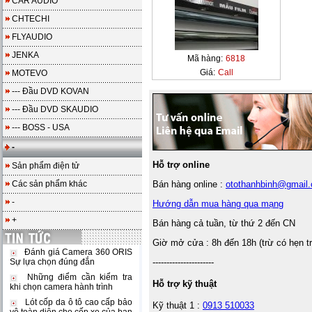
CAR AUDIO
CHTECHI
FLYAUDIO
JENKA
Mã hàng:
6818
Giá:
Call
MOTEVO
--- Đầu DVD KOVAN
--- Đầu DVD SKAUDIO
--- BOSS - USA
-
Hỗ trợ online
Sản phẩm điện tử
Các sản phẩm khác
Bán hàng online :
otothanhbinh@gmail
-
Hướng dẫn mua hàng qua mạng
+
Bán hàng cả tuần, từ thứ 2 đến CN
Giờ mở cửa : 8h đến 18h (trừ có hẹn t
Đánh giá Camera 360 ORIS
----------------------
Sự lựa chọn đúng đắn
Những điểm cần kiểm tra
Hỗ trợ kỹ thuật
khi chọn camera hành trình
Lót cốp da ô tô cao cấp bảo
Kỹ thuật 1 :
0913 510033