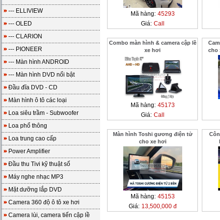
--- ELLIVIEW
Mã hàng:
45293
--- OLED
Giá:
Call
--- CLARION
Combo màn hình & camera cập lề
Came
--- PIONEER
xe hơi
cho
--- Màn hình ANDROID
--- Màn hình DVD nổi bật
Đầu đĩa DVD - CD
Màn hình ô tô các loại
Mã hàng:
45173
Loa siêu trầm - Subwoofer
Giá:
Call
Loa phổ thông
Màn hình Toshi gương điện tử
Côn
Loa trung cao cấp
cho xe hơi
Power Amplifier
Đầu thu Tivi kỹ thuật số
Máy nghe nhạc MP3
Mặt dưỡng lắp DVD
Mã hàng:
45153
Camera 360 độ ô tô xe hơi
Giá:
13,500,000 đ
Camera lùi, camera tiến cập lề