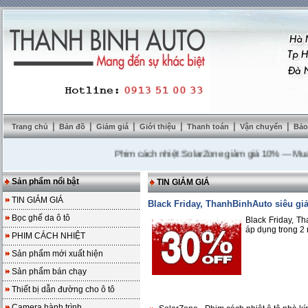
|
|
|
|
|
|
Trang chủ
Bản đồ
Giảm giá
Giới thiệu
Thanh toán
Vận chuyển
Bảo
Phim cách nhiệt SolarZone giảm giá 10%
---
Mua DVD 
Sản phẩm nổi bật
TIN GIẢM GIÁ
TIN GIẢM GIÁ
Black Friday, ThanhBinhAuto siêu giả
Bọc ghế da ô tô
Black Friday, Th
áp dụng trong 2
PHIM CÁCH NHIỆT
Sản phẩm mới xuất hiện
Sản phẩm bán chạy
Thiết bị dẫn đường cho ô tô
Camera hành trình