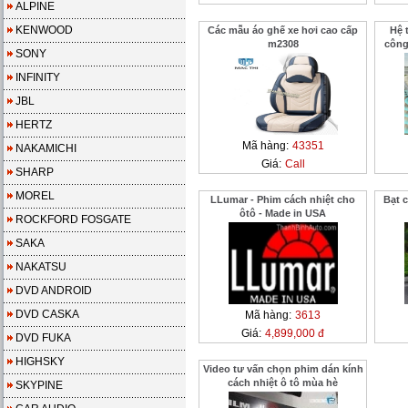
ALPINE
KENWOOD
Các mẫu áo ghế xe hơi cao cấp
Hệ 
m2308
công
SONY
INFINITY
JBL
HERTZ
Mã hàng:
43351
NAKAMICHI
Giá:
Call
SHARP
MOREL
LLumar - Phim cách nhiệt cho
Bạt 
ôtô - Made in USA
ROCKFORD FOSGATE
SAKA
NAKATSU
DVD ANDROID
DVD CASKA
Mã hàng:
3613
Giá:
4,899,000 đ
DVD FUKA
HIGHSKY
Video tư vấn chọn phim dán kính
cách nhiệt ô tô mùa hè
SKYPINE