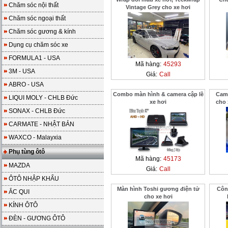
Chăm sóc nội thất
Vintage Grey cho xe hơi
Chăm sóc ngoại thất
Chăm sóc gương & kính
Dụng cụ chăm sóc xe
FORMULA1 - USA
Mã hàng:
45293
3M - USA
Giá:
Call
ABRO - USA
Combo màn hình & camera cập lề
Came
LIQUI MOLY - CHLB Đức
xe hơi
cho
SONAX - CHLB Đức
CARMATE - NHẬT BẢN
WAXCO - Malayxia
Phụ tùng ôtô
Mã hàng:
45173
MAZDA
Giá:
Call
ÔTÔ NHẬP KHẨU
Màn hình Toshi gương điện tử
Côn
ẮC QUI
cho xe hơi
KÍNH ÔTÔ
ĐÈN - GƯƠNG ÔTÔ