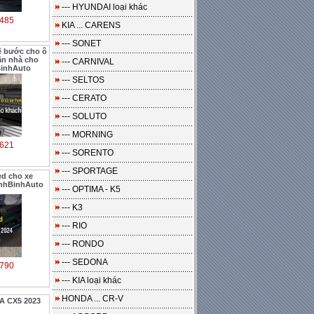
--- HYUNDAI loại khác
485
KIA ... CARENS
--- SONET
ệ bước cho ô
tận nhà cho
--- CARNIVAL
BinhAuto
--- SELTOS
--- CERATO
--- SOLUTO
--- MORNING
621
--- SORENTO
--- SPORTAGE
ed cho xe
anhBinhAuto
--- OPTIMA - K5
--- K3
--- RIO
--- RONDO
--- SEDONA
790
--- KIA loại khác
HONDA ... CR-V
A CX5 2023