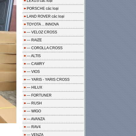
LEXUS các loại
PORSCHE các loại
LAND ROVER các loại
TOYOTA ... INNOVA
--- VELOZ CROSS
--- RAIZE
--- COROLLA CROSS
--- ALTIS
--- CAMRY
--- VIOS
--- YARIS - YARIS CROSS
--- HILUX
--- FORTUNER
--- RUSH
--- WIGO
--- AVANZA
--- RAV4
--- VENZA