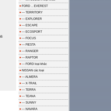
FORD ... EVEREST
--- TERRITORY
--- EXPLORER
--- ESCAPE
--- ECOSPORT
66
--- FOCUS
--- FIESTA
--- RANGER
--- RAPTOR
--- FORD loại khác
NISSAN các loại
--- ALMERA
--- X-TRAIL
--- TERRA
--- TEANA
--- SUNNY
--- NAVARA