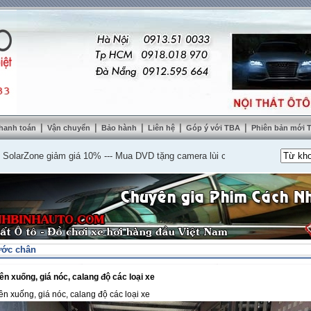
|
|
|
|
|
hanh toán
Vận chuyển
Bảo hành
Liên hệ
Góp ý với TBA
Phiên bản mới
Zone giảm giá 10%
---
Mua DVD tặng camera lùi cao cấp
---
Lắp nệm ghế da th
ước chân
ên xuống, giá nóc, calang độ các loại xe
ên xuống, giá nóc, calang độ các loại xe