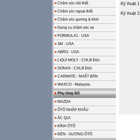
Chăm sóc nội thất
Kỹ thuật 1
Chăm sóc ngoại thất
Kỹ thuật 2
Chăm sóc gương & kính
Dụng cụ chăm sóc xe
FORMULA1 - USA
3M - USA
ABRO - USA
LIQUI MOLY - CHLB Đức
SONAX - CHLB Đức
CARMATE - NHẬT BẢN
WAXCO - Malayxia
Phụ tùng ôtô
MAZDA
ÔTÔ NHẬP KHẨU
ẮC QUI
KÍNH ÔTÔ
ĐÈN - GƯƠNG ÔTÔ