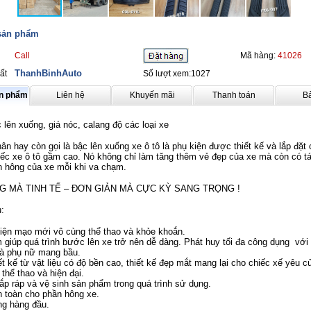
 sản phẩm
Call
Mã hàng:
41026
ThanhBinhAuto
ất
Số lượt xem:1027
ản phẩm
Liên hệ
Khuyến mãi
Thanh toán
B
 lên xuống, giá nóc, calang độ các loại xe
n hay còn gọi là bậc lên xuống xe ô tô là phụ kiện được thiết kế và lắp đặt 
iếc xe ô tô gầm cao. Nó không chỉ làm tăng thêm vẻ đẹp của xe mà còn có t
n hông của xe mỗi khi va chạm.
G MÀ TINH TẾ – ĐƠN GIẢN MÀ CỰC KỲ SANG TRỌNG !
:
iện mạo mới vô cùng thể thao và khỏe khoắn.
giúp quá trình bước lên xe trở nên dễ dàng. Phát huy tối đa công dụng với 
và phụ nữ mang bầu.
t kế từ vật liệu có độ bền cao, thiết kế đẹp mắt mang lại cho chiếc xế yêu c
thể thao và hiện đại.
ắp ráp và vệ sinh sản phẩm trong quá trình sử dụng.
n toàn cho phần hông xe.
ng hàng đầu.