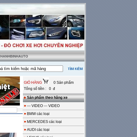
 THANHBINHAUTO
ật tặng sàn da
---
Miễn phí 100% công lắp đặt
GIỎ HÀNG
0 Sản phẩm
Tổng số tiền : 0 đ
Sản phẩm theo hãng xe
--- VIDEO --- VIDEO
BMW các loại
MERCEDES các loại
AUDI các loại