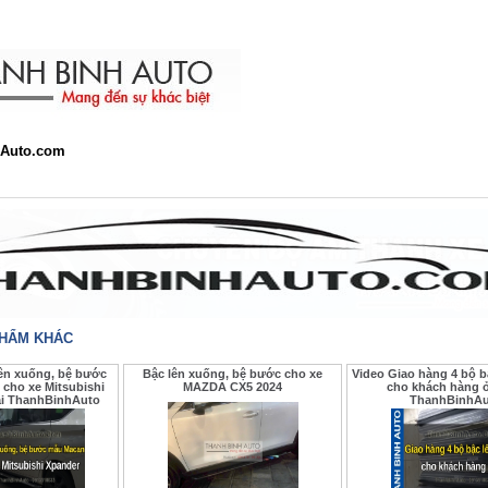
Auto.com
PHẨM KHÁC
lên xuống, bệ bước
Bậc lên xuống, bệ bước cho xe
Video Giao hàng 4 bộ b
cho xe Mitsubishi
MAZDA CX5 2024
cho khách hàng ở
ại ThanhBinhAuto
ThanhBinhAu