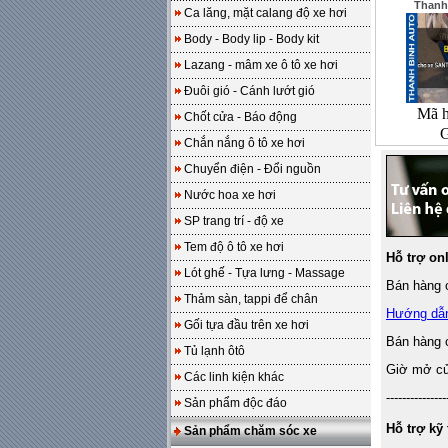
Thanh
Ca lăng, mặt calang độ xe hơi
Body - Body lip - Body kit
Lazang - mâm xe ô tô xe hơi
Đuôi gió - Cánh lướt gió
Mã 
Chốt cửa - Báo động
G
Chắn nắng ô tô xe hơi
Chuyển điện - Đổi nguồn
Nước hoa xe hơi
SP trang trí - độ xe
Tem độ ô tô xe hơi
Hỗ trợ on
Lót ghế - Tựa lưng - Massage
Bán hàng o
Thảm sàn, tappi để chân
Hướng dẫ
Gối tựa đầu trên xe hơi
Bán hàng 
Tủ lạnh ôtô
Giờ mở cửa
Các linh kiện khác
---------------
Sản phẩm độc đáo
Hỗ trợ kỹ 
Sản phẩm chăm sóc xe