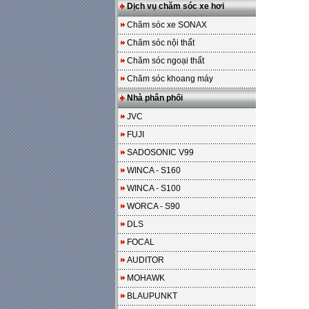
Dịch vụ chăm sóc xe hơi
Chăm sóc xe SONAX
Chăm sóc nội thất
Chăm sóc ngoại thất
Chăm sóc khoang máy
Nhà phân phối
JVC
FUJI
SADOSONIC V99
WINCA - S160
WINCA - S100
WORCA - S90
DLS
FOCAL
AUDITOR
MOHAWK
BLAUPUNKT