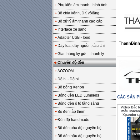
Phụ kiện âm thanh - hình ảnh
Bộ chia kênh, ĐK vôlăng
Bộ xử lý âm thanh cao cấp
Interface xe sang
Adapter USB - Ipod
ThanhBinh
Dây loa, dây nguồn, cầu chì
Gian hàng ký gửi – thanh lý
Chuyên độ đèn
AOZOOM
Độ bi - Độ bi
Bộ bóng Xenon
Bóng đèn LED Lumileds
CÁC SẢN 
Bóng đèn ô tô tăng sáng
Video Bậc 
mẫu Macan 
Bộ đèn lắp thêm
Xpander t
Đèn độ handmade
Bộ đèn pha độ nguyên bộ
Bộ đèn hậu độ nguyên bộ