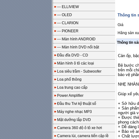
--- ELLIVIEW
--- OLED
Thông tin
--- CLARION
Giá
--- PIONEER
Hãng sản xu
--- Màn hình ANDROID
Thông tin s
--- Màn hình DVD nổi bật
Đầu đĩa DVD - CD
Cản ốp, bậc
Màn hình ô tô các loại
Bệ bước châ
trên mỗi ch
Loa siêu trầm - Subwoofer
bảo vệ phầ
Loa phổ thông
NHẸ NHÀN
Loa trung cao cấp
Giúp xế yêu
Power Amplifier
+ Sở hữu d
Đầu thu Tivi kỹ thuật số
+ Sản phẩm 
Máy nghe nhạc MP3
người già 
+ Được thiế
Mặt dưỡng lắp DVD
phong cách 
+ Dễ dàng l
Camera 360 độ ô tô xe hơi
+ Bảo vệ a
Camera lùi, camera tiến cập lề
+ Chất lượ