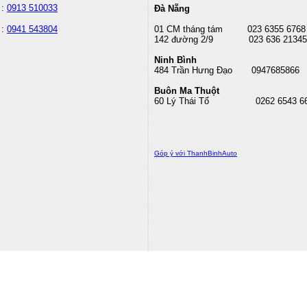
 :
0913 510033
Đà Nẵng
 :
0941 543804
01 CM tháng tám
023 6355 6768
142 đường 2/9 023 636 21345
Ninh Bình
484 Trần Hưng Đạo 0947685866
Buôn Ma Thuột
60 Lý Thái Tổ
0262 6543 6
Góp ý với ThanhBinhAuto