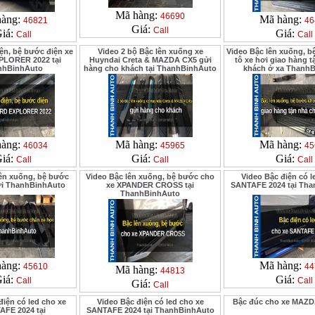
Mã hàng:
46690
hàng:
Mã hàng:
46821
46
Giá:
Call
iá:
Giá:
Call
Call
ện, bệ bước điện xe
Video 2 bộ Bậc lên xuống xe
Video Bậc lên xuống, b
LORER 2022 tại
Huyndai Creta & MAZDA CX5 gửi
tô xe hơi giao hàng 
nhBinhAuto
hàng cho khách tại ThanhBinhAuto
khách ở xa Thanh
hàng:
Mã hàng:
Mã hàng:
46034
45965
45
iá:
Giá:
Giá:
Call
Call
Call
lên xuống, bệ bước
Video Bậc lên xuống, bệ bước cho
Video Bậc điện có l
ơi ThanhBinhAuto
xe XPANDER CROSS tại
SANTAFE 2024 tại Th
ThanhBinhAuto
hàng:
Mã hàng:
45610
44
Mã hàng:
44813
iá:
Giá:
Call
Call
Giá:
Call
điện có led cho xe
Video Bậc điện có led cho xe
Bậc đúc cho xe MAZD
AFE 2024 tại
SANTAFE 2024 tại ThanhBinhAuto