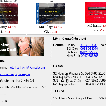
BinhAuto m2
m4
Mã hàng:
43
hàng:
Mã hàng:
44789
44787
Giá:
Call
iá:
Giá:
Call
Call
Liên hệ qua điện thoại
Hotline
: Hà nội
0913 510033
Zal
Sài Gòn
0918 018970
Đà Nẵng
0912 595664
Ninh Bình
0947 685866
line
Hà Nội
nline :
otothanhbinh@gmail.com
32 Nguyễn Phong Sắc 024 3793 2190
n mua hàng qua mạng
684 Nguyễn Văn Cừ 024 3652 1282
371 Trần Khát Chân 024 3972 7399
cả tuần, từ thứ 2 đến CN
623 Nguyễn Trãi 024 3552 198
 : 8h đến 18h (trừ có hẹn trước)
TPHCM
-------
166 Phạm Văn Đồng - T.Đức 0932 
thuật