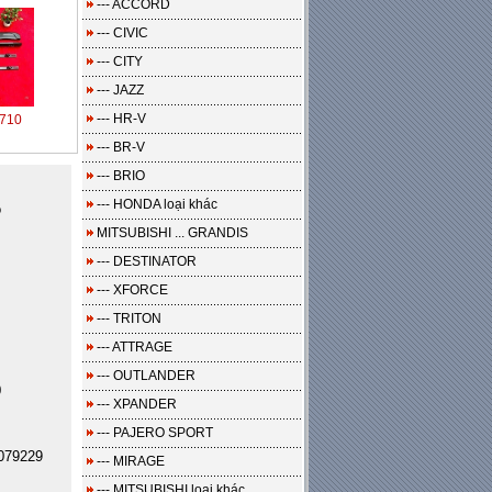
--- ACCORD
--- CIVIC
--- CITY
--- JAZZ
--- HR-V
710
--- BR-V
--- BRIO
--- HONDA loại khác
o
MITSUBISHI ... GRANDIS
--- DESTINATOR
--- XFORCE
--- TRITON
--- ATTRAGE
--- OUTLANDER
0
--- XPANDER
--- PAJERO SPORT
079229
--- MIRAGE
--- MITSUBISHI loại khác