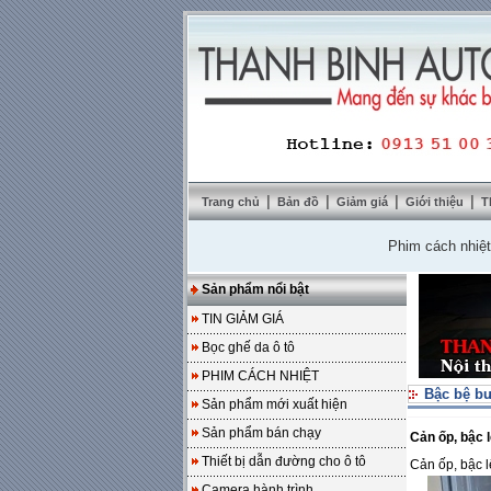
|
|
|
|
Trang chủ
Bản đồ
Giảm giá
Giới thiệu
T
Phim cách nhiệt Solar
Sản phẩm nổi bật
TIN GIẢM GIÁ
Bọc ghế da ô tô
PHIM CÁCH NHIỆT
Bậc bệ b
Sản phẩm mới xuất hiện
Sản phẩm bán chạy
Cản ốp, bậc l
Thiết bị dẫn đường cho ô tô
Cản ốp, bậc l
Camera hành trình