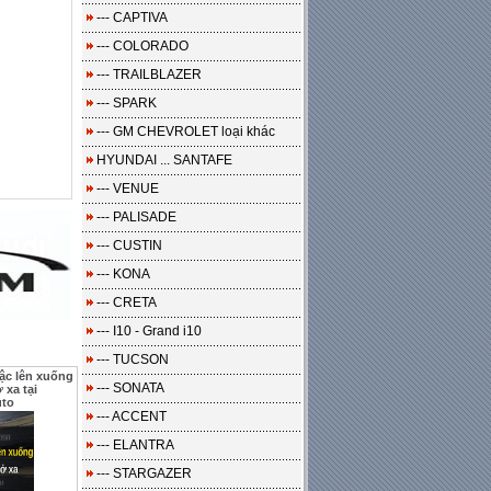
--- CAPTIVA
--- COLORADO
--- TRAILBLAZER
--- SPARK
--- GM CHEVROLET loại khác
HYUNDAI ... SANTAFE
--- VENUE
--- PALISADE
--- CUSTIN
--- KONA
--- CRETA
--- I10 - Grand i10
--- TUCSON
ậc lên xuống
--- SONATA
 xa tại
to
--- ACCENT
--- ELANTRA
--- STARGAZER