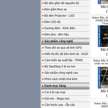
Bộ đèn gầm độ nguyên bộ
Mã 
Đèn gầm theo xe
G
Bộ đèn Projector - LED
Video Bậc đi
FORD EXP
Đèn LED độ
Tha
Gương điện - Kính điện
Đèn pha - đèn hậu
Sản phẩm công nghệ
Theo dõi xe qua vệ tinh GPS
Mã 
Hiển thị tốc độ trên kính lái - HUD
G
Cảm biến áp suất lốp - TPMS
Video Bậc 
chân xe h
Bộ StartStop ô tô xe hơi
Sản phẩm công nghệ cao
Phim cách nhiệt nhà kính
Danh mục hàng
Mã 
Còi ô tô các loại
G
Giá nóc - Baga mui
Video Bậc 
Cản trước sau - Ốp cản
SANT