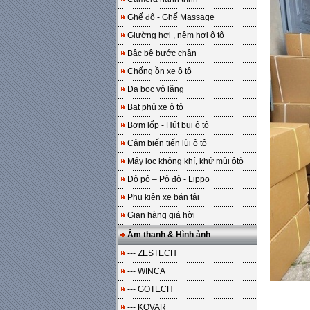
Ghế độ - Ghế Massage
Giường hơi , nệm hơi ô tô
Bậc bệ bước chân
Chống ồn xe ô tô
Da bọc vô lăng
Bạt phủ xe ô tô
Bơm lốp - Hút bụi ô tô
Cảm biến tiến lùi ô tô
Máy lọc không khí, khử mùi ôtô
Độ pô – Pô độ - Lippo
Phụ kiện xe bán tải
Gian hàng giá hời
Âm thanh & Hình ảnh
--- ZESTECH
--- WINCA
--- GOTECH
--- KOVAR