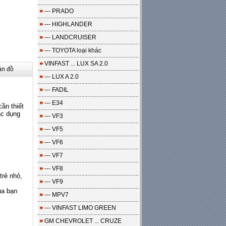
--- PRADO
--- HIGHLANDER
--- LANDCRUISER
--- TOYOTA loại khác
VINFAST ... LUX SA 2.0
ản đồ
--- LUX A 2.0
--- FADIL
--- E34
cần thiết
ác dụng
--- VF3
--- VF5
--- VF6
--- VF7
--- VF8
trẻ nhỏ,
--- VF9
ủa bạn
--- MPV7
--- VINFAST LIMO GREEN
GM CHEVROLET ... CRUZE