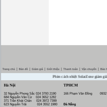
|
|
|
|
|
|
Trang chủ
Bản đồ
Giảm giá
Giới thiệu
Thanh toán
Vận chuyển
Bảo 
Phim cách nhiệt SolarZone giảm giá 10% 
Hà Nội
TPHCM
32 Nguyễn Phong Sắc 024 3793 2190
166 Phạm Văn Đồng 0932 
684 Nguyễn Văn Cừ 024 3652 1282
371 Trần Khát Chân 024 3972 7399
623 Nguyễn Trãi 024 3552 1980
Đà Nẵng