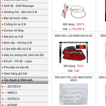
Ghế độ - Ghế Massage
Giường hơi , nệm hơi ô tô
Bậc bệ bước chân
Chống ồn xe ô tô
Mã hàng:
18374
Giá:
1,755,000 đ
Da bọc vô lăng
ĐÈN HẬU LED BMW E46 02-05
ĐÈN
Bạt phủ xe ô tô
Bơm lốp - Hút bụi ô tô
Cảm biến tiến lùi ô tô
Máy lọc không khí, khử mùi ôtô
Độ pô – Pô độ - Lippo
Mã hàng:
7023
Phụ kiện xe bán tải
Giá:
Call
Gian hàng giá hời
PROJECTOR LED MERCEDES
ĐÈN 
Âm thanh & Hình ảnh
W203
--- ZESTECH
--- WINCA
--- GOTECH
--- KOVAR