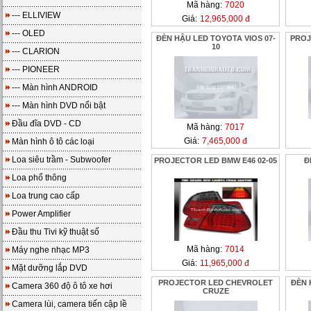
Mã hàng:
7020
--- ELLIVIEW
Giá:
12,965,000 đ
--- OLED
ĐÈN HẬU LED TOYOTA VIOS 07-
PROJ
10
--- CLARION
--- PIONEER
--- Màn hình ANDROID
--- Màn hình DVD nổi bật
Đầu đĩa DVD - CD
Mã hàng:
7017
Giá:
7,465,000 đ
Màn hình ô tô các loại
Loa siêu trầm - Subwoofer
PROJECTOR LED BMW E46 02-05
Đ
Loa phổ thông
Loa trung cao cấp
Power Amplifier
Đầu thu Tivi kỹ thuật số
Mã hàng:
7014
Máy nghe nhạc MP3
Giá:
11,965,000 đ
Mặt dưỡng lắp DVD
PROJECTOR LED CHEVROLET
ĐÈN 
Camera 360 độ ô tô xe hơi
CRUZE
Camera lùi, camera tiến cập lề