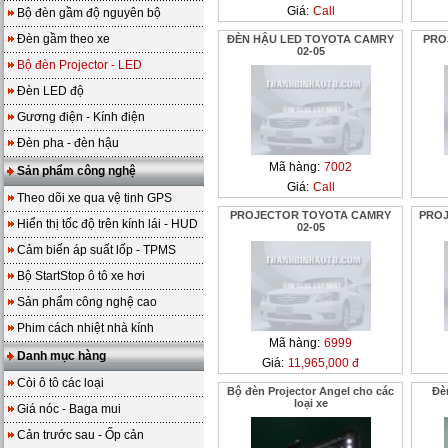
Giá:
Call
Bộ đèn gầm độ nguyên bộ
Đèn gầm theo xe
ĐÈN HẬU LED TOYOTA CAMRY
PRO
02-05
Bộ đèn Projector - LED
Đèn LED độ
Gương điện - Kính điện
Đèn pha - đèn hậu
Mã hàng:
7002
Sản phẩm công nghệ
Giá:
Call
Theo dõi xe qua vệ tinh GPS
PROJECTOR TOYOTA CAMRY
PROJ
Hiển thị tốc độ trên kính lái - HUD
02-05
Cảm biến áp suất lốp - TPMS
Bộ StartStop ô tô xe hơi
Sản phẩm công nghệ cao
Phim cách nhiệt nhà kính
Mã hàng:
6999
Danh mục hàng
Giá:
11,965,000 đ
Còi ô tô các loại
Bộ đèn Projector Angel cho các
Đè
loại xe
Giá nóc - Baga mui
Cản trước sau - Ốp cản