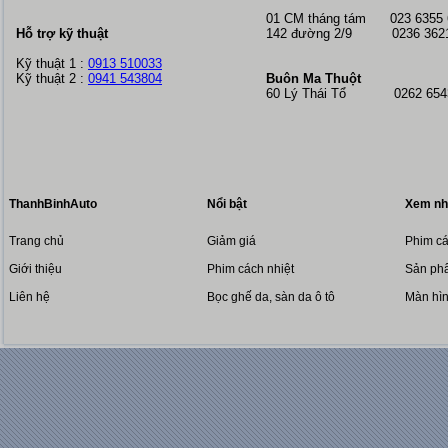
01 CM tháng tám
023 6355
Hỗ trợ kỹ thuật
142 đường 2/9 0236 362
Kỹ thuật 1 :
0913 510033
Kỹ thuật 2 :
0941 543804
Buôn Ma Thuột
60 Lý Thái Tổ 0262 6543
ThanhBinhAuto
Nổi bật
Xem nh
Trang chủ
Giảm giá
Phim cá
Giới thiệu
Phim cách nhiệt
Sản phẩ
Liên hệ
Bọc ghế da, sàn da ô tô
Màn hì