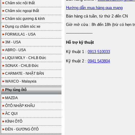
Chăm sóc nội thất
Hướng dẫn mua hàng qua mạng
Chăm sóc ngoại thất
Bán hàng cả tuần, từ thứ 2 đến CN
Chăm sóc gương & kính
Giờ mở cửa : 8h đến 18h (trừ có hẹn t
Dụng cụ chăm sóc xe
----------------------
FORMULA1 - USA
3M - USA
Hỗ trợ kỹ thuật
ABRO - USA
Kỹ thuật 1 :
0913 510033
LIQUI MOLY - CHLB Đức
Kỹ thuật 2 :
0941 543804
SONAX - CHLB Đức
CARMATE - NHẬT BẢN
WAXCO - Malayxia
Phụ tùng ôtô
MAZDA
ÔTÔ NHẬP KHẨU
ẮC QUI
KÍNH ÔTÔ
ĐÈN - GƯƠNG ÔTÔ