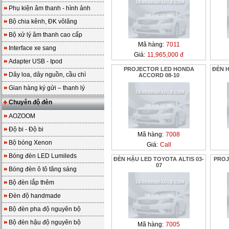
Phụ kiện âm thanh - hình ảnh
Bộ chia kênh, ĐK vôlăng
Bộ xử lý âm thanh cao cấp
Mã hàng:
7011
Interface xe sang
Giá:
11,965,000 đ
Adapter USB - Ipod
PROJECTOR LED HONDA
ĐÈN H
Dây loa, dây nguồn, cầu chì
ACCORD 08-10
Gian hàng ký gửi – thanh lý
Chuyên độ đèn
AOZOOM
Độ bi - Độ bi
Mã hàng:
7008
Bộ bóng Xenon
Giá:
Call
Bóng đèn LED Lumileds
ĐÈN HẬU LED TOYOTA ALTIS 03-
PROJ
07
Bóng đèn ô tô tăng sáng
Bộ đèn lắp thêm
Đèn độ handmade
Bộ đèn pha độ nguyên bộ
Bộ đèn hậu độ nguyên bộ
Mã hàng:
7005