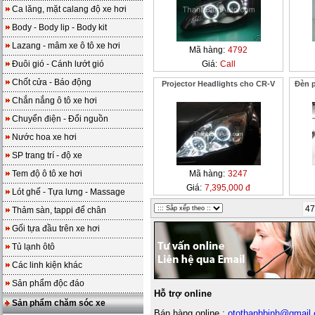
Ca lăng, mặt calang độ xe hơi
Body - Body lip - Body kit
Lazang - mâm xe ô tô xe hơi
Mã hàng:
4792
Đuôi gió - Cánh lướt gió
Giá:
Call
Chốt cửa - Báo động
Projector Headlights cho CR-V
Đèn p
Chắn nắng ô tô xe hơi
Chuyển điện - Đổi nguồn
Nước hoa xe hơi
SP trang trí - độ xe
Tem độ ô tô xe hơi
Mã hàng:
3247
Giá:
7,395,000 đ
Lót ghế - Tựa lưng - Massage
47
Thảm sàn, tappi để chân
Gối tựa đầu trên xe hơi
Tủ lạnh ôtô
Các linh kiện khác
Sản phẩm độc đáo
Hỗ trợ online
Sản phẩm chăm sóc xe
Bán hàng online :
otothanhbinh@gmail