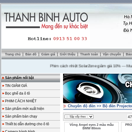
|
|
|
|
|
|
Trang chủ
Bản đồ
Giảm giá
Giới thiệu
Thanh toán
Vận chuyển
Bảo
Phim cách nhiệt SolarZone giảm giá 10%
---
Mua DVD 
Sản phẩm nổi bật
TIN GIẢM GIÁ
Bọc ghế da ô tô
PHIM CÁCH NHIỆT
Chuyên độ đèn
>>
Bộ đèn Projecto
Sản phẩm mới xuất hiện
Sản phẩm bán chạy
47
Thiết bị dẫn đường cho ô tô
Vòng Angel eyes 2 màu mẫu
PRO
BMW 80mm
Camera hành trình