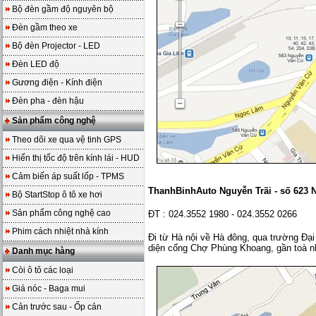
Bộ đèn gầm độ nguyên bộ
Đèn gầm theo xe
Bộ đèn Projector - LED
Đèn LED độ
Gương điện - Kính điện
Đèn pha - đèn hậu
Sản phẩm công nghệ
Theo dõi xe qua vệ tinh GPS
Hiển thị tốc độ trên kính lái - HUD
Cảm biến áp suất lốp - TPMS
ThanhBinhAuto Nguyễn Trãi - số 623 N
Bộ StartStop ô tô xe hơi
Sản phẩm công nghệ cao
ĐT : 024.3552 1980 - 024.3552 0266
Phim cách nhiệt nhà kính
Đi từ Hà nội về Hà đông, qua trường Đại 
diện cổng Chợ Phùng Khoang, gần toà n
Danh mục hàng
Còi ô tô các loại
Giá nóc - Baga mui
Cản trước sau - Ốp cản