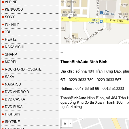
ALPINE
KENWOOD
SONY
INFINITY
JBL
HERTZ
NAKAMICHI
--
SHARP
ThanhBinhAuto Ninh Bình
MOREL
ROCKFORD FOSGATE
Địa chỉ : số nhà 484 Trần Hưng Đạo, ph
SAKA
ĐT : 0229 3633 789 - 0229 3633 567
NAKATSU
Hotline : 0947 68 58 66 - 0913 510033
DVD ANDROID
ThanhBinhAuto Ninh Bình, số 484 Trần H
DVD CASKA
qua cổng Khu đô thị Xuân Thành 100m bên 
ngoài đường
DVD FUKA
HIGHSKY
SKYPINE