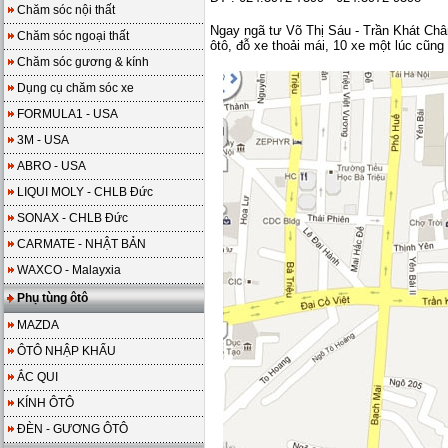
Chăm sóc nội thất
Ngay ngã tư Võ Thị Sáu - Trần Khát Chân
Chăm sóc ngoại thất
ôtô, đỗ xe thoải mái, 10 xe một lúc cũn
Chăm sóc gương & kính
Dụng cụ chăm sóc xe
FORMULA1 - USA
3M - USA
ABRO - USA
LIQUI MOLY - CHLB Đức
SONAX - CHLB Đức
CARMATE - NHẬT BẢN
WAXCO - Malayxia
Phụ tùng ôtô
MAZDA
ÔTÔ NHẬP KHẨU
ẮC QUI
KÍNH ÔTÔ
ĐÈN - GƯƠNG ÔTÔ