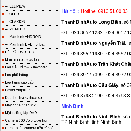
--- ELLIVIEW
Hà nội :
Hotline 0913 51 00 33
--- OLED
--- CLARION
ThanhBinhAuto Long Biên,
số 
--- PIONEER
ĐT : 024 3652 1282 - 024 3652 1
--- Màn hình ANDROID
ThanhBinhAuto Nguyễn Trãi,
--- Màn hình DVD nổi bật
Đầu đĩa DVD - CD
ĐT : 024.3552.1980 -
024.3552.0
Màn hình ô tô các loại
ThanhBinhAuto Trần Khát Châ
Loa siêu trầm - Subwoofer
ĐT : 024 3972 7399 - 024 3972 9
Loa phổ thông
Loa trung cao cấp
ThanhBinhAuto Cầu Giấy
số
3
,
Power Amplifier
ĐT : 024 3793 2190 - 024 3793 8
Đầu thu Tivi kỹ thuật số
Máy nghe nhạc MP3
Ninh Bình
Mặt dưỡng lắp DVD
ThanhBinhAuto Ninh Bình
,
số 
Camera 360 độ ô tô xe hơi
TP Ninh Bình, tỉnh Ninh Bình
Camera lùi, camera tiến cập lề