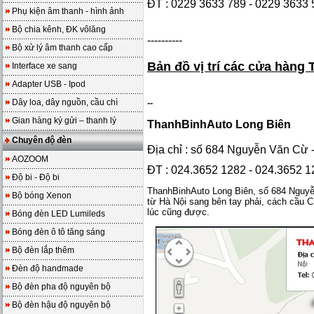
ĐT :
0229 3633 789 - 0229 3633 
Phụ kiện âm thanh - hình ảnh
Bộ chia kênh, ĐK vôlăng
----------
Bộ xử lý âm thanh cao cấp
Bản đồ vị trí các cửa hàn
Interface xe sang
Adapter USB - Ipod
Dây loa, dây nguồn, cầu chì
--
Gian hàng ký gửi – thanh lý
ThanhBinhAuto Long Biên
Chuyên độ đèn
Địa chỉ : số 684 Nguyễn Văn Cừ -
AOZOOM
ĐT : 024.3652 1282 - 024.3652 1
Độ bi - Độ bi
ThanhBinhAuto Long Biên, số 684 Nguyễ
Bộ bóng Xenon
từ Hà Nội sang bên tay phải, cách cầu C
lúc cũng được.
Bóng đèn LED Lumileds
Bóng đèn ô tô tăng sáng
Bộ đèn lắp thêm
Đèn độ handmade
Bộ đèn pha độ nguyên bộ
Bộ đèn hậu độ nguyên bộ