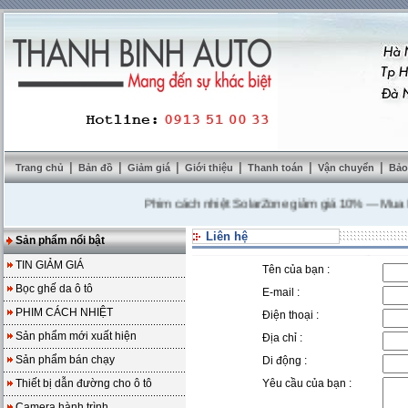
|
|
|
|
|
|
Trang chủ
Bản đồ
Giảm giá
Giới thiệu
Thanh toán
Vận chuyển
Bảo
Phim cách nhiệt SolarZone giảm giá 10%
---
Mua DVD tặ
Liên hệ
Sản phẩm nổi bật
TIN GIẢM GIÁ
Tên của bạn :
Bọc ghế da ô tô
E-mail :
PHIM CÁCH NHIỆT
Điện thoại :
Sản phẩm mới xuất hiện
Địa chỉ :
Sản phẩm bán chạy
Di động :
Thiết bị dẫn đường cho ô tô
Yêu cầu của bạn :
Camera hành trình