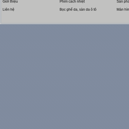
Giới thiệu
Phim cách nhiệt
Sản phẩ
Liên hệ
Bọc ghế da, sàn da ô tô
Màn hì