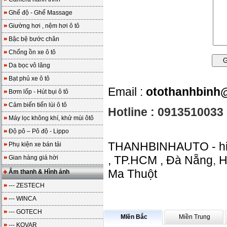
Ghế độ - Ghế Massage
Giường hơi , nệm hơi ô tô
Bậc bệ bước chân
Chống ồn xe ô tô
Da bọc vô lăng
Bạt phủ xe ô tô
Email :
otothanhbinh
Bơm lốp - Hút bụi ô tô
Cảm biến tiến lùi ô tô
Hotline : 0913510033
Máy lọc không khí, khử mùi ôtô
Độ pô – Pô độ - Lippo
THANHBINHAUTO - hi
Phụ kiện xe bán tải
, TP.HCM , Đà Nẵng
,
H
Gian hàng giá hời
Ma Thuột
Âm thanh & Hình ảnh
--- ZESTECH
--- WINCA
--- GOTECH
MIền Bắc
Miền Trung
--- KOVAR