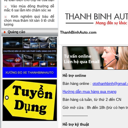
vệ toàn diện cho cốp xe của bạn
Vào mùa đông thường dễ
mắc 6 sai lầm khi chăm sóc xe
Kinh nghiệm quý báu để
chọn mua thảm lót sàn ô tô chất
lượng
Quảng cáo
ThanhBinhAuto.com
Hỗ trợ online
Bán hàng online :
otothanhbinh@gmail
Hướng dẫn mua hàng qua mạng
Bán hàng cả tuần, từ thứ 2 đến CN
Giờ mở cửa : 8h đến 18h (trừ có hẹn t
----------------------
Hỗ trợ kỹ thuật