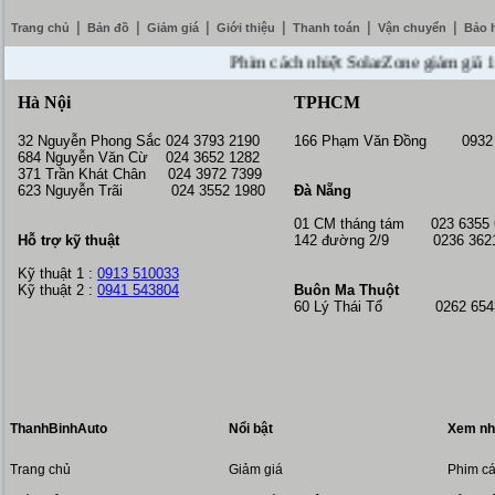
|
|
|
|
|
|
Trang chủ
Bản đồ
Giảm giá
Giới thiệu
Thanh toán
Vận chuyển
Bảo 
Phim cách nhiệt SolarZone giảm giá 10% --
Hà Nội
TPHCM
32 Nguyễn Phong Sắc 024 3793 2190
166 Phạm Văn Đồng 0932 
684 Nguyễn Văn Cừ 024 3652 1282
371 Trần Khát Chân 024 3972 7399
623 Nguyễn Trãi 024 3552 1980
Đà Nẵng
01 CM tháng tám
023 6355
Hỗ trợ kỹ thuật
142 đường 2/9 0236 362
Kỹ thuật 1 :
0913 510033
Kỹ thuật 2 :
0941 543804
Buôn Ma Thuột
60 Lý Thái Tổ 0262 6543
ThanhBinhAuto
Nổi bật
Xem nh
Trang chủ
Giảm giá
Phim cá