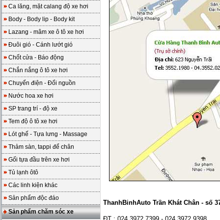
Ca lăng, mặt calang độ xe hơi
Body - Body lip - Body kit
Lazang - mâm xe ô tô xe hơi
Đuôi gió - Cánh lướt gió
Chốt cửa - Báo động
Chắn nắng ô tô xe hơi
Chuyển điện - Đổi nguồn
Nước hoa xe hơi
SP trang trí - độ xe
Tem độ ô tô xe hơi
Lót ghế - Tựa lưng - Massage
Thảm sàn, tappi để chân
Gối tựa đầu trên xe hơi
Tủ lạnh ôtô
Các linh kiện khác
Sản phẩm độc đáo
ThanhBinhAuto Trần Khát Chân - số 37
Sản phẩm chăm sóc xe
ĐT : 024.3972 7399 - 024.3972 9398