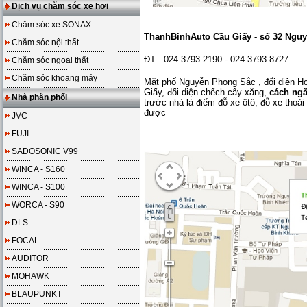
Dịch vụ chăm sóc xe hơi
Chăm sóc xe SONAX
ThanhBinhAuto Cầu Giấy - số 32 Nguy
Chăm sóc nội thất
ĐT : 024.3793 2190 - 024.3793.8727
Chăm sóc ngoại thất
Chăm sóc khoang máy
Mặt phố Nguyễn Phong Sắc , đối diện
Họ
Giấy, đối diện chếch cây xăng,
cách ng
Nhà phân phối
trước nhà là điểm đỗ xe ôtô, đỗ xe thoải
được
JVC
FUJI
SADOSONIC V99
WINCA - S160
WINCA - S100
WORCA - S90
DLS
FOCAL
AUDITOR
MOHAWK
BLAUPUNKT