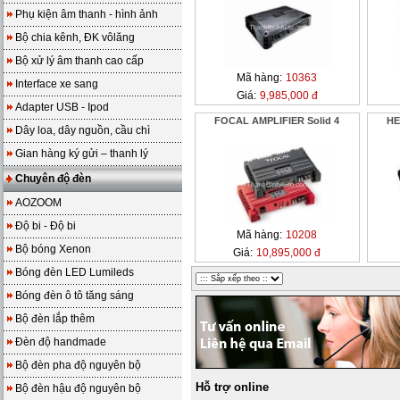
Phụ kiện âm thanh - hình ảnh
Bộ chia kênh, ĐK vôlăng
Bộ xử lý âm thanh cao cấp
Mã hàng:
10363
Interface xe sang
Giá:
9,985,000 đ
Adapter USB - Ipod
FOCAL AMPLIFIER Solid 4
HE
Dây loa, dây nguồn, cầu chì
Gian hàng ký gửi – thanh lý
Chuyên độ đèn
AOZOOM
Độ bi - Độ bi
Mã hàng:
10208
Bộ bóng Xenon
Giá:
10,895,000 đ
Bóng đèn LED Lumileds
Bóng đèn ô tô tăng sáng
Bộ đèn lắp thêm
Đèn độ handmade
Bộ đèn pha độ nguyên bộ
Hỗ trợ online
Bộ đèn hậu độ nguyên bộ