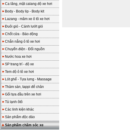
Ca lăng, mặt calang độ xe hơi
Body - Body lip - Body kit
Lazang - mâm xe ô tô xe hơi
Đuôi gió - Cánh lướt gió
Chốt cửa - Báo động
Chắn nắng ô tô xe hơi
Chuyển điện - Đổi nguồn
Nước hoa xe hơi
SP trang trí - độ xe
Tem độ ô tô xe hơi
Lót ghế - Tựa lưng - Massage
Thảm sàn, tappi để chân
Gối tựa đầu trên xe hơi
Tủ lạnh ôtô
Các linh kiện khác
Sản phẩm độc đáo
Sản phẩm chăm sóc xe