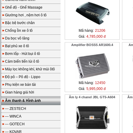
Ghế độ - Ghế Massage
Giường hơi , nệm hơi ô tô
Bậc bệ bước chân
Chống ồn xe ô tô
Mã hàng:
21206
Giá:
4,785,000 đ
Da bọc vô lăng
Amplifier BOSSS AR1600.4
Am
Bạt phủ xe ô tô
Bơm lốp - Hút bụi ô tô
Cảm biến tiến lùi ô tô
Máy lọc không khí, khử mùi ôtô
Độ pô – Pô độ - Lippo
Mã hàng:
12450
Phụ kiện xe bán tải
Giá:
5,995,000 đ
Gian hàng giá hời
Âm ly 4 chanel JBL GT5-A604
Âm 
Âm thanh & Hình ảnh
--- ZESTECH
--- WINCA
--- GOTECH
--- KOVAR