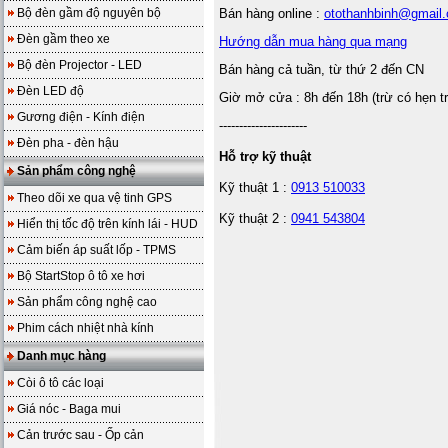
Bộ đèn gầm độ nguyên bộ
Bán hàng online :
otothanhbinh@gmail
Đèn gầm theo xe
Hướng dẫn mua hàng qua mạng
Bộ đèn Projector - LED
Bán hàng cả tuần, từ thứ 2 đến CN
Đèn LED độ
Giờ mở cửa : 8h đến 18h (trừ có hẹn t
Gương điện - Kính điện
----------------------
Đèn pha - đèn hậu
Hỗ trợ kỹ thuật
Sản phẩm công nghệ
Kỹ thuật 1 :
0913 510033
Theo dõi xe qua vệ tinh GPS
Kỹ thuật 2 :
0941 543804
Hiển thị tốc độ trên kính lái - HUD
Cảm biến áp suất lốp - TPMS
Bộ StartStop ô tô xe hơi
Sản phẩm công nghệ cao
Phim cách nhiệt nhà kính
Danh mục hàng
Còi ô tô các loại
Giá nóc - Baga mui
Cản trước sau - Ốp cản