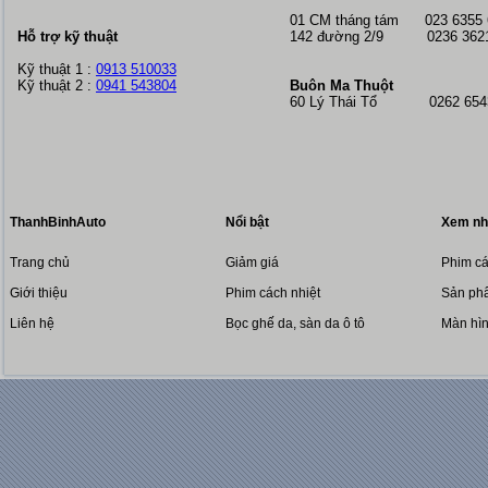
01 CM tháng tám
023 6355
Hỗ trợ kỹ thuật
142 đường 2/9 0236 362
Kỹ thuật 1 :
0913 510033
Kỹ thuật 2 :
0941 543804
Buôn Ma Thuột
60 Lý Thái Tổ 0262 6543
ThanhBinhAuto
Nổi bật
Xem nh
Trang chủ
Giảm giá
Phim cá
Giới thiệu
Phim cách nhiệt
Sản phẩ
Liên hệ
Bọc ghế da, sàn da ô tô
Màn hì