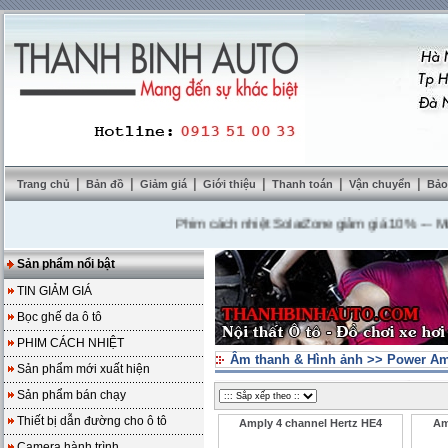
|
|
|
|
|
|
Trang chủ
Bản đồ
Giảm giá
Giới thiệu
Thanh toán
Vận chuyển
Bảo
Phim cách nhiệt SolarZone giảm giá 10%
---
Mua DV
Sản phẩm nổi bật
TIN GIẢM GIÁ
Bọc ghế da ô tô
PHIM CÁCH NHIỆT
Âm thanh & Hình ảnh
>>
Power Amp
Sản phẩm mới xuất hiện
Sản phẩm bán chạy
Thiết bị dẫn đường cho ô tô
Amply 4 channel Hertz HE4
Am
Camera hành trình