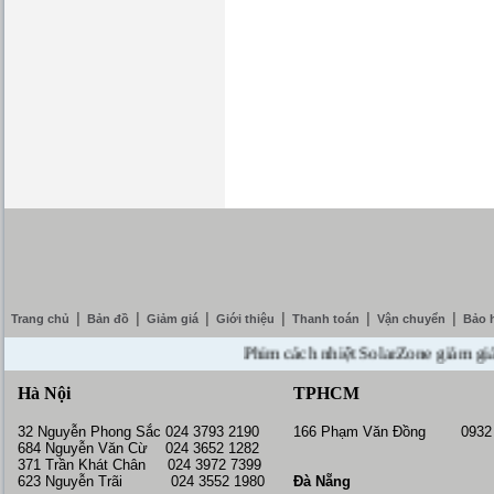
|
|
|
|
|
|
Trang chủ
Bản đồ
Giảm giá
Giới thiệu
Thanh toán
Vận chuyển
Bảo 
Phim cách nhiệt SolarZone giảm giá 10% 
Hà Nội
TPHCM
32 Nguyễn Phong Sắc 024 3793 2190
166 Phạm Văn Đồng 0932 
684 Nguyễn Văn Cừ 024 3652 1282
371 Trần Khát Chân 024 3972 7399
623 Nguyễn Trãi 024 3552 1980
Đà Nẵng