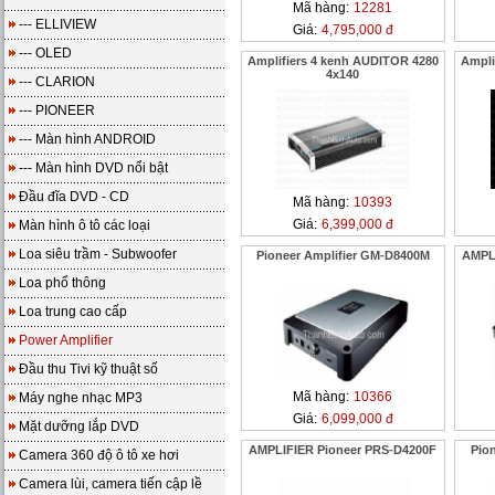
Mã hàng:
12281
--- ELLIVIEW
Giá:
4,795,000 đ
--- OLED
Amplifiers 4 kenh AUDITOR 4280
Ampli
4x140
--- CLARION
--- PIONEER
--- Màn hình ANDROID
--- Màn hình DVD nổi bật
Đầu đĩa DVD - CD
Mã hàng:
10393
Giá:
6,399,000 đ
Màn hình ô tô các loại
Loa siêu trầm - Subwoofer
Pioneer Amplifier GM-D8400M
AMPL
Loa phổ thông
Loa trung cao cấp
Power Amplifier
Đầu thu Tivi kỹ thuật số
Mã hàng:
10366
Máy nghe nhạc MP3
Giá:
6,099,000 đ
Mặt dưỡng lắp DVD
AMPLIFIER Pioneer PRS-D4200F
Pio
Camera 360 độ ô tô xe hơi
Camera lùi, camera tiến cập lề