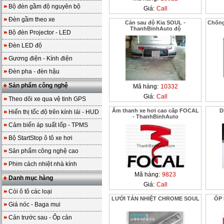
Bộ đèn gầm độ nguyên bộ
Giá:
Call
Đèn gầm theo xe
Cản sau độ Kia SOUL -
Chống
ThanhBinhAuto độ
Bộ đèn Projector - LED
Đèn LED độ
Gương điện - Kính điện
Đèn pha - đèn hậu
Sản phẩm công nghệ
Mã hàng:
10332
Giá:
Call
Theo dõi xe qua vệ tinh GPS
Âm thanh xe hơi cao cấp FOCAL
D
Hiển thị tốc độ trên kính lái - HUD
- ThanhBinhAuto
Cảm biến áp suất lốp - TPMS
Bộ StartStop ô tô xe hơi
Sản phẩm công nghệ cao
Phim cách nhiệt nhà kính
Mã hàng:
9823
Danh mục hàng
Giá:
Call
Còi ô tô các loại
LƯỚI TẢN NHIỆT CHROME SOUL
ỐP
Giá nóc - Baga mui
Cản trước sau - Ốp cản