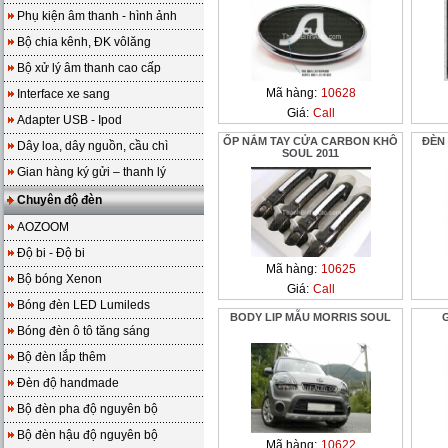
Phụ kiện âm thanh - hình ảnh
Bộ chia kênh, ĐK vôlăng
Bộ xử lý âm thanh cao cấp
Mã hàng:
10628
Interface xe sang
Giá:
Call
Adapter USB - Ipod
ỐP NẮM TAY CỬA CARBON KHÔ
ĐÈN
Dây loa, dây nguồn, cầu chì
SOUL 2011
Gian hàng ký gửi – thanh lý
Chuyên độ đèn
AOZOOM
Độ bi - Độ bi
Mã hàng:
10625
Bộ bóng Xenon
Giá:
Call
Bóng đèn LED Lumileds
BODY LIP MẪU MORRIS SOUL
Bóng đèn ô tô tăng sáng
Bộ đèn lắp thêm
Đèn độ handmade
Bộ đèn pha độ nguyên bộ
Bộ đèn hậu độ nguyên bộ
Mã hàng:
10622