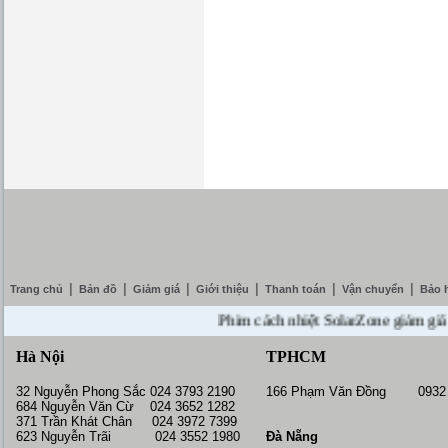
|
|
|
|
|
|
Trang chủ
Bản đồ
Giảm giá
Giới thiệu
Thanh toán
Vận chuyển
Bảo 
Phim cách nhiệt SolarZone giảm giá 10% 
Hà Nội
TPHCM
32 Nguyễn Phong Sắc 024 3793 2190
166 Phạm Văn Đồng 0932 
684 Nguyễn Văn Cừ 024 3652 1282
371 Trần Khát Chân 024 3972 7399
623 Nguyễn Trãi 024 3552 1980
Đà Nẵng