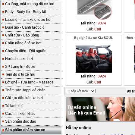
Ca lăng, mặt calang độ xe hơi
Body - Body lip - Body kit
Lazang - mâm xe ô tô xe hơi
Mã hàng:
9374
Đuôi gió - Cánh lướt gió
Giá:
Call
Chốt cửa - Báo động
Bọc ghế da xe Kia SOUL
Đèn -
Chắn nắng ô tô xe hơi
Chuyển điện - Đổi nguồn
Nước hoa xe hơi
SP trang trí - độ xe
Tem độ ô tô xe hơi
Mã hàng:
8924
Lót ghế - Tựa lưng - Massage
Giá:
Call
Thảm sàn, tappi để chân
90 ti
Gối tựa đầu trên xe hơi
Tủ lạnh ôtô
Các linh kiện khác
Sản phẩm độc đáo
Hỗ trợ online
Sản phẩm chăm sóc xe