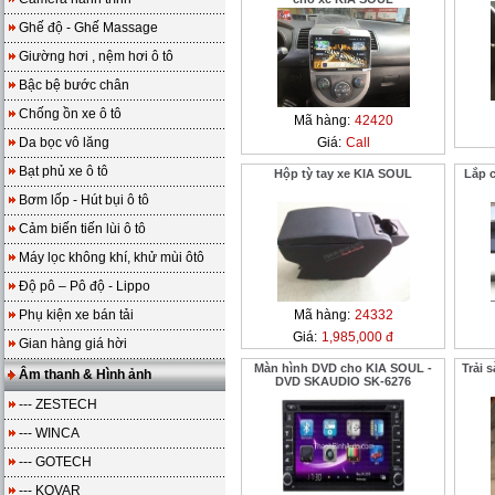
Ghế độ - Ghế Massage
Giường hơi , nệm hơi ô tô
Bậc bệ bước chân
Chống ồn xe ô tô
Mã hàng:
42420
Da bọc vô lăng
Giá:
Call
Bạt phủ xe ô tô
Hộp tỳ tay xe KIA SOUL
Lắp c
Bơm lốp - Hút bụi ô tô
Cảm biến tiến lùi ô tô
Máy lọc không khí, khử mùi ôtô
Độ pô – Pô độ - Lippo
Phụ kiện xe bán tải
Mã hàng:
24332
Giá:
1,985,000 đ
Gian hàng giá hời
Màn hình DVD cho KIA SOUL -
Trải 
Âm thanh & Hình ảnh
DVD SKAUDIO SK-6276
--- ZESTECH
--- WINCA
--- GOTECH
--- KOVAR