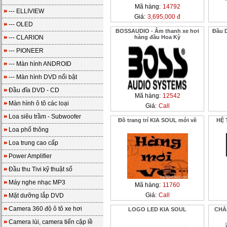
Mã hàng:
14792
--- ELLIVIEW
Giá:
3,695,000 đ
--- OLED
BOSSAUDIO - Âm thanh xe hơi
Đầu D
--- CLARION
hàng đầu Hoa Kỳ
--- PIONEER
--- Màn hình ANDROID
--- Màn hình DVD nổi bật
Đầu đĩa DVD - CD
Mã hàng:
12542
Màn hình ô tô các loại
Giá:
Call
Loa siêu trầm - Subwoofer
Đồ trang trí KIA SOUL mới về
HỆ 
Loa phổ thông
Loa trung cao cấp
Power Amplifier
Đầu thu Tivi kỹ thuật số
Máy nghe nhạc MP3
Mã hàng:
11760
Giá:
Call
Mặt dưỡng lắp DVD
Camera 360 độ ô tô xe hơi
LOGO LED KIA SOUL
CHẮ
Camera lùi, camera tiến cập lề