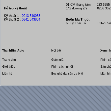
01 CM tháng tám
023 6355
Hỗ trợ kỹ thuật
142 đường 2/9 0236 362
Kỹ thuật 1 :
0913 510033
Kỹ thuật 2 :
0941 543804
Buôn Ma Thuột
60 Lý Thái Tổ 0262 6543
ThanhBinhAuto
Nổi bật
Xem nh
Trang chủ
Giảm giá
Phim cá
Giới thiệu
Phim cách nhiệt
Sản phẩ
Liên hệ
Bọc ghế da, sàn da ô tô
Màn hì