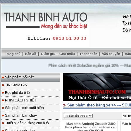
|
|
|
|
|
|
Trang chủ
Bản đồ
Giảm giá
Giới thiệu
Thanh toán
Vận chuyển
Bảo
Phim cách nhiệt SolarZone giảm giá 10%
---
Mua DVD 
Sản phẩm nổi bật
TIN GIẢM GIÁ
Bọc ghế da ô tô
PHIM CÁCH NHIỆT
Sản phẩm theo hãng xe
>>
--- SOU
Sản phẩm mới xuất hiện
Sản phẩm bán chạy
90 ti
Thiết bị dẫn đường cho ô tô
Màn hình Android Zestech Z800
Màn h
Pro+ phiên bản giới hạn toàn cầu
Camera hành trình
cho xe KIA SOUL