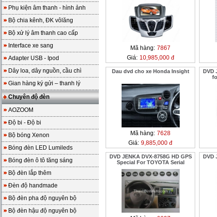
Phụ kiện âm thanh - hình ảnh
Bộ chia kênh, ĐK vôlăng
Bộ xử lý âm thanh cao cấp
Interface xe sang
Mã hàng:
7867
Giá:
10,985,000 đ
Adapter USB - Ipod
Dây loa, dây nguồn, cầu chì
Dau dvd cho xe Honda Insight
DVD 
f
Gian hàng ký gửi – thanh lý
Chuyên độ đèn
AOZOOM
Độ bi - Độ bi
Mã hàng:
7628
Bộ bóng Xenon
Giá:
9,885,000 đ
Bóng đèn LED Lumileds
DVD JENKA DVX-8758G HD GPS
DVD 
Bóng đèn ô tô tăng sáng
Special For TOYOTA Serial
Bộ đèn lắp thêm
Đèn độ handmade
Bộ đèn pha độ nguyên bộ
Bộ đèn hậu độ nguyên bộ