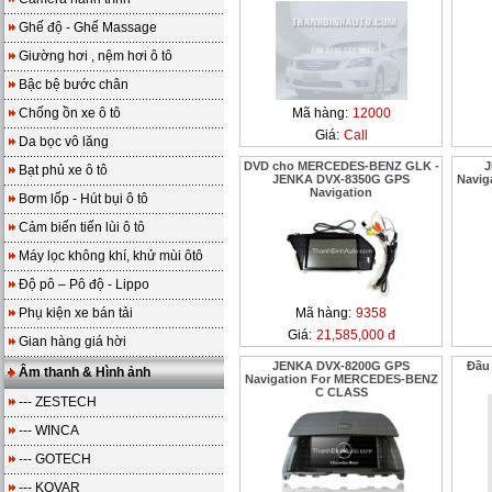
Ghế độ - Ghế Massage
Giường hơi , nệm hơi ô tô
Bậc bệ bước chân
Chống ồn xe ô tô
Mã hàng:
12000
Giá:
Call
Da bọc vô lăng
DVD cho MERCEDES-BENZ GLK -
J
Bạt phủ xe ô tô
JENKA DVX-8350G GPS
Navig
Navigation
Bơm lốp - Hút bụi ô tô
Cảm biến tiến lùi ô tô
Máy lọc không khí, khử mùi ôtô
Độ pô – Pô độ - Lippo
Phụ kiện xe bán tải
Mã hàng:
9358
Giá:
21,585,000 đ
Gian hàng giá hời
JENKA DVX-8200G GPS
Đầu 
Âm thanh & Hình ảnh
Navigation For MERCEDES-BENZ
C CLASS
--- ZESTECH
--- WINCA
--- GOTECH
--- KOVAR