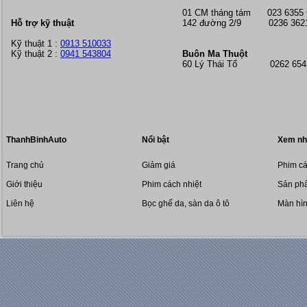
01 CM tháng tám
023 6355
Hỗ trợ kỹ thuật
142 đường 2/9 0236 362
Kỹ thuật 1 :
0913 510033
Kỹ thuật 2 :
0941 543804
Buôn Ma Thuột
60 Lý Thái Tổ 0262 6543
ThanhBinhAuto
Nổi bật
Xem nh
Trang chủ
Giảm giá
Phim cá
Giới thiệu
Phim cách nhiệt
Sản phẩ
Liên hệ
Bọc ghế da, sàn da ô tô
Màn hì