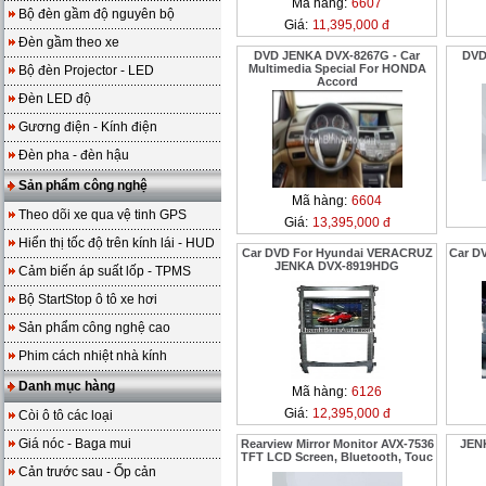
Mã hàng:
6607
Bộ đèn gầm độ nguyên bộ
Giá:
11,395,000 đ
Đèn gầm theo xe
DVD JENKA DVX-8267G - Car
DVD
Multimedia Special For HONDA
Bộ đèn Projector - LED
Accord
Đèn LED độ
Gương điện - Kính điện
Đèn pha - đèn hậu
Sản phẩm công nghệ
Mã hàng:
6604
Theo dõi xe qua vệ tinh GPS
Giá:
13,395,000 đ
Hiển thị tốc độ trên kính lái - HUD
Car DVD For Hyundai VERACRUZ
Car D
JENKA DVX-8919HDG
Cảm biến áp suất lốp - TPMS
Bộ StartStop ô tô xe hơi
Sản phẩm công nghệ cao
Phim cách nhiệt nhà kính
Danh mục hàng
Mã hàng:
6126
Giá:
12,395,000 đ
Còi ô tô các loại
Giá nóc - Baga mui
Rearview Mirror Monitor AVX-7536
JENK
TFT LCD Screen, Bluetooth, Touc
Cản trước sau - Ốp cản