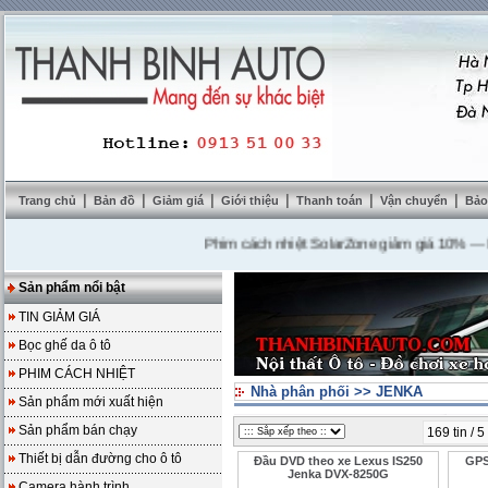
|
|
|
|
|
|
Trang chủ
Bản đồ
Giảm giá
Giới thiệu
Thanh toán
Vận chuyển
Bảo
Phim cách nhiệt SolarZone giảm giá 10%
---
Mua 
Sản phẩm nổi bật
TIN GIẢM GIÁ
Bọc ghế da ô tô
PHIM CÁCH NHIỆT
Nhà phân phối
>>
JENKA
Sản phẩm mới xuất hiện
Sản phẩm bán chạy
169 tin / 5
Thiết bị dẫn đường cho ô tô
Đầu DVD theo xe Lexus IS250
GPS
Jenka DVX-8250G
Camera hành trình