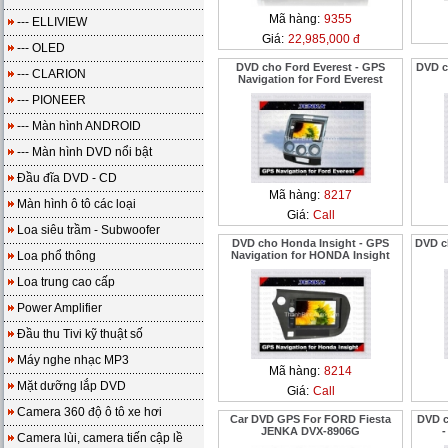
Mã hàng:
9355
--- ELLIVIEW
Giá:
22,985,000 đ
--- OLED
DVD cho Ford Everest - GPS
DVD c
--- CLARION
Navigation for Ford Everest
--- PIONEER
--- Màn hình ANDROID
--- Màn hình DVD nổi bật
Đầu đĩa DVD - CD
Mã hàng:
8217
Màn hình ô tô các loại
Giá:
Call
Loa siêu trầm - Subwoofer
DVD cho Honda Insight - GPS
DVD c
Loa phổ thông
Navigation for HONDA Insight
Loa trung cao cấp
Power Amplifier
Đầu thu Tivi kỹ thuật số
Máy nghe nhạc MP3
Mã hàng:
8214
Mặt dưỡng lắp DVD
Giá:
Call
Camera 360 độ ô tô xe hơi
Car DVD GPS For FORD Fiesta
DVD c
JENKA DVX-8906G
Camera lùi, camera tiến cập lề