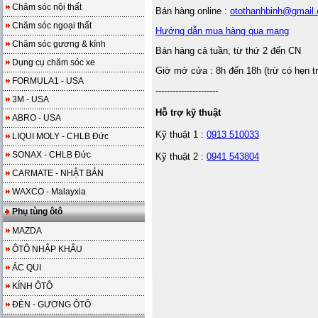
Chăm sóc nội thất
Bán hàng online :
otothanhbinh@gmail
Chăm sóc ngoại thất
Hướng dẫn mua hàng qua mạng
Chăm sóc gương & kính
Bán hàng cả tuần, từ thứ 2 đến CN
Dụng cụ chăm sóc xe
Giờ mở cửa : 8h đến 18h (trừ có hẹn t
FORMULA1 - USA
----------------------
3M - USA
Hỗ trợ kỹ thuật
ABRO - USA
Kỹ thuật 1 :
0913 510033
LIQUI MOLY - CHLB Đức
SONAX - CHLB Đức
Kỹ thuật 2 :
0941 543804
CARMATE - NHẬT BẢN
WAXCO - Malayxia
Phụ tùng ôtô
MAZDA
ÔTÔ NHẬP KHẨU
ẮC QUI
KÍNH ÔTÔ
ĐÈN - GƯƠNG ÔTÔ