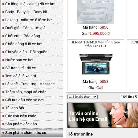
Ca lăng, mặt calang độ xe hơi
Body - Body lip - Body kit
Lazang - mâm xe ô tô xe hơi
Mã hàng:
5856
Đuôi gió - Cánh lướt gió
Giá:
1,995,000 đ
Chốt cửa - Báo động
JENKA TU-1418 Màn hình treo
JENK
Chắn nắng ô tô xe hơi
trần 14" LCD
Chuyển điện - Đổi nguồn
Nước hoa xe hơi
SP trang trí - độ xe
Tem độ ô tô xe hơi
Mã hàng:
5853
Lót ghế - Tựa lưng - Massage
Giá:
Call
Thảm sàn, tappi để chân
169 tin / 5
Gối tựa đầu trên xe hơi
Tủ lạnh ôtô
Các linh kiện khác
Sản phẩm độc đáo
Sản phẩm chăm sóc xe
Hỗ trợ online