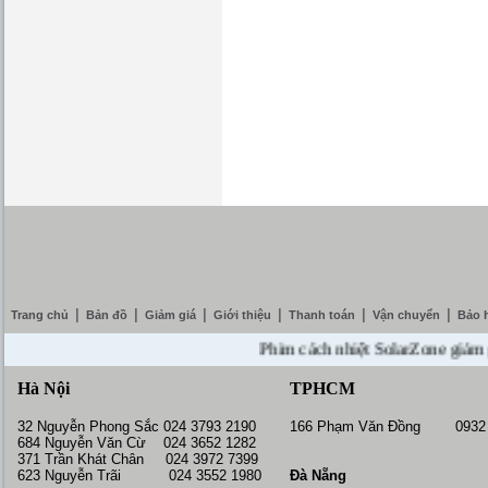
|
|
|
|
|
|
Trang chủ
Bản đồ
Giảm giá
Giới thiệu
Thanh toán
Vận chuyển
Bảo 
Phim cách nhiệt SolarZone giảm giá 
Hà Nội
TPHCM
32 Nguyễn Phong Sắc 024 3793 2190
166 Phạm Văn Đồng 0932 
684 Nguyễn Văn Cừ 024 3652 1282
371 Trần Khát Chân 024 3972 7399
623 Nguyễn Trãi 024 3552 1980
Đà Nẵng