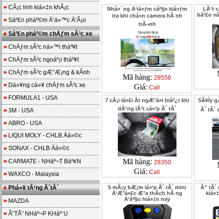
CÃ¡c linh kiá»‡n khÃ¡c
Nhá»¯ng Ä‘iá»ƒm cáº§n kiá»ƒm
LÃ³t c
báº£o vá
tra khi chá»n camera hÃ nh
Sáº£n pháº©m Ä‘á»™c Ä‘Ã¡o
trÃ¬nh
Sáº£n pháº©m chÄƒm sÃ³c xe
ChÄƒm sÃ³c ná»™i tháº¥t
ChÄƒm sÃ³c ngoáº¡i tháº¥t
ChÄƒm sÃ³c gÆ°Æ¡ng & kÃ­nh
Mã hàng:
28556
Dá»¥ng cá»¥ chÄƒm sÃ³c xe
Giá:
Call
FORMULA1 - USA
7 cÃ¡i lá»£i Ã­t ngÆ°á»i biáº¿t khi
SÃ¢Ìy 
dÃ¹ng lÃ³t cá»‘p Ã´ tÃ´
Ã´ tÃ´ 
3M - USA
ABRO - USA
LIQUI MOLY - CHLB Äá»©c
SONAX - CHLB Äá»©c
Mã hàng:
CARMATE - NHáº¬T Báº¢N
28350
Giá:
Call
WAXCO - Malayxia
Phá»¥ tÃ¹ng Ã´tÃ´
5 mÃ¡y bÆ¡m lá»‘p Ã´ tÃ´ mini
Ã” tÃ´
Ä‘Æ°á»£c Æ°a thÃ­ch hÃ ng
kiá»
Ä‘áº§u hiá»‡n nay
MAZDA
Ã”TÃ” NHáº¬P KHáº¨U