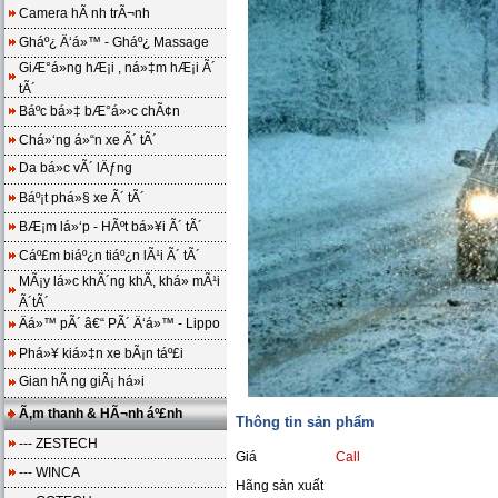
Camera hÃ nh trÃ¬nh
Gháº¿ Ä‘á»™ - Gháº¿ Massage
GiÆ°á»ng hÆ¡i , ná»‡m hÆ¡i Ã´
tÃ´
Báº­c bá»‡ bÆ°á»›c chÃ¢n
Chá»‘ng á»“n xe Ã´ tÃ´
Da bá»c vÃ´ lÄƒng
Báº¡t phá»§ xe Ã´ tÃ´
BÆ¡m lá»‘p - HÃºt bá»¥i Ã´ tÃ´
Cáº£m biáº¿n tiáº¿n lÃ¹i Ã´ tÃ´
MÃ¡y lá»c khÃ´ng khÃ­, khá»­ mÃ¹i
Ã´tÃ´
Äá»™ pÃ´ â€“ PÃ´ Ä‘á»™ - Lippo
Phá»¥ kiá»‡n xe bÃ¡n táº£i
Gian hÃ ng giÃ¡ há»i
Ã‚m thanh & HÃ¬nh áº£nh
Thông tin sản phẩm
--- ZESTECH
Giá
Call
--- WINCA
Hãng sản xuất