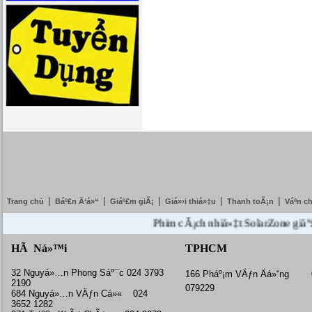
|
|
|
|
|
Trang chủ
Báº£n Ä‘á»“
Giáº£m giÃ¡
Giá»›i thiá»‡u
Thanh toÃ¡n
Váº­n c
Phim cÃ¡ch nhiá»‡t SolarZone giáº£m giÃ
HÃ Ná»™i
TPHCM
32 Nguyá»…n Phong Sáº¯c 024 3793
166 Pháº¡m VÄƒn Äá»“ng 
2190
079229
684 Nguyá»…n VÄƒn Cá»« 024
3652 1282