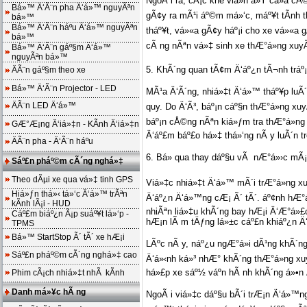
NgoÃ i ra, cÃ¡c khe viá»n á»Ÿ cá»­a c
Bá»™ Ä‘Ã¨n pha Ä‘á»™ nguyÃªn
gÃ¢y ra mÃ¹i áº©m má»‘c, máº¥t tÃ­nh
bá»™
Bá»™ Ä‘Ã¨n háº­u Ä‘á»™ nguyÃªn
tháº¥t, vá»«a gÃ¢y háº¡i cho xe vá»«a g
bá»™
cÃ ng nÃªn vá»‡ sinh xe thÆ°á»ng xuyÃ
Bá»™ Ä‘Ã¨n gáº§m Ä‘á»™
nguyÃªn bá»™
5. KhÃ´ng quan tÃ¢m Ä‘áº¿n tÃ¬nh tráº
ÄÃ¨n gáº§m theo xe
Bá»™ Ä‘Ã¨n Projector - LED
MÃ¹a Ä‘Ã´ng, nhiá»‡t Ä‘á»™ tháº¥p luÃ´n
ÄÃ¨n LED Ä‘á»™
quy. Do Ä‘Ã³, báº¡n cáº§n thÆ°á»ng xu
báº¡n cÅ©ng nÃªn kiá»ƒm tra thÆ°á»ng
GÆ°Æ¡ng Ä‘iá»‡n - KÃ­nh Ä‘iá»‡n
Ä‘áº£m báº£o há»‡ thá»‘ng nÃ y luÃ´n tro
ÄÃ¨n pha - Ä‘Ã¨n háº­u
6. Bá» qua thay dáº§u vÃ nÆ°á»›c mÃ¡
Sáº£n pháº©m cÃ´ng nghá»‡
Theo dÃµi xe qua vá»‡ tinh GPS
Viá»‡c nhiá»‡t Ä‘á»™ mÃ´i trÆ°á»ng x
Hiá»ƒn thá»‹ tá»‘c Ä‘á»™ trÃªn
Ä‘áº¿n Ä‘á»™ng cÆ¡ Ã´ tÃ´. áº¢nh hÆ°á
kÃ­nh lÃ¡i - HUD
nhiÃªn liá»‡u khÃ´ng bay hÆ¡i Ä‘Æ°á»£
Cáº£m biáº¿n Ã¡p suáº¥t lá»‘p -
hÆ¡n lÃ m tÄƒng lá»±c cáº£n khiáº¿n Ä
TPMS
Bá»™ StartStop Ã´ tÃ´ xe hÆ¡i
LÃºc nÃ y, náº¿u ngÆ°á»i dÃ¹ng khÃ´n
Sáº£n pháº©m cÃ´ng nghá»‡ cao
Ä‘á»‹nh ká»³ nhÆ° khÃ´ng thÆ°á»ng x
há»£p xe sáº½ váº­n hÃ nh khÃ´ng á»•n 
Phim cÃ¡ch nhiá»‡t nhÃ kÃ­nh
Danh má»¥c hÃ ng
NgoÃ i viá»‡c dáº§u bÃ´i trÆ¡n Ä‘á»™ng c