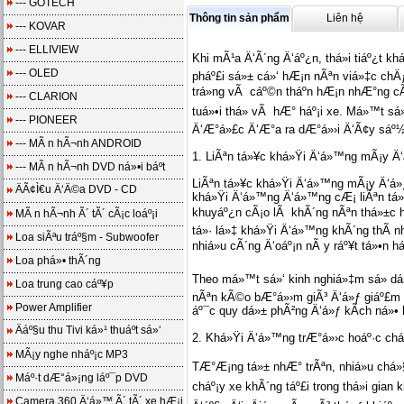
--- GOTECH
Thông tin sản phẩm
Liên hệ
--- KOVAR
--- ELLIVIEW
Khi mÃ¹a Ä‘Ã´ng Ä‘áº¿n, thá»i tiáº¿t 
--- OLED
pháº£i sá»± cá»‘ hÆ¡n nÃªn viá»‡c ch
trá»ng vÃ cáº©n tháº­n hÆ¡n nhÆ°ng cÃ³ 
--- CLARION
tuá»•i thá» vÃ hÆ° háº¡i xe. Má»™t sá
--- PIONEER
Ä‘Æ°á»£c Ä‘Æ°a ra dÆ°á»›i Ä‘Ã¢y sáº½ g
--- MÃ n hÃ¬nh ANDROID
1. LiÃªn tá»¥c khá»Ÿi Ä‘á»™ng mÃ¡y Ä
--- MÃ n hÃ¬nh DVD ná»•i báº­t
LiÃªn tá»¥c khá»Ÿi Ä‘á»™ng mÃ¡y Ä‘á»ƒ
ÄÃ¢Ì€u Ä‘Ä©a DVD - CD
khá»Ÿi Ä‘á»™ng Ä‘á»™ng cÆ¡ liÃªn tá»
khuyáº¿n cÃ¡o lÃ khÃ´ng nÃªn thá»±c h
MÃ n hÃ¬nh Ã´ tÃ´ cÃ¡c loáº¡i
tá»· lá»‡ khá»Ÿi Ä‘á»™ng khÃ´ng thÃ nh
Loa siÃªu tráº§m - Subwoofer
nhiá»u cÃ´ng Ä‘oáº¡n nÃ y ráº¥t tá»•n h
Loa phá»• thÃ´ng
Theo má»™t sá»‘ kinh nghiá»‡m sá»­ dá
Loa trung cao cáº¥p
nÃªn kÃ©o bÆ°á»›m giÃ³ Ä‘á»ƒ giáº£m k
Power Amplifier
áº¯c quy dá»± phÃ²ng Ä‘á»ƒ kÃ­ch ná»• l
Äáº§u thu Tivi ká»¹ thuáº­t sá»‘
2. Khá»Ÿi Ä‘á»™ng trÆ°á»›c hoáº·c chá
MÃ¡y nghe nháº¡c MP3
TÆ°Æ¡ng tá»± nhÆ° trÃªn, nhiá»u chá»
Máº·t dÆ°á»¡ng láº¯p DVD
cháº¡y xe khÃ´ng táº£i trong thá»i gian
Camera 360 Ä‘á»™ Ã´ tÃ´ xe hÆ¡i