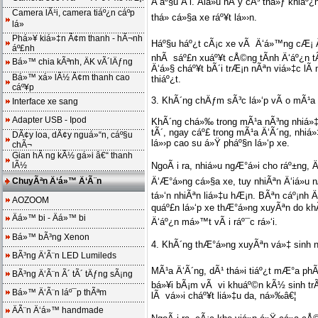
Ä‘áº§u Ä‘i. Äiá»u nÃ y cÃ³ thá»ƒ khiá
Camera lÃ¹i, camera tiáº¿n cáº­p
thá» cá»§a xe ráº¥t lá»›n.
lá»
Phá»¥ kiá»‡n Ã¢m thanh - hÃ¬nh
Háº§u háº¿t cÃ¡c xe vÃ Ä‘á»™ng cÆ¡ Ä‘
áº£nh
nhÃ sáº£n xuáº¥t cÅ©ng tÃ­nh Ä‘áº¿n tÃ
Bá»™ chia kÃªnh, ÄK vÃ´lÄƒng
Ä‘á»§ cháº¥t bÃ´i trÆ¡n nÃªn viá»‡c lÃ
Bá»™ xá»­ lÃ½ Ã¢m thanh cao
thiáº¿t.
cáº¥p
3. KhÃ´ng chÄƒm sÃ³c lá»‘p vÃ o mÃ¹a
Interface xe sang
Adapter USB - Ipod
KhÃ´ng chá»‰ trong mÃ¹a nÃ³ng nhiá»‡
tÃ´, ngay cáº£ trong mÃ¹a Ä‘Ã´ng, nhiá
DÃ¢y loa, dÃ¢y nguá»“n, cáº§u
lá»›p cao su á»Ÿ pháº§n lá»‘p xe.
chÃ¬
Gian hÃ ng kÃ½ gá»­i â€“ thanh
lÃ½
NgoÃ i ra, nhiá»u ngÆ°á»i cho ráº±ng
ChuyÃªn Ä‘á»™ Ä‘Ã¨n
Ä‘Æ°á»ng cá»§a xe, tuy nhiÃªn Ä‘iá»u n
tá»‘n nhiÃªn liá»‡u hÆ¡n. BÃªn cáº¡nh 
AOZOOM
quáº£n lá»‘p xe thÆ°á»ng xuyÃªn do kh
Äá»™ bi - Äá»™ bi
Ä‘áº¿n má»™t vÃ i ráº¯c rá»‘i.
Bá»™ bÃ³ng Xenon
4. KhÃ´ng thÆ°á»ng xuyÃªn vá»‡ sinh 
BÃ³ng Ä‘Ã¨n LED Lumileds
MÃ¹a Ä‘Ã´ng, dÃ¹ thá»i tiáº¿t mÆ°a ph
BÃ³ng Ä‘Ã¨n Ã´ tÃ´ tÄƒng sÃ¡ng
bá»¥i bÃ¡m vÃ vi khuáº©n kÃ½ sinh trÃª
Bá»™ Ä‘Ã¨n láº¯p thÃªm
lÃ vá»›i cháº¥t liá»‡u da, ná»‰â€¦
ÄÃ¨n Ä‘á»™ handmade