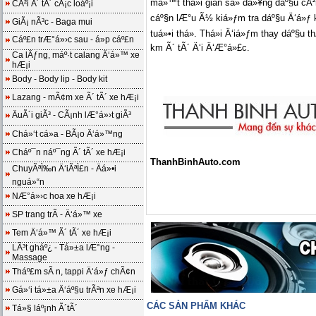
má»™t thá»i gian sá»­ dá»¥ng dáº§u cÃ
CÃ²i Ã´ tÃ´ cÃ¡c loáº¡i
cáº§n lÆ°u Ã½ kiá»ƒm tra dáº§u Ä‘á»ƒ k
GiÃ¡ nÃ³c - Baga mui
tuá»•i thá». Thá»i Ä‘iá»ƒm thay dáº§
Cáº£n trÆ°á»›c sau - á»p cáº£n
km Ã´ tÃ´ Ä‘i Ä‘Æ°á»£c.
Ca lÄƒng, máº·t calang Ä‘á»™ xe
hÆ¡i
Body - Body lip - Body kit
Lazang - mÃ¢m xe Ã´ tÃ´ xe hÆ¡i
ÄuÃ´i giÃ³ - CÃ¡nh lÆ°á»›t giÃ³
Chá»‘t cá»­a - BÃ¡o Ä‘á»™ng
Cháº¯n náº¯ng Ã´ tÃ´ xe hÆ¡i
ThanhBinhAuto.com
ChuyÃªÌ‰n Ä‘iÃªÌ£n - Äá»•i
nguá»“n
NÆ°á»›c hoa xe hÆ¡i
SP trang trÃ­ - Ä‘á»™ xe
Tem Ä‘á»™ Ã´ tÃ´ xe hÆ¡i
LÃ³t gháº¿ - Tá»±a lÆ°ng -
Massage
Tháº£m sÃ n, tappi Ä‘á»ƒ chÃ¢n
Gá»‘i tá»±a Ä‘áº§u trÃªn xe hÆ¡i
CÁC SẢN PHẨM KHÁC
Tá»§ láº¡nh Ã´tÃ´