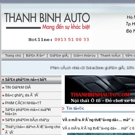
|
|
|
|
|
Trang chủ
Báº£n Ä‘á»“
Giáº£m giÃ¡
Giá»›i thiá»‡u
Thanh toÃ¡n
Váº­n
Phim cÃ¡ch nhiá»‡t SolarZone giáº£m giÃ¡ 10%
---
Mu
Sáº£n pháº©m ná»•i báº­t
TIN GIáº¢M GIÃ
Bá»c gháº¿ da Ã´ tÃ´
PHIM CÃCH NHIá»†T
Tin tá»©c
Sáº£n pháº©m má»›i xuáº¥t
hiá»‡n
Sáº£n pháº©m bÃ¡n cháº¡y
VÃ o mÃ¹a Ä‘Ã´ng thÆ°á»ng dá»… máº¯c 6
Thiáº¿t bá»‹ dáº«n Ä‘Æ°á»ng cho
VÃ o mÃ¹a Ä‘Ã´ng thÆ°á»ng dá»… máº¯c 6 
Ã´ tÃ´