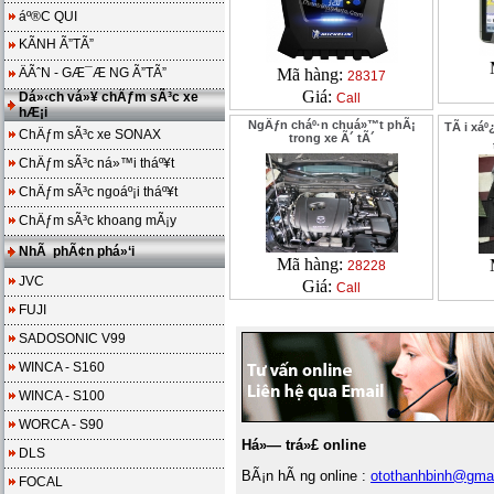
áº®C QUI
KÃNH Ã”TÃ”
ÄÃˆN - GÆ¯Æ NG Ã”TÃ”
Mã hàng:
28317
Giá:
Dá»‹ch vá»¥ chÄƒm sÃ³c xe
Call
hÆ¡i
NgÄƒn cháº·n chuá»™t phÃ¡
TÃ i xáº
ChÄƒm sÃ³c xe SONAX
trong xe Ã´ tÃ´
ChÄƒm sÃ³c ná»™i tháº¥t
ChÄƒm sÃ³c ngoáº¡i tháº¥t
ChÄƒm sÃ³c khoang mÃ¡y
NhÃ phÃ¢n phá»‘i
Mã hàng:
28228
JVC
Giá:
Call
FUJI
SADOSONIC V99
WINCA - S160
WINCA - S100
WORCA - S90
Há»— trá»£ online
DLS
BÃ¡n hÃ ng online :
otothanhbinh@gma
FOCAL