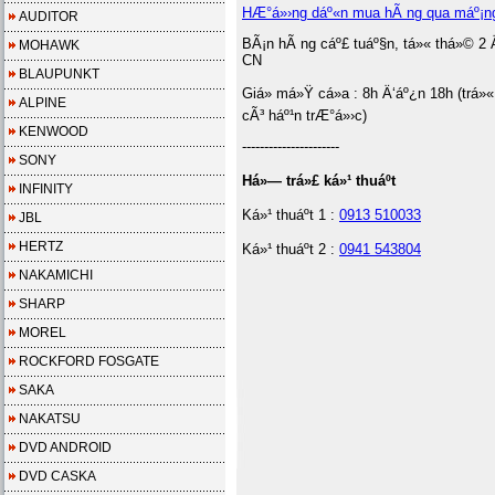
HÆ°á»›ng dáº«n mua hÃ ng qua máº¡n
AUDITOR
BÃ¡n hÃ ng cáº£ tuáº§n, tá»« thá»© 2 
MOHAWK
CN
BLAUPUNKT
Giá» má»Ÿ cá»­a : 8h Ä‘áº¿n 18h (trá»«
ALPINE
cÃ³ háº¹n trÆ°á»›c)
KENWOOD
----------------------
SONY
Há»— trá»£ ká»¹ thuáº­t
INFINITY
Ká»¹ thuáº­t 1 :
0913 510033
JBL
HERTZ
Ká»¹ thuáº­t 2 :
0941 543804
NAKAMICHI
SHARP
MOREL
ROCKFORD FOSGATE
SAKA
NAKATSU
DVD ANDROID
DVD CASKA