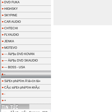
DVD FUKA
HIGHSKY
SKYPINE
CAR AUDIO
CHTECHI
FLYAUDIO
JENKA
MOTEVO
--- Äáº§u DVD KOVAN
--- Äáº§u DVD SKAUDIO
--- BOSS - USA
-
Sáº£n pháº©m Ä‘iá»‡n tá»­
CÃ¡c sáº£n pháº©m khÃ¡c
-
+