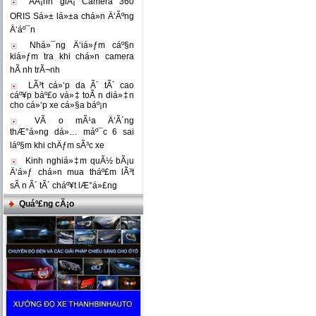
ÄÃ¡nh giÃ¡ Camera 360
ORIS Sá»± lá»±a chá»n Ä‘Ãºng
Ä‘áº¯n
Nhá»¯ng Ä‘iá»ƒm cáº§n
kiá»ƒm tra khi chá»n camera
hÃ nh trÃ¬nh
LÃ³t cá»‘p da Ã´ tÃ´ cao
cáº¥p báº£o vá»‡ toÃ n diá»‡n
cho cá»‘p xe cá»§a báº¡n
VÃ o mÃ¹a Ä‘Ã´ng
thÆ°á»ng dá»… máº¯c 6 sai
láº§m khi chÄƒm sÃ³c xe
Kinh nghiá»‡m quÃ½ bÃ¡u
Ä‘á»ƒ chá»n mua tháº£m lÃ³t
sÃ n Ã´ tÃ´ cháº¥t lÆ°á»£ng
Quáº£ng cÃ¡o