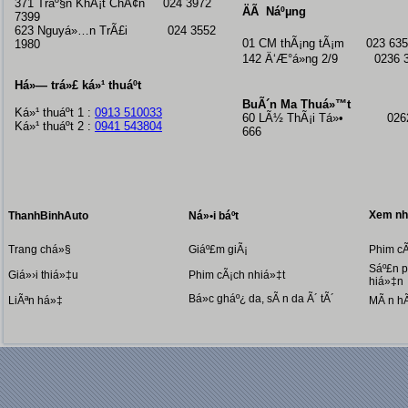
371 Tráº§n KhÃ¡t ChÃ¢n 024 3972
ÄÃ Náºµng
7399
623 Nguyá»…n TrÃ£i 024 3552
01 CM thÃ¡ng tÃ¡m
023 635
1980
142 Ä‘Æ°á»ng 2/9 0236 3
Há»— trá»£ ká»¹ thuáº­t
BuÃ´n Ma Thuá»™t
Ká»¹ thuáº­t 1 :
0913 510033
60 LÃ½ ThÃ¡i Tá»• 0262
Ká»¹ thuáº­t 2 :
0941 543804
666
Xem nhi
ThanhBinhAuto
Ná»•i báº­t
Trang chá»§
Giáº£m giÃ¡
Phim cÃ
Sáº£n p
Giá»›i thiá»‡u
Phim cÃ¡ch nhiá»‡t
hiá»‡n
Bá»c gháº¿ da, sÃ n da Ã´ tÃ´
LiÃªn há»‡
MÃ n h